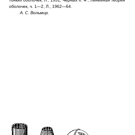
тонких оболочек, Л., 1951; Черных К. Ф., Линейная теория
оболочек, ч. 1—2, Л., 1962—64.
А. С. Вольмир.