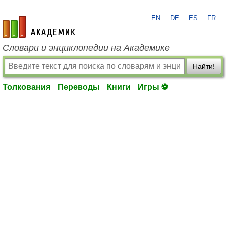
EN
DE
ES
FR
academic.ru
Словари и энциклопедии на Академике
Найти!
Толкования
Переводы
Книги
Игры ⚽