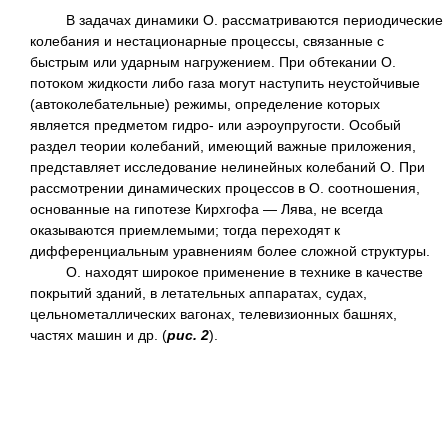
В задачах динамики О. рассматриваются периодические
колебания и нестационарные процессы, связанные с
быстрым или ударным нагружением. При обтекании О.
потоком жидкости либо газа могут наступить неустойчивые
(автоколебательные) режимы, определение которых
является предметом гидро- или аэроупругости. Особый
раздел теории колебаний, имеющий важные приложения,
представляет исследование нелинейных колебаний О. При
рассмотрении динамических процессов в О. соотношения,
основанные на гипотезе Кирхгофа — Лява, не всегда
оказываются приемлемыми; тогда переходят к
дифференциальным уравнениям более сложной структуры.
О. находят широкое применение в технике в качестве
покрытий зданий, в летательных аппаратах, судах,
цельнометаллических вагонах, телевизионных башнях,
частях машин и др. (
рис. 2
).