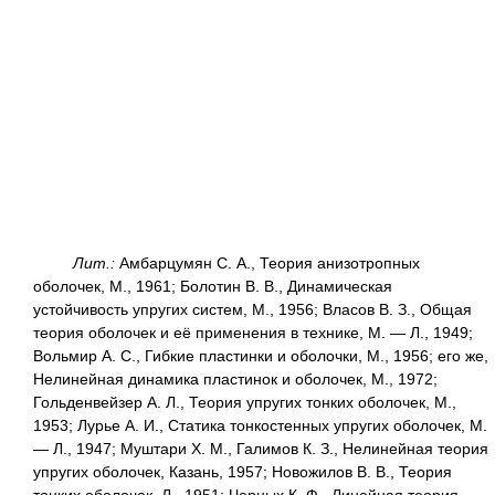
Лит.:
Амбарцумян С. А., Теория анизотропных
оболочек, М., 1961; Болотин В. В., Динамическая
устойчивость упругих систем, М., 1956; Власов В. З., Общая
теория оболочек и её применения в технике, М. — Л., 1949;
Вольмир А. С., Гибкие пластинки и оболочки, М., 1956; его же,
Нелинейная динамика пластинок и оболочек, М., 1972;
Гольденвейзер А. Л., Теория упругих тонких оболочек, М.,
1953; Лурье А. И., Статика тонкостенных упругих оболочек, М.
— Л., 1947; Муштари Х. М., Галимов К. З., Нелинейная теория
упругих оболочек, Казань, 1957; Новожилов В. В., Теория