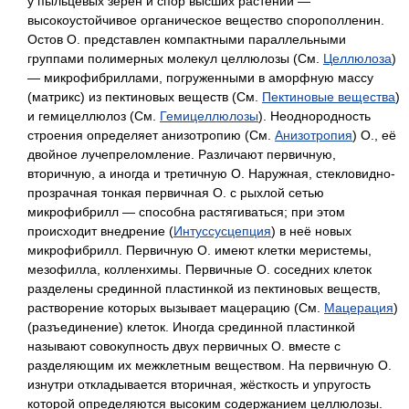
у пыльцевых зёрен и спор высших растений —
высокоустойчивое органическое вещество спорополленин.
Остов О. представлен компактными параллельными
группами полимерных молекул целлюлозы (См.
Целлюлоза
)
— микрофибриллами, погруженными в аморфную массу
(матрикс) из пектиновых веществ (См.
Пектиновые вещества
)
и гемицеллюлоз (См.
Гемицеллюлозы
). Неоднородность
строения определяет анизотропию (См.
Анизотропия
) О., её
двойное лучепреломление. Различают первичную,
вторичную, а иногда и третичную О. Наружная, стекловидно-
прозрачная тонкая первичная О. с рыхлой сетью
микрофибрилл — способна растягиваться; при этом
происходит внедрение (
Интуссусцепция
) в неё новых
микрофибрилл. Первичную О. имеют клетки меристемы,
мезофилла, колленхимы. Первичные О. соседних клеток
разделены срединной пластинкой из пектиновых веществ,
растворение которых вызывает мацерацию (См.
Мацерация
)
(разъединение) клеток. Иногда срединной пластинкой
называют совокупность двух первичных О. вместе с
разделяющим их межклетным веществом. На первичную О.
изнутри откладывается вторичная, жёсткость и упругость
которой определяются высоким содержанием целлюлозы.