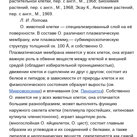
растительной клетки, пер. с англ., М., 1968; Биохимия
растений, пер. с англ., М., 1968; Эсау К., Анатомия растений,
пер. с англ., М., 1969.
Л. И. Лотова.
О. животной клетки — специализированный слой на её
поверхности. В составе О. различают плазматическую
мембрану, или плазмалемму,— субмикроскопическую
структуру толщиной ок. 100 Å, и собственно О.
Плазматическая мембрана имеется у всех клеток, она играет
важную роль в обмене веществ между клеткой и внешней
средой (обладает избирательной проницаемостью),
движении клеток и сцеплении их друг с другом; состоит из
белков и липидов; в зависимости от природы клеток и их
физиологического состояния образует выросты (см.
Микроворсинки
) и впячивания (см.
Пиноцитоз
). Собственно
О. имеется не у всех животных клеток; она отличается
большим разнообразием, может выполнять функцию
наружного скелета клетки (пелликула простейших, хитиновая
кутикула членистоногих), играет защитную роль
(многослойная О. яйцеклеток, О. цист); состоит главным
образом из углеводов и их соединений с белками, а также
липидов и неорганических веществ, секретируется как самой