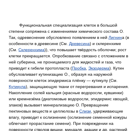
Функциональная специализация клеток в большой
степени сопряжена с изменениями химического состава О.
Так, одревеснение обусловлено появлением в ней
Лигнин
а (в
особенности в древесине (См.
Древесина
) и склеренхиме
(См.
Склеренхима
)), что повышает твёрдость оболочки; рост
клетки прекращается. Опробкование связано с отложением в
ней суберина, не проницаемого для жидкостей и газа, что
приводит к гибели протопласта (
Пробка
,
Экзодерма
). Кутин
обусловливает кутинизацию О., образуя на наружной
поверхности клеток эпидермиса плёнку — кутикулу (См.
Кутикула
), защищающую ткани от перегревания и испарения.
Накопление солей кальция (красные водоросли, кувшинки)
или кремнезёма (диатомовые водоросли, эпидермис хвощей,
злаков) вызывает минерализацию О. Превращение
пектиновых веществ и целлюлозы в
Слизи
, удерживающие
влагу, приводит к ослизнению (ослизнение семенной кожуры
облегчает прорастание семени). При повреждении на
поверхности стволов вишни, миндаля, акации и др. растений