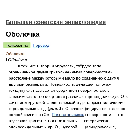
Большая советская энциклопедия
Оболочка
Толкование
Перевод
Оболочка
I
Оболо́чка
в технике и теории упругости, твёрдое тело,
ограниченное двумя криволинейными поверхностями,
расстояние между которыми мало по сравнению с двумя
другими размерами. Поверхность, делящая пополам
толщину О., называется срединной поверхностью; в
зависимости от её очертания различают цилиндрическую О. с
сечением круговой, эллиптической и др. формы; конические,
тороидальные и т.д. (
рис. 1
). О. классифицируются также по
полной кривизне (См.
Полная кривизна
)
поверхности — т. н.
гауссовой кривизне: положительной — сферические,
эллипсоидальные и др. О., нулевой — цилиндрические,