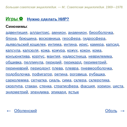
Большая советская энциклопедия. — М.: Советская энциклопедия
.
1969—1978
.
Игры ⚽
Нужно сделать НИР?
Синонимы
:
адвентиция
,
аллантоис
,
амнион
,
анамнион
,
биооболочка
,
блона
,
брюшина
,
восковница
,
геосфера
,
гидросфера
,
дьявольский кошелек
,
интима
,
интина
,
ирис
,
камера
,
капсид
,
капсула
,
капсюля
,
кожа
,
кожура
,
кожух
,
кокон
,
кома
,
конъюнктива
,
корпус
,
мантия
,
надкостница
,
неврилемма
,
обшивка
,
пелликула
,
перидий
,
перикард
,
периметрий
,
периневрий
,
периодонт
,
плева
,
плевра
,
пневмооболочка
,
подоболочка
,
пофигатор
,
ретина
,
роговица
,
рубашка
,
сарколемма
,
сетчатка
,
сиаль
,
сима
,
склера
,
склеротика
,
скорлупа
,
стакан
,
стенка
,
стратисфера
,
фасция
,
хорион
,
циста
,
эндометрий
,
эпендима
,
эпикард
,
ястык
Оболенский
Оболь