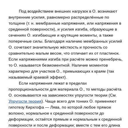
Под воздействием внешних нагрузок в О. возникают
внутренние усилия, равномерно распределённые по
толщине (т. н. мембранные напряжения, или напряжения в
срединной поверхности), и усилия изгиба, образующие в
сечениях О. изгибающие и крутящие моменты, а также
поперечные силы. Благодаря наличию мембранных усилий
О. сочетают значительную жёсткость и прочность со
сравнительно малым весом, что отличает их от пластинок.
Если напряжениями изгиба при расчёте можно пренебречь,
то О. называется безмоментной. Наличие моментов
характерно для участков О., примыкающих к краям (так
называемый краевой эффект).
Если напряжения лежат в пределах
пропорциональности для материала О., то методы расчёта
О. основываются на зависимостях упругости теории (См.
Упругости теория
). Чаще всего для тонких О. применяют
гипотезу Кирхгофа — Лява, по которой любое прямое
волокно, нормальное к срединной поверхности до
деформации, остаётся прямым и нормальным к срединной
поверхности и после деформации; вместе с тем его длина