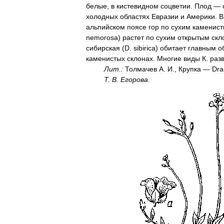
белые
,
в
кистевидном
соцветии
.
Плод
—
холодных
областях
Евразии
и
Америки
.
В
альпийском
поясе
гор
по
сухим
каменис
nemorosa
)
растет
по
сухим
открытым
скл
сибирская
(
D
.
sibirica
)
обитает
главным
о
каменистых
склонах
.
Многие
виды
К
.
раз
Лит
.
:
Толмачев
А
.
И
.,
Крупка
—
Dra
Т
.
В
.
Егорова
.