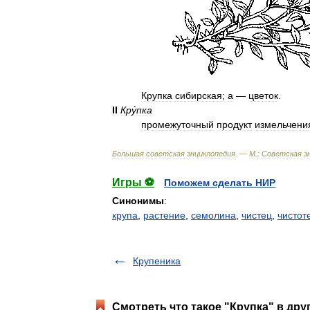
Крупка
сибирская
;
а
—
цветок
.
II
Кру́пка
промежуточный
продукт
измельчени
Большая
советская
энциклопедия
. —
М
.
:
Советская
э
Игры ⚽
Поможем сделать НИР
Синонимы
:
крупа
,
растение
,
семолина
,
чистец
,
чистот
Крупеника
Смотреть что такое "Крупка" в дру