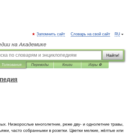
Запомнить сайт
Словарь на свой сайт
RU
едии на Академике
Найти!
Толкования
Переводы
Книги
Игры ⚽
опедия
ных
.
Низкорослые
многолетние
,
реже
дву
-
и
однолетние
травы
,
ьями
,
часто
собранными
в
розетки
.
Цветки
мелкие
,
жёлтые
или