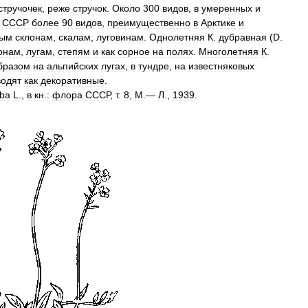
стручочек
,
реже
стручок
.
Около
300
видов
,
в
умеренных
и
СССР
более
90
видов
,
преимущественно
в
Арктике
и
тым
склонам
,
скалам
,
луговинам
.
Однолетняя
К
.
дубравная
(
D
.
онам
,
лугам
,
степям
и
как
сорное
на
полях
.
Многолетняя
К
.
бразом
на
альпийских
лугах
,
в
тундре
,
на
известняковых
водят
как
декоративные
.
ba
L
.,
в
кн
.
:
флора
СССР
,
т
.
8
,
М
.—
Л
.,
1939
.