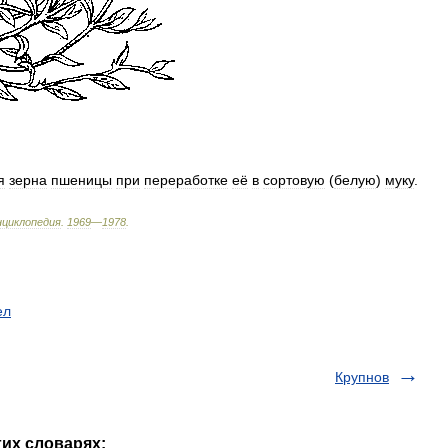
я
зерна
пшеницы
при
переработке
её
в
сортовую
(
белую
)
муку
.
нциклопедия
.
1969
—
1978
.
ел
Крупнов
гих словарях: