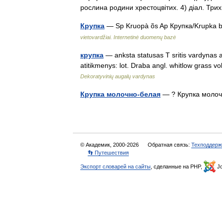
рослина родини хрестоцвітих. 4) діал. Тр
Крупка
— Sp Kruopà õs Ap Крупка/Krupka balt
vietovardžiai. Internetinė duomenų bazė
крупка
— anksta statusas T sritis vardynas a
atitikmenys: lot. Draba angl. whitlow grass
Dekoratyvinių augalų vardynas
Крупка молочно-белая
— ? Крупка моло
© Академик, 2000-2026
Обратная связь:
Техподдерж
👣 Путешествия
Экспорт словарей на сайты
, сделанные на PHP,
Jo