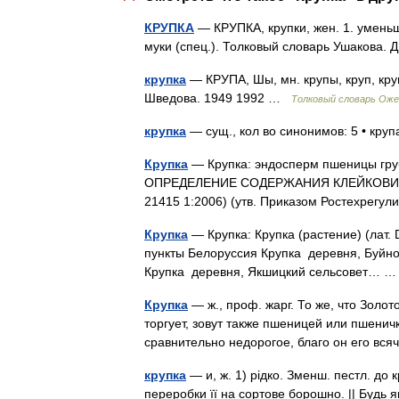
КРУПКА
— КРУПКА, крупки, жен. 1. уменьш. 
муки (спец.). Толковый словарь Ушакова.
крупка
— КРУПА, Шы, мн. крупы, круп, кру
Шведова. 1949 1992 …
Толковый словарь Оже
крупка
— сущ., кол во синонимов: 5 • круп
Крупка
— Крупка: эндосперм пшеницы гр
ОПРЕДЕЛЕНИЕ СОДЕРЖАНИЯ КЛЕЙКОВИНЫ.
21415 1:2006) (утв. Приказом Ростехрегул
Крупка
— Крупка: Крупка (растение) (лат
пункты Белоруссия Крупка деревня, Буйно
Крупка деревня, Якшицкий сельсовет…
Крупка
— ж., проф. жарг. То же, что Золот
торгует, зовут также пшеницей или пшеничко
сравнительно недорогое, благо он его в
крупка
— и, ж. 1) рідко. Зменш. пестл. до 
переробки її на сортове борошно. || Будь 