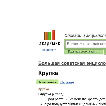
Словари и энциклоп
academic.ru
Большая советская энциклопедия
Большая советская энцикл
Крупка
Толкование
Перевод
Крупка
I
Кру́пка
(
Draba
)
род
растений
семейства
крестоцвет
иногда
полукустарнички
с
цельными
лист