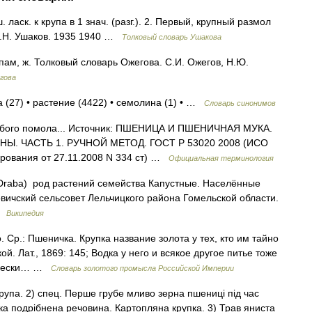
ласк. к крупа в 1 знач. (разг.). 2. Первый, крупный размол
 Д.Н. Ушаков. 1935 1940 …
Толковый словарь Ушакова
пам, ж. Толковый словарь Ожегова. С.И. Ожегов, Н.Ю.
гова
а (27) • растение (4422) • семолина (1) • …
Словарь синонимов
убого помола... Источник: ПШЕНИЦА И ПШЕНИЧНАЯ МУКА.
 ЧАСТЬ 1. РУЧНОЙ МЕТОД. ГОСТ Р 53020 2008 (ИСО
ирования от 27.11.2008 N 334 ст) …
Официальная терминология
. Draba) род растений семейства Капустные. Населённые
вичский сельсовет Лельчицкого района Гомельской области.
 …
Википедия
о. Ср.: Пшеничка. Крупка название золота у тех, кто им тайно
й. Лат., 1869: 145; Водка у него и всякое другое питье тоже
сячески… …
Словарь золотого промысла Российской Империи
крупа. 2) спец. Перше грубе мливо зерна пшениці під час
яка подрібнена речовина. Картопляна крупка. 3) Трав яниста