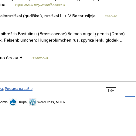
ихіна …
Український тлумачний словник
arusiškai (gudiškai), rusiškai L u. V Baltarusijoje …
Pasaulio
pibrėžtis Bastutinių (Brassicaceae) šeimos augalų gentis (Draba).
 vok. Felsenblümchen; Hungerblümchen rus. крупка lenk. głodek …
чно белая Н …
Википедия
ка
,
Реклама на сайте
18+
omla,
Drupal,
WordPress, MODx.