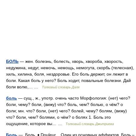
БОЛЬ
— жен. болезнь, болесть, хворь, хвороба, хворость,
недужина, недуг, немочь, немощь, немогута, скорбь (телесная),
хиль, хилина, боля, нездоровье. Его боль держит, он лежит в
боли. Какая боль у него? Боль ходит, повальные болезни. Дай
боли волю,… …
Толковый словарь Даля
боль
— сущ., ж., употр. очень часто Морфология: (нет) чего?
боли, чему? боли, (вижу) что? боль, чем? болью, о чём? о
боли; мн. что? боли, (нет) чего? болей, чему? болям, (вижу)
что? боли, чем? болями, о чём? о болях 1. Боль это
ощущение, которое вы… …
Толковый словарь Дмитриева
Боль
— Боль ♦ Douleur Один из основных аффектов. Боль –