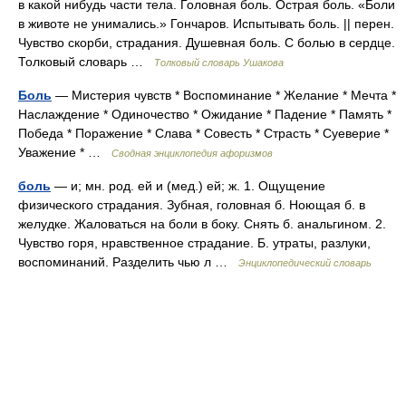
в какой нибудь части тела. Головная боль. Острая боль. «Боли
в животе не унимались.» Гончаров. Испытывать боль. || перен.
Чувство скорби, страдания. Душевная боль. С болью в сердце.
Толковый словарь …
Толковый словарь Ушакова
Боль
— Мистерия чувств * Воспоминание * Желание * Мечта *
Наслаждение * Одиночество * Ожидание * Падение * Память *
Победа * Поражение * Слава * Совесть * Страсть * Суеверие *
Уважение * …
Сводная энциклопедия афоризмов
боль
— и; мн. род. ей и (мед.) ей; ж. 1. Ощущение
физического страдания. Зубная, головная б. Ноющая б. в
желудке. Жаловаться на боли в боку. Снять б. анальгином. 2.
Чувство горя, нравственное страдание. Б. утраты, разлуки,
воспоминаний. Разделить чью л …
Энциклопедический словарь