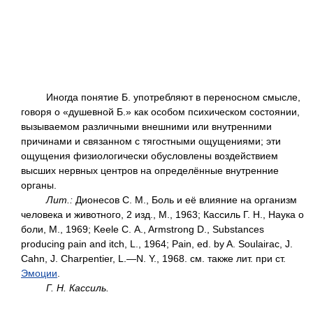
Иногда понятие Б. употребляют в переносном смысле,
говоря о «душевной Б.» как особом психическом состоянии,
вызываемом различными внешними или внутренними
причинами и связанном с тягостными ощущениями; эти
ощущения физиологически обусловлены воздействием
высших нервных центров на определённые внутренние
органы.
Лит.:
Дионесов С. М., Боль и её влияние на организм
человека и животного, 2 изд., М., 1963; Кассиль Г. Н., Наука о
боли, М., 1969; Keele С. A., Armstrong D., Substances
producing pain and itch, L., 1964; Pain, ed. by A. Soulairac, J.
Cahn, J. Charpentier, L.—N. Y., 1968. см. также лит. при ст.
Эмоции
.
Г. Н. Кассиль.