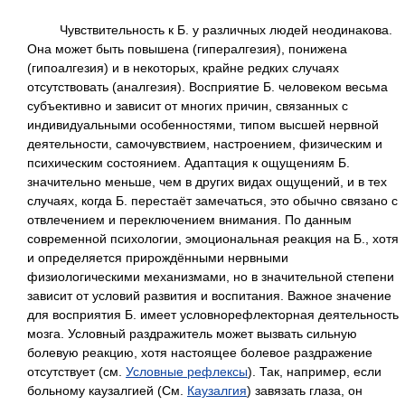
Чувствительность к Б. у различных людей неодинакова.
Она может быть повышена (гипералгезия), понижена
(гипоалгезия) и в некоторых, крайне редких случаях
отсутствовать (аналгезия). Восприятие Б. человеком весьма
субъективно и зависит от многих причин, связанных с
индивидуальными особенностями, типом высшей нервной
деятельности, самочувствием, настроением, физическим и
психическим состоянием. Адаптация к ощущениям Б.
значительно меньше, чем в других видах ощущений, и в тех
случаях, когда Б. перестаёт замечаться, это обычно связано с
отвлечением и переключением внимания. По данным
современной психологии, эмоциональная реакция на Б., хотя
и определяется прирождёнными нервными
физиологическими механизмами, но в значительной степени
зависит от условий развития и воспитания. Важное значение
для восприятия Б. имеет условнорефлекторная деятельность
мозга. Условный раздражитель может вызвать сильную
болевую реакцию, хотя настоящее болевое раздражение
отсутствует (см.
Условные рефлексы
). Так, например, если
больному каузалгией (См.
Каузалгия
) завязать глаза, он