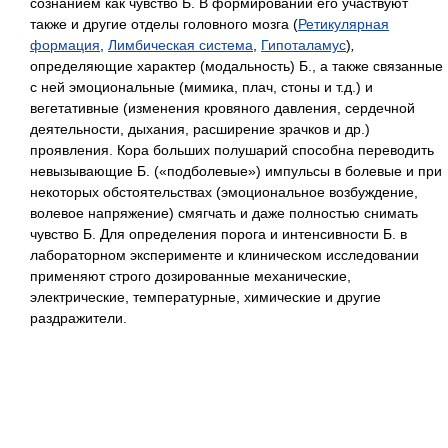
сознанием как чувство Б. В формировании его участвуют
также и другие отделы головного мозга (
Ретикулярная
формация
,
Лимбическая система
,
Гипоталамус
)
,
определяющие характер (модальность) Б., а также связанные
с ней эмоциональные (мимика, плач, стоны и т.д.) и
вегетативные (изменения кровяного давления, сердечной
деятельности, дыхания, расширение зрачков и др.)
проявления. Кора больших полушарий способна переводить
невызывающие Б. («подболевые») импульсы в болевые и при
некоторых обстоятельствах (эмоциональное возбуждение,
волевое напряжение) смягчать и даже полностью снимать
чувство Б. Для определения порога и интенсивности Б. в
лабораторном эксперименте и клиническом исследовании
применяют строго дозированные механические,
электрические, температурные, химические и другие
раздражители.