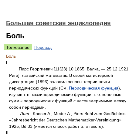
Большая советская энциклопедия
Боль
Толкование
Перевод
Боль
I
Пирс Георгиевич [11(23).10.1865, Валка, — 25.12.1921,
Рига], латвийский математик. В своей магистерской
диссертации (1893) заложил основы теории почти
периодических функций (См.
Периодическая функция
)
,
изучив т. н. квазипериодические функции, т. е. конечные
суммы периодических функций с несоизмеримыми между
собой периодами.
Лит.:
Kneser A., Meder A., Piers Bohl zum Gedächtnis,
«Jahresbericht der Deutschen Mathematiker-Vereinigung»,
1925, Bd 33 (имеется список работ Б. в тексте).
II