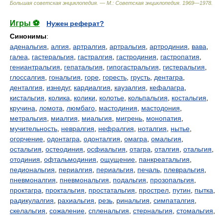
Большая советская энциклопедия. — М.: Советская энциклопедия
.
1969—1978
.
Игры ⚽
Нужен реферат?
Синонимы
:
аденальгия
,
алгия
,
артралгия
,
артральгия
,
артродиния
,
вава
,
галеа
,
гастеральгия
,
гастралгия
,
гастродиния
,
гастропатия
,
гениантральгия
,
гепатальгия
,
гипогастральгия
,
гистеральгия
,
глоссалгия
,
гональгия
,
горе
,
горесть
,
грусть
,
дентагра
,
денталгия
,
изнедуг
,
кардиалгия
,
каузалгия
,
кефалагра
,
кистальгия
,
колика
,
колики
,
колотье
,
кольпальгия
,
костальгия
,
кручина
,
ломота
,
люмбаго
,
мастодиния
,
мастодония
,
метральгия
,
миалгия
,
миальгия
,
мигрень
,
монопатия
,
мучительность
,
невралгия
,
нефралгия
,
ноталгия
,
нытье
,
огорчение
,
одонтагра
,
одонталгия
,
омагра
,
омальгия
,
остальгия
,
остеодиния
,
осфиальгия
,
отагра
,
оталгия
,
отальгия
,
отодиния
,
офтальмодиния
,
ощущение
,
панкреатальгия
,
педиональгия
,
периалгия
,
периальгия
,
печаль
,
плевральгия
,
пневмоналгия
,
пневмональгия
,
подальгия
,
прозопальгия
,
проктагра
,
проктальгия
,
простатальгия
,
прострел
,
путин
,
пытка
,
радикулалгия
,
рахиальгия
,
резь
,
ринальгия
,
симпаталгия
,
скелальгия
,
сожаление
,
спленальгия
,
стернальгия
,
стомальгия
,