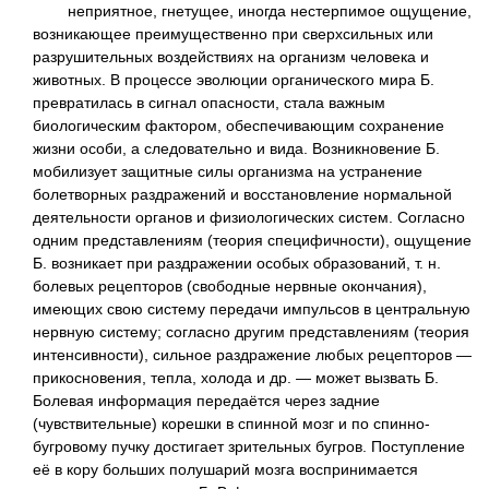
неприятное, гнетущее, иногда нестерпимое ощущение,
возникающее преимущественно при сверхсильных или
разрушительных воздействиях на организм человека и
животных. В процессе эволюции органического мира Б.
превратилась в сигнал опасности, стала важным
биологическим фактором, обеспечивающим сохранение
жизни особи, а следовательно и вида. Возникновение Б.
мобилизует защитные силы организма на устранение
болетворных раздражений и восстановление нормальной
деятельности органов и физиологических систем. Согласно
одним представлениям (теория специфичности), ощущение
Б. возникает при раздражении особых образований, т. н.
болевых рецепторов (свободные нервные окончания),
имеющих свою систему передачи импульсов в центральную
нервную систему; согласно другим представлениям (теория
интенсивности), сильное раздражение любых рецепторов —
прикосновения, тепла, холода и др. — может вызвать Б.
Болевая информация передаётся через задние
(чувствительные) корешки в спинной мозг и по спинно-
бугровому пучку достигает зрительных бугров. Поступление
её в кору больших полушарий мозга воспринимается