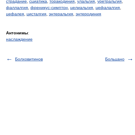
страдание
,
сциатика
,
торакодиния
,
улальгия
,
уретральгия
,
фаллалгия
,
френикус-симптон
,
целиальгия
,
цефалалгия
,
цефалея
,
цисталгия
,
энтеральгия
,
энтеродиния
Антонимы
:
наслаждение
Болховитинов
Больцано