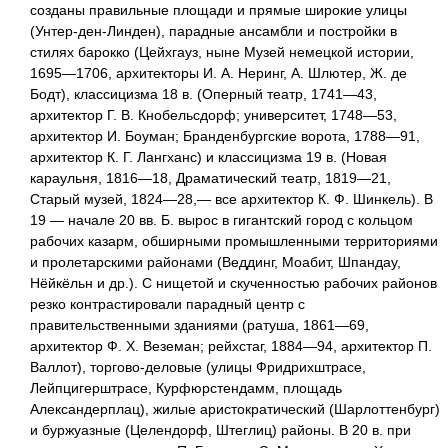
созданы правильные площади и прямые широкие улицы
(Унтер-ден-Линден), парадные ансамбли и постройки в
стилях барокко (Цейхгауз, ныне Музей немецкой истории,
1695—1706, архитекторы И. А. Неринг, А. Шлютер, Ж. де
Бодт), классицизма 18 в. (Оперный театр, 1741—43,
архитектор Г. В. Кнобельсдорф; университет, 1748—53,
архитектор И. Боуман; Бранденбургские ворота, 1788—91,
архитектор К. Г. Лангханс) и классицизма 19 в. (Новая
караульня, 1816—18, Драматический театр, 1819—21,
Старый музей, 1824—28,— все архитектор К. Ф. Шинкель). В
19 — начале 20 вв. Б. вырос в гигантский город с кольцом
рабочих казарм, обширными промышленными территориями
и пролетарскими районами (Веддинг, Моабит, Шпандау,
Нёйкёльн и др.). С нищетой и скученностью рабочих районов
резко контрастировали парадный центр с
правительственными зданиями (ратуша, 1861—69,
архитектор Ф. Х. Веземан; рейхстаг, 1884—94, архитектор П.
Валлот), торгово-деловые (улицы Фридрихштрасе,
Лейпцигерштрасе, Курфюрстендамм, площадь
Александерплац), жилые аристократический (Шарлоттенбург)
и буржуазные (Целендорф, Штеглиц) районы. В 20 в. при