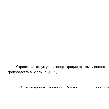
Отраслевая структура и концентрация промышленного
производства в Берлине (1939)
--------------------------------------------------------------------------
----------------------------------------------------------------
|
Отрасли промышленности
|
Число
|
Заня