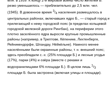
млн. в 1939. К концу 2-й мировой войны число жителей Б.
резко уменьшилось — приблизительно до 2,5 млн. чел.
3
(1945). В довоенное время
/
населения размещалось в
4
центральных районах, включавших ядро Б., — старый город и
прилегающий к нему городской пояс (в пределах кольцевой
городской железной дороги Рингбан), на периферии этого
плотно заселённого ядра выросли крупные промышленные
районы (например, в Трептове, Кёпенике, Лихтенберге,
Рейникендорфе, Шпандау, Нёйкёльне). Намного менее
населёнными были окраинные районы, т. н. внешний пояс;
здесь преобладали с.-х. (25% площади Б.) и лесные угодья
(17%), парки (4%) и озёра (вместе с реками и
1
водохранилищами 6% площади Б.). В целом лишь
/
3
площади Б. была застроена (включая улицы и площади).