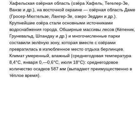
Хафельская озёрная область (озёра Хафель, Тегелер-Зе,
Ванзе и др.), на восточной окраине — озёрная область Даме
(Гросер-Мюггельзе, Лангер-Зе, озеро Зеддин и др.).
Крупнейшие озёра стали основными источниками
водоснабжения города. Обширные массивы лесов (Кёпеник,
Груневальд, Шпандау и др.) и многочисленные парки
составили зелёную зону, которая вместе с озёрами
превратилась в излюбленное место отдыха берлинцев.
Климат умеренный, влажный (среднегодовая температура
8,4°С, января 0,—0,6°С, июля 18°С): среднегодовое
количество осадков 587
мм
(выпадают преимущественно в
тёплое время).