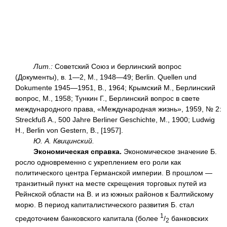
Лит.:
Советский Союз и берлинский вопрос
(Документы), в. 1—2, М., 1948—49; Berlin. Quellen und
Dokumente 1945—1951, В., 1964; Крымский М., Берлинский
вопрос, М., 1958; Тункин Г., Берлинский вопрос в свете
международного права, «Международная жизнь», 1959, № 2:
Streckfuß A., 500 Jahre Berliner Geschichte, М., 1900; Ludwig
Н., Berlin von Gestern, B., [1957].
Ю. А. Квицинский.
Экономическая справка.
Экономическое значение Б.
росло одновременно с укреплением его роли как
политического центра Германской империи. В прошлом —
транзитный пункт на месте скрещения торговых путей из
Рейнской области на В. и из южных районов к Балтийскому
морю. В период капиталистического развития Б. стал
1
средоточием банковского капитала (более
/
банковских
2