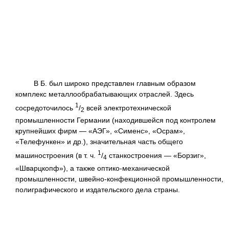
В Б. был широко представлен главным образом
комплекс металлообрабатывающих отраслей. Здесь
1
сосредоточилось
/
всей электротехнической
2
промышленности Германии (находившейся под контролем
крупнейших фирм — «АЭГ», «Сименс», «Осрам»,
«Телефункен» и др.), значительная часть общего
1
машиностроения (в т. ч.
/
станкостроения — «Борзиг»,
4
«Шварцкопф»), а также оптико-механической
промышленности, швейно-конфекционной промышленности,
полиграфического и издательского дела страны.