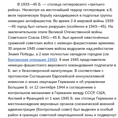
В 1933—45 Б. — столица гитлеровского «третьего
рейха». Несмотря на жесточайший террор гитлеровцев, в Б.
вели героическую борьбу находившиеся в подполье группы
немецких антифашистов. Во время 2-й мировой войны 1939
—45 город был сильно разрушен (особенно в 1943—45). На
заключительном этапе Великой Отечественной войны
Советского Союза 1941—45 Б. был ареной ожесточённых
сражений советских войск с немецко-фашистскими армиями;
30 апреля 1945 советские войска водрузили над рейхстагом
Знамя Победы, а 2 мая полностью овладели городом (см.
Берлинская операция 1945
)
.
8 мая 1945 представители
немецко-фашистского верховного командования подписали в
Б. акт о безоговорочной капитуляции. В соответствии с
протоколом Соглашения Европейской консультативной
комиссии о зонах оккупации Германии и об управлении
Большим Б. от 12 сентября 1944 и соглашением о
контрольном механизме в Германии между СССР, США,
Англией и Францией от 1 мая 1945 Б. как столица Германии и
местонахождение верховных органов союзнической военной
администрации (Контрольный совет) был выделен в особый
район в границах советской оккупационной зоны и подвергнут