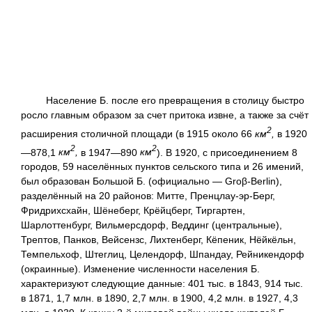
Население Б. после его превращения в столицу быстро
росло главным образом за счет притока извне, а также за счёт
2
расширения столичной площади (в 1915 около 66
км
,
в 1920
2
2
—878,1
км
,
в 1947—890
км
). В 1920, с присоединением 8
городов, 59 населённых пунктов сельского типа и 26 имений,
был образован Большой Б. (официально — Groβ
-
Berlin),
разделённый на 20 районов: Митте, Пренцлау-эр-Берг,
Фридрихсхайн, Шёнеберг, Крёйцберг, Тиргартен,
Шарлоттенбург, Вильмерсдорф, Веддинг (центральные),
Трептов, Панков, Вейсензс, Лихтенберг, Кёпеник, Нёйкёльн,
Темпельхоф, Штеглиц, Целендорф, Шпандау, Рейникендорф
(окраинные). Изменение численности населения Б.
характеризуют следующие данные: 401 тыс. в 1843, 914 тыс.
в 1871, 1,7 млн. в 1890, 2,7 млн. в 1900, 4,2 млн. в 1927, 4,3