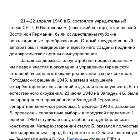
21—22 апреля 1946 в Б. состоялся учредительный
съезд СЕПГ. В Восточном Б. (советский сектор), как и во всей
Восточной Германии, были осуществлены глубокие
революционные преобразования. Старый государственный
аппарат был ликвидирован и вместо него созданы подлинно
демократические органы самоуправления.
Западные державы, злоупотребляя предоставленным
им правом участия в оккупации и управлении германской
столицей, воспрепятствовали реализации в своих секторах
Потсдамских решений 1945, а затем в нарушение
четырёхсторонних соглашений отделили западную часть Б. от
естественного окружения. 23 июня 1948 на Западный Б. была
распространена проведённая в Западной Германии
сепаратная денежная реформа. 5 декабря 1948 в Западном
Б. проведены сепаратные выборы в городской парламент. 1
октября 1950 вступила в силу особая западноберлинская
конституция. Четырёхсторонний статус Б. оказался полностью
ликвидированным. Город был расколот на 2 части: восточную
— Демократический Б. (см.
Берлин
—
столица ГДР) и