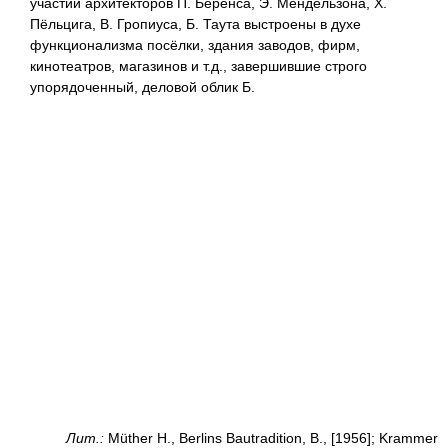
участии архитекторов П. Беренса, Э. Мендельзона, Х.
Пёльцига, В. Гропиуса, Б. Таута выстроены в духе
функционализма посёлки, здания заводов, фирм,
кинотеатров, магазинов и т.д., завершившие строго
упорядоченный, деловой облик Б.
Лит.:
Müther Н., Berlins Bautradition, В., [1956]; Krammer