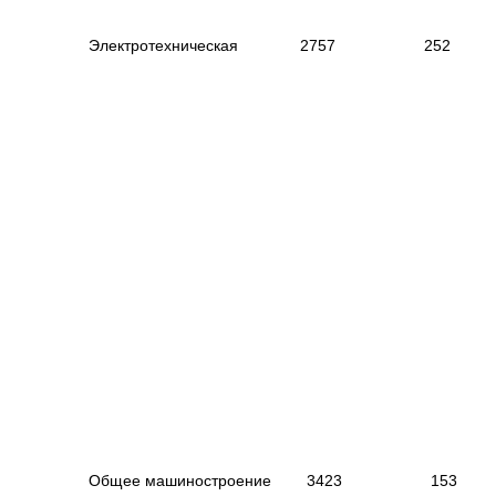
|
Электротехническая
|
2757
|
25
|
--------------------------------------------
---------------------------
--
----------------------
------------------------------------------
|
|
Общее машиностроение
|
3423
|
15