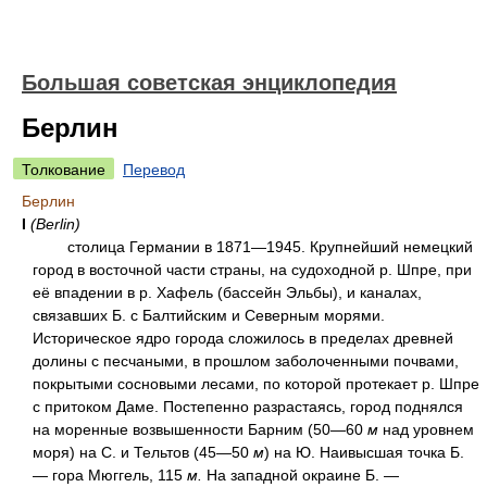
Большая советская энциклопедия
Берлин
Толкование
Перевод
Берлин
I
(Berlin)
столица Германии в 1871—1945. Крупнейший немецкий
город в восточной части страны, на судоходной р. Шпре, при
её впадении в р. Хафель (бассейн Эльбы), и каналах,
связавших Б. с Балтийским и Северным морями.
Историческое ядро города сложилось в пределах древней
долины с песчаными, в прошлом заболоченными почвами,
покрытыми сосновыми лесами, по которой протекает р. Шпре
с притоком Даме. Постепенно разрастаясь, город поднялся
на моренные возвышенности Барним (50—60
м
над уровнем
моря) на С. и Тельтов (45—50
м
) на Ю. Наивысшая точка Б.
— гора Мюггель, 115
м.
На западной окраине Б. —