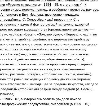
ики
«
Русские
символисты
»,
1894
—
95
,
с
его
стихами
),
К
.
твенно
символистскую
поэтику
,
и
особенно
«
третья
волна
»
рус
.
.
Анненского
и
Вяч
.
Иванова
,
творчество
«
младших
алтрушайтиса
,
С
.
Соловьёва
и
др
.)
превратили
С
.
в
ое
течение
и
важный
фактор
русской
культурно
-
духовной
орого
несводим
к
декадентству
(
организационные
центры
—
гет
»,
журналы
«
Весы
», «
Золотое
руно
», «
Перевал
»,
частично
ты
с
мучительной
напряжённостью
переживают
проблему
вязи
с
«
вечностью
»,
с
сутью
вселенского
«
мирового
процесса
».
ество
,
тоска
по
«
цыганской
»
воле
или
по
космическому
ока
и
Белого
) —
для
них
показатель
общего
трагического
российской
действительности
,
обречённого
на
гибель
),
орических
стихий
и
вместилище
пророчных
предощущений
приятие
эпохи
реализовалось
в
виде
особых
знамений
акаты
,
рассветы
,
пожары
),
исторических
(
скифы
,
монголы
),
волистов
равно
восходящих
к
общему
движению
мировых
«
жизнетворчество
»,
выходящее
за
пределы
искусства
,
как
дело
преодолеть
исторический
разрыв
между
людьми
(
А
.
Белый
),
Иванова
).
ии
1905
—
07
,
в
которой
символисты
увидели
начало
катастрофических
предчувствий
,
выявляется
(
в
1909
—
10
)