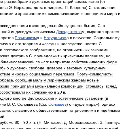
ём
разнообразии
духовных
ориентаций
символистов
(
от
фоса
Э
.
Верхарна
до
католицизма
П
.
Клоделя
)
С
.
как
явление
ческими
и
христианскими
символическими
концепциями
мира
и
овседневности
к
«
запредельной
»
сущности
бытия
,
С
.
в
енной
индивидуалистическим
Декадентство
м
,
выражал
протест
,
против
Позитивизм
а
и
Натурализм
а
в
искусстве
.
Социальному
лизма
с
его
теориями
«
среды
и
наследственности
»
С
.
и
поэтического
воображения
,
не
ограниченных
законами
еская
доктрина
С
.
принадлежит
к
кризисным
явлениям
,
но
общечеловеческий
смысл:
неприятие
собственнических
форм
рбь
о
духовной
свободе
,
доверие
к
вековым
культурным
ствие
мировых
социальных
переломов
.
Поэты
-
символисты
образа
,
сообщив
малым
лирическим
жанрам
новые
эзию
принципами
музыкальной
композиции
;
стремясь
,
вслед
особствовали
их
сближению
в
20
в
.
адного
многие
философские
и
эстетические
установки
(
в
ние
В
.
С
.
Соловьева
(
См
.
Соловьёв
)
о
«
душе
мира
»),
однако
разие
,
связанное
с
общественными
потрясениями
и
идейными
ий
.
рубеже
80
—
90
-
х
гг
. (
Н
.
Минского
,
Д
.
Мережковского
,
З
.
Гиппиус
ции
как
следствие
кризиса
либеральных
и
народнических
идей
.