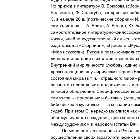
Но
приход
в
литературу
В
.
Брюсова
(
сборн
Бальмонта
,
Ф
.
Сологуба
,
внедрявших
собс
С
.
в
начале
20
в
. (
поэтические
сборники
И
символистов
» —
А
.
Блока
,
А
.
Белого
,
Ю
.
Б
самостоятельное
литературно
-
философск
жизни
,
идейно
-
художественный
смысл
кот
издательства
«
Скорпион
», «
Гриф
»
и
«
Муса
«
Мир
искусств
»).
Русские
поэты
-
символис
личности
и
истории
в
их
«
таинственной
»
с
Внутренний
мир
личности
(
любовь
,
одиноч
«
развоплощению
»
у
лирических
героев
Бл
состояния
мира
(
в
т
.
ч
. «
страшного
мира
»
резонатор
природных
и
подпочвенных
ист
близкого
обновления
.
Специфическое
вос
символов
—
природных
и
бытовых
(
зори
,
з
библейских
и
культовых
, —
в
сознании
сим
судеб
.
При
этом
С
.
нередко
мыслится
как
общекультурного
созидания
,
призванного
между
художником
и
народом
(
статьи
Вяч
.
По
мере
осмысления
опыта
Революц
осуществления
своих
эсхатолотических
и