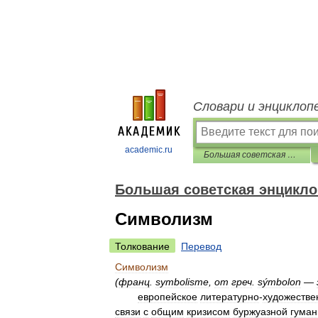
Словари и энциклоп
academic.ru
Большая советская энциклопедия
Большая советская энцикл
Символизм
Толкование
Перевод
Символизм
(
франц
.
symbolisme
,
от
греч
.
sýmbolon
—
европейское
литературно
-
художестве
связи
с
общим
кризисом
буржуазной
гуман