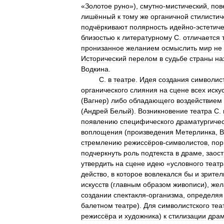
«
Золотое
руно
»),
смутно
-
мистический
,
пов
лишённый
к
тому
же
органичной
стилистич
подчёркивают
полярность
идейно
-
эстетич
близостью
к
литературному
С
.
отличается
пронизанное
желанием
осмыслить
мир
не
Исторический
перелом
в
судьбе
страны
на
Водкина
.
С
.
в
театре
.
Идея
создания
символис
органического
слияния
на
сцене
всех
иску
(
Вагнер
)
либо
обладающего
воздействием
(
Андрей
Белый
).
Возникновение
театра
С
.
появлению
специфического
драматургичес
воплощения
(
произведения
Метерлинка
,
В
стремлению
режиссёров
-
символистов
,
пор
подчеркнуть
роль
подтекста
в
драме
,
заост
утвердить
на
сцене
идею
«
условного
театр
действо
,
в
которое
вовлекался
бы
и
зрител
искусств
(
главным
образом
живописи
),
жел
создании
спектакля
-
организма
,
определяя
балетном
театре
).
Для
символистского
теа
режиссёра
и
художника
)
к
стилизации
драм