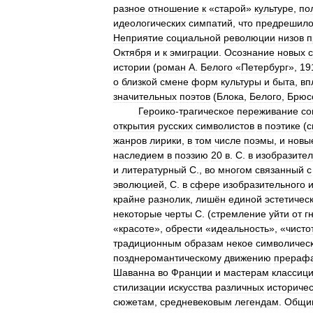
разное
отношение
к
«
старой
»
культуре
,
по
идеологических
симпатий
,
что
предрешил
Неприятие
социальной
революции
низов
п
Октября
и
к
эмиграции
.
Осознание
новых
истории
(
роман
А
.
Белого
«
Петербург
»,
19
о
близкой
смене
форм
культуры
и
быта
,
вп
значительных
поэтов
(
Блока
,
Белого
,
Брюс
Героико
-
трагическое
переживание
со
открытия
русских
символистов
в
поэтике
(
с
жанров
лирики
,
в
том
числе
поэмы
,
и
новы
наследием
в
поэзию
20
в
.
С
.
в
изобразите
и
литературный
С
.,
во
многом
связанный
с
эволюцией
,
С
.
в
сфере
изобразительного
и
крайне
разнолик
,
лишён
единой
эстетичес
некоторые
черты
С
. (
стремление
уйти
от
г
«
красоте
»,
обрести
«
идеальность
», «
чисто
традиционным
образам
некое
символичес
позднеромантическому
движению
прерафа
Шаванна
во
Франции
и
мастерам
классиц
стилизации
искусства
различных
историчес
сюжетам
,
средневековым
легендам
.
Общи