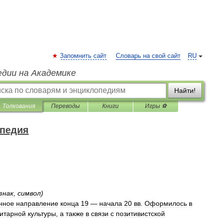
Запомнить сайт
Словарь на свой сайт
RU
едии на Академике
Найти!
Толкования
Переводы
Книги
Игры ⚽
опедия
знак
,
символ
)
нное
направление
конца
19
—
начала
20
вв
.
Оформилось
в
итарной
культуры
,
а
также
в
связи
с
позитивистской