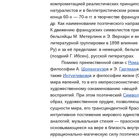
компрометацией
реалистических
принцип
натуралистов
и
в
беллетристическом
рома
конца
60
-
х
—
70
-
е
гг
.
в
творчестве
француз
др
.
Как
наименование
поэтического
напра
К
движению
французских
символистов
при
бельгийцы
М
.
Метерлинк
и
Э
.
Верхарн
и
м
литературной
группировки
в
1898
влияние
Ру
)
и
за
её
пределами:
в
немецкой
,
бельги
(
поздний
Г
.
Ибсен
),
русской
литературах
.
Помимо
преемственной
связи
с
Рома
философии
А
.
Шопенгауэр
а
и
Э
.
Гартман
а
также
Интуитивизм
а
и
философии
жизни
(
мира
явлений
,
то
в
его
импрессионистичес
художественному
ознаменованию
«
вещей
восприятий
.
При
этом
поэтический
Символ
образ
,
художественное
орудие
,
позволяю
сущности
мира
,
его
трансцендентной
Крас
интуитивное
постижение
мирового
единст
аналогий
;
музыкальная
стихия
—
праосно
основывающееся
на
вере
в
близость
внутр
иррационально
-
магическую
силу
поэтичес