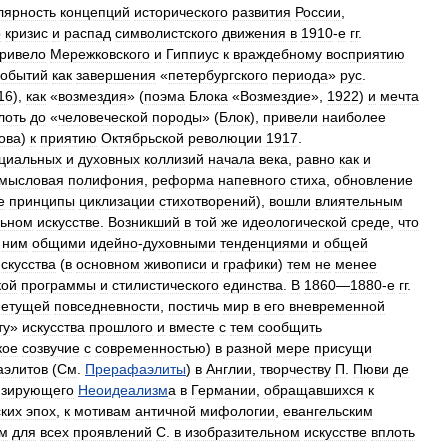
лярность
концепций
исторического
развития
России
,
о
кризис
и
распад
символистского
движения
в
1910
-
е
гг
.
ривело
Мережковского
и
Гиппиус
к
враждебному
восприятию
событий
как
завершения
«
петербургского
периода
»
рус
.
16
),
как
«
возмездия
» (
поэма
Блока
«
Возмездие
»,
1922
)
и
мечта
лоть
до
«
человеческой
породы
» (
Блок
),
привели
наиболее
ова
)
к
приятию
Октябрьской
революции
1917
.
циальных
и
духовных
коллизий
начала
века
,
равно
как
и
мысловая
полифония
,
реформа
напевного
стиха
,
обновление
е
принципы
циклизации
стихотворений
),
вошли
влиятельным
льном
искусстве
.
Возникший
в
той
же
идеологической
среде
,
что
ним
общими
идейно
-
духовными
тенденциями
и
общей
скусства
(
в
основном
живописи
и
графики
)
тем
не
менее
кой
программы
и
стилистического
единства
.
В
1860
—
1880
-
е
гг
.
нетущей
повседневности
,
постичь
мир
в
его
вневременной
ту
»
искусства
прошлого
и
вместе
с
тем
сообщить
кое
созвучие
с
современностью
)
в
разной
мере
присущи
элитов
(
См
.
Прерафаэлиты
)
в
Англии
,
творчеству
П
.
Пюви
де
изирующего
Неоидеализм
а
в
Германии
,
обращавшихся
к
ких
эпох
,
к
мотивам
античной
мифологии
,
евангельским
м
для
всех
проявлений
С
.
в
изобразительном
искусстве
вплоть