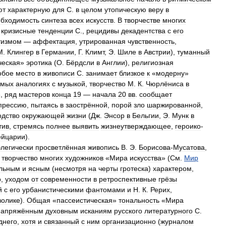
ют
характерную
для
С
.
в
целом
утопическую
веру
в
обходимость
синтеза
всех
искусств
.
В
творчестве
многих
кризисные
тенденции
С
.,
рецидивы
декадентства
с
его
тизмом
—
аффектация
,
утрированная
чувственность
,
М
.
Клингер
в
Германии
,
Г
.
Климт
,
Э
.
Шиле
в
Австрии
),
туманный
ческая
»
эротика
(
О
.
Бёрдсли
в
Англии
),
религиозная
обое
место
в
живописи
С
.
занимает
близкое
к
«
модерну
»
ямых
аналогиях
с
музыкой
,
творчество
М
.
К
.
Чюрлёниса
в
»,
ряд
мастеров
конца
19
—
начала
20
вв
.
сообщает
прессию
,
пытаясь
в
заострённой
,
порой
зло
шаржированной
,
одство
окружающей
жизни
(
Дж
.
Энсор
в
Бельгии
,
Э
.
Мунк
в
тив
,
стремясь
полнее
выявить
жизнеутверждающее
,
героико
-
йцарии
).
элегически
просветлённая
живопись
В
.
Э
.
Борисова
-
Мусатова
,
творчество
многих
художников
«
Мира
искусства
» (
См
.
Мир
ельным
и
ясным
(
несмотря
на
черты
гротеска
)
характером
,
о
,
уходом
от
современности
в
ретроспективные
грёзы
й
с
его
урбанистическими
фантомами
и
Н
.
К
.
Рерих
,
волике
).
Общая
«
пассеистическая
»
тональность
«
Мира
напряжённым
духовным
исканиям
русского
литературного
С
.
днего
,
хотя
и
связанный
с
ним
организационно
(
журналом