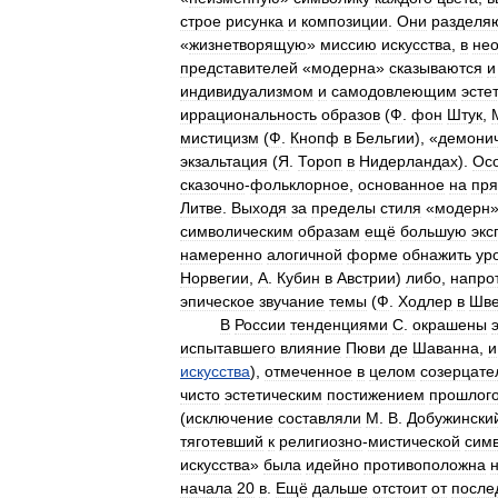
строе
рисунка
и
композиции
.
Они
разделя
«
жизнетворящую
»
миссию
искусства
,
в
не
представителей
«
модерна
»
сказываются
и
индивидуализмом
и
самодовлеющим
эсте
иррациональность
образов
(
Ф
.
фон
Штук
,
мистицизм
(
Ф
.
Кнопф
в
Бельгии
), «
демони
экзальтация
(
Я
.
Тороп
в
Нидерландах
).
Ос
сказочно
-
фольклорное
,
основанное
на
пр
Литве
.
Выходя
за
пределы
стиля
«
модерн
символическим
образам
ещё
большую
экс
намеренно
алогичной
форме
обнажить
ур
Норвегии
,
А
.
Кубин
в
Австрии
)
либо
,
напро
эпическое
звучание
темы
(
Ф
.
Ходлер
в
Шве
В
России
тенденциями
С
.
окрашены
испытавшего
влияние
Пюви
де
Шаванна
,
и
искусства
),
отмеченное
в
целом
созерцат
чисто
эстетическим
постижением
прошлог
(
исключение
составляли
М
.
В
.
Добужински
тяготевший
к
религиозно
-
мистической
сим
искусства
»
была
идейно
противоположна
начала
20
в
.
Ещё
дальше
отстоит
от
после