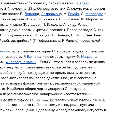
ов
художественного
образа
у
парнасцев
(
см
. «
Парнас
»),
не
2
-
й
половины
19
в
.
Основы
эстетики
С
.
сложились
в
период
ских
поэтов
П
.
Верлен
а
,
Лотреамон
а
,
А
.
Рембо
,
С
.
Малларме
и
вления
термин
«
С
.»
использован
в
1886
поэтом
Ж
.
Морсасом
.
мкнули
также
Ж
.
Лафорг
,
П
.
Клодель
,
Анри
де
Ренье
,
ногие
другие
поэты
и
критики
-
эссеисты
.
После
распада
С
.
как
С
.
продолжалось
во
Франции
(
П
.
Валери
,
П
.
Фор
,
Сен
-
Поль
йской
,
австрийской
(
Г
.
Гофмансталь
,
Р
.
Рильке
),
норвежской
нтизм
ом
,
теоретические
корни
С
.
восходят
к
идеалистической
,
к
творчеству
Р
.
Вагнер
а
,
к
некоторым
идеям
Ф
.
Ницше
,
а
См
.
Философия
жизни
).
Если
С
.
стремился
к
воспроизведению
кой
текучести
;
преимущественно
же
он
был
устремлен
к
в
себе
»
и
идей
,
находящихся
за
пределами
чувственных
рассматривался
как
более
действенное
,
чем
собственно
щее
возводить
факты
«
опыта
»
к
сверхвременной
идеальной
оте
.
Наиболее
общие
черты
доктрины
С
.
:
искусство
—
ва
через
символическое
обнаружение
«
соответствий
»
и
ва
жизни
и
искусства
;
господство
лирико
-
стихотворного
начала
,
енней
жизни
поэта
к
абсолютному
и
в
надреальную
или
кой
речи
;
обращение
к
древнему
и
средневековому
искусству
в