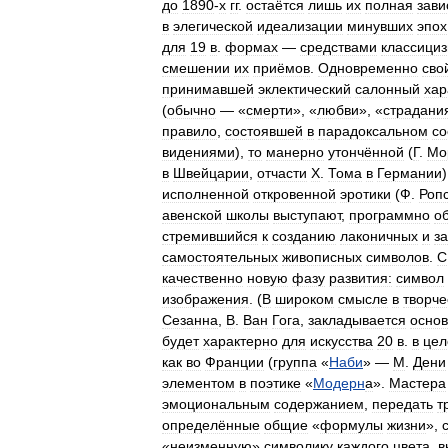
до
1890
-
х
гг
.
остаётся
лишь
их
полная
зави
в
элегической
идеализации
минувших
эпох
для
19
в
.
формах
—
средствами
классици
смешении
их
приёмов
.
Одновременно
сво
принимавшей
эклектический
салонный
хар
(
обычно
— «
смерти
», «
любви
», «
страдани
правило
,
состоявшей
в
парадоксальном
со
видениями
),
то
манерно
утончённой
(
Г
.
Мо
в
Швейцарии
,
отчасти
Х
.
Тома
в
Германии
исполненной
откровенной
эротики
(
Ф
.
Роп
авенской
школы
выступают
,
программно
о
стремившийся
к
созданию
лаконичных
и
з
самостоятельных
живописных
символов
.
С
качественно
новую
фазу
развития:
символ
изображения
. (
В
широком
смысле
в
творче
Сезанна
,
В
.
Ван
Гога
,
закладывается
осно
будет
характерно
для
искусства
20
в
.
в
це
как
во
Франции
(
группа
«
Наби
» —
М
.
Дени
элементом
в
поэтике
«
Модерн
а
».
Мастера
эмоциональным
содержанием
,
передать
т
определённые
общие
«
формулы
жизни
»,
«
неизменную
»
символику
каждого
цвета
,
в