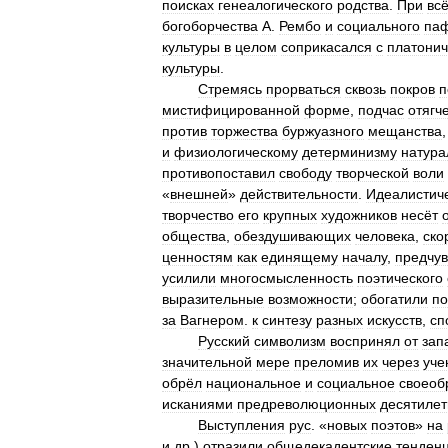
поисках
генеалогического
родства
.
При
вс
богоборчества
А
.
Рембо
и
социального
па
культуры
в
целом
соприкасался
с
платони
культуры
.
Стремясь
прорваться
сквозь
покров
п
мистифицированной
форме
,
подчас
отягч
против
торжества
буржуазного
мещанства
и
физиологическому
детерминизму
натура
противопоставил
свободу
творческой
воли
«
внешней
»
действительности
.
Идеалистич
творчество
его
крупных
художников
несёт
общества
,
обездушивающих
человека
,
ско
ценностям
как
единящему
началу
,
предчув
усилили
многосмысленность
поэтического
выразительные
возможности
;
обогатили
по
за
Вагнером
.
к
синтезу
разных
искусств
,
сп
Русский
символизм
воспринял
от
зап
значительной
мере
преломив
их
через
уче
обрёл
национальное
и
социальное
своеоб
исканиями
предреволюционных
десятилет
Выступления
рус
. «
новых
поэтов
»
на
и
др
.)
отразили
общедекадентские
тенден