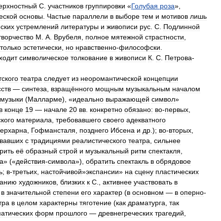
ерхностный
С
.
участников
группировки
«
Голубая
роза
»,
еской
основы
.
Частые
параллели
в
выборе
тем
и
мотивов
лишь
еских
устремлений
литературы
и
живописи
рус
.
С
.
Подлинной
творчество
М
.
А
.
Врубеля
,
полное
мятежной
страстности
,
только
эстетически
,
но
нравственно
-
философски
.
ходит
символическое
толкование
в
живописи
К
.
С
.
Петрова
-
тского
театра
следует
из
неоромантической
концепции
сств
—
синтеза
,
взращённого
мощным
музыкальным
началом
музыки
(
Малларме
), «
идеально
выражающей
символ
»
в
конце
19
—
начале
20
вв
.
конкретно
обязано:
во
-
первых
,
кого
материала
,
требовавшего
своего
адекватного
ерхарна
,
Гофмансталя
,
позднего
Ибсена
и
др
.);
во
-
вторых
,
вавших
с
традициями
реалистического
театра
,
сильнее
рить
её
образный
строй
и
музыкальный
ритм
спектакля
,
а
» («
действия
-
символа
»),
обратить
спектакль
в
обрядовое
ь
;
в
-
третьих
,
настойчивой
»
экспансии
»
на
сцену
пластических
анию
художников
,
близких
к
С
.,
активнее
участвовать
в
в
значительной
степени
его
характер
(
в
основном
—
в
оперно
-
тра
в
целом
характерны
тяготение
(
как
драматурга
,
так
атических
форм
прошлого
—
древнегреческих
трагедий
,