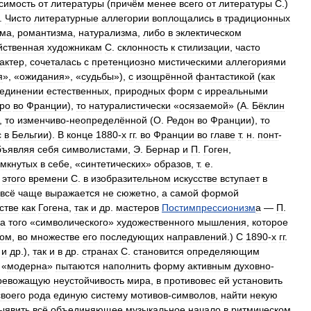
симость
от
литературы
(
причём
менее
всего
от
литературы
С
.)
.
Чисто
литературные
аллегории
воплощались
в
традиционных
зма
,
романтизма
,
натурализма
,
либо
в
эклектическом
йственная
художникам
С
.
склонность
к
стилизации
,
часто
актер
,
сочеталась
с
претенциозно
мистическими
аллегориями
я
», «
ожидания
», «
судьбы
»),
с
изощрённой
фантастикой
(
как
единении
естественных
,
природных
форм
с
ирреальными
ро
во
Франции
),
то
натуралистически
«
осязаемой
» (
А
.
Бёклин
),
то
изменчиво
-
неопределённой
(
О
.
Редон
во
Франции
),
то
с
в
Бельгии
).
В
конце
1880
-
х
гг
.
во
Франции
во
главе
т
.
н
.
понт
-
бъявляя
себя
символистами
,
Э
.
Бернар
и
П
.
Гоген
,
амкнутых
в
себе
, «
синтетических
»
образов
,
т
.
е
.
этого
времени
С
.
в
изобразительном
искусстве
вступает
в
всё
чаще
выражается
не
сюжетно
,
а
самой
формой
стве
как
Гогена
,
так
и
др
.
мастеров
Постимпрессионизм
а
—
П
.
ва
того
«
символического
»
художественного
мышления
,
которое
лом
,
во
множестве
его
последующих
направлений
.)
С
1890
-
х
гг
.
и
др
.),
так
и
в
др
.
странах
С
.
становится
определяющим
«
модерна
»
пытаются
наполнить
форму
активным
духовно
-
ревожащую
неустойчивость
мира
,
в
противовес
ей
установить
своего
рода
единую
систему
мотивов
-
символов
,
найти
некую
ыявить
всё
объединяющее
музыкальное
начало
в
ритмическом