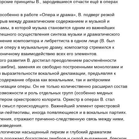
орские
принципы
В
.,
зародившиеся
отчасти
ещё
в
операх
особенно
в
работе
«
Опера
и
драма
»,
В
.
подверг
резкой
зрыв
между
драматическим
содержанием
и
музыкой
и
рамы
,
в
которой
музыка
становится
одним
из
важнейших
пешного
осуществления
синтеза
музыки
и
драматического
нение
композитора
и
либреттиста
в
одном
лице
(
В
.
был
ая
оперу
в
музыкальную
драму
,
композитор
стремился
к
моничному
взаимодействию
всех
его
элементов
.
ого
развития
В
.
достигал
преодолением
расчленённости
самбли
),
заменяя
их
свободно
построенными
монологами
и
л
выразительности
вокальной
декламации
,
предъявляя
к
содержание
образа
как
вокальными
,
так
и
актёрскими
низации
оперы
.
Он
не
только
количественно
расширил
состав
озможности
и
роль
отдельных
групп
(
особенно
медных
тером
оркестрового
колорита
.
Оркестр
в
операх
В
.
стал
й
смысл
происходящего
.
Важнейший
элемент
оркестровой
ки
-
лейтмотивы
,
иногда
появляющиеся
и
в
вокальных
партиях
.
ления
,
отражают
причинно
-
следственную
связь
между
ними
,
изведения
.
логически
насыщенный
лиризм
и
глубокий
драматизм
тр
поражает
богатством
тембров
и
силой
выражения
,
блеском
,