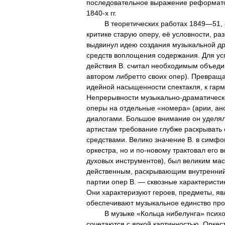
последовательное
выражение
реформат
1840
-
х
гг
.
В
теоретических
работах
1849
—
51
,
критике
старую
оперу
,
её
условности
,
ра
выдвинул
идею
создания
музыкальной
д
средств
воплощения
содержания
.
Для
ус
действия
В
.
считал
необходимым
объеди
автором
либретто
своих
опер
).
Превращ
идейной
насыщенности
спектакля
,
к
гар
Непрерывности
музыкально
-
драматическ
оперы
на
отдельные
«
номера
» (
арии
,
ан
диалогами
.
Большое
внимание
он
уделя
артистам
требование
глубже
раскрывать
средствами
.
Велико
значение
В
.
в
симфо
оркестра
,
но
и
по
-
новому
трактовал
его
в
духовых
инструментов
),
был
великим
мас
действенным
,
раскрывающим
внутренни
партии
опер
В
. —
сквозные
характеристи
Они
характеризуют
героев
,
предметы
,
яв
обеспечивают
музыкальное
единство
про
В
музыке
«
Кольца
нибелунга
»
психо
сочетаются
с
яркой
картинностью
.
Оркес