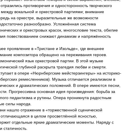
отразились
противоречия
и
односторонность
творческого
между
вокальной
и
оркестровой
партиями
;
внимание
ередь
на
оркестре
,
выразительные
же
возможности
едостаточно
разнообразно
.
Усложнённая
система
онических
и
оркестровых
красок
,
многословие
текста
,
обилие
вия
повествованием
снижают
динамизм
и
напряжённость
шее
проявление
в
«
Тристане
и
Изольде
»,
где
внешнее
имание
композитора
обращено
на
переживания
героев
.
рмонический
язык
оркестровой
партии
.
В
этой
музыке
огической
глубиной
раскрыта
трагедия
любви
и
смерти
.
ступает
в
опере
«
Нюрнбергские
мейстерзингеры
»
на
историко
-
бергских
ремесленников
).
Музыка
отличается
реализмом
в
ических
и
драматических
положений
.
В
опере
имеются
песни
,
сти
.
Прогрессивна
основная
идея
произведения:
борьба
за
упого
педантизма
и
рутины
.
Опера
проникнута
радостным
ые
силы
народа
.
зни
нашло
отражение
в
«
торжественной
сценической
,
отличающаяся
в
целом
просветлённой
ясностью
,
ержит
отдельные
яркие
драматические
моменты
.
Наряду
с
и
статичность
.