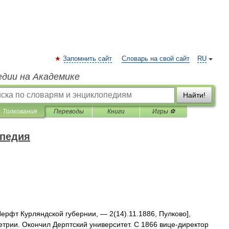
Запомнить сайт
Словарь на свой сайт
RU
едии на Академике
Найти!
Толкования
Переводы
Книги
Игры ⚽
опедия
Нерфт
Курляндской
губернии
, —
2
(
14
).
11
.
1886
,
Пулково
],
етрии
.
Окончил
Дерптский
университет
.
С
1866
вице
-
директор