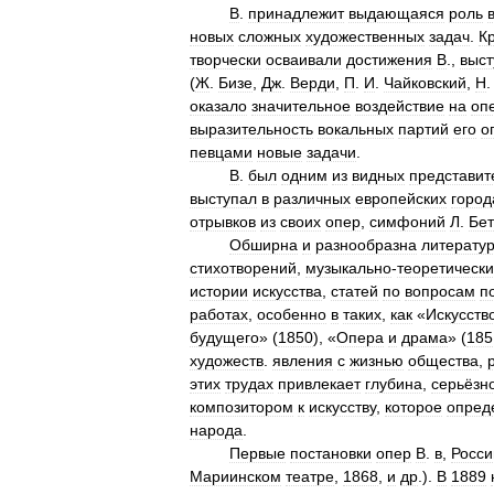
В
.
принадлежит
выдающаяся
роль
новых
сложных
художественных
задач
.
К
творчески
осваивали
достижения
В
.,
выст
(
Ж
.
Бизе
,
Дж
.
Верди
,
П
.
И
.
Чайковский
,
Н
оказало
значительное
воздействие
на
оп
выразительность
вокальных
партий
его
о
певцами
новые
задачи
.
В
.
был
одним
из
видных
представит
выступал
в
различных
европейских
город
отрывков
из
своих
опер
,
симфоний
Л
.
Бет
Обширна
и
разнообразна
литерату
стихотворений
,
музыкально
-
теоретически
истории
искусства
,
статей
по
вопросам
п
работах
,
особенно
в
таких
,
как
«
Искусств
будущего
» (
1850
), «
Опера
и
драма
» (
185
художеств
.
явления
с
жизнью
общества
,
этих
трудах
привлекает
глубина
,
серьёзн
композитором
к
искусству
,
которое
опред
народа
.
Первые
постановки
опер
В
.
в
,
Росси
Мариинском
театре
,
1868
,
и
др
.).
В
1889