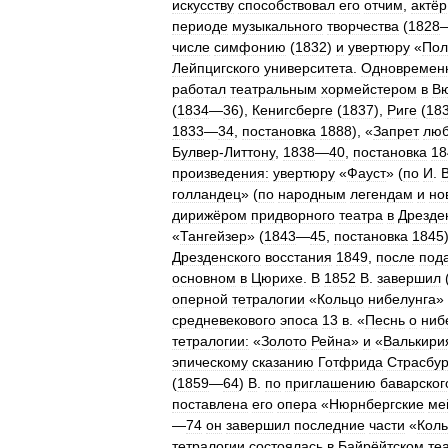
искусству
способствовал
его
отчим
,
актёр
периоде
музыкального
творчества
(
1828
числе
симфонию
(
1832
)
и
увертюру
«
Пол
Лейпцигского
университета
.
Одновремен
работал
театральным
хормейстером
в
Вю
(
1834
—
36
),
Кенигсберге
(
1837
),
Риге
(
18
1833
—
34
,
постановка
1888
), «
Запрет
лю
Булвер
-
Литтону
,
1838
—
40
,
постановка
18
произведения:
увертюру
«
Фауст
» (
по
И
.
голландец
» (
по
народным
легендам
и
но
дирижёром
придворного
театра
в
Дрезде
«
Тангейзер
» (
1843
—
45
,
постановка
1845
Дрезденского
восстания
1849
,
после
под
основном
в
Цюрихе
.
В
1852
В
.
завершил
оперной
тетралогии
«
Кольцо
нибелунга
»
средневекового
эпоса
13
в
. «
Песнь
о
ниб
тетралогии:
«
Золото
Рейна
»
и
«
Валькири
эпическому
сказанию
Готфрида
Страсбур
(
1859
—
64
)
В
.
по
приглашению
баварског
поставлена
его
опера
«
Нюрнбергские
ме
—
74
он
завершил
последние
части
«
Кол
тетралогии
состоялась
в
Байрёйтском
те