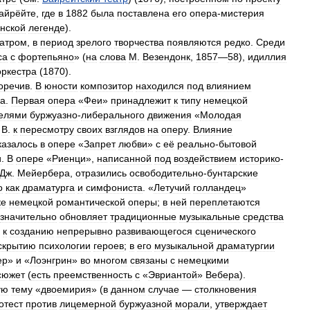
айрёйте
,
где
в
1882
была
поставлена
его
опера
-
мистерия
нской
легенде
).
еатром
,
в
период
зрелого
творчества
появляются
редко
.
Среди
са
с
фортепьяно
» (
на
слова
М
.
Везендонк
,
1857
—
58
),
идиллия
оркестра
(
1870
).
оречив
.
В
юности
композитор
находился
под
влиянием
а
.
Первая
опера
«
Феи
»
принадлежит
к
типу
немецкой
елями
буржуазно
-
либерального
движения
«
Молодая
В
.
к
пересмотру
своих
взглядов
на
оперу
.
Влияние
казалось
в
опере
«
Запрет
любви
»
с
её
реально
-
бытовой
и
.
В
опере
«
Риенци
»,
написанной
под
воздействием
историко
-
Дж
.
Мейербера
,
отразились
освободительно
-
бунтарские
о
как
драматурга
и
симфониста
. «
Летучий
голландец
»
ке
немецкой
романтической
оперы
;
в
ней
переплетаются
значительно
обновляет
традиционные
музыкальные
средства
к
созданию
непрерывно
развивающегося
сценического
скрытию
психологии
героев
;
в
его
музыкальной
драматургии
ер
»
и
«
Лоэнгрин
»
во
многом
связаны
с
немецкими
сюжет
(
есть
преемственность
с
«
Эвриантой
»
Вебера
).
ую
тему
«
двоемирия
» (
в
данном
случае
—
столкновения
отест
против
лицемерной
буржуазной
морали
,
утверждает