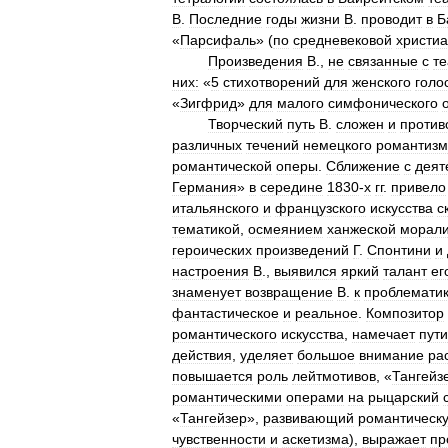
В
.
Последние
годы
жизни
В
.
проводит
в
Б
«
Парсифаль
» (
по
средневековой
христиа
Произведения
В
.,
не
связанные
с
т
них:
«
5
стихотворений
для
женского
голо
«
Зигфрид
»
для
малого
симфонического
Творческий
путь
В
.
сложен
и
против
различных
течений
немецкого
романтизм
романтической
оперы
.
Сближение
с
деят
Германия
»
в
середине
1830
-
х
гг
.
привело
итальянского
и
французского
искусства
с
тематикой
,
осмеянием
ханжеской
морал
героических
произведений
Г
.
Спонтини
и
настроения
В
.,
выявился
яркий
талант
ег
знаменует
возвращение
В
.
к
проблемати
фантастическое
и
реальное
.
Композитор
романтического
искусства
,
намечает
пути
действия
,
уделяет
большое
внимание
ра
повышается
роль
лейтмотивов
, «
Тангейз
романтическими
операми
на
рыцарский
«
Тангейзер
»,
развивающий
романтическ
чувственности
и
аскетизма
),
выражает
пр