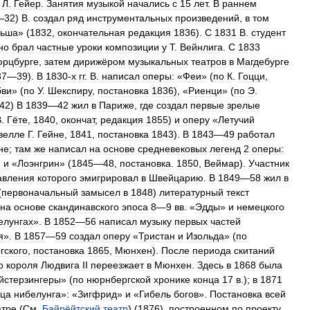
Л
.
Гейер
.
Занятия
музыкой
начались
с
15
лет
.
В
раннем
—
32
)
В
.
создал
ряд
инструментальных
произведений
,
в
том
ьша
» (
1832
,
окончательная
редакция
1836
).
С
1831
В
.
студент
но
брал
частные
уроки
композиции
у
Т
.
Вейнлига
.
С
1833
рцбурге
,
затем
дирижёром
музыкальных
театров
в
Магдебурге
37
—
39
).
В
1830
-
х
гг
.
В
.
написал
оперы:
«
Феи
» (
по
К
.
Гоцци
,
бви
» (
по
У
.
Шекспиру
,
постановка
1836
), «
Риенци
» (
по
Э
.
42
)
В
1839
—
42
жил
в
Париже
,
где
создал
первые
зрелые
В
.
Гёте
,
1840
,
окончат
,
редакция
1855
)
и
оперу
«
Летучий
велле
Г
.
Гейне
,
1841
,
постановка
1843
).
В
1843
—
49
работал
не
;
там
же
написал
на
основе
средневековых
легенд
2
оперы:
)
и
«
Лоэнгрин
» (
1845
—
48
,
постановка
.
1850
,
Веймар
).
Участник
авления
которого
эмигрировал
в
Швейцарию
.
В
1849
—
58
жил
в
(
первоначальный
замысел
в
1848
)
литературный
текст
на
основе
скандинавского
эпоса
8
—
9
вв
. «
Эдды
»
и
немецкого
елунгах
».
В
1852
—
56
написал
музыку
первых
частей
я
».
В
1857
—
59
создал
оперу
«
Тристан
и
Изольда
» (
по
гского
,
постановка
1865
,
Мюнхен
).
После
периода
скитаний
о
короля
Людвига
II
переезжает
в
Мюнхен
.
Здесь
в
1868
была
йстерзингеры
» (
по
нюрнбергской
хронике
конца
17
в
.);
в
1871
ьца
нибелунга
»
:
«
Зигфрид
»
и
«
Гибель
богов
».
Постановка
всей
атре
(
См
.
Байрёйтский
театр
) (
1876
),
построенном
по
проекту