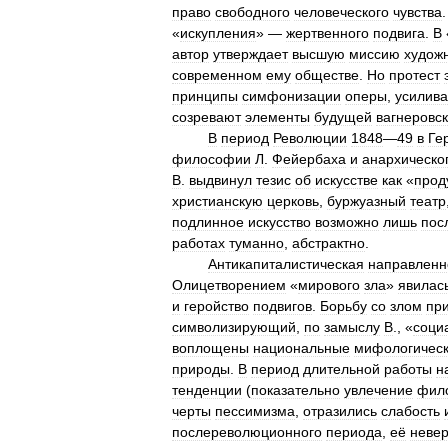
право
свободного
человеческого
чувства
«
искупления
» —
жертвенного
подвига
.
В
автор
утверждает
высшую
миссию
худож
современном
ему
обществе
.
Но
протест
принципы
симфонизации
оперы
,
усилива
созревают
элементы
будущей
вагнеровс
В
период
Революции
1848
—
49
в
Ге
философии
Л
.
Фейербаха
и
анархическо
В
.
выдвинул
тезис
об
искусстве
как
«
прод
христианскую
церковь
,
буржуазный
театр
подлинное
искусство
возможно
лишь
пос
работах
туманно
,
абстрактно
.
Антикапиталистическая
направленн
Олицетворением
«
мирового
зла
»
явилас
и
геройство
подвигов
.
Борьбу
со
злом
пр
символизирующий
,
по
замыслу
В
., «
соци
воплощены
национальные
мифологичес
природы
.
В
период
длительной
работы
н
тенденции
(
показательно
увлечение
фил
черты
пессимизма
,
отразились
слабость
послереволюционного
периода
,
её
неве