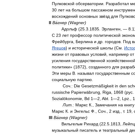
Пулковской
обсерватории
.
Разработал
ме
30
лет
на
большом
пассажном
инструмен
восхождений
основных
звёзд
для
Пулковс
II
Ва́гнер
(
Wagner
)
Адольф
(
25
.
3
.
1835
.
Эрланген
, —
8
.
1
С
23
лет
профессор
политической
эконо
Фрейбурга
,
Берлина
и
др
.
городов
.
Под
в
Ягецов
)
и
исторической
школы
(
См
.
Исто
жизни
от
правовых
условий
,
например
от
усиления
государственной
хозяйственно
политики
» (
1872
),
созданного
для
разраб
Эти
меры
В
.
называл
государственным
с
социальную
партию
.
Соч
.
:
Die
Gesetzmäßigkeit
in
den
sch
russische
Pаpierwäbrung
,
Riga
,
1868
(
рус
.
Sozialökonomie
,
Bd
1
—
2
,
Abt
.
1
—
2
,
Lpz
.,
1
Лит
.
:
Маркс
К
.,
Замечания
на
книгу
Маркс
К
.
и
Энгельс
Ф
.,
Соч
.,
2
изд
.,
т
.
19
,
III
Ва́гнер
(
Wagner
)
Вильгельм
Рихард
(
22
.
5
.
1813
,
Лейпц
музыкальный
писатель
и
театральный
де