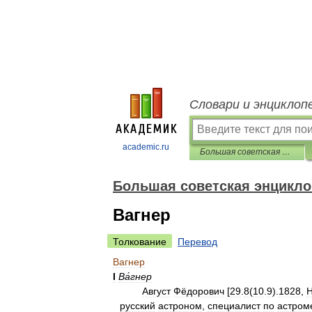
Словари и энциклоп
academic.ru
Большая советская энциклопедия
Большая советская энцикл
Вагнер
Толкование
Перевод
Вагнер
I
Ва́гнер
Август
Фёдорович
[
29
.
8
(
10
.
9
).
1828
,
русский
астроном
,
специалист
по
астром