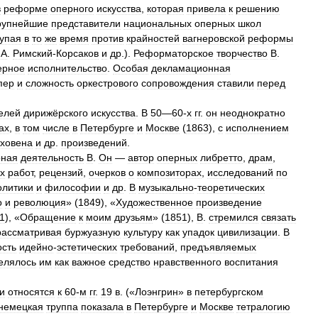
в
реформе
оперного
искусства
,
которая
привела
к
решению
рупнейшие
представители
национальных
оперных
школ
упая
в
то
же
время
против
крайностей
вагнеровской
реформы
.
А
.
Римский
-
Корсаков
и
др
.).
Реформаторское
творчество
В
.
ерное
исполнительство
.
Особая
декламационная
пер
и
сложность
оркестрового
сопровождения
ставили
перед
елей
дирижёрского
искусства
.
В
50
—
60
-
х
гг
.
он
неоднократно
ах
,
в
том
числе
в
Петербурге
и
Москве
(
1863
),
с
исполнением
ховена
и
др
.
произведений
.
рная
деятельность
В
.
Он
—
автор
оперных
либретто
,
драм
,
х
работ
,
рецензий
,
очерков
о
композиторах
,
исследований
по
олитики
и
философии
и
др
.
В
музыкально
-
теоретических
о
и
революция
» (
1849
), «
Художественное
произведение
1
), «
Обращение
к
моим
друзьям
» (
1851
),
В
.
стремился
связать
рассматривая
буржуазную
культуру
как
упадок
цивилизации
.
В
ость
идейно
-
эстетических
требований
,
предъявляемых
елялось
им
как
важное
средство
нравственного
воспитания
и
относятся
к
60
-
м
гг
.
19
в
. («
Лоэнгрин
»
в
петербургском
немецкая
труппа
показала
в
Петербурге
и
Москве
тетралогию