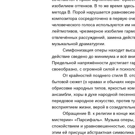
изобилием
оттенков
.
В
то
же
время
здесь
метода
В
.
Порой
нарушается
равновесие
композитора
сосредоточено
в
первую
оч
человеческого
голоса
используются
им
н
лейтмотивов
,
чрезмерное
изобилие
гарм
отвлечённых
рассуждений
,
замена
дейст
музыкальной
драматургии
.
Симфонизация
оперы
находит
выс
действие
сведено
до
минимума
и
всё
вн
Предельной
напряжённости
достигает
га
своеобразно
,
с
огромной
силой
и
психол
От
крайностей
позднего
стиля
В
.
от
бытовой
сюжет
(
о
нравах
и
обычаях
нюрн
обрисовке
народных
типов
,
яркостью
ком
ансамбли
,
хоры
в
духе
народной
песенно
передовое
народное
искусство
,
против
т
восприятием
жизни
,
верой
в
созидательн
Обращение
В
.
к
религии
в
конце
жи
мистерии
» «
Парсифаль
».
Музыка
оперы
спокойствием
и
уравновешенностью
,
сод
этим
ей
присущи
абстрактная
символика