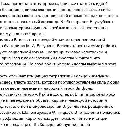
.
Тема
протеста
в
этом
произведении
сочетается
с
идеей
«
Лоэнгрине
»
силам
зла
противопоставлены
светлые
силы
,
ника
и
показывает
в
аллегорической
форме
его
одиночество
в
этот
носит
пассивный
характер
.
В
«
Лоэнгрине
»
В
.
углубляет
ет
драматургическую
роль
лейтмотивов
.
Так
постепенно
кой
музыкальной
драмы
.
рмании
В
.
испытывал
воздействие
материалистической
го
бунтарства
М
.
А
.
Бакунина
.
В
своих
теоретических
работах
укте
социальной
жизни
»,
резко
критиковал
капитализм
и
,
призывал
к
демократизации
искусства
и
считал
,
что
ле
революции
.
Но
свои
политические
идеалы
выражал
в
этих
ость
отличает
концепцию
тетралогии
«
Кольцо
нибелунга
».
ь
здесь
власть
золота
,
которой
противопоставлены
сила
любви
изван
вести
идеальный
народный
герой
Зигфрид
,
алиста
-
искупителя
».
Как
и
в
др
.
операх
В
.,
в
тетралогии
ярко
кие
и
легендарные
образы
,
картины
немецкой
истории
и
ад
тетралогией
в
мировоззрении
В
.
усилились
реакционные
ософией
А
.
Шопенгауэра
и
Ф
.
Ницше
),
В
тетралогии
появились
и
рефлексия
,
характерные
для
немецкой
интеллигенции
рие
в
революцию
.
В
«
Кольце
нибелунга
»
нашли