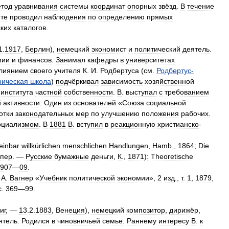
тод
уравнивания
системы
координат
опорных
звёзд
.
В
течение
те
проводил
наблюдения
по
определению
прямых
ких
каталогов
.
1
.
1917
,
Берлин
),
немецкий
экономист
и
политический
деятель
.
мии
и
финансов
.
Занимал
кафедры
в
университетах
лиянием
своего
учителя
К
.
И
.
Родбертуса
(
см
.
Родбертус
-
рическая
школа
)
подчёркивал
зависимость
хозяйственной
института
частной
собственности
.
В
.
выступал
с
требованием
й
активности
.
Один
из
основателей
«
Союза
социальной
отки
законодательных
мер
по
улучшению
положения
рабочих
.
оциализмом
.
В
1881
В
.
вступил
в
реакционную
христианско
-
einbar
willkürlichen
menschlichen
Handlungen
,
Hamb
.,
1864
;
Die
пер
. —
Русские
бумажные
деньги
,
К
.,
1871
)
:
Theoretische
907
—
09
.
А
.
Вагнер
«
Учебник
политической
экономии
»,
2
изд
.,
т
.
1
,
1879
,
с
.
369
—
99
.
иг
, —
13
.
2
.
1883
,
Венеция
),
немецкий
композитор
,
дирижёр
,
ятель
.
Родился
в
чиновничьей
семье
.
Раннему
интересу
В
.
к