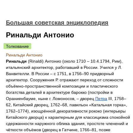
Большая советская энциклопедия
Ринальди Антонио
Толкование
Ринальди Антонио
Ринальди
(Rinaldi) Антонио (около 1710 ‒ 10.4.1794, Рим),
итальянский архитектор, работавший в России. Учился у Л.
Ванвителли
.
В России ‒ с 1751, в 1756‒90 придворный
архитектор. Сооружения Р. отражают переход от сложности
объёмно-пространственной композиции и пластического
богатства деталей в архитектуре
барокко
(постройки в
Ораниенбауме, ныне г. Ломоносов, ‒ дворец
Петра
III, 1758‒
62, Китайский дворец, 1762‒68, павильон «Катальная горка»,
1762‒1774), изощрённой декоративности
рококо
(интерьеры
Китайского дворца) к характерным для
классицизма
спокойной
сдержанности наружного облика здания, простоте членений и
чёткости объёмов (дворец в Гатчине, 1766‒81, позже