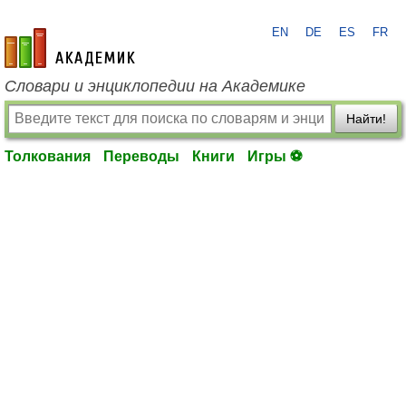
EN
DE
ES
FR
academic.ru
Словари и энциклопедии на Академике
Найти!
Толкования
Переводы
Книги
Игры ⚽