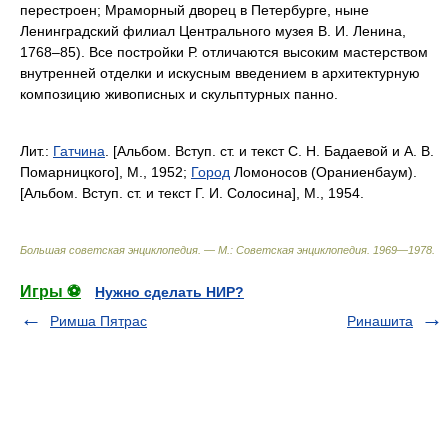
перестроен; Мраморный дворец в Петербурге, ныне
Ленинградский филиал Центрального музея В. И. Ленина,
1768‒85). Все постройки Р. отличаются высоким мастерством
внутренней отделки и искусным введением в архитектурную
композицию живописных и скульптурных панно.
Лит.:
Гатчина
. [Альбом. Вступ. ст. и текст С. Н. Бадаевой и А. В.
Помарницкого], М., 1952;
Город
Ломоносов (Ораниенбаум).
[Альбом. Вступ. ст. и текст Г. И. Солосина], М., 1954.
Большая советская энциклопедия. — М.: Советская энциклопедия
.
1969—1978
.
Игры ⚽
Нужно сделать НИР?
Римша Пятрас
Ринашита