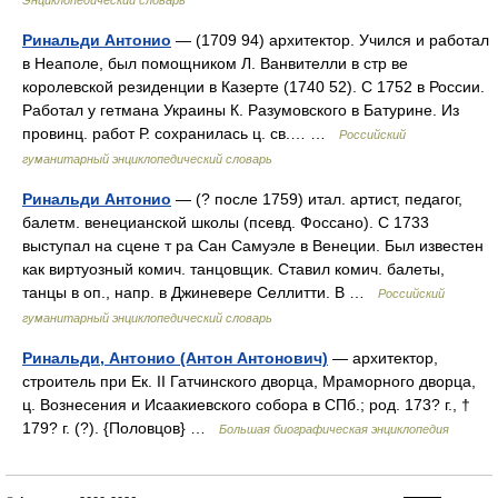
Энциклопедический словарь
Ринальди Антонио
— (1709 94) архитектор. Учился и работал
в Неаполе, был помощником Л. Ванвителли в стр ве
королевской резиденции в Казерте (1740 52). С 1752 в России.
Работал у гетмана Украины К. Разумовского в Батурине. Из
провинц. работ Р. сохранилась ц. св.… …
Российский
гуманитарный энциклопедический словарь
Ринальди Антонио
— (? после 1759) итал. артист, педагог,
балетм. венецианской школы (псевд. Фоссано). С 1733
выступал на сцене т ра Сан Самуэле в Венеции. Был известен
как виртуозный комич. танцовщик. Ставил комич. балеты,
танцы в оп., напр. в Джиневере Селлитти. В …
Российский
гуманитарный энциклопедический словарь
Ринальди, Антонио (Антон Антонович)
— архитектор,
строитель при Ек. II Гатчинского дворца, Мраморного дворца,
ц. Вознесения и Исаакиевского собора в СПб.; род. 173? г., †
179? г. (?). {Половцов} …
Большая биографическая энциклопедия