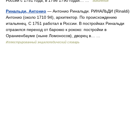
России с 1751 года, в 1756 1790 годах… …
Википедия
Ринальди, Антонио
— Антонио Ринальди. РИНАЛЬДИ (Rinaldi)
Антонио (около 1710 94), архитектор. По происхождению
итальянец. С 1751 работал в России. В постройках Ринальди
отразился переход от барокко к рококо: постройки в
Ораниенбауме (ныне Ломоносов), дворец в… …
Иллюстрированный энциклопедический словарь