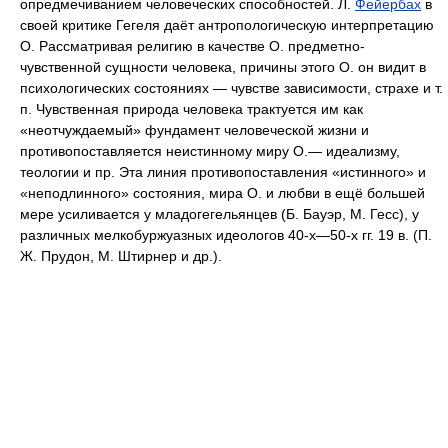
опредмечиванием человеческих способностей. Л.
Фейербах
в
своей критике Гегеля даёт антропологическую интерпретацию
О. Рассматривая религию в качестве О. предметно-
чувственной сущности человека, причины этого О. он видит в
психологических состояниях — чувстве зависимости, страхе и т.
п. Чувственная природа человека трактуется им как
«неотчуждаемый» фундамент человеческой жизни и
противопоставляется неистинному миру О.— идеализму,
теологии и пр. Эта линия противопоставления «истинного» и
«неподлинного» состояния, мира О. и любви в ещё большей
мере усиливается у младогегельянцев (Б. Бауэр, М. Гесс), у
различных мелкобуржуазных идеологов 40-х—50-х гг. 19 в. (П.
Ж. Прудон, М. Штирнер и др.).