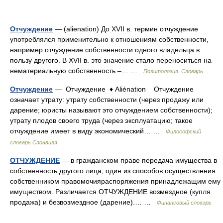
Отчуждение
— (alienation) До XVII в. термин отчуждение
употреблялся применительно к отношениям собственности,
например отчуждение собственности одного владельца в
пользу другого. В XVII в. это значение стало переноситься на
нематериальную собственность –… …
Политология. Словарь.
Отчуждение
— Отчуждение ♦ Aliénation Отчуждение
означает утрату: утрату собственности (через продажу или
дарение; юристы называют это отчуждением собственности);
утрату плодов своего труда (через эксплуатацию; такое
отчуждение имеет в виду экономический… …
Философский
словарь Спонвиля
ОТЧУЖДЕНИЕ
— в гражданском праве передача имущества в
собственность другого лица; один из способов осуществления
собственником правомочияраспоряжения принадлежащим ему
имуществом. Различается ОТЧУЖДЕНИЕ возмездное (купля
продажа) и безвозмездное (дарение).… …
Финансовый словарь