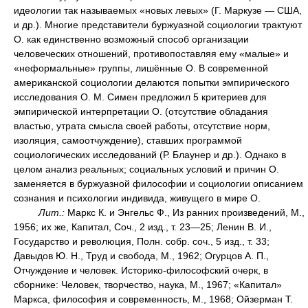
идеологии так называемых «новых левых» (Г. Маркузе — США,
и др.). Многие представители буржуазной социологии трактуют
О. как единственно возможный способ организации
человеческих отношений, противопоставляя ему «малые» и
«неформальные» группы, лишённые О. В современной
американской социологии делаются попытки эмпирического
исследования О. М. Симен предложил 5 критериев для
эмпирической интерпретации О. (отсутствие обладания
властью, утрата смысла своей работы, отсутствие норм,
изоляция, самоотчуждение), ставших программой
социологических исследований (Р. Блаунер и др.). Однако в
целом анализ реальных; социальных условий и причин О.
заменяется в буржуазной философии и социологии описанием
сознания и психологии индивида, живущего в мире О.
Лит.:
Маркс К. и Энгельс Ф., Из ранних произведений, М.,
1956; их же, Капитал, Соч., 2 изд., т. 23—25; Ленин В. И.,
Государство и революция, Полн. собр. соч., 5 изд., т. 33;
Давыдов Ю. Н., Труд и свобода, М., 1962; Огурцов А. П.,
Отчуждение и человек. Историко-философский очерк, в
сборнике: Человек, творчество, наука, М., 1967; «Капитал»
Маркса, философия и современность, М., 1968; Ойзерман Т.