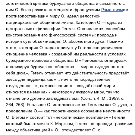
эстетической критики буржуазного общества и связанного с
ним О. была развита немецким и французским
Романтизм
ом,
противопоставившим миру О. идеал целостной
патриархальной общинной жизни. Категория О.— одна из
центральных в философии Гегеля. Она является способом
конструирования его философской системы: природа и
история суть объективация, О. абсолютного духа. Помимо
этого, категория О. характеризует у Гегеля специфическое
отношение человека к созданной им реальности в условиях
буржуазного правового общества. В «Феноменологии духа»,
анализируя буржуазное общество — мир «отчужденного от
себя духа», Гегель отмечает, что действительность предстаёт
здесь для индивида как «... нечто непосредственное
отчужденное...»; самосознание «... создаёт свой мир и
относится к нему как к некоторому чуждому миру, так что
отныне оно должно завладевать им» (Соч., т. 4, М., 1959, с.
264, 263). Реальное О. истолковывается Гегелем как О. духа, а
преодоление О.— как теоретическое осознание неистинности
О. В этом и состоит тот «некритический позитивизм» Гегеля,
который был отмечен К. Марксом; Гегель не проводит различия
между объективацией и О., отождествляет О. с