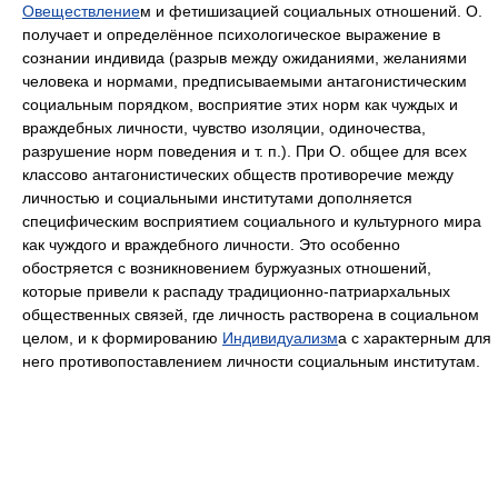
Овеществление
м
и фетишизацией социальных отношений. О.
получает и определённое психологическое выражение в
сознании индивида (разрыв между ожиданиями, желаниями
человека и нормами, предписываемыми антагонистическим
социальным порядком, восприятие этих норм как чуждых и
враждебных личности, чувство изоляции, одиночества,
разрушение норм поведения и т. п.). При О. общее для всех
классово антагонистических обществ противоречие между
личностью и социальными институтами дополняется
специфическим восприятием социального и культурного мира
как чуждого и враждебного личности. Это особенно
обостряется с возникновением буржуазных отношений,
которые привели к распаду традиционно-патриархальных
общественных связей, где личность растворена в социальном
целом, и к формированию
Индивидуализм
а с характерным для
него противопоставлением личности социальным институтам.