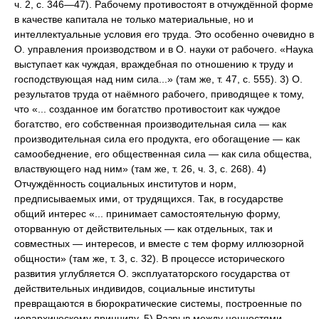
ч. 2, с. 346—47). Рабочему противостоят в отчуждённой форме
в качестве капитала не только материальные, но и
интеллектуальные условия его труда. Это особенно очевидно в
О. управления производством и в О. науки от рабочего. «Наука
выступает как чуждая, враждебная по отношению к труду и
господствующая над ним сила...» (там же, т. 47, с. 555). 3) О.
результатов труда от наёмного рабочего, приводящее к тому,
что «... созданное им богатство противостоит как чуждое
богатство, его собственная производительная сила — как
производительная сила его продукта, его обогащение — как
самообеднение, его общественная сила — как сила общества,
властвующего над ним» (там же, т. 26, ч. 3, с. 268). 4)
Отчуждённость социальных институтов и норм,
предписываемых ими, от трудящихся. Так, в государстве
общий интерес «... принимает самостоятельную форму,
оторванную от действительных — как отдельных, так и
совместных — интересов, и вместе с тем форму иллюзорной
общности» (там же, т. 3, с. 32). В процессе исторического
развития углубляется О. эксплуататорского государства от
действительных индивидов, социальные институты
превращаются в бюрократические системы, построенные по
иерархическому принципу. 5) Разрыв между ценностями,