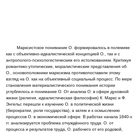
Марксистское понимание О. формировалось в полемике
как с объективно-идеалистической концепцией О., так и с
антрополого-психологистическим его истолкованием. Критикуя
романтико-утопические, моралистические представления об
О., основоположники марксизма противопоставили этому
взгляд на О. как на объективный социальный процесс. По мере
становления материалистического понимания истории
углублялось и понимание О. От анализа О. в сфере духовной
жизни (религия, идеалистическая философия) К. Маркс и Ф.
Энгельс перешли к изучению О. в политической жизни
(бюрократии, роли государства), а затем и к осмыслению
процессов О. в экономической сфере. В работах начала 1840-х
гг. анализируется проблема отчуждённого труда: О. от
процесса и результатов труда, О. рабочего от его родовой,