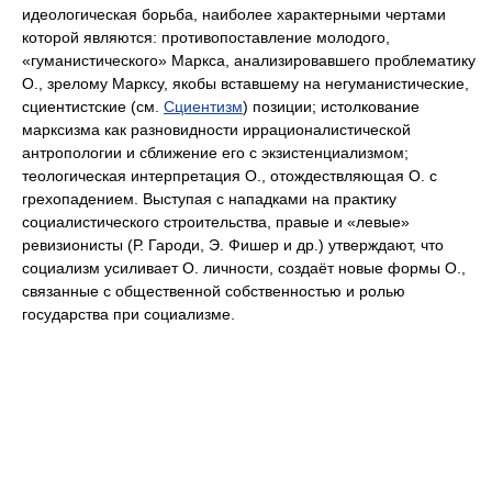
идеологическая борьба, наиболее характерными чертами
которой являются: противопоставление молодого,
«гуманистического» Маркса, анализировавшего проблематику
О., зрелому Марксу, якобы вставшему на негуманистические,
сциентистские (см.
Сциентизм
) позиции; истолкование
марксизма как разновидности иррационалистической
антропологии и сближение его с экзистенциализмом;
теологическая интерпретация О., отождествляющая О. с
грехопадением. Выступая с нападками на практику
социалистического строительства, правые и «левые»
ревизионисты (Р. Гароди, Э. Фишер и др.) утверждают, что
социализм усиливает О. личности, создаёт новые формы О.,
связанные с общественной собственностью и ролью
государства при социализме.