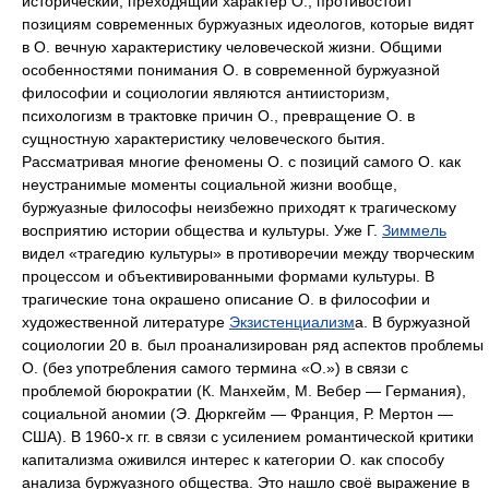
исторический, преходящий характер О., противостоит
позициям современных буржуазных идеологов, которые видят
в О. вечную характеристику человеческой жизни. Общими
особенностями понимания О. в современной буржуазной
философии и социологии являются антиисторизм,
психологизм в трактовке причин О., превращение О. в
сущностную характеристику человеческого бытия.
Рассматривая многие феномены О. с позиций самого О. как
неустранимые моменты социальной жизни вообще,
буржуазные философы неизбежно приходят к трагическому
восприятию истории общества и культуры. Уже Г.
Зиммель
видел «трагедию культуры» в противоречии между творческим
процессом и объективированными формами культуры. В
трагические тона окрашено описание О. в философии и
художественной литературе
Экзистенциализм
а. В буржуазной
социологии 20 в. был проанализирован ряд аспектов проблемы
О. (без употребления самого термина «О.») в связи с
проблемой бюрократии (К. Манхейм, М. Вебер — Германия),
социальной аномии (Э. Дюркгейм — Франция, Р. Мертон —
США). В 1960-х гг. в связи с усилением романтической критики
капитализма оживился интерес к категории О. как способу
анализа буржуазного общества. Это нашло своё выражение в