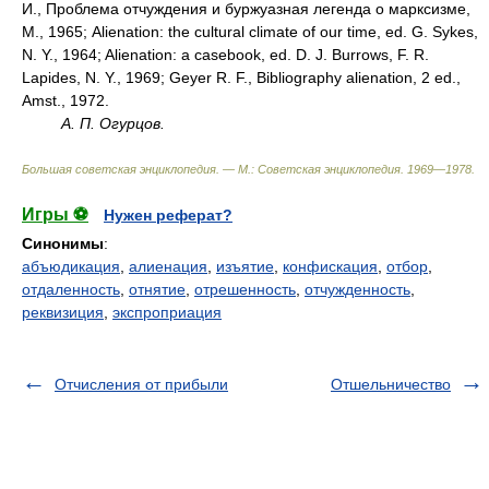
И., Проблема отчуждения и буржуазная легенда о марксизме,
М., 1965; Alienation: the cultural climate of our time, ed. G. Sykes,
N. Y., 1964; Alienation: a casebook, ed. D. J. Burrows, F. R.
Lapides, N. Y., 1969; Geyer R. F., Bibliography alienation, 2 ed.,
Amst., 1972.
А. П. Огурцов.
Большая советская энциклопедия. — М.: Советская энциклопедия
.
1969—1978
.
Игры ⚽
Нужен реферат?
Синонимы
:
абъюдикация
,
алиенация
,
изъятие
,
конфискация
,
отбор
,
отдаленность
,
отнятие
,
отрешенность
,
отчужденность
,
реквизиция
,
экспроприация
Отчисления от прибыли
Отшельничество