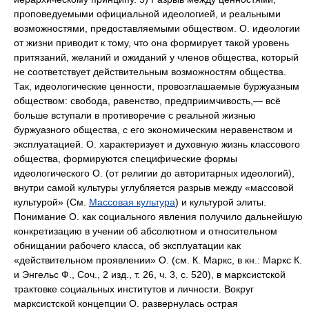
проповедуемыми официальной идеологией, и реальными
возможностями, предоставляемыми обществом. О. идеологии
от жизни приводит к тому, что она формирует такой уровень
притязаний, желаний и ожиданий у членов общества, который
не соответствует действительным возможностям общества.
Так, идеологические ценности, провозглашаемые буржуазным
обществом: свобода, равенство, предприимчивость,— всё
больше вступали в противоречие с реальной жизнью
буржуазного общества, с его экономическим неравенством и
эксплуатацией. О. характеризует и духовную жизнь классового
общества, формируются специфические формы
идеологического О. (от религии до авторитарных идеологий),
внутри самой культуры углубляется разрыв между «массовой
культурой» (См.
Массовая культура
) и культурой элиты.
Понимание О. как социального явления получило дальнейшую
конкретизацию в учении об абсолютном и относительном
обнищании рабочего класса, об эксплуатации как
«действительном проявлении» О. (см. К. Маркс, в кн.: Маркс К.
и Энгельс Ф., Соч., 2 изд., т. 26, ч. 3, с. 520), в марксистской
трактовке социальных институтов и личности. Вокруг
марксистской концепции О. развернулась острая