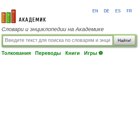
EN
DE
ES
FR
academic.ru
Словари и энциклопедии на Академике
Найти!
Толкования
Переводы
Книги
Игры ⚽