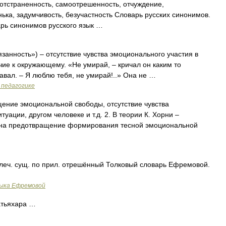
тстраненность, самоотрешенность, отчуждение,
ька, задумчивость, безучастность Словарь русских синонимов.
рь синонимов русского язык …
занность») – отсутствие чувства эмоционального участия в
ичие к окружающему. «Не умирай, – кричал он каким то
авал. – Я люблю тебя, не умирай!..» Она не …
 педагогике
ние эмоциональной свободы, отсутствие чувства
уации, другом человеке и т.д. 2. В теории К. Хорни –
 на предотвращение формирования тесной эмоциональной
леч. сущ. по прил. отрешённый Толковый словарь Ефремовой.
зыка Ефремовой
атьяхара …