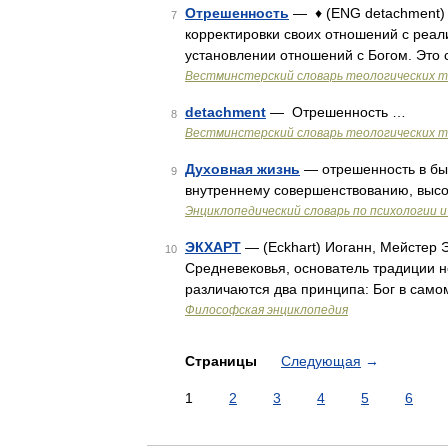
Отрешенность
— ♦ (ENG detachment)
7
корректировки своих отношений с реал
установлении отношений с Богом. Это
Вестминстерский словарь теологических 
detachment
— Отрешенность …
8
Вестминстерский словарь теологических 
Духовная жизнь
— отрешенность в быт
9
внутреннему совершенствованию, высо
Энциклопедический словарь по психологии и
ЭКХАРТ
— (Eckhart) Иоганн, Мейстер Э
10
Средневековья, основатель традиции не
различаются два принципа: Бог в само
Философская энциклопедия
Страницы
Следующая
→
1
2
3
4
5
6