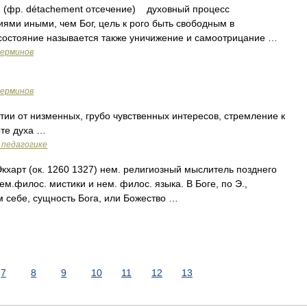
 (фр. détachement отсечение) духовный процесс
иями иными, чем Бог, цель к рого быть свободным в
 состояние называется также уничижение и самоотрицание …
терминов
терминов
ии от низменных, грубо чувственных интересов, стремление к
те духа …
 педагогике
кхарт (ок. 1260 1327) нем. религиозный мыслитель позднего
м.филос. мистики и нем. филос. языка. В Боге, по Э.,
м себе, сущность Бога, или Божество …
7
8
9
10
11
12
13