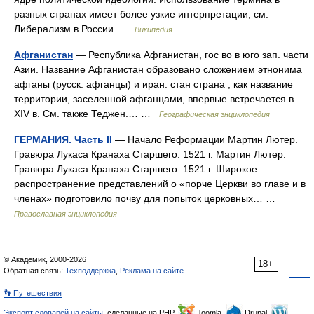
разных странах имеет более узкие интерпретации, см.
Либерализм в России …
Википедия
Афганистан
— Республика Афганистан, гос во в юго зап. части
Азии. Название Афганистан образовано сложением этнонима
афганы (русск. афганцы) и иран. стан страна ; как название
территории, заселенной афганцами, впервые встречается в
XIV в. См. также Теджен.… …
Географическая энциклопедия
ГЕРМАНИЯ. Часть II
— Начало Реформации Мартин Лютер.
Гравюра Лукаса Кранаха Старшего. 1521 г. Мартин Лютер.
Гравюра Лукаса Кранаха Старшего. 1521 г. Широкое
распространение представлений о «порче Церкви во главе и в
членах» подготовило почву для попыток церковных… …
Православная энциклопедия
© Академик, 2000-2026
18+
Обратная связь:
Техподдержка
,
Реклама на сайте
👣 Путешествия
Экспорт словарей на сайты
, сделанные на PHP,
Joomla,
Drupal,