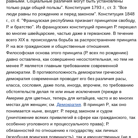
равными. Социальные различия могут быть установлены
только ради общей пользы". Конституция 1793 г., ст. 3: "Все
люди равны по рождению и перед законом". Конституция 1848
г., ст. 4: "Французская республика признает принципом свободу,
Р. и братство". Из французских конституций принцип Р. перешел
во многие швейцарские, частью даже в германские. В течение
всего XIX в. происходила борьба за распространение принципа
Р. на все гражданские и общественные отношения.
Философская основа этого принципа (Р. всех по рождению)
давно оставлена, как совершенно несостоятельная, но тем не
менее Р. является главным требованием современной
демократии. В противоположность демократии греческой
демократия современная проводит его без различия расы,
класса, сословия, даже пола, иногда, впрочем, по требованию
обстоятельств делая те или иные исключения (прежде в
Америке для цветных, теперь для китайцев, часто и во многих
местах для женщин; см.
Демократия
. В принцип
Р., как оно
понимается ныне, входят: Р. перед законом и судом
(уничтожение всяких привилегий в сфере как гражданского, так
особенно уголовного и процессуального права); Р.
обязанностей по отношению к государству, как личных
(всеобщая воинская повинность), так и имущественных (не в