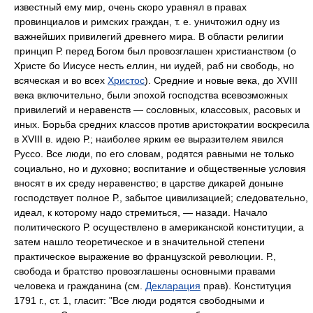
известный ему мир, очень скоро уравнял в правах
провинциалов и римских граждан, т. е. уничтожил одну из
важнейших привилегий древнего миpa. В области религии
принцип Р. перед Богом был провозглашен христианством (о
Христе бо Иисусе несть еллин, ни иудей, раб ни свободь, но
всяческая и во всех
Христос
). Средние и новые века, до XVIII
века включительно, были эпохой господства всевозможных
привилегий и неравенств — сословных, классовых, расовых и
иных. Борьба средних классов против аристократии воскресила
в XVIII в. идею Р.; наиболее ярким ее выразителем явился
Руссо. Все люди, по его словам, родятся равными не только
социально, но и духовно; воспитание и общественные условия
вносят в их среду неравенство; в царстве дикарей доныне
господствует полное Р., забытое цивилизацией; следовательно,
идеал, к которому надо стремиться, — назади. Начало
политического Р. осуществлено в американской конституции, а
затем нашло теоретическое и в значительной степени
практическое выражение во французской революции. Р.,
свобода и братство провозглашены основными правами
человека и гражданина (см.
Декларация
прав). Конституция
1791 г., ст. 1, гласит: "Все люди родятся свободными и