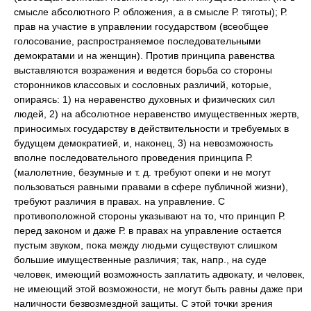
смысле абсолютного Р. обложения, а в смысле Р. тяготы); Р.
прав на участие в управлении государством (всеобщее
голосование, распространяемое последовательными
демократами и на женщин). Против принципа равенства
выставляются возражения и ведется борьба со стороны
сторонников классовых и сословных различий, которые,
опираясь: 1) на неравенство духовных и физических сил
людей, 2) на абсолютное неравенство имущественных жертв,
приносимых государству в действительности и требуемых в
будущем демократией, и, наконец, 3) на невозможность
вполне последовательного проведения принципа Р.
(малолетние, безумные и т. д. требуют опеки и не могут
пользоваться равными правами в сфере публичной жизни),
требуют различия в правах. на управление. С
противоположной стороны указывают на то, что принцип Р.
перед законом и даже Р. в правах на управление остается
пустым звуком, пока между людьми существуют слишком
большие имущественные различия; так, напр., на суде
человек, имеющий возможность заплатить адвокату, и человек,
не имеющий этой возможности, не могут быть равны даже при
наличности безвозмездной защиты. С этой точки зрения