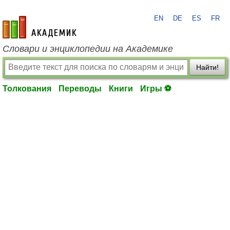
EN
DE
ES
FR
academic.ru
Словари и энциклопедии на Академике
Найти!
Толкования
Переводы
Книги
Игры ⚽