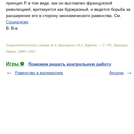
принцип Р. в том виде, как он выставлен французской
революцией, критикуется как буржуазный, и ведется борьба за
расширение его в сторону экономического равенства. См.
Социализм
.
В. В-в.
Энциклопедический словарь Ф.А. Брокгауза и И.А. Ефрона. — С.-Пб.: Брокгауз-
Ефрон
.
1890—1907
.
Игры ⚽
Поможем решить контрольную работу
Равенство в математике
Апсида