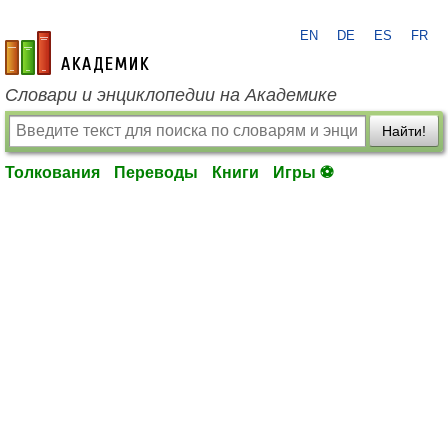
EN
DE
ES
FR
academic.ru
Словари и энциклопедии на Академике
Найти!
Толкования
Переводы
Книги
Игры ⚽