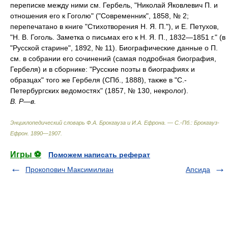
переписке между ними см. Гербель, "Николай Яковлевич П. и
отношения его к Гоголю" ("Современник", 1858, № 2;
перепечатано в книге "Стихотворения H. Я. П."), и Е. Петухов,
"H. В. Гоголь. Заметка о письмах его к H. Я. П., 1832—1851 г." (в
"Русской старине", 1892, № 11). Биографические данные о П.
см. в собрании его сочинений (самая подробная биография,
Гербеля) и в сборнике: "Русские поэты в биографиях и
образцах" того же Гербеля (СПб., 1888), также в "С.-
Петербургских ведомостях" (1857, № 130, некролог).
В. Р—в.
Энциклопедический словарь Ф.А. Брокгауза и И.А. Ефрона. — С.-Пб.: Брокгауз-
Ефрон
.
1890—1907
.
Игры ⚽
Поможем написать реферат
Прокопович Максимилиан
Апсида