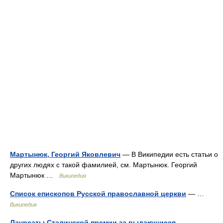
Мартынюк, Георгий Яковлевич
— В Википедии есть статьи о
других людях с такой фамилией, см. Мартынюк. Георгий
Мартынюк …
Википедия
Список епископов Русской православной церкви
— …
Википедия
Лауреаты Сталинской премии за выдающиеся