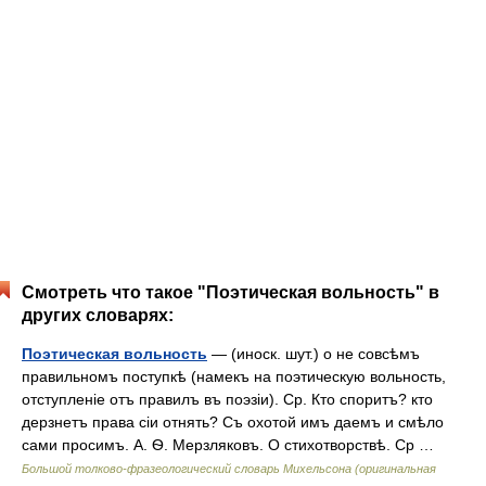
Смотреть что такое "Поэтическая вольность" в
других словарях:
Поэтическая вольность
— (иноск. шут.) о не совсѣмъ
правильномъ поступкѣ (намекъ на поэтическую вольность,
отступленіе отъ правилъ въ поэзіи). Ср. Кто споритъ? кто
дерзнетъ права сіи отнять? Съ охотой имъ даемъ и смѣло
сами просимъ. А. Ѳ. Мерзляковъ. О стихотворствѣ. Ср …
Большой толково-фразеологический словарь Михельсона (оригинальная