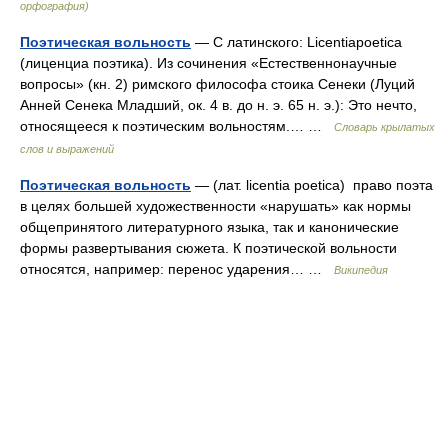
орфография)
Поэтическая вольность
— С латинского: Licentiapoetica
(лиценциа поэтика). Из сочинения «Естественнонаучные
вопросы» (кн. 2) римского философа стоика Сенеки (Луций
Анней Сенека Младший, ок. 4 в. до н. э. 65 н. э.): Это нечто,
относящееся к поэтическим вольностям.… …
Словарь крылатых
слов и выражений
Поэтическая вольность
— (лат. licentia poetica) право поэта
в целях большей художественности «нарушать» как нормы
общепринятого литературного языка, так и канонические
формы развертывания сюжета. К поэтической вольности
относятся, например: перенос ударения… …
Википедия