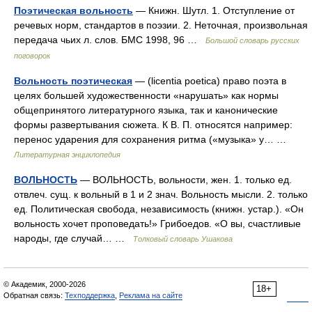
Поэтическая вольность
— Книжн. Шутл. 1. Отступление от
речевых норм, стандартов в поэзии. 2. Неточная, произвольная
передача чьих л. слов. БМС 1998, 96 …
Большой словарь русских
поговорок
Вольность поэтическая
— (licentia poetica) право поэта в
целях большей художественности «нарушать» как нормы
общепринятого литературного языка, так и канонические
формы развертывания сюжета. К В. П. относятся например:
перенос ударения для сохранения ритма («музыка» у… …
Литературная энциклопедия
ВОЛЬНОСТЬ
— ВОЛЬНОСТЬ, вольности, жен. 1. только ед.
отвлеч. сущ. к вольный в 1 и 2 знач. Вольность мысли. 2. только
ед. Политическая свобода, независимость (книжн. устар.). «Он
вольность хочет проповедать!» Грибоедов. «О вы, счастливые
народы, где случай… …
Толковый словарь Ушакова
© Академик, 2000-2026
18+
Обратная связь:
Техподдержка
,
Реклама на сайте