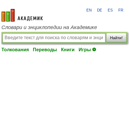
EN
DE
ES
FR
academic.ru
Словари и энциклопедии на Академике
Найти!
Толкования
Переводы
Книги
Игры ⚽