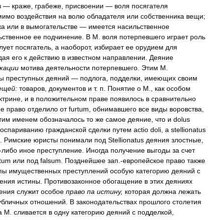
в
—
краже
,
грабеже
,
присвоении
—
воля
посягателя
мимо
воздействия
на
волю
обладателя
или
собственника
вещи
;
жа
или
в
вымогательстве
—
имеется
насильственное
ьственное
ее
подчинение
.
В
М
.
воля
потерпевшего
играет
роль
лует
посягатель
,
а
наоборот
,
избирает
ее
орудием
для
дая
его
к
действию
в
известном
направлении
.
Деяние
кации
мотива
деятельности
потерпевшего
.
Этим
М
.
пы
преступных
деяний
—
подлога
,
подделки
,
имеющих
своим
ещей:
товаров
,
документов
и
т
.
п
.
Понятие
о
М
.,
как
особом
ктрине
,
и
в
положительном
праве
появилось
в
сравнительно
ое
право
отделило
от
furtum
,
обнимавшего
все
виды
воровства
,
тим
именем
обозначалось
то
же
самое
деяние
,
что
и
dolus
оспариванию
гражданской
сделки
путем
actio
doli
,
a
stellionatus
.
Римские
юристы
понимали
под
Stellionatus
деяния
злостные
,
-
либо
иное
преступление
.
Иногда
получение
выгоды
за
счет
rtum
или
под
falsum
.
Позднейшее
зап
.-
европейское
право
также
пы
имущественных
преступлений
особую
категорию
деяний
с
ения
истины
.
Противозаконное
обогащение
в
этих
деяниях
ения
служит
особое
право
па
истину
,
которая
должна
лежать
убличных
отношений
.
В
законодательствах
прошлого
столетия
а
М
.
сливается
в
одну
категорию
деяний
с
подделкой
,