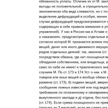
обязанность
уплаты
.
Отличие
их
от
М
.
зак
выгоды
не
положительной
,
а
отрицательно
экономически
оба
вида
сливаются
,
но
с
то
выделение
дефраудаций
в
особую
,
менее
случаи
дефраудаций
предусматриваются
содержащих
в
себе
правила
взимания
и
у
управлений
).
У
нас
в
России
как
в
Уставе
о
о
наказаниях
,
предусмотрены
отдельные
согласно
которой
М
.
признается
всякое
по
вещей
,
денег
или
иного
движимого
имущес
рядом
отдельных
деяний
;
так
,
законом
(
ст
.
посредством
обмана
,
где
нет
похищения
в
обладания
собственника
,
или
владельца
,
в
само
по
себе
не
имеет
и
практического
зн
случаям
М
.
По
ст
.
173
и
174
Уст
.
о
нак
.
к
М
товаров
или
иных
вещей
и
вообще
обман
размене
(
ст
.
173
);
б
)
подмен
вещей
,
ввере
сообщение
ложных
известий
или
под
видо
требование
по
оплаченному
и
своевремен
выкупленного
заклада
и
д
)
отдача
,
без
пол
(
ст
.
174
).
Если
сумма
похищенного
не
пре
(
тюрьма
до
3
месяцев
);
если
же
сумма
эта