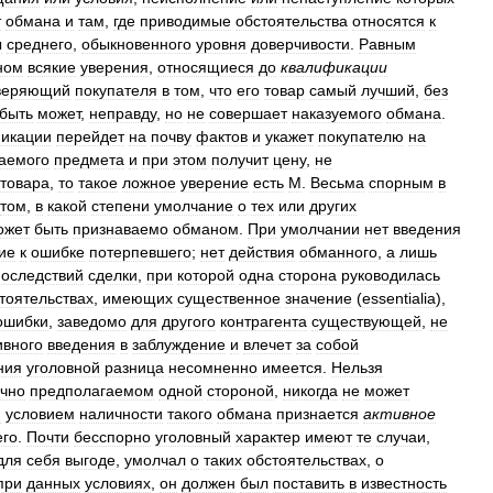
т
обмана
и
там
,
где
приводимые
обстоятельства
относятся
к
ы
среднего
,
обыкновенного
уровня
доверчивости
.
Равным
ном
всякие
уверения
,
относящиеся
до
квалификации
веряющий
покупателя
в
том
,
что
его
товар
самый
лучший
,
без
быть
может
,
неправду
,
но
не
совершает
наказуемого
обмана
.
икации
перейдет
на
почву
фактов
и
укажет
покупателю
на
аемого
предмета
и
при
этом
получит
цену
,
не
товара
,
то
такое
ложное
уверение
есть
М
.
Весьма
спорным
в
том
,
в
какой
степени
умолчание
о
тех
или
других
ожет
быть
признаваемо
обманом
.
При
умолчании
нет
введения
ие
к
ошибке
потерпевшего
;
нет
действия
обманного
,
а
лишь
последствий
сделки
,
при
которой
одна
сторона
руководилась
тоятельствах
,
имеющих
существенное
значение
(
essentialia
),
ошибки
,
заведомо
для
другого
контрагента
существующей
,
не
ивного
введения
в
заблуждение
и
влечет
за
собой
ния
уголовной
разница
несомненно
имеется
.
Нельзя
чно
предполагаемом
одной
стороной
,
никогда
не
может
м
условием
наличности
такого
обмана
признается
активное
его
.
Почти
бесспорно
уголовный
характер
имеют
те
случаи
,
для
себя
выгоде
,
умолчал
о
таких
обстоятельствах
,
о
при
данных
условиях
,
он
должен
был
поставить
в
известность