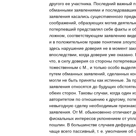
другого
ее
участника
.
Последний
важный
п
обманными
заявлениями
и
последовавши
заявления
касались
существенного
пред
соображений
,
образующих
мотив
деятельн
потерпевший
представлял
себе
факты
и
о
ложном
,
соответствующем
заявлению
вид
и
в
положительном
праве
понятием
злоуп
здесь
нарушение
доверия
не
в
момент
зак
впоследствии
,
когда
доверие
уже
оказано
.
что
,
в
силу
доверия
со
стороны
потерпевш
тожественным
с
М
.,
и
только
особо
выдел
путем
обманных
заявлений
,
сделанных
ко
могли
не
быть
приняты
как
истинные
.
За
п
заявления
относятся
до
будущих
обстояте
обеих
сторон
.
Таковы
случаи
,
когда
один
и
авторитетом
по
отношению
к
другому
,
пот
невыгодную
сделку
необходимым
признак
заявления
.
От
М
.
обыкновенно
отличают
д
фискальных
интересов
уклонением
от
упл
пошлин
.
В
большинстве
случаев
дефрауда
чаще
всего
пассивный
,
т
.
е
.
умолчание
об