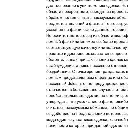
дает
основание
к
уничтожению
сделки
.
Не
области
невероятного
,
выходят
за
предел
образом
нельзя
считать
наказуемым
обма
предметов
,
явлений
и
фактов
.
Торговец
,
у
указания
на
фактические
данные
,
говорит
,
Но
если
тот
же
торговец
из
области
квалиф
ложный
факт
или
мнимое
свойство
продав
соответствующую
качеству
или
количеству
практике
и
доктрине
оказывается
вопрос
о
обстоятельствах
при
заключении
сделок
м
в
заблуждение
,
а
лишь
пассивное
отношен
бездействие
.
С
точки
зрения
гражданских
ложным
представлением
о
фактах
или
обс
пассивный
dolus
,
т
.
е
.
не
предупреждение
отличается
,
в
большинстве
случаев
,
от
акт
недействительность
сделки
;
но
с
точки
зре
утверждать
,
что
умолчание
о
факте
,
ошибо
считаться
наказуемым
обманом
;
но
общи
воздействие
на
представление
потерпевш
когда
один
из
участников
сделки
,
к
личной
наличности
которых
,
при
данной
сделке
и