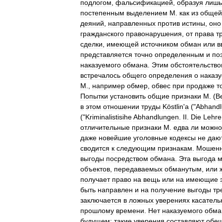
подлогом
,
фальсификацией
,
образуя
лишь
постепенным
выделением
М
.
как
из
общей
деяний
,
направленных
против
истины
,
оно
гражданского
правонарушения
,
от
права
т
сделки
,
имеющей
источником
обман
или
в
представляется
точно
определенным
и
по
наказуемого
обмана
.
Этим
обстоятельств
встречалось
общего
определения
о
наказ
М
.,
например
обмер
,
обвес
при
продаже
т
Попытки
установить
общие
признаки
M
. (
B
в
этом
отношении
труды
Köstlin
'
a
("
Abhand
("
Kriminalistisihe
Abhandlungen
.
II
.
Die
Lehre
отличительные
признаки
М
.
едва
ли
можно
даже
новейшие
уголовные
кодексы
не
даю
сводится
к
следующим
признакам
.
Мошенн
выгоды
посредством
обмана
.
Эта
выгода
м
объектов
,
передаваемых
обманутым
,
или
получает
право
на
вещь
или
на
имеющие
быть
направлен
и
на
получение
выгоды
тр
заключается
в
ложных
уверениях
касатель
прошлому
времени
.
Нет
наказуемого
обма
будущем
;
такие
уверения
составляют
обе