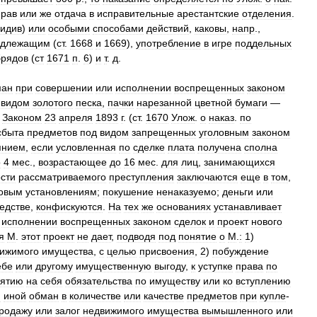
прав
или
же
отдача
в
исправительные
арестантские
отделения
.
идив
)
или
особыми
способами
действий
,
каковы
,
напр
.,
адлежащим
(
ст
.
1668
и
1669
),
употребление
в
игре
поддельных
брядов
(
ст
1671
п
.
6
)
и
т
.
д
.
ман
при
совершении
или
исполнении
воспрещенных
законом
видом
золотого
песка
,
пачки
нарезанной
цветной
бумаги
—
.
Законом
23
апреля
1893
г
. (
ст
.
1670
Улож
.
о
наказ
.
по
сбыта
предметов
под
видом
запрещенных
уголовным
законом
янием
,
если
условленная
по
сделке
плата
получена
сполна
о
4
мес
.,
возрастающее
до
16
мес
.
для
лиц
,
занимающихся
сти
рассматриваемого
преступления
заключаются
еще
в
том
,
овым
установлениям
;
покушение
ненаказуемо
;
деньги
или
едстве
,
конфискуются
.
На
тех
же
основаниях
устанавливает
исполнении
воспрещенных
законом
сделок
и
проект
нового
я
М
.
этот
проект
не
дает
,
подводя
под
понятие
о
М
.
:
1
)
ижимого
имущества
,
с
целью
присвоения
,
2
)
побуждение
ебе
или
другому
имущественную
выгоду
,
к
уступке
права
по
нятию
на
себя
обязательства
по
имуществу
или
ко
вступлению
и
иной
обман
в
количестве
или
качестве
предметов
при
купле
-
родажу
или
залог
недвижимого
имущества
вымышленного
или