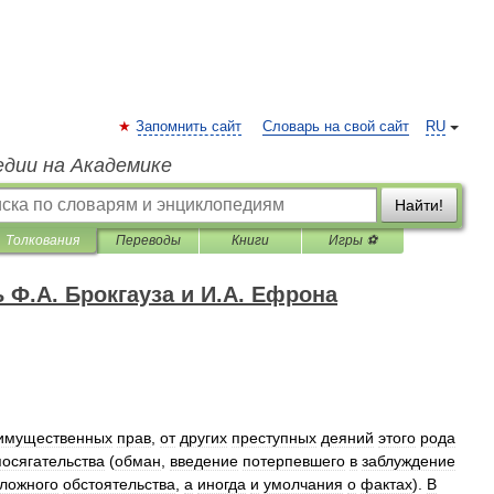
Запомнить сайт
Словарь на свой сайт
RU
едии на Академике
Найти!
Толкования
Переводы
Книги
Игры ⚽
Ф.А. Брокгауза и И.А. Ефрона
имущественных
прав
,
от
других
преступных
деяний
этого
рода
посягательства
(
обман
,
введение
потерпевшего
в
заблуждение
ложного
обстоятельства
,
а
иногда
и
умолчания
о
фактах
).
В