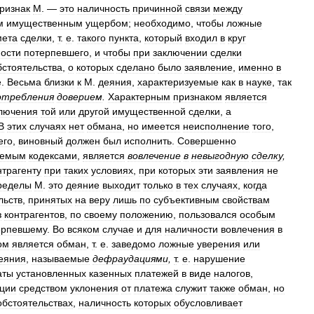
ризнак
М
. —
это
наличность
причинной
связи
между
м
имущественным
ущербом
;
необходимо
,
чтобы
ложные
мета
сделки
,
т
.
е
.
такого
пункта
,
который
входил
в
круг
ости
потерпевшего
,
и
чтобы
при
заключении
сделки
бстоятельства
,
о
которых
сделано
было
заявление
,
именно
в
е
.
Весьма
близки
к
М
.
деяния
,
характеризуемые
как
в
науке
,
так
отребления
доверием
.
Характерным
признаком
является
лючения
той
или
другой
имущественной
сделки
,
а
В
этих
случаях
нет
обмана
,
но
имеется
неисполнение
того
,
его
,
виновный
должен
был
исполнить
.
Совершенно
яемым
кодексами
,
является
вовлечение
в
невыгодную
сделку
,
нтрагенту
при
таких
условиях
,
при
которых
эти
заявления
не
ределы
М
.
это
деяние
выходит
только
в
тех
случаях
,
когда
льств
,
принятых
на
веру
лишь
по
субъективным
свойствам
з
контрагентов
,
по
своему
положению
,
пользовался
особым
ерпевшему
.
Во
всяком
случае
и
для
наличности
вовлечения
в
ом
является
обман
,
т
.
е
.
заведомо
ложные
уверения
или
еяния
,
называемые
дефраудациями
,
т
.
е
.
нарушение
аты
установленных
казенных
платежей
в
виде
налогов
,
ции
средством
уклонения
от
платежа
служит
также
обман
,
но
обстоятельствах
,
наличность
которых
обусловливает