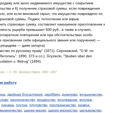
продажу
или
залог
недвижимого
имущества
с
сокрытием
льства
и
6
)
получение
страховой
суммы
,
если
повреждения
ыло
,
или
если
виновный
скрыл
,
что
имущество
повреждено
по
траховой
суммы
.
Поджог
,
потопление
или
взрыв
чить
страховую
сумму
,
составляет
наказуемое
приготовление
к
имость
ущерба
превышает
500
руб
.,
а
также
в
случаях
,
огократном
повторении
или
при
обстоятельствах
особо
е
присвоение
себе
официального
звания
или
поручения
) —
рецидива
—
даже
каторга
).
ество
по
русскому
праву
" (
1871
);
Сергеевский
, "
О
М
.
по
Летопись
",
1890
,
373
и
сл
.);
Gryziecki
, "
Studien
über
den
audation
u
.
Betrug
" (
1894
).
она
. —
С
.-
Пб
.
:
Брокгауз
-
Ефрон
.
1890
—
1907
.
ю работу
ера
,
двойная бухгалтерия
,
джоббинг
,
дурилово
,
жульничество
,
алово
,
мазурничество
,
мошенство
,
мухлевание
,
мухлеж
,
,
панама
,
плутни
,
плутовство
,
пролазничество
,
развод
,
мыжничество
,
шахер-махер
,
шахер-махерство
,
шельмовство
,