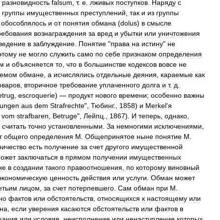
разновидность
falsum
,
т
.
е
.
лживых
поступков
.
Наряду
с
группы
имущественных
преступлений
,
так
и
из
группы
обособлялось
и
от
понятия
обмана
(
dolus
)
в
смысле
ребования
вознаграждения
за
вред
и
убытки
или
уничтожения
ведение
в
заблуждение
.
Понятие
"
права
на
истину
"
не
этому
не
могло
служить
само
по
себе
признаком
определения
ом
и
объясняется
то
,
что
в
большинстве
кодексов
вовсе
не
уемом
обмане
,
а
исчислялись
отдельные
деяния
,
караемые
как
оваров
,
вторичное
требование
уплаченного
долга
и
т
.
д
.
etrug
,
escroquerie
) —
продукт
нового
времени
;
особенно
важны
lungen
aus
dem
Strafrechte
",
Тюбинг
.,
1858
)
и
Merkel
'
я
vom
strafbaren
,
Betruge
",
Лейпц
.,
1867
).
И
теперь
,
однако
,
считать
точно
установленными
.
За
немногими
исключениями
,
т
общего
определения
М
.
Общепринятое
ныне
понятие
М
.
ичество
есть
получение
за
счет
другого
имущественной
ожет
заключаться
в
прямом
получении
имущественных
же
в
создании
такого
правоотношения
,
по
которому
виновный
экономическую
ценность
действия
или
услуги
.
Обман
может
етьим
лицом
,
за
счет
потерпевшего
.
Сам
обман
при
М
.
но
фактов
или
обстоятельств
,
относящихся
к
настоящему
или
на
,
если
уверения
касаются
обстоятельств
или
фактов
в
щания
или
условия
,
неисполнение
или
ненаступление
которых