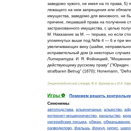
заведомо
чужого
,
не
имея
на
то
права
,
5
)
лежащего
на
нем
запрещения
или
обязате
имущества
,
заведомо
для
виновного
,
не
б
причине
,
лишавшей
права
на
получение
с
застрахованного
имущества
,
с
целью
полу
М
.
Наказание
за
М
. —
тюрьма
,
но
если
сто
упомянутых
выше
под
№№
4
—
6
и
при
мн
увеличивающих
вину
(
шайки
,
неправильно
исправительный
дом
(
в
некоторых
случаях
Литература
.
И
.
Я
.
Фойницкий
, "
Мошеннич
действующему
русскому
праву
" ("
Юридич
.
strafbaren
Betrug
" (
1870
);
Honemann
, "
Defr
Энциклопедический
словарь
Ф
.
А
.
Брокгауза
и
И
.
А
.
Ефр
Игры ⚽
Поможем решить контрольну
Синонимы
:
автоподстава
,
алырничанье
,
алырство
,
аф
интернет-мошенничество
,
канальство
,
кид
нигерийские письма
,
обман
,
обманывание
разводилово
,
фальшь
,
фрауд
,
хипес
,
шаро