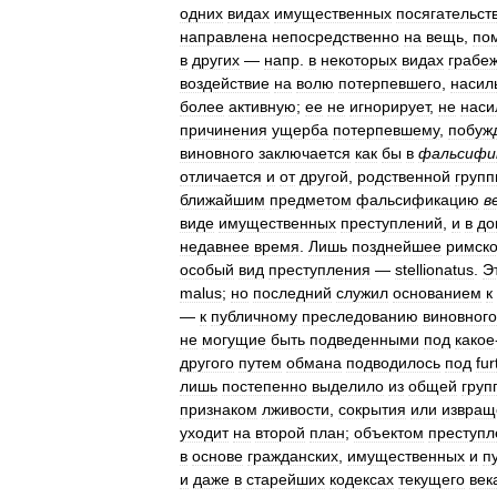
одних
видах
имущественных
посягательст
направлена
непосредственно
на
вещь
,
по
в
других
—
напр
.
в
некоторых
видах
грабе
воздействие
на
волю
потерпевшего
,
насил
более
активную
;
ее
не
игнорирует
,
не
наси
причинения
ущерба
потерпевшему
,
побуж
виновного
заключается
как
бы
в
фальсифи
отличается
и
от
другой
,
родственной
груп
ближайшим
предметом
фальсификацию
в
виде
имущественных
преступлений
,
и
в
до
недавнее
время
.
Лишь
позднейшее
римск
особый
вид
преступления
—
stellionatus
.
Э
malus
;
но
последний
служил
основанием
к
—
к
публичному
преследованию
виновного
не
могущие
быть
подведенными
под
какое
другого
путем
обмана
подводилось
под
fu
лишь
постепенно
выделило
из
общей
груп
признаком
лживости
,
сокрытия
или
извращ
уходит
на
второй
план
;
объектом
преступл
в
основе
гражданских
,
имущественных
и
п
и
даже
в
старейших
кодексах
текущего
век