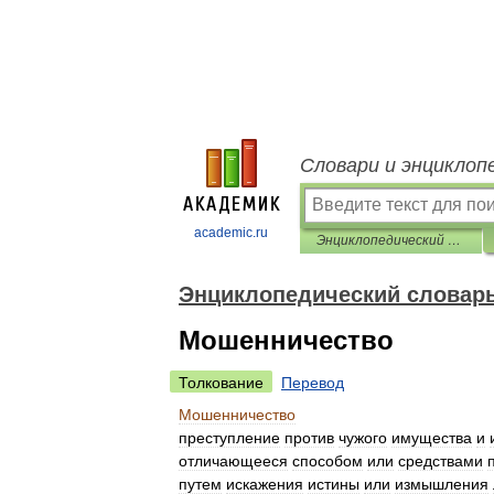
Словари и энциклоп
academic.ru
Энциклопедический словарь Ф.А. Брокгауза и И.А. Ефрона
Энциклопедический словарь 
Мошенничество
Толкование
Перевод
Мошенничество
преступление
против
чужого
имущества
и
отличающееся
способом
или
средствами
путем
искажения
истины
или
измышления