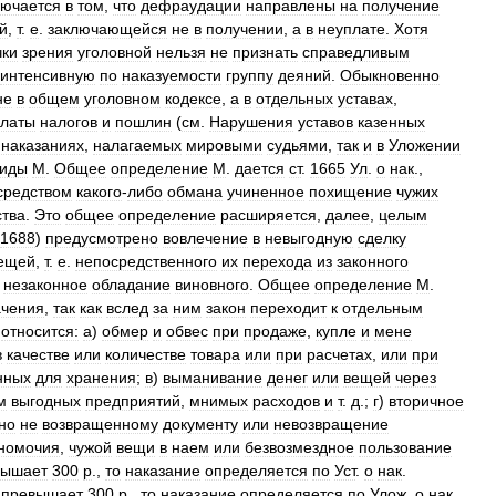
лючается
в
том
,
что
дефраудации
направлены
на
получение
й
,
т
.
е
.
заключающейся
не
в
получении
,
а
в
неуплате
.
Хотя
чки
зрения
уголовной
нельзя
не
признать
справедливым
интенсивную
по
наказуемости
группу
деяний
.
Обыкновенно
не
в
общем
уголовном
кодексе
,
а
в
отдельных
уставах
,
платы
налогов
и
пошлин
(
см
.
Нарушения
уставов
казенных
наказаниях
,
налагаемых
мировыми
судьями
,
так
и
в
Уложении
виды
М
.
Общее
определение
М
.
дается
ст
.
1665
Ул
.
о
нак
.,
средством
какого
-
либо
обмана
учиненное
похищение
чужих
тва
.
Это
общее
определение
расширяется
,
далее
,
целым
1688
)
предусмотрено
вовлечение
в
невыгодную
сделку
ещей
,
т
.
е
.
непосредственного
их
перехода
из
законного
незаконное
обладание
виновного
.
Общее
определение
М
.
ачения
,
так
как
вслед
за
ним
закон
переходит
к
отдельным
.
относится:
а
)
обмер
и
обвес
при
продаже
,
купле
и
мене
в
качестве
или
количестве
товара
или
при
расчетах
,
или
при
нных
для
хранения
;
в
)
выманивание
денег
или
вещей
через
м
выгодных
предприятий
,
мнимых
расходов
и
т
.
д
.;
г
)
вторичное
но
не
возвращенному
документу
или
невозвращение
номочия
,
чужой
вещи
в
наем
или
безвозмездное
пользование
вышает
300
р
.,
то
наказание
определяется
по
Уст
.
о
нак
.
превышает
300
р
.,
то
наказание
определяется
по
Улож
.
о
нак
.