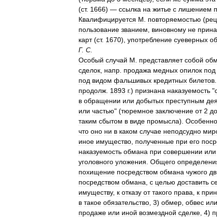
(
ст
.
1666
) —
ссылка
на
житье
с
лишением
Квалифицируется
М
.
повторяемостью
(
рец
пользование
званием
,
виновному
не
прин
карт
(
ст
.
1670
),
употребление
суеверных
о
Г
.
С
.
Особый
случай
М
.
представляет
собой
об
сделок
,
напр
.
продажа
медных
опилок
под
под
видом
фальшивых
кредитных
билетов
продолж
.
1893
г
.)
признана
наказуемость
"
в
обращении
или
добытых
преступным
де
или
частью
" (
тюремное
заключение
от
2
д
таким
сбытом
в
виде
промысла
).
Особенно
что
оно
ни
в
каком
случае
неподсудно
мир
иное
имущество
,
полученные
при
его
поср
наказуемость
обмана
при
совершении
или
уголовного
уложения
.
Общего
определени
похищение
посредством
обмана
чужого
дв
посредством
обмана
,
с
целью
доставить
с
имуществу
,
к
отказу
от
такого
права
,
к
при
в
такое
обязательство
,
3
)
обмер
,
обвес
ил
продаже
или
иной
возмездной
сделке
,
4
)
п