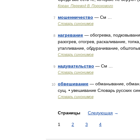
Коран. Перевод В. Порохового
мошенничество
— См …
7
Словарь синонимов
нагревание
— обогревка, подковывание
8
разогрев, отогрев, раскаливание, топка
утапливание, обдурачивание, обштопыв
Словарь синонимов
надувательство
— См …
9
Словарь синонимов
обвешивание
— обманывание, обман, 
10
сущ. • увешивание Словарь русских си
Словарь синонимов
Страницы
Следующая
→
1
2
3
4