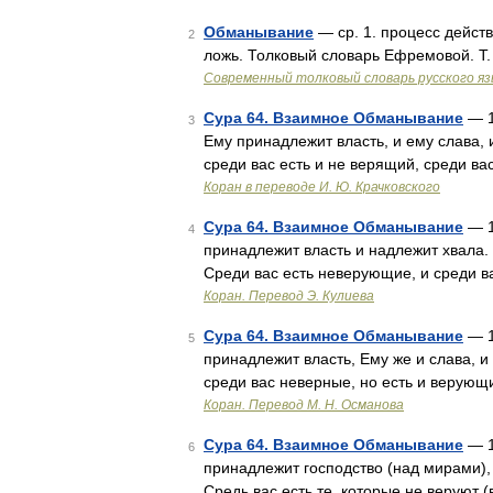
Обманывание
— ср. 1. процесс действ
2
ложь. Толковый словарь Ефремовой. Т
Современный толковый словарь русского я
Сура 64. Взаимное Обманывание
— 1.
3
Ему принадлежит власть, и ему слава, и
среди вас есть и не верящий, среди ва
Коран в переводе И. Ю. Крачковского
Сура 64. Взаимное Обманывание
— 1
4
принадлежит власть и надлежит хвала. 
Среди вас есть неверующие, и среди ва
Коран. Перевод Э. Кулиева
Сура 64. Взаимное Обманывание
— 1
5
принадлежит власть, Ему же и слава, и 
среди вас неверные, но есть и верующи
Коран. Перевод М. Н. Османова
Сура 64. Взаимное Обманывание
— 1
6
принадлежит господство (над мирами), Е
Средь вас есть те, которые не веруют 