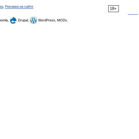
ка
,
Реклама на сайте
18+
omla,
Drupal,
WordPress, MODx.