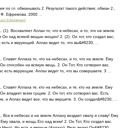
ия по гл. обманывать 2. Результат такого действия; обман 2.,
. Ф. Ефремова. 2000 …
зыка Ефремовой
 (1). Восхваляет Аллах то, что в небесах, и то, что на земле.
 Он над всякой вещью мощен! 2. (2). Он тот, кто создал вас;
с есть и верующий. Аллах видит то, что вы&#8230; …
. Славит Аллаха то, что на небесах, и то, что на земле. Ему
Он способен на всякую вещь. 2. Он Тот, Кто сотворил вас.
с есть верующие. Аллах видит то, что вы совершаете. 3 …
. Славят Аллаха те, кто на небесах, и те, кто на земле. Ему
Он владеет всем сущим. 2. Он тот, кто сотворил вас. Есть
е, и Аллах видит все, что вы вершите. 3. Он создал&#8230; …
. Все в небесах и на земле Аллаху воздает хвалу и славу! Ему
му хвала, и мощь Его над всем! 2. Он Тот, Кто создал вас.
(в Него), Но есть и верные (Аллаху); Ведь видит Он&#8230; …