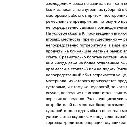
земледелием
вовсе
не
занимаются
,
хотя
в
были
выписаны
из
внутренних
губерний
в
мастерских
работают
,
притом
,
посторонни
ремесленные
предприятия
,
потому
что
пр
непосредственно
самими
производителям
На
условия
сбыта
К
.
произведений
влияют
вторых
,
местность
(
преимущественно
—
р
непосредственно
потребителям
,
в
виде
ис
продукты
на
ближайшие
местные
рынки
;
в
сбыта
.
Сравнительно
богатые
кустари
,
име
ним
иногда
даже
на
более
отдаленные
ры
арзамасские
столяры
)
или
на
лодках
(
тихв
непосредственный
сбыт
встречается
чаще
материала
,
из
которого
производятся
прод
кустарями
,
и
к
тому
же
недорогой
,
то
хотя
случае
,
последние
не
играют
столь
влияте
через
их
посредство
.
Роль
скупщиков
усил
потребителей
на
местных
базарах
заменя
кустарей
тяжело
ждать
сбыта
несколько
ме
устраивается
скупщиками
под
залог
выраб
торговца
кредитные
операции
,
скупщик
за