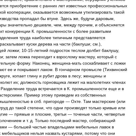
ется
приобретение
с
ранних
лет
известных
профессиональных
ной
кооперации
,
оказывается
возможным
утилизировать
такой
изводства
пропадал
бы
втуне
.
Здесь
же
,
будучи
даровым
,
ары
значительно
дешевле
,
чем
,
между
прочим
,
и
объясняется
кт
конкуренции
К
.
промышленности
с
более
развитыми
зделения
труда
наиболее
типичным
представляется
раскалывает
куски
дерева
на
части
(
баклуши
;
см
.),
щей
ложки
;
10
-
15
-
летний
подросток
теслом
долбит
баклушу
,
ки
;
затем
ложка
переходит
к
взрослому
мастеру
,
который
с
тельную
форму
.
Наконец
,
женщина
-
мать
соскабливает
с
ложки
ают
ее
и
покрывают
лаком
.
В
гончарном
промысле
(
Тихвинский
круге
,
копает
глину
и
рубит
дрова
в
лесу
;
женщины
и
колют
их
;
должность
горновщика
лежит
на
малолетних
членах
.
Разделение
труда
встречается
в
К
.
промышленности
еще
и
в
астерскими
.
Пример
этому
приведем
из
собственных
мышленностью
в
спб
.
пригороде
—
Охте
.
Там
мастерские
(
или
труд
до
такой
степени
,
что
одни
производят
только
кривые
или
угие
—
прямые
и
плоские
,
третьи
—
точеные
части
,
четвертые
олочением
и
т
.
д
.
Только
последний
мастер
,
собирающий
ами
—
большей
частью
владельцами
мебельных
лавок
в
х
мебельщиков
нельзя
назвать
кустарями
,
потому
что
они