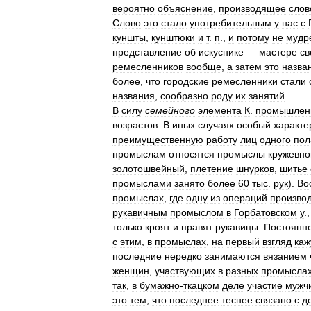
вероятно
объяснение
,
производящее
слов
Слово
это
стало
употребительным
у
нас
с
куншты
,
кунштюки
и
т
.
п
.,
и
потому
не
мудр
представление
об
искуснике
—
мастере
св
ремесленников
вообще
,
а
затем
это
назва
более
,
что
городские
ремесленники
стали
названия
,
сообразно
роду
их
занятий
.
В
силу
семейного
элемента
К
.
промышлен
возрастов
.
В
иных
случаях
особый
характе
преимущественную
работу
лиц
одного
пол
промыслам
относятся
промыслы
кружевно
золотошвейный
,
плетение
шнурков
,
шитье
промыслами
занято
более
60
тыс
.
рук
).
Во
промыслах
,
где
одну
из
операций
произво
рукавичным
промыслом
в
Горбатовском
у
.
только
кроят
и
правят
рукавицы
.
Постоянн
с
этим
,
в
промыслах
,
на
первый
взгляд
каж
последние
нередко
занимаются
вязанием
женщин
,
участвующих
в
разных
промысла
так
,
в
бумажно
-
ткацком
деле
участие
мужч
это
тем
,
что
последнее
теснее
связано
с
д