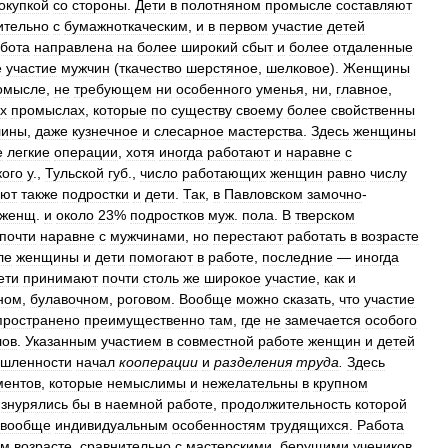
окупкой
со
стороны
.
Дети
в
полотняном
промысле
составляют
ительно
с
бумажноткаческим
,
и
в
первом
участие
детей
бота
направлена
на
более
широкий
сбыт
и
более
отдаленные
е
участие
мужчин
(
ткачество
шерстяное
,
шелковое
).
Женщины
омысле
,
не
требующем
ни
особенного
уменья
,
ни
,
главное
,
х
промыслах
,
которые
по
существу
своему
более
свойственны
лины
,
даже
кузнечное
и
слесарное
мастерства
.
Здесь
женщины
е
легкие
операции
,
хотя
иногда
работают
и
наравне
с
кого
у
.,
Тульской
губ
.,
число
работающих
женщин
равно
числу
ают
также
подростки
и
дети
.
Так
,
в
Павловском
замочно
-
женщ
.
и
около
23
%
подростков
муж
.
пола
.
В
тверском
почти
наравне
с
мужчинами
,
но
перестают
работать
в
возрасте
ле
женщины
и
дети
помогают
в
работе
,
последние
—
иногда
ети
принимают
почти
столь
же
широкое
участие
,
как
и
ном
,
булавочном
,
роговом
.
Вообще
можно
сказать
,
что
участие
пространено
преимущественно
там
,
где
не
замечается
особого
лов
.
Указанным
участием
в
совместной
работе
женщин
и
детей
шленности
начал
кооперации
и
разделения
труда
.
Здесь
ментов
,
которые
немыслимы
и
нежелательны
в
крупном
изнурялись
бы
в
наемной
работе
,
продолжительность
которой
вообще
индивидуальным
особенностям
трудящихся
.
Работа
ем
возрасте
,
сравнительно
с
мастерскими
,
берущими
учеников