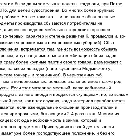
сем
им
были
даны
земельные
наделы
,
когда
они
,
при
Петре
,
СПб
.
для
целей
судостроения
.
Во
многих
более
крупных
е
рабочие
.
Но
все
-
таки
это
—
и
не
вполне
обыкновенные
едметы
производства
сбываются
потребителям
не
и
,
а
через
посредство
мебельных
городских
торговцев
.
,
во
-
первых
,
характер
и
степень
развития
К
.
промыслов
и
,
во
-
азличие
черноземных
и
нечерноземных
губерний
).
Сбыт
ключения
,
встречается
там
,
где
есть
возможность
сбывать
прочем
,
и
тут
чаще
имеет
место
комбинация
обоих
видов
я
сразу
более
крупные
партии
своего
товара
,
разъезжают
с
нки
,
на
своих
лошадях
(
напр
.
суконщики
Медынского
у
.,
инские
гончары
и
горшечники
).
В
черноземных
губ
.
,
чем
в
нечерноземных
.
Большое
значение
имеет
также
род
укты
.
Если
этот
материал
местный
,
легко
добываемый
продукты
из
него
иногда
и
продаются
скупщикам
,
но
,
во
всяком
льной
роли
,
как
в
тех
случаях
,
когда
материал
приобретается
ивается
,
если
еженедельные
сношения
производителей
и
ются
ярмарочными
,
бывающими
2
-
4
раза
в
год
.
Многим
из
сяцев
;
отсюда
необходимость
в
займе
,
который
и
отанных
предметов
.
Присоединив
к
своей
деятельности
нимает
уже
более
господствующее
положение
,
и
без
его