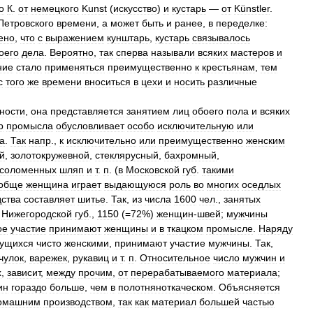
о
К
.
от
немецкого
Kunst
(
искусство
)
и
кустарь
—
от
Künstler
.
Петровского
времени
,
а
может
быть
и
ранее
,
в
переделке:
ено
,
что
с
выражением
кунштарь
,
кустарь
связывалось
оего
дела
.
Вероятно
,
так
сперва
называли
всяких
мастеров
и
ние
стало
применяться
преимущественно
к
крестьянам
,
тем
с
того
же
времени
вноситься
в
цехи
и
носить
различные
ности
,
она
представляется
занятием
лиц
обоего
пола
и
всяких
р
промысла
обусловливает
особо
исключительную
или
а
.
Так
напр
.,
к
исключительно
или
преимущественно
женским
й
,
золотокружевной
,
стеклярусный
,
бахромный
,
соломенных
шляп
и
т
.
п
. (
в
Московской
губ
.
такими
обще
женщина
играет
выдающуюся
роль
во
многих
оседлых
дства
составляет
шитье
.
Так
,
из
числа
1600
чел
.,
занятых
,
Нижегородской
губ
.,
1150
(=
72
%)
женщин
-
швей
;
мужчины
ое
участие
принимают
женщины
и
в
ткацком
промысле
.
Наряду
ущихся
чисто
женскими
,
принимают
участие
мужчины
.
Так
,
чулок
,
варежек
,
рукавиц
и
т
.
п
.
Относительное
число
мужчин
и
х
,
зависит
,
между
прочим
,
от
перерабатываемого
материала
;
ин
гораздо
больше
,
чем
в
полотняноткаческом
.
Объясняется
омашним
производством
,
так
как
материал
большей
частью