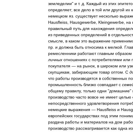
земледелии
"
и
т
.
д
.
Каждый
из
этих
эпитето
определяет
;
все
дело
в
той
или
другой
их
немецком
яз
.
существует
несколько
выраж
Hausfleiss
,
Hausgewerbe
,
Kleingewerbe
,
на
правильный
путь
для
нахождения
определ
из
приведенных
определений
в
отдельнос
смысле
,
в
каком
это
выражение
применим
пр
.
и
должна
быть
относима
к
мелкой
.
Гла
ремесленники
работают
главным
образом
личных
отношениях
с
потребителями
или
покупателя
—
на
рынок
,
в
широком
или
уз
скупщикам
,
забирающим
товар
оптом
.
С
д
что
работы
производятся
в
собственных
п
промышленность
близко
совпадает
с
семе
общему
правилу
,
только
одни
"
домашние
"
производство
часто
вовсе
не
имеет
целью
непосредственного
удовлетворения
потре
немецкие
выражения
—
Hausfleiss
и
Hausg
европейских
государствах
под
этим
поним
раздача
работы
и
материалов
на
дом
раб
производство
рассматривается
как
одна
из