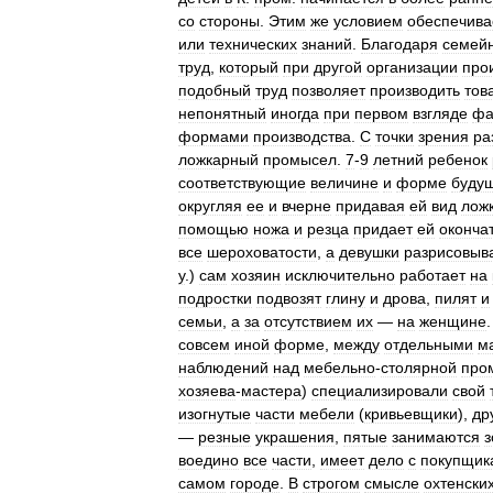
со
стороны
.
Этим
же
условием
обеспечива
или
технических
знаний
.
Благодаря
семей
труд
,
который
при
другой
организации
про
подобный
труд
позволяет
производить
тов
непонятный
иногда
при
первом
взгляде
фа
формами
производства
.
С
точки
зрения
ра
ложкарный
промысел
.
7
-
9
летний
ребенок
соответствующие
величине
и
форме
буду
округляя
ее
и
вчерне
придавая
ей
вид
лож
помощью
ножа
и
резца
придает
ей
оконча
все
шероховатости
,
а
девушки
разрисовыв
у
.)
сам
хозяин
исключительно
работает
на
подростки
подвозят
глину
и
дрова
,
пилят
и
семьи
,
а
за
отсутствием
их
—
на
женщине
совсем
иной
форме
,
между
отдельными
м
наблюдений
над
мебельно
-
столярной
про
хозяева
-
мастера
)
специализировали
свой
изогнутые
части
мебели
(
кривьевщики
),
др
—
резные
украшения
,
пятые
занимаются
з
воедино
все
части
,
имеет
дело
с
покупщик
самом
городе
.
В
строгом
смысле
охтенски