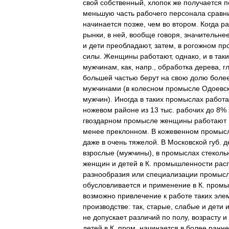
свой
собственный
,
хлопок
же
получается
п
меньшую
часть
рабочего
персонала
сравн
начинается
позже
,
чем
во
втором
.
Когда
ра
рынки
,
в
ней
,
вообще
говоря
,
значительне
и
дети
преобладают
,
затем
,
в
рогожном
пр
силы
.
Женщины
работают
,
однако
,
и
в
таки
мужчинам
,
как
,
напр
.,
обработка
дерева
,
г
большей
частью
берут
на
свою
долю
боле
мужчинами
(
в
колесном
промысле
Одоевс
мужчин
).
Иногда
в
таких
промыслах
работ
ножевом
районе
из
13
тыс
.
рабочих
до
8
%
гвоздарном
промысле
женщины
работают
менее
преклонном
.
В
кожевенном
промыс
даже
в
очень
тяжелой
.
В
Московской
губ
.
д
взрослые
(
мужчины
),
в
промыслах
стеколь
женщин
и
детей
в
К
.
промышленности
рас
разнообразия
или
специализации
промыс
обусловливается
и
применение
в
К
.
промы
возможно
привлечение
к
работе
таких
эле
производстве:
так
,
старые
,
слабые
и
дети
не
допускает
различий
по
полу
,
возрасту
и
детей
в
К
.
пром
.
начинается
в
более
ранн