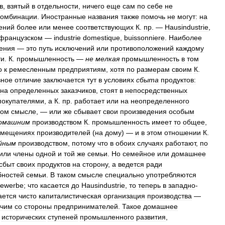
в
,
взятый
в
отдельности
,
ничего
еще
сам
по
себе
не
комбинации
.
Иностранные
названия
также
помочь
не
могут:
на
ений
более
или
менее
соответствующих
К
.
пр
. —
Hausindustrie
,
французском
—
industrie
domestique
,
buissonniere
.
Наиболее
ения
—
это
путь
исключений
или
противоположений
каждому
ти
.
К
.
промышленность
—
не
мелкая
промышленность
в
том
о
к
ремесленным
предприятиям
,
хотя
по
размерам
своим
К
.
вное
отличие
заключается
тут
в
условиях
сбыта
продуктов:
на
определенных
заказчиков
,
стоят
в
непосредственных
покупателями
,
а
К
.
пр
.
работает
или
на
неопределенного
ком
смысле
, —
или
же
сбывает
свои
произведения
особым
омашним
производством
К
.
промышленность
имеет
то
общее
,
омещениях
производителей
(
на
дому
) —
и
в
этом
отношении
К
.
йным
производством
,
потому
что
в
обоих
случаях
работают
,
по
или
члены
одной
и
той
же
семьи
.
Но
семейное
или
домашнее
сбыт
своих
продуктов
на
сторону
,
а
ведется
ради
бностей
семьи
.
В
таком
смысле
специально
употребляются
ewerbe
;
что
касается
до
Hausindustrie
,
то
теперь
в
западно
-
ается
чисто
капиталистическая
организация
производства
—
очим
со
стороны
предпринимателей
.
Такое
домашнее
исторических
ступеней
промышленного
развития
,