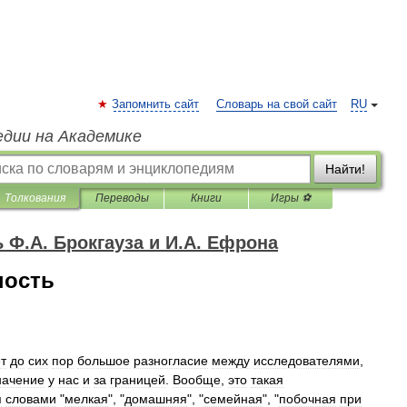
Запомнить сайт
Словарь на свой сайт
RU
едии на Академике
Найти!
Толкования
Переводы
Книги
Игры ⚽
Ф.А. Брокгауза и И.А. Ефрона
ность
т
до
сих
пор
большое
разногласие
между
исследователями
,
начение
у
нас
и
за
границей
.
Вообще
,
это
такая
я
словами
"
мелкая
", "
домашняя
", "
семейная
", "
побочная
при