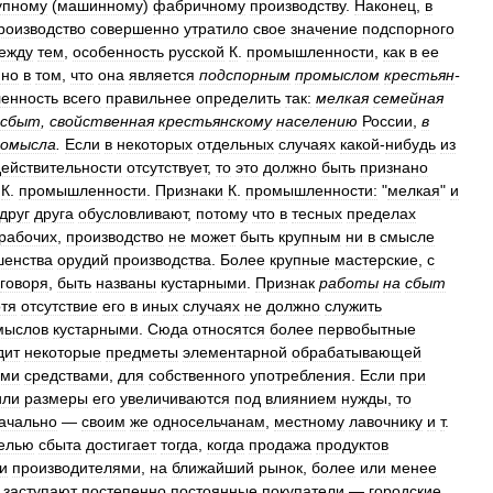
упному
(
машинному
)
фабричному
производству
.
Наконец
,
в
роизводство
совершенно
утратило
свое
значение
подспорного
ежду
тем
,
особенность
русской
К
.
промышленности
,
как
в
ее
нно
в
том
,
что
она
является
подспорным
промыслом
крестьян
-
енность
всего
правильнее
определить
так:
мелкая
семейная
сбыт
,
свойственная
крестьянскому
населению
России
,
в
ромысла
.
Если
в
некоторых
отдельных
случаях
какой
-
нибудь
из
действительности
отсутствует
,
то
это
должно
быть
признано
К
.
промышленности
.
Признаки
К
.
промышленности:
"
мелкая
"
и
друг
друга
обусловливают
,
потому
что
в
тесных
пределах
рабочих
,
производство
не
может
быть
крупным
ни
в
смысле
шенства
орудий
производства
.
Более
крупные
мастерские
,
с
говоря
,
быть
названы
кустарными
.
Признак
работы
на
сбыт
отя
отсутствие
его
в
иных
случаях
не
должно
служить
мыслов
кустарными
.
Сюда
относятся
более
первобытные
дит
некоторые
предметы
элементарной
обрабатывающей
ими
средствами
,
для
собственного
употребления
.
Если
при
или
размеры
его
увеличиваются
под
влиянием
нужды
,
то
ачально
—
своим
же
односельчанам
,
местному
лавочнику
и
т
.
елью
сбыта
достигает
тогда
,
когда
продажа
продуктов
и
производителями
,
на
ближайший
рынок
,
более
или
менее
заступают
постепенно
постоянные
покупатели
—
городские