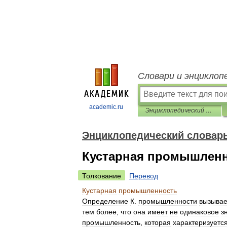
Словари и энциклоп
academic.ru
Энциклопедический словарь Ф.А. Брокгауза и И.А. Ефрона
Энциклопедический словарь 
Кустарная промышлен
Толкование
Перевод
Кустарная
промышленность
Определение
К
.
промышленности
вызывае
тем
более
,
что
она
имеет
не
одинаковое
з
промышленность
,
которая
характеризуетс