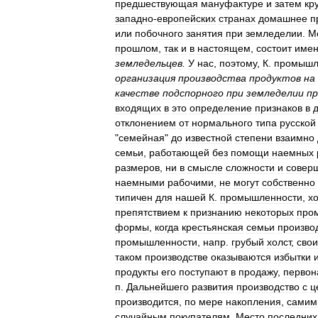
предшествующая
мануфактуре
и
затем
кр
западно
-
европейских
странах
домашнее
п
или
побочного
занятия
при
земледелии
.
М
прошлом
,
так
и
в
настоящем
,
состоит
име
земледельцев
.
У
нас
,
поэтому
,
К
.
промышл
организация
производства
продуктов
на
качестве
подспорного
при
земледелии
п
входящих
в
это
определение
признаков
в
отклонением
от
нормального
типа
русской
"
семейная
"
до
известной
степени
взаимно
семьи
,
работающей
без
помощи
наемных
размеров
,
ни
в
смысле
сложности
и
совер
наемными
рабочими
,
не
могут
собственно
типичен
для
нашей
К
.
промышленности
,
х
препятствием
к
признанию
некоторых
про
формы
,
когда
крестьянская
семьи
произво
промышленности
,
напр
.
грубый
холст
,
сво
таком
производстве
оказываются
избытки
продукты
его
поступают
в
продажу
,
первон
п
.
Дальнейшего
развития
производство
с
ц
производится
,
по
мере
накопления
,
самим
случайным
покупателям
.
Место
последних