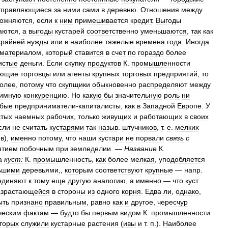
тправляющиеся
за
ними
сами
в
деревню
.
Отношения
между
ожняются
,
если
к
ним
примешивается
кредит
.
Выгоды
аются
,
а
выгоды
кустарей
соответственно
уменьшаются
,
так
как
крайней
нужды
или
в
наиболее
тяжелые
времена
года
.
Иногда
материалом
,
который
ставится
в
счет
по
гораздо
более
истые
деньги
.
Если
скупку
продуктов
К
.
промышленности
ующие
торговцы
или
агенты
крупных
торговых
предприятий
,
то
олее
,
потому
что
скупщики
обыкновенно
распределяют
между
аимную
конкуренцию
.
Но
какую
бы
значительную
роль
ни
обые
предприниматели
-
капиталисты
,
как
в
Западной
Европе
.
У
стых
наемных
рабочих
,
только
живущих
и
работающих
в
своих
сли
не
считать
кустарями
так
назыв
.
штучников
,
т
.
е
.
мелких
ов
),
именно
потому
,
что
наши
кустари
не
порвали
связь
с
ятием
побочным
при
земледелии
. —
Название
К
.
а
куст:
К
.
промышленность
,
как
более
мелкая
,
уподобляется
ьшими
деревьями
,,
которым
соответствуют
крупные
—
напр
.
единяют
к
тому
еще
другую
аналогию
,
а
именно
—
что
куст
азрастающейся
в
стороны
из
одного
корня
.
Едва
ли
,
однако
,
ыть
признано
правильным
,
равно
как
и
другое
,
чересчур
ческим
фактам
—
будто
бы
первым
видом
К
.
промышленности
торых
служили
кустарные
растения
(
ивы
и
т
.
п
.).
Наиболее