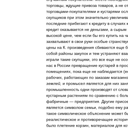
торговцы
,
ждущие
привоза
товаров
,
а
не
о
торговцами
-
покупателями
и
кустарями
осл
скупщиков
при
этом
значительно
увеличив
последние
прибегают
к
кредиту
в
случаях
кредит
оказывается
не
деньгами
,
а
сырым
высокой
цене
,
чем
если
бы
его
купить
на
ч
захватывают
в
свои
руки
особые
странств
цены
на
К
.
произведения
сбиваются
еще
б
собой
районы
закупок
и
тем
устраняют
вз
играли
такие
скупщики
,
это
все
еще
не
ос
нас
в
России
превращение
кустарей
в
про
помещениях
,
пока
еще
не
наблюдается
(
е
рабочих
,
работающих
по
заказам
магазин
землей
,
и
промысел
является
для
них
зан
промышленность
одни
производят
от
слов
кустарным
растениям
по
сравнению
с
бол
фабричные
—
предприятия
.
Другие
присо
является
символом
семьи
,
подобно
ему
р
такое
символическое
объяснение
может
б
реалистическое
и
противоречащее
истори
было
плетение
корзин
,
материалом
для
ко