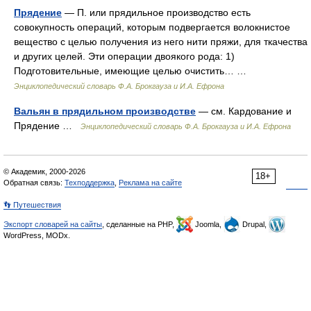
Прядение
— П. или прядильное производство есть
совокупность операций, которым подвергается волокнистое
вещество с целью получения из него нити пряжи, для ткачества
и других целей. Эти операции двоякого рода: 1)
Подготовительные, имеющие целью очистить… …
Энциклопедический словарь Ф.А. Брокгауза и И.А. Ефрона
Вальян в прядильном производстве
— см. Кардование и
Прядение …
Энциклопедический словарь Ф.А. Брокгауза и И.А. Ефрона
© Академик, 2000-2026
18+
Обратная связь:
Техподдержка
,
Реклама на сайте
👣 Путешествия
Экспорт словарей на сайты
, сделанные на PHP,
Joomla,
Drupal,
WordPress, MODx.