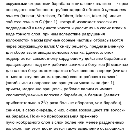
окружными скоростями барабана и питающих валиков — через
посредство снабженного грубою кардной обтяжкой
приемного
валика
(briseur; Vorreisser, Zufübrer, licker-in, taker-in), иначе
заднего вальяна
С (фиг. 1), который извлекает волоски из
подведенной к нему части холста и уносит их на своих иглах в
виде тонкого слоя, при чем вследствие разрушения
волокнистой массы крупные сорные частицы отбрасываются
через окружающую валик С снизу решетку, предназначенную
для сбора вылетающих волосков хлопка. Далее, хлопок
подвергается совместному кардующему действию барабана и
вращающихся над ним рабочих валиков и бегунков [В машинах
для хлопка бегунок помещается обыкновенно впереди (считая
от места вступления материала) своего рабочего валика.]
(загибы игл и направление вращения указаны на фиг. 1),
причем, медленно вращаясь, рабочие валики снимают
хлопчатобумажные волоски с барабана, а бегунки (делают
1
приблизительно в 2
/
раза больше оборотов, чем барабан),
2
снимая, в свою очередь, с них, снова возвращают эти волоски
на барабан. Помимо преобразования прежнего
пучочкообразного слоя в слой более или менее разделенных
волокон, при этом достигается также выделение остающихся