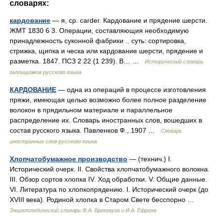
словарях:
кардование
— я, ср. carder. Кардование и прядение шерсти.
ЖМТ 1830 6 3. Операции, составляющия необходимую
принадлежность суконной фабрики .. суть: сортировка,
стрижка, щипка и ческа или кардование шерсти, прядение и
разметка. 1847. ПСЗ 2 22 (1 239). В… …
Исторический словарь
галлицизмов русского языка
КАРДОВАНИЕ
— одна из операций в процессе изготовления
пряжи, имеющая целью возможно более полное разделение
волокон в прядильном материале и параллельное
распределение их. Словарь иностранных слов, вошедших в
состав русского языка. Павленков Ф., 1907 …
Словарь
иностранных слов русского языка
Хлопчатобумажное производство
— (технич.) I.
Исторический очерк. II. Свойства хлопчатобумажного волокна.
III. Обзор сортов хлопка IV. Ход обработки. V. Общие данные.
VI. Литература по хлопкопрядению. I. Исторический очерк (до
XVIII века). Родиной хлопка в Старом Свете бесспорно …
Энциклопедический словарь Ф.А. Брокгауза и И.А. Ефрона