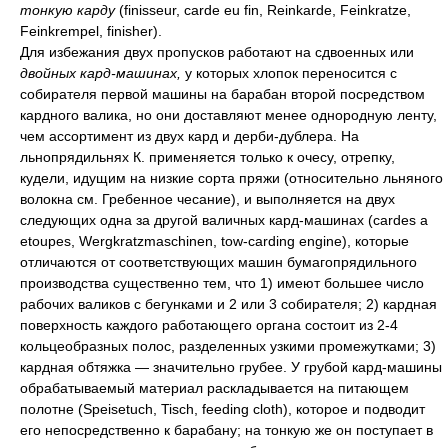
тонкую карду
(finisseur, carde eu fin, Reinkarde, Feinkratze,
Feinkrempel, finisher).
Для избежания двух пропусков работают на сдвоенных или
двойных кард-машинах,
у которых хлопок переносится с
собирателя первой машины на барабан второй посредством
кардного валика, но они доставляют менее однородную ленту,
чем ассортимент из двух кард и дерби-дублера. На
льнопрядильнях К. применяется только к очесу, отрепку,
кудели, идущим на низкие сорта пряжи (относительно льняного
волокна см. Гребенное чесание), и выполняется на двух
следующих одна за другой валичных кард-машинах (cardes a
etoupes, Wergkratzmaschinen, tow-carding engine), которые
отличаются от соответствующих машин бумагопрядильного
производства существенно тем, что 1) имеют большее число
рабочих валиков с бегунками и 2 или 3 собирателя; 2) кардная
поверхность каждого работающего органа состоит из 2-4
кольцеобразных полос, разделенных узкими промежутками; 3)
кардная обтяжка — значительно грубее. У грубой кард-машины
обрабатываемый материал раскладывается на питающем
полотне (Speisetuch, Tisch, feeding cloth), которое и подводит
его непосредственно к барабану; на тонкую же он поступает в