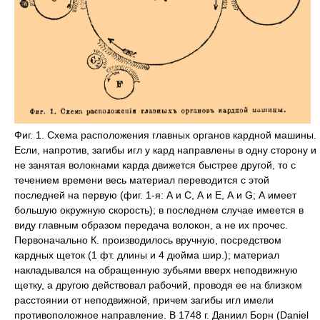
Фиг. 1. Схема расположения главных органов кардной машины.
Если, напротив, загибы игл у кард направлены в одну сторону и
не занятая волокнами карда движется быстрее другой, то с
течением времени весь материал переводится с этой
последней на первую (фиг. 1-я: А и С, А и E, А и G; А имеет
большую окружную скорость); в последнем случае имеется в
виду главным образом передача волокон, а не их прочес.
Первоначально К. производилось вручную, посредством
кардных щеток (1 фт. длины и 4 дюйма шир.); материал
накладывался на обращенную зубьями вверх неподвижную
щетку, а другою действовал рабочий, проводя ее на близком
расстоянии от неподвижной, причем загибы игл имели
противоположное направление. В 1748 г. Даниил Борн (Daniel