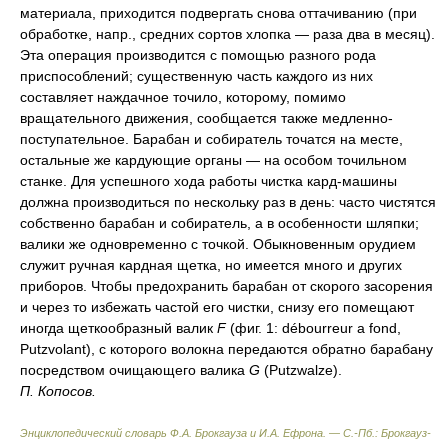
материала, приходится подвергать снова оттачиванию (при
обработке, напр., средних сортов хлопка — раза два в месяц).
Эта операция производится с помощью разного рода
приспособлений; существенную часть каждого из них
составляет наждачное точило, которому, помимо
вращательного движения, сообщается также медленно-
поступательное. Барабан и собиратель точатся на месте,
остальные же кардующие органы — на особом точильном
станке. Для успешного хода работы чистка кард-машины
должна производиться по нескольку раз в день: часто чистятся
собственно барабан и собиратель, а в особенности шляпки;
валики же одновременно с точкой. Обыкновенным орудием
служит ручная кардная щетка, но имеется много и других
приборов. Чтобы предохранить барабан от скорого засорения
и через то избежать частой его чистки, снизу его помещают
иногда щеткообразный валик
F
(фиг. 1: débourreur а fond,
Putzvolant), с которого волокна передаются обратно барабану
посредством очищающего валика
G
(Putzwalze).
П. Копосов.
Энциклопедический словарь Ф.А. Брокгауза и И.А. Ефрона. — С.-Пб.: Брокгауз-