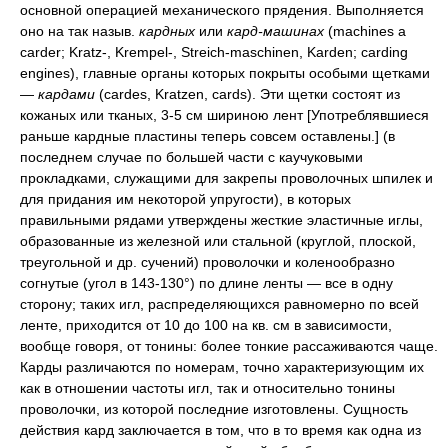
основной операцией механического прядения. Выполняется
оно на так назыв.
кардных
или
кард-машинах
(machines а
carder; Kratz-, Krempel-, Streich-maschinen, Karden; carding
engines), главные органы которых покрыты особыми щетками
—
кардами
(cardes, Kratzen, cards). Эти щетки состоят из
кожаных или тканых, 3-5 см шириною лент [Употреблявшиеся
раньше кардные пластины теперь совсем оставлены.] (в
последнем случае по большей части с каучуковыми
прокладками, служащими для закрепы проволочных шпилек и
для придания им некоторой упругости), в которых
правильными рядами утверждены жесткие эластичные иглы,
образованные из железной или стальной (круглой, плоской,
треугольной и др. сучений) проволочки и коленообразно
согнутые (угол в 143-130°) по длине ленты — все в одну
сторону; таких игл, распределяющихся равномерно по всей
ленте, приходится от 10 до 100 на кв. см в зависимости,
вообще говоря, от тонины: более тонкие рассаживаются чаще.
Карды различаются по номерам, точно характеризующим их
как в отношении частоты игл, так и относительно тонины
проволочки, из которой последние изготовлены. Сущность
действия кард заключается в том, что в то время как одна из