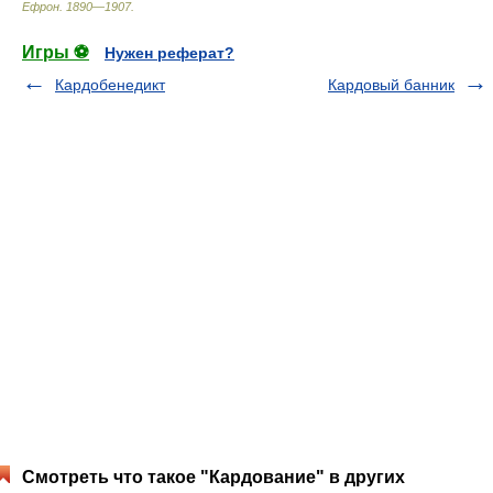
Ефрон
.
1890—1907
.
Игры ⚽
Нужен реферат?
Кардобенедикт
Кардовый банник
Смотреть что такое "Кардование" в других