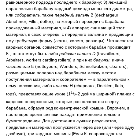
равномерного подвода последнего к барабану; 3) лежащий
параллельно барабану кардный цилиндр меньшего диаметра,
или
собиратель,
также
передний вальян
В (déchargeur;
Abnehmer, Fillet; doffer), на который переходит с барабана
прокардованный материал, и 4) аппарат, снимающий этот
материал, в свою очередь, с переднего вальяна и придающий
ему требуемую форму (ленты, холста, ровницы). Что касается
кардных органов, совместно с которыми барабан производит
К., то это могут быть либо
рабочие валики D
(travailleurs,
Arbeiters, workers carding rollers) и при них
бегунки,
иначе
чистители
Е (nettoyeurs; Wenders, Schnellwalzen; clearers),
размещаемые попарно над барабаном между местом
поступления материала и собирателем — в параллельном к
нему положении, либо
шляпки
H (chapeaux, Decklen, flats,
1
tops), представляющие узкие (1
/
-2 дюйма шириной) планки с
2
кардною поверхностью, которые располагаются сверху
барабана, образуя род концентрической крышки. Впрочем, в
настоящее время шляпки находят применение только в
бумагопрядении. Для достижения лучших результатов,
прядильный материал пропускается через две (или через одну
двойную), три кардные машины [Если К. сопровождается