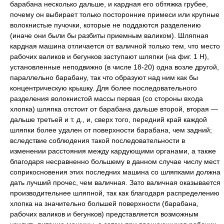
барабана несколько дальше, и кардная его обтяжка грубее,
почему он выбирает только посторонние примеси или крупные
волокнистые пучочки, которые не поддаются разделению
(иначе они были бы разбиты приемным валиком). Шляпная
кардная машина отличается от валичной только тем, что место
рабочих валиков и бегунков заступают шляпки (на фиг. 1 H),
установленные неподвижно (в числе 18-20) одна возле другой,
параллельно барабану, так что образуют над ним как бы
концентрическую крышку. Для более последовательного
разделения волокнистой массы первая (со стороны входа
хлопка) шляпка отстоит от барабана дальше второй, вторая —
дальше третьей и т. д., и, сверх того, передний край каждой
шляпки более удален от поверхности барабана, чем задний;
вследствие соблюдения такой последовательности в
изменении расстояния между кардующими органами, а также
благодаря несравненно большему в данном случае числу мест
соприкосновения этих последних машина со шляпками должна
дать лучший прочес, чем валичная. Зато валичная оказывается
производительнее шляпной, так как благодаря распределению
хлопка на значительно большей поверхности (барабана,
рабочих валиков и бегунков) представляется возможным