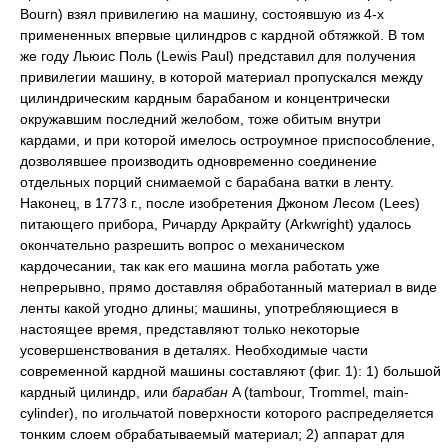
Bourn) взял привилегию на машину, состоявшую из 4-х
примененных впервые цилиндров с кардной обтяжкой. В том
же году Льюис Поль (Lewis Paul) представил для получения
привилегии машину, в которой материал пропускался между
цилиндрическим кардным барабаном и концентрически
окружавшим последний желобом, тоже обитым внутри
кардами, и при которой имелось остроумное приспособление,
дозволявшее производить одновременно соединение
отдельных порций снимаемой с барабана ватки в ленту.
Наконец, в 1773 г., после изобретения Джоном Лесом (Lees)
питающего прибора, Ричарду Аркрайту (Arkwright) удалось
окончательно разрешить вопрос о механическом
кардочесании, так как его машина могла работать уже
непрерывно, прямо доставляя обработанный материал в виде
ленты какой угодно длины; машины, употребляющиеся в
настоящее время, представляют только некоторые
усовершенствования в деталях. Необходимые части
современной кардной машины составляют (фиг. 1): 1) большой
кардный цилиндр, или
барабан
A (tambour, Trommel, main-
cylinder), по игольчатой поверхности которого распределяется
тонким слоем обрабатываемый материал; 2) аппарат для