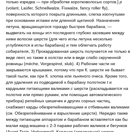
только изредка — при обработке коротковолосых сортов.]
p
(volant, Laüfer, Schnellwalze, Fixwalze, fancy roller fly),
поверхность которого покрыта длинными, слегка изогнутыми
при основании иглами или длинной щетиной. Назначение
летуна, вращающегося гораздо быстрее барабана, —
выдвигать на концы игл последнего глубоко засевшие между
ними волоски шерсти (для чего иглы летуна несколько
углубляются в иглы барабана) и тем облегчать работу
собирателя, 3) Прокардованная шерсть получается не только в
виде лент, но также в холстах или в виде слабо скрученной
ровницы (mèche, Vorgespinst, slub). 4) Рабочие части не
закрываются крышками, потому что при К. шерсти не бывает
такой пыли, как при К. хлопка или льняного очеса. Кроме того,
для удаления из подводимой к барабану полотном
t
и
кардными питающими валиками
с
шерсти (раскладывается на
полотне или прямо руками, или помощью автоматического
прибора) репейных шишечек и других сорных частиц,
снабжают карды обезрепейнивающими и отбивными валиками
(см. Обезрепейнивание и взрыхление шерсти). Нередко также
между питающим аппаратом и барабаном вставляется как бы
малая кард-машина с 2-3 парами рабочих валиков и бегунков
(Avant-Train, Vorkrempel). Кардная (аппаратная) шерсть