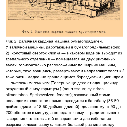
Фиг. 2. Валичная кардная машина бумагопрядилен.
У валичной машины, работающей в бумагопрядильных (фиг.
2), холстовый сверток хлопка — в каковом виде он выходит из
трепального отделения — помещается на двух рифленых
валах, горизонтально расположенных по ширине машины,
которые, тихо вращаясь, развертывают и направляют холст к 2
тоже очень медленно вращающимся бороздчатым цилиндрам
—
питающим валикам
[Теперь чаще делают один цилиндр,
окруженный снизу корытцем.] (nourrisseurr, cylindres
alimentaires, Speisewalzen, feeders); захваченный этими
последними хлопок не прямо подводится к барабану (36-50
дюймов диам. и 18-50 дюймов длиной), делающему от 90 до
200 оборотов в минуту; а передается ему — ради меньшего
засорения его игольчатой поверхности и для избежания
разрыва волокон ввиду слишком большой разницы между