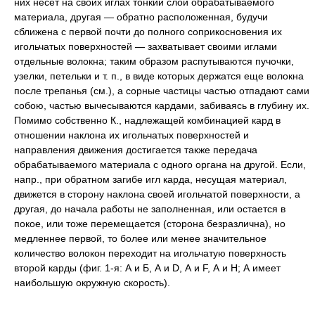
них несет на своих иглах тонкий слой обрабатываемого
материала, другая — обратно расположенная, будучи
сближена с первой почти до полного соприкосновения их
игольчатых поверхностей — захватывает своими иглами
отдельные волокна; таким образом распутываются пучочки,
узелки, петельки и т. п., в виде которых держатся еще волокна
после трепанья (см.), а сорные частицы частью отпадают сами
собою, частью вычесываются кардами, забиваясь в глубину их.
Помимо собственно К., надлежащей комбинацией кард в
отношении наклона их игольчатых поверхностей и
направления движения достигается также передача
обрабатываемого материала с одного органа на другой. Если,
напр., при обратном загибе игл карда, несущая материал,
движется в сторону наклона своей игольчатой поверхности, а
другая, до начала работы не заполненная, или остается в
покое, или тоже перемещается (сторона безразлична), но
медленнее первой, то более или менее значительное
количество волокон переходит на игольчатую поверхность
второй карды (фиг. 1-я: А и Б, А и D, А и F, А и Н; А имеет
наибольшую окружную скорость).