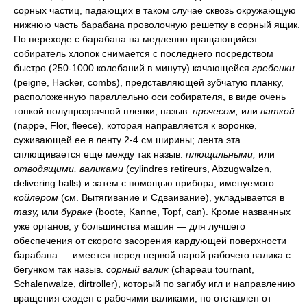
сорных частиц, падающих в таком случае сквозь окружающую
нижнюю часть барабана проволочную решетку в сорный ящик.
По переходе с барабана на медленно вращающийся
собиратель хлопок снимается с последнего посредством
быстро (250-1000 колебаний в минуту) качающейся
гребенки
(peigne, Hacker, combs), представляющей зубчатую планку,
расположенную параллельно оси собирателя, в виде очень
тонкой полупрозрачной пленки, назыв.
прочесом,
или
ваткой
(nappe, Flor, fleece), которая направляется к воронке,
суживающей ее в ленту 2-4 см ширины; лента эта
сплющивается еще между так назыв.
плющильными,
или
отводящими, валиками
(cylindres retireurs, Abzugwalzen,
delivering balls) и затем с помощью прибора, именуемого
койлером
(см. Вытягивание и Сдваивание), укладывается в
тазу,
или
бураке
(boote, Kanne, Topf, can). Кроме названных
уже органов, у большинства машин — для лучшего
обеспечения от скорого засорения кардующей поверхности
барабана — имеется перед первой парой рабочего валика с
бегунком так назыв.
сорный валик
(chapeau tournant,
Schalenwalze, dirtroller), который по загибу игл и направлению
вращения сходен с рабочими валиками, но отставлен от