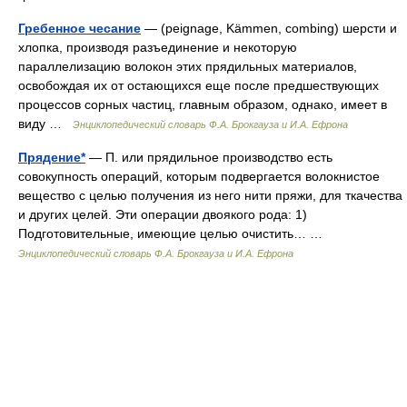
Гребенное чеcание
— (peignage, Kämmen, combing) шерсти и
хлопка, производя разъединение и некоторую
параллелизацию волокон этих прядильных материалов,
освобождая их от остающихся еще после предшествующих
процессов сорных частиц, главным образом, однако, имеет в
виду …
Энциклопедический словарь Ф.А. Брокгауза и И.А. Ефрона
Прядение*
— П. или прядильное производство есть
совокупность операций, которым подвергается волокнистое
вещество с целью получения из него нити пряжи, для ткачества
и других целей. Эти операции двоякого рода: 1)
Подготовительные, имеющие целью очистить… …
Энциклопедический словарь Ф.А. Брокгауза и И.А. Ефрона