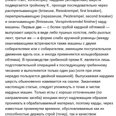
подвергается тройному К., проходя последовательно через
растрепывающую
(briseuse, Reisskrempel, first breaker),
перетрепывающую
(repasseuse, Peizkrempel, second breaker)
и
оканчивающую
(finisseuse, Vorspinnkremdel finisher) кард-
машины. Первые две — с более грубой кардной обтяжкой —
выпускают шерсть в виде либо пушных холстов, либо рыхлых
лент; третья же — в форме слабо крученой ровницы (между
оканчивающими встречаются также машины с двумя
собирателями или с собирателем, имеющим поступательное
движение вдоль оси, и иногда применяется кольцеобразная
обтяжка). В производстве гребенной пряжи К. является лишь
подготовительной операцией к последующему гребенному
чесанию и выполняется только один раз (хотя при этом
нередко пользуются двойной машиной). Выпускаемая кардами
шерсть обыкновенно навивается на скалки. Заканчивая
настоящую статью, следует упомянуть о точке и чистке
кардных машин. Только иглы с хорошо отточенными (по
направлению загиба) концами могут надлежащим образом
проникать в обрабатываемый материал, поэтому карды, через
известные промежутки времени, обусловливаемые как их
способностью держать строй (точку), так и качеством