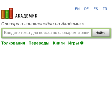
EN
DE
ES
FR
academic.ru
Словари и энциклопедии на Академике
Найти!
Толкования
Переводы
Книги
Игры ⚽