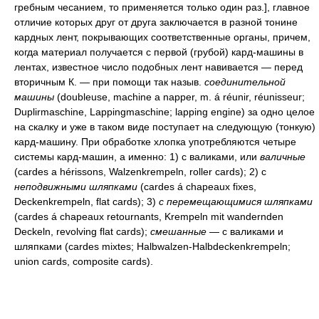
гребным чесанием, то применяется только один раз.], главное
отличие которых друг от друга заключается в разной тонине
кардных лент, покрывающих соответственные органы, причем,
когда материал получается с первой (грубой) кард-машины в
лентах, известное число подобных лент навивается — перед
вторичным К. — при помощи так назыв.
соединительной
машины
(doubleuse, machine а napper, m. á réunir, réunisseur;
Duplirmaschine, Lappingmaschine; lapping engine) за одно целое
на скалку и уже в таком виде поступает на следующую (тонкую)
кард-машину. При обработке хлопка употребляются четыре
системы кард-машин, а именно: 1) с валиками, или
валичные
(cardes а hérissons, Walzenkrempeln, roller cards); 2) с
неподвижными шляпками
(cardes á chapeaux fixes,
Deckenkrempeln, flat cards); 3)
с перемещающимися шляпками
(cardes á chapeaux retournants, Krempeln mit wandernden
Deckeln, revolving flat cards);
смешанные
— с валиками и
шляпками (cardes mixtes; Halbwalzen-Halbdeckenkrempeln;
union cards, composite cards).