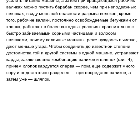
усилить питание машины, а затем при вращающихся рабочих
валиках можно пустить барабан скорее, чем при неподвижных
шляпках, ввиду меньшей опасности разрыва волокон; кроме
того, рабочие валики, постоянно освобождаемые бегунками от
хлопка, работают в более выгодных условиях сравнительно с
быстро забиваемыми сорными частицами и волосом
шляпками, почему валичные машины, реже нуждаясь в чистке,
дают меньше угара. Чтобы соединить до известной степени
достоинства той и другой системы в одной машине, устраивают
карды, заключающие комбинацию валиков и шляпок (фиг. 4),
причем хлопок кардуется сперва — пока еще содержит много
copy и недостаточно разделен — при посредстве валиков, а
затем уже — шляпок.