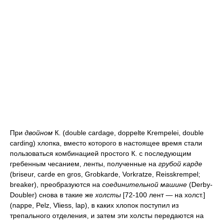
При
двойном
К. (double cardage, doppelte Krempelei, double
carding) хлопка, вместо которого в настоящее время стали
пользоваться комбинацией простого К. с последующим
гребенным чесанием, ленты, полученные на
грубой карде
(briseur, carde en gros, Grobkarde, Vorkratze, Reisskrempel;
breaker), преобразуются на
соединительной машине
(Derby-
Doubler) снова в такие же
холсты
[72-100 лент — на холст.]
(nappe, Pelz, Vliess, lap), в каких хлопок поступил из
трепального отделения, и затем эти холсты передаются на