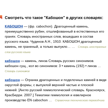
Смотреть что такое "Кабошон" в других словарях:
КАБОШОН
— (фр. cabochon). Драгоценный камень,
преимущественно рубин, отшлифованный в естественных его
гранях. Словарь иностранных слов, вошедших в состав
русского языка. Чудинов А.Н., 1910. КАБОШОН драгоценный
камень, не граненый, а только выпукло… …
Словарь иностранных
слов русского языка
кабошон
— камень, линза Словарь русских синонимов.
кабошон сущ., кол во синонимов: 3 • камень (192) • линза …
Словарь синонимов
кабошон
— Огранка драгоценных и поделочных камней в виде
округлой формы, с выпуклой верхней частью и плоской
нижней. [Англо русский геммологический словарь. Красноярск,
КрасБерри. 2007.] Тематики геммология и ювелирное
производство EN cabоchon …
Справочник технического переводчика