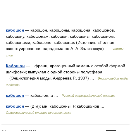
кабошон
— кабошон, кабошоны, кабошона, кабошонов,
кабошону, кабошонам, кабошон, кабошоны, кабошоном,
кабошонами, кабошоне, кабошонах (Источник: «Полная
акцентуированная парадигма по А. А. Зализняку») …
Формы
слов
Кабошон
— франц. драгоценный камень с особой формой
шлифовки; выпуклая с одной стороны полусфера.
(Энциклопедия моды. Андреева Р., 1997) …
Энциклопедия моды
и одежды
кабошон
— кабош он, а …
Русский орфографический словарь
кабошон
— (2 м); мн. кабошо/ны, Р. кабошо/нов …
Орфографический словарь русского языка