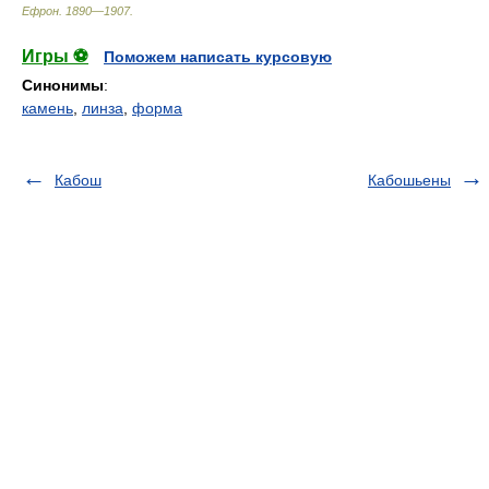
Ефрон
.
1890—1907
.
Игры ⚽
Поможем написать курсовую
Синонимы
:
камень
,
линза
,
форма
Кабош
Кабошьены