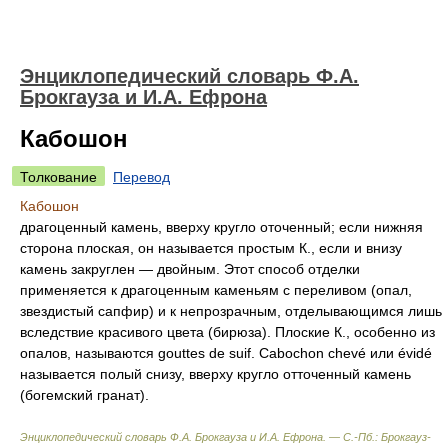
Энциклопедический словарь Ф.А.
Брокгауза и И.А. Ефрона
Кабошон
Толкование
Перевод
Кабошон
драгоценный камень, вверху кругло оточенный; если нижняя
сторона плоская, он называется простым К., если и внизу
камень закруглен — двойным. Этот способ отделки
применяется к драгоценным каменьям с переливом (опал,
звездистый сапфир) и к непрозрачным, отделывающимся лишь
вследствие красивого цвета (бирюза). Плоские К., особенно из
опалов, называются gouttes de suif. Cabochon chevé или évidé
называется полый снизу, вверху кругло отточенный камень
(богемский гранат).
Энциклопедический словарь Ф.А. Брокгауза и И.А. Ефрона. — С.-Пб.: Брокгауз-