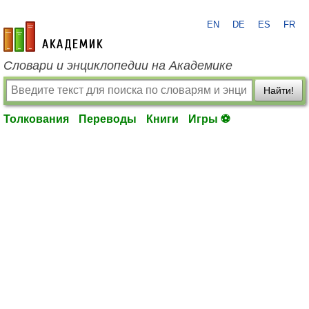
EN
DE
ES
FR
academic.ru
Словари и энциклопедии на Академике
Найти!
Толкования
Переводы
Книги
Игры ⚽