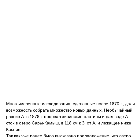
Многочисленные исследования, сделанные после 1870 г., дали
возможность собрать множество новых данных. Необычайный
разлив А. в 1878 г. прорвал хивинские плотины и дал воде А.
сток в озеро Сары-Камыш, в 118 км к З. от А. и лежащее ниже
Каспия.
Так как уже ранее было высказано предположение, что озеро