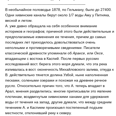
------------------------------------------------------------
В необычайное половодье 1878, по Гельману, было до 27400.
Одни хивинские каналы берут около 1/7 воды Аму у Питняка,
весной и летом.
А. уже давно обращала на себя особенное внимание
историков и географов; причиной этого были действительные и
предполагаемые изменения ее течения, причем до самых
последних лет приходилось довольствоваться очень
неполными и противоречивыми сведениями. Писатели
классической древности упоминали об
Араксе
, или
Оксе
,
впадающем с востока в Каспий. После первых русских
исследований вост. берега этого моря думали, что эта река
изливалась в вост. оконечность Михайловского залива, откуда к
В. действительно тянется долина Узбой, ныне наполненная
песками, солеными озерами и похожая на древнее речное
русло. Относительно причин того, что А. теперь впадает в
Арал, мнения разделились: многие приписывали это явление
плотинам, воздвигнутым хивинскими ханами для удержания
воды от течения на запад, другие думали, что между средним
течением А. и Каспием произошел постепенный подъем
местности, отклонивший реку к северу.