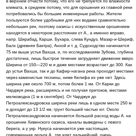
в верхнем отчасти потому, что его не требуется по влажности
климата, в среднем потому, что для орошения из главной реки
потребовались бы большие инженерные работы. Жители
пользуются более удобными для них водами сравнительно
небольших рек, поэтому оазисы с искусственным орошением
находятся в некотором расстоянии от А., а именно вправо,
напр. Ширабад, Карши, Бухара, слева Кундуз, Мазар-и-Шериф,
Балх (древняя Бактра), Анхой и т. д. Судоходство начинается
75 км выше устья Вахша, и, по исследованиям Зубова, глубина
достаточна, лишь быстрое течение затрудняет движение вверх.
Ширина от 150—220 м и даже местами возрастает до 300. Как
до устья Вахша, так и до Кафир-нагана река проходит местами
через каменистые теснины, ниже Келифа их уже нет. Здесь
ширина уже около 700 м, потом более 1 км. От Карки до
Чарджуя река, расширяясь и не получая притоков, местами
мелководна (1 м в сентябре). От Чарджуя до
Петроалександровска ширина реки лишь в одном месте 250 м
и доходит до 13 1/2 км; грунт большей частью ил. Около
Петроалександровска начинается большой расход воды А. на
орошение Хивинского оазиса, каналы выведены с левого
берега, а у укр. Нукуса начинается уже настоящая,
современная дельта А., где идет дальнейший, очень