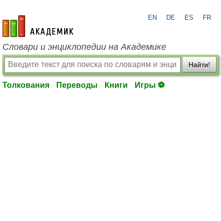
EN
DE
ES
FR
academic.ru
Словари и энциклопедии на Академике
Найти!
Толкования
Переводы
Книги
Игры ⚽