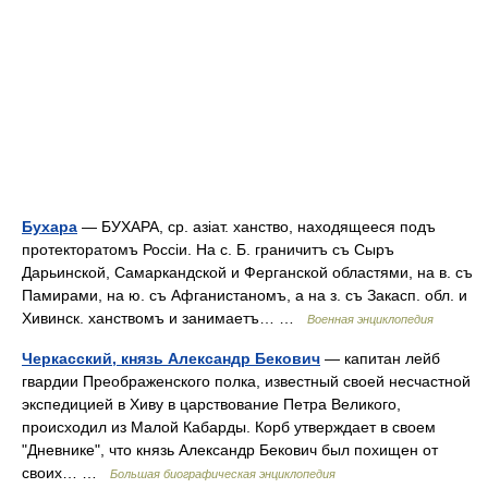
Бухара
— БУХАРА, ср. азіат. ханство, находящееся подъ
протекторатомъ Россіи. На с. Б. граничитъ съ Сыръ
Дарьинской, Самаркандской и Ферганской областями, на в. съ
Памирами, на ю. съ Афганистаномъ, а на з. съ Закасп. обл. и
Хивинск. ханствомъ и занимаетъ… …
Военная энциклопедия
Черкасский, князь Александр Бекович
— капитан лейб
гвардии Преображенского полка, известный своей несчастной
экспедицией в Хиву в царствование Петра Великого,
происходил из Малой Кабарды. Корб утверждает в своем
"Дневнике", что князь Александр Бекович был похищен от
своих… …
Большая биографическая энциклопедия