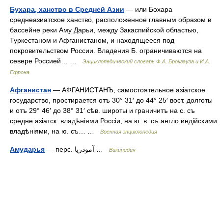
Бухара, ханство в Средней Азии
— или Бохара
среднеазиатское ханство, расположенное главным образом в
бассейне реки Аму Дарьи, между Закаспийской областью,
Туркестаном и Афганистаном, и находящееся под
покровительством России. Владения Б. ограничиваются на
севере Россией… …
Энциклопедический словарь Ф.А. Брокгауза и И.А.
Ефрона
Афганистан
— АФГАНИСТАНЪ, самостоятельное азіатское
государство, простирается отъ 30° 31′ до 44° 25′ вост. долготы
и отъ 29° 46′ до 38° 31′ сѣв. широты и граничитъ на с. съ
средне азіатск. владѣніями Россіи, на ю. в. съ англо индійскими
владѣніями, на ю. съ… …
Военная энциклопедия
Амударья
— перс. آمودریا‎ …
Википедия