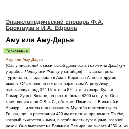
Энциклопедический словарь Ф.А.
Брокгауза и И.А. Ефрона
Аму или Аму-Дарья
Толкование
Аму или Аму-Дарья
(
Окс
у писателей классической древности,
Гихон
или
Джайхун
у арабов,
Потсу
или
Фатсу
у китайцев) — главная река
Туркестана, впадающая в Арал. Верховья А. носят другие
имена. Обыкновенно считают верховьем А. реку
Аксу
,
вытекающую под 37° 15' с. ш. и 89° в. д. из озера Куль-и-
Памир-Хурд в Вахане, на высоте около 4200 м н. у. м. Она
течет сначала на С.В. и С., обтекает Памиры — Большой и
Аличур — и затем под названием Мургаба протекает чрез
Рошан, где на расстоянии 420 км от истока принимает
Пяндж
,
который считается иными, в особенности туземцами, главной
рекой. Она вытекает на Большом Памире, на высоте 4250 м, из