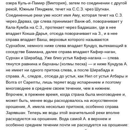
озера Куль-и-Памир (Виктория), затем по соединении с другой
рекой, Южным Пянджем, течет на С.С.З. чрез Шугнан.
Соединенные реки уже носят имя Аму, которая течет на С.З.
через Дарваз, где слева принимает Ванж-аб, поворачивает у
Кала-Кумба на С.З., протекает через Бадакшан, где в нее
впадает Кокша-Дарья, отсюда поворачивает на З., и в нее
справа впадает Вахш, верховья которого называются
Сурхабом, немного ниже слева впадает Кундуз, вытекающий в
соседстве Бамиана, далее справа впадают Кафир-наган,
Сурхан и Ширабад. Уже близ устья Кафир-нагана — слева
тянутся равнина и
барханы
(холмы песка) — и ниже Кундуза А.
не имеет ни одного притока слева, а после Ширабада и
справа. А., следов., отсюда до устья, как Нил от устья Атбары и
Волга от Сарепты, лишь теряет воду испарением и поэтому
многоводнее в среднем своем течении, чем в нижнем.
Впрочем, в прежнее время, когда страна была многоводнее и,
может быть, менее воды расходовалось на искусственное
орошение, А. имела несколько притоков, особенно справа
Зарявшан.
Теперь же воды этой значительной реки вполне
расходуются на орошение. Вода самой А. в верхнем и
особенно среднем течении почти не расходуется на орошение: