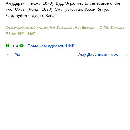
Амударьи" (Тифл., 1879); Вуд, "A journey to the source of the
river Oxus" (Лонд., 1873). См. Туркестан, Узбой, Унгуз,
Чарджуйское русло, Хива.
Энциклопедический словарь Ф.А. Брокгауза и И.А. Ефрона. — С.-Пб.: Брокгауз-
Ефрон
.
1890—1907
.
Игры ⚽
Поможем сделать НИР
Амт
Аму-Дарьинский мост