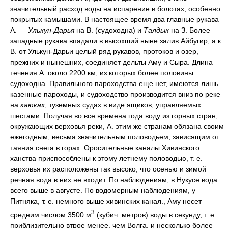
значительный расход воды на испарение в болотах, особенно
покрытых камышами. В настоящее время два главные рукава
А. —
Улькун-Дарья
на В. (судоходна) и
Талдык
на З. Более
западные рукава впадали в высохший ныне залив Айбугир, а к
В. от Улькун-Дарьи целый ряд рукавов, протоков и озер,
прежних и нынешних, соединяет дельты Аму и Сыра. Длина
течения А. около 2200 км, из которых более половины
судоходна. Правильного пароходства еще нет, имеются лишь
казенные пароходы, и судоходство производится вниз по реке
на
каюках
, туземных судах в виде ящиков, управляемых
шестами. Получая во все времена года воду из горных стран,
окружающих верховья реки, А. этим же странам обязана своим
ежегодным, весьма значительным половодьем, зависящим от
таяния снега в горах. Оросительные каналы Хивинского
ханства приспособлены к этому летнему половодью, т. е.
верховья их расположены так высоко, что осенью и зимой
речная вода в них не входит. По наблюдениям, в Нукусе вода
всего выше в августе. По водомерным наблюдениям, у
Питняка, т. е. немного выше хивинских канал., Аму несет
3
средним числом 3500 м
(кубич. метров) воды в секунду, т. е.
приблизительно втрое менее, чем Волга, и несколько более