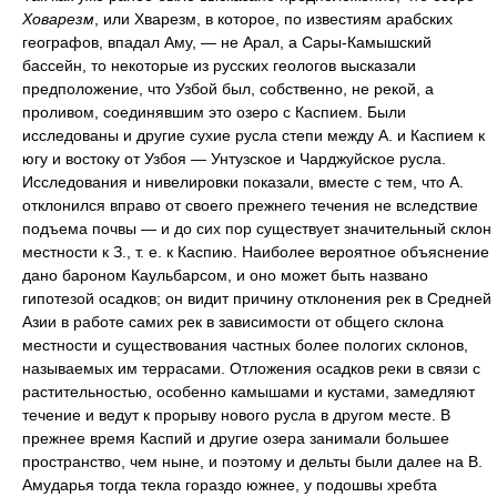
Ховарезм
, или Хварезм, в которое, по известиям арабских
географов, впадал Аму, — не Арал, а Сары-Камышский
бассейн, то некоторые из русских геологов высказали
предположение, что Узбой был, собственно, не рекой, а
проливом, соединявшим это озеро с Каспием. Были
исследованы и другие сухие русла степи между А. и Каспием к
югу и востоку от Узбоя — Унтузское и Чарджуйское русла.
Исследования и нивелировки показали, вместе с тем, что А.
отклонился вправо от своего прежнего течения не вследствие
подъема почвы — и до сих пор существует значительный склон
местности к З., т. е. к Каспию. Наиболее вероятное объяснение
дано бароном Каульбарсом, и оно может быть названо
гипотезой осадков; он видит причину отклонения рек в Средней
Азии в работе самих рек в зависимости от общего склона
местности и существования частных более пологих склонов,
называемых им террасами. Отложения осадков реки в связи с
растительностью, особенно камышами и кустами, замедляют
течение и ведут к прорыву нового русла в другом месте. В
прежнее время Каспий и другие озера занимали большее
пространство, чем ныне, и поэтому и дельты были далее на В.
Амударья тогда текла гораздо южнее, у подошвы хребта