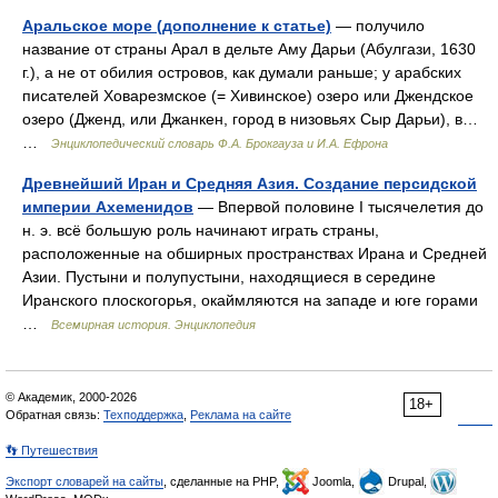
Аральское море (дополнение к статье)
— получило
название от страны Арал в дельте Аму Дарьи (Абулгази, 1630
г.), а не от обилия островов, как думали раньше; у арабских
писателей Ховарезмское (= Хивинское) озеро или Джендское
озеро (Дженд, или Джанкен, город в низовьях Сыр Дарьи), в…
…
Энциклопедический словарь Ф.А. Брокгауза и И.А. Ефрона
Древнейший Иран и Средняя Азия. Создание персидской
империи Ахеменидов
— Впервой половине I тысячелетия до
н. э. всё большую роль начинают играть страны,
расположенные на обширных пространствах Ирана и Средней
Азии. Пустыни и полупустыни, находящиеся в середине
Иранского плоскогорья, окаймляются на западе и юге горами
…
Всемирная история. Энциклопедия
© Академик, 2000-2026
18+
Обратная связь:
Техподдержка
,
Реклама на сайте
👣 Путешествия
Экспорт словарей на сайты
, сделанные на PHP,
Joomla,
Drupal,