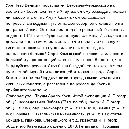
Уже Петр Великий, посылая кн. Бековича-Черкасского на
восточный берег Каспия и в Хиву, велел ему разведать, нельзя
ли поворотить опять Аму к Каспий, чем бы создался
непрерывный водный путь от нашей северной столицы почти
до границ Индии. Этот вопрос, тогда не решенный, был вновь
поднят в 1873 г. и возбудил страстную полемику. Исследования
доказали, что возможность есть, но что если пустить воду из
хивинского оазиса, то нужно или очень долго ждать
наполнения большой Сары-Камышской котловины, или вести
большой и дорогостоящий канал к югу от нее. Вероятно, что
Чарджуйское русло и Унгуз были бы удобнее, так как на этом
пути нет обширной низко лежащей котловины вроде Сары-
Камыша и притом Чарджуй лежит гораздо выше, чем начало
хивинских каналов, а расстояние по руслам до Каспия
приблизительно то же.
Литература
. "Труды Арало-Каспийской экспедиции И. Р. геогр.
общ.", исследования Зубова ("Зап. по общ. геогр. И. Р. геогр.
общ.", т. XIV), бар. Каульбарса (т. ж., т. IX и XVII), Ленца (т. ж., т.
IV); Обручев, "Закаспийская низменность" (т. ж., т. XX); статьи
Коншина, Иванова, Стебницкого и т. д. Известия И. Р. геогр.
общ. и его Кавказского отдела с 1873; Гельмана, "Прорывы