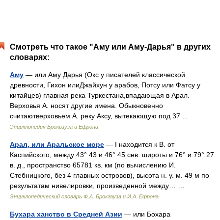
Смотреть что такое "Аму или Аму-Дарья" в других
словарях:
Аму
— или Аму Дарья (Окс у писателей классической
древности, Гихон илиДжайхун у арабов, Потсу или Фатсу у
китайцев) главная река Туркестана,впадающая в Арал.
Верховья А. носят другие имена. Обыкновенно
считаютверховьем А. реку Аксу, вытекающую под 37 …
Энциклопедия Брокгауза и Ефрона
Арал, или Аральское море
— I находится к В. от
Каспийского, между 43° 43 и 46° 45 сев. широты и 76° и 79° 27
в. д., пространство 65781 кв. км (по вычислению И.
Стебницкого, без 4 главных островов), высота н. у. м. 49 м по
результатам нивелировки, произведенной между… …
Энциклопедический словарь Ф.А. Брокгауза и И.А. Ефрона
Бухара ханство в Средней Азии
— или Бохара