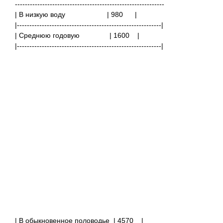
------------------------------------------------------------
| В низкую воду
| 980
|
|----------------------------------------------------------|
| Среднюю годовую
| 1600
|
|----------------------------------------------------------|
| В обыкновенное половодье
| 4570
|