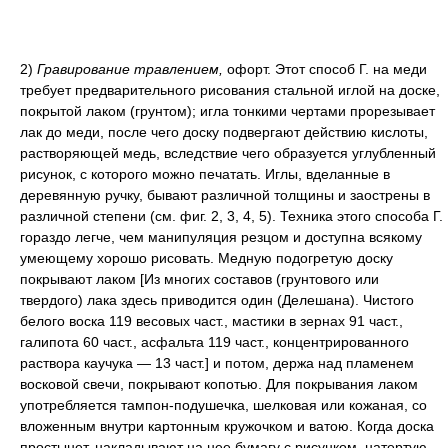
2)
Гравирование травлением,
офорт. Этот способ Г. на меди
требует предварительного рисования стальной иглой на доске,
покрытой лаком (грунтом); игла тонкими чертами прорезывает
лак до меди, после чего доску подвергают действию кислоты,
растворяющей медь, вследствие чего образуется углубленный
рисунок, с которого можно печатать. Иглы, вделанные в
деревянную ручку, бывают различной толщины и заострены в
различной степени (см. фиг. 2, 3, 4, 5). Техника этого способа Г.
гораздо легче, чем манипуляция резцом и доступна всякому
умеющему хорошо рисовать. Медную подогретую доску
покрывают лаком [Из многих составов (грунтового или
твердого) лака здесь приводится один (Делешана). Чистого
белого воска 119 весовых част., мастики в зернах 91 част.,
галипота 60 част., асфальта 119 част., концентрированного
раствора каучука — 13 част.] и потом, держа над пламенем
восковой свечи, покрывают копотью. Для покрывания лаком
употребляется тампон-подушечка, шелковая или кожаная, со
вложенным внутри картонным кружочком и ватою. Когда доска
простынет, накладывают на нее бумагу с рисунком, натертую