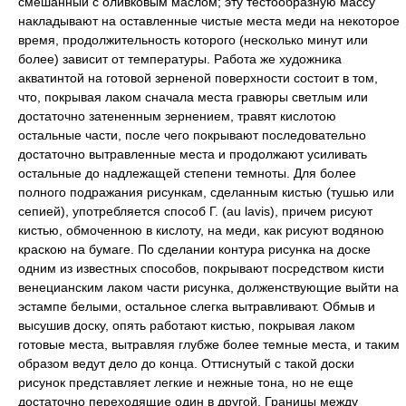
смешанный с оливковым маслом; эту тестообразную массу
накладывают на оставленные чистые места меди на некоторое
время, продолжительность которого (несколько минут или
более) зависит от температуры. Работа же художника
акватинтой на готовой зерненой поверхности состоит в том,
что, покрывая лаком сначала места гравюры светлым или
достаточно затененным зернением, травят кислотою
остальные части, после чего покрывают последовательно
достаточно вытравленные места и продолжают усиливать
остальные до надлежащей степени темноты. Для более
полного подражания рисункам, сделанным кистью (тушью или
сепией), употребляется способ Г. (au lavis), причем рисуют
кистью, обмоченною в кислоту, на меди, как рисуют водяною
краскою на бумаге. По сделании контура рисунка на доске
одним из известных способов, покрывают посредством кисти
венецианским лаком части рисунка, долженствующие выйти на
эстампе белыми, остальное слегка вытравливают. Обмыв и
высушив доску, опять работают кистью, покрывая лаком
готовые места, вытравляя глубже более темные места, и таким
образом ведут дело до конца. Оттиснутый с такой доски
рисунок представляет легкие и нежные тона, но не еще
достаточно переходящие один в другой. Границы между