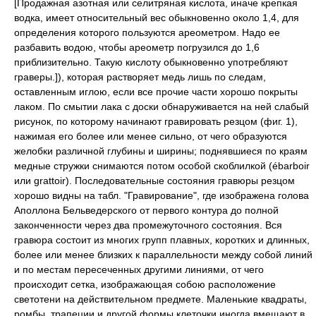
[Продажная азотная или селитряная кислота, иначе крепкая
водка, имеет относительный вес обыкновенно около 1,4, для
определения которого пользуются ареометром. Надо ее
разбавить водою, чтобы ареометр погрузился до 1,6
приблизительно. Такую кислоту обыкновенно употребляют
граверы.]), которая растворяет медь лишь по следам,
оставленным иглою, если все прочие части хорошо покрыты
лаком. По смытии лака с доски обнаруживается на ней слабый
рисунок, по которому начинают гравировать резцом (фиг. 1),
нажимая его более или менее сильно, от чего образуются
желобки различной глубины и ширины; поднявшиеся по краям
медные стружки снимаются потом особой скоблилкой (ébarboir
или grattoir). Последовательные состояния гравюры резцом
хорошо видны на табл. "Гравирование", где изображена голова
Аполлона Бельведерского от первого контура до полной
законченности через два промежуточного состояния. Вся
гравюра состоит из многих групп плавных, коротких и длинных,
более или менее близких к параллельности между собой линий
и по местам пересеченных другими линиями, от чего
происходит сетка, изображающая собою расположение
светотени на действительном предмете. Маленькие квадраты,
ромбы, трапеции и другой формы клеточки иногда вмещают в