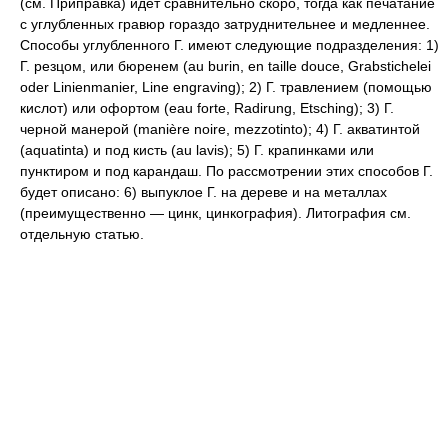
(см. Приправка) идет сравнительно скоро, тогда как печатание
с углубленных гравюр гораздо затруднительнее и медленнее.
Способы углубленного Г. имеют следующие подразделения: 1)
Г. резцом, или бюренем (au burin, en taille douce, Grabstichelei
oder Linienmanier, Line engraving); 2) Г. травлением (помощью
кислот) или офортом (eau forte, Radirung, Etsching); 3) Г.
черной манерой (manière noire, mezzotinto); 4) Г. акватинтой
(aquatinta) и под кисть (au lavis); 5) Г. крапинками или
пунктиром и под карандаш. По рассмотрении этих способов Г.
будет описано: 6) выпуклое Г. на дереве и на металлах
(преимущественно — цинк, цинкография). Литография см.
отдельную статью.