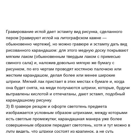
Гравирование иглой дает эстампу вид рисунка, сделанного
пером [гравируют иглой на литографском камне —
обыкновенно чертежи], но можно гравюре и эстампу дать вид
рисованного карандашом: для этого медную доску покрывают
мягким лаком (обыкновенным твердым лаком с примесью
свиного сала) и, наложив довольно мягкую же бумагу с
рисунком, по его чертам проводят костяною палочкою или
жестким карандашом, делая более или менее широкие
штрихи. Мягкий лак пристает в этих местах к бумаге и, когда
она будет снята, на меди получаются штрихи, которые, будучи
вытравлены кислотой и отпечатаны, дают эстамп, подобный
карандашному рисунку.
3) В гравюре резцом и офорте светотень предмета
изображается условным образом штрихами, между которыми
есть светлые промежутки; карандашная манера уже более
совершенным образом передает светотень, хотя и тут можно в
лупу видеть, что штрихи состоят из крапинок, а не суть