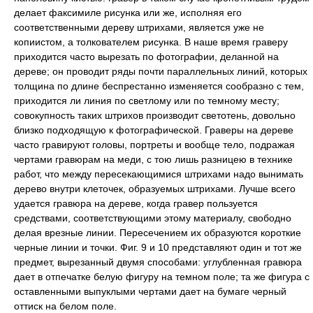
делает факсимиле рисунка или же, исполняя его
соответственными дереву штрихами, является уже не
копиистом, а толкователем рисунка. В наше время граверу
приходится часто вырезать по фотографии, деланной на
дереве; он проводит ряды почти параллельных линий, которых
толщина по длине беспрестанно изменяется сообразно с тем,
приходится ли линия по светлому или по темному месту;
совокупность таких штрихов производит светотень, довольно
близко подходящую к фотографической. Граверы на дереве
часто гравируют головы, портреты и вообще тело, подражая
чертами гравюрам на меди, с тою лишь разницею в технике
работ, что между пересекающимися штрихами надо вынимать
дерево внутри клеточек, образуемых штрихами. Лучше всего
удается гравюра на дереве, когда гравер пользуется
средствами, соответствующими этому материалу, свободно
делая врезные линии. Пересечением их образуются короткие
черные линии и точки. Фиг. 9 и 10 представляют один и тот же
предмет, вырезанный двумя способами: углубленная гравюра
дает в отпечатке белую фигуру на темном поле; та же фигура с
оставленными выпуклыми чертами дает на бумаге черный
оттиск на белом поле.