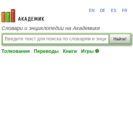
EN
DE
ES
FR
academic.ru
Словари и энциклопедии на Академике
Найти!
Толкования
Переводы
Книги
Игры ⚽