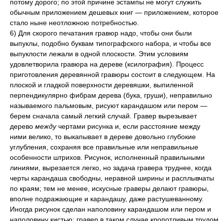
потому дорого; по этой причине эстампы не могут служить
обычным приложением дешевых книг — приложением, которое
стало ныне неотложною потребностью.
6) Для скорого печатания гравюр надо, чтобы они были
выпуклы, подобно буквам типографского набора, и чтобы все
выпуклости лежали в одной плоскости. Этим условиям
удовлетворила гравюра на дереве (ксилография). Процесс
приготовления деревянной гравюры состоит в следующем. На
плоской и гладкой поверхности деревяшки, выпиленной
перпендикулярно фибрам дерева (бука, груши), неправильно
называемого пальмовым, рисуют карандашом или пером —
берем сначала самый легкий случай. Гравер вырезывает
дерево
между
чертами рисунка и, если расстояние между
ними велико, то выкапывает в дереве довольно глубокие
углубления, сохраняя все правильные или неправильные
особенности штрихов. Рисунок, исполненный правильными
линиями, вырезается легко, но задача гравера труднее, когда
черты карандаша свободны, неравной ширины и расплывчаты
по краям; тем не менее, искусные граверы делают гравюры,
вполне подражающие и карандашу, даже растушеванному.
Иногда рисунок сделан наполовину карандашом или пером и
наполовину кистью: гравер в таком случае кропотливым трудом