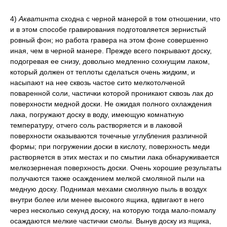
4)
Акватинта
сходна с черной манерой в том отношении, что
и в этом способе гравирования подготовляется зернистый
ровный фон; но работа гравера на этом фоне совершенно
иная, чем в черной манере. Прежде всего покрывают доску,
подогревая ее снизу, довольно медленно сохнущим лаком,
который должен от теплоты сделаться очень жидким, и
насыпают на нее сквозь частое сито мелкотолченой
поваренной соли, частички которой проникают сквозь лак до
поверхности медной доски. Не ожидая полного охлаждения
лака, погружают доску в воду, имеющую комнатную
температуру, отчего соль растворяется и в лаковой
поверхности оказываются точечные углубления различной
формы; при погружении доски в кислоту, поверхность меди
растворяется в этих местах и по смытии лака обнаруживается
мелкозерненая поверхность доски. Очень хорошие результаты
получаются также осаждением мелкой смоляной пыли на
медную доску. Поднимая мехами смоляную пыль в воздух
внутри более или менее высокого ящика, вдвигают в него
через несколько секунд доску, на которую тогда мало-помалу
осаждаются мелкие частички смолы. Вынув доску из ящика,