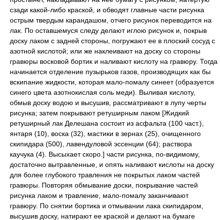
сзади какой-либо краской, и обводят главные части рисунка
острым твердым карандашом, отчего рисунок переводится на
лак. По оставшемуся следу делают иглою рисунок и, покрыв
доску лаком с задней стороны, погружают ее в плоский сосуд с
азотной кислотой; или же наклеивают на доску со стороны
гравюры восковой бортик и наливают кислоту на гравюру. Тогда
начинается отделение пузырьков газов, производящих как бы
вскипание жидкости, которая мало-помалу синеет (образуется
синего цвета азотнокислая соль меди). Выливая кислоту,
обмыв доску водою и высушив, рассматривают в лупу черты
рисунка; затем покрывают ретуширным лаком [Жидкий
ретуширный лак Делешана состоит из асфальта (100 част.),
янтаря (10), воска (32), мастики в зернах (25), очищенного
скипидара (500), лавендуловой эссенции (64); раствора
каучука (4). Высыхает скоро.] части рисунка, по-видимому,
достаточно вытравленные, и опять наливают кислоты на доску
для более глубокого травления не покрытых лаком частей
гравюры. Повторяя обмывание доски, покрывание частей
рисунка лаком и травление, мало-помалу заканчивают
гравюру. По снятии бортика и отмывании лака скипидаром,
высушив доску, натирают ее краской и делают на бумаге