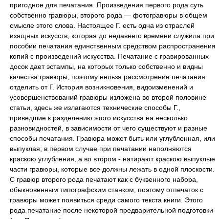
пригодное для печатания. Произведения первого рода суть
собственно гравюры, второго рода — фотогравюры в общем
смысле этого слова. Настоящее Г. есть одна из отраслей
изящных искусств, которая до недавнего времени служила при
пособии печатания единственным средством распространения
копий с произведений искусства. Печатание с гравированных
досок дает эстампы, на которых только собственно и видны
качества гравюры, поэтому нельзя рассмотрение печатания
отделить от Г. История возникновения, видоизменений и
усовершенствований гравюры изложена во второй половине
статьи, здесь же излагаются технические способы Г.,
приведшие к разделению этого искусства на несколько
разновидностей, в зависимости от чего существуют и разные
способы печатания. Гравюра может быть или углубленная, или
выпуклая; в первом случае при печатании наполняются
краскою углубления, а во втором - натирают краскою выпуклые
части гравюры, которые все должны лежать в одной плоскости.
С гравюр второго рода печатают как с буквенного набора,
обыкновенным типографским станком; поэтому отпечаток с
гравюры может появиться среди самого текста книги. Этого
рода печатание после некоторой предварительной подготовки