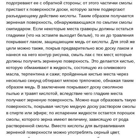
подогревают ее с обратной стороны; от этого частички смолы
пристают к поверхности доски, которую затем подвергают
разъедающему действию кислоты. Таким образом получается
зерненая поверхность, обнаруживающаяся по смытии смолы
скипидаром. Если некоторые места гравюры должны остаться
гладкими (что на эстампе выходит белым), то их до травления
покрывают лаком, защищающим медь от кислоты. Для этой же
цели можно также, покрыв предварительно всю доску лаком и
нанеся на него контур рисунка, смыть лак с тех мест, которые
должны получить зерненую поверхность. Это делается кистью,
которую обмакивают в жидкость, состоящую из оливкового
масла, терпентина и сажи; пройденные кистью места через
несколько секунд обтирают мягкою тряпочкою, обнажая таким
образом медь. В заключение покрывают доску смоляною
пылью и травят кислотой, вследствие чего гладкие места
получают зерненую поверхность. Можно еще образовать такую
поверхность, покрывая чистую медную доску раствором смолы
в спирте или эфире; по испарении жидкости остается порошок
смолы, которого зерна имеют величину, зависящую от рода
растворенной смолы. Вместо кислоты для вытравливания
зерненой поверхности можно употреблять серный цвет,