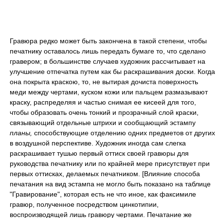
Гравюра редко может быть закончена в такой степени, чтобы
печатнику оставалось лишь передать бумаге то, что сделано
гравером; в большинстве случаев художник рассчитывает на
улучшение отпечатка путем как бы раскрашивания доски. Когда
она покрыта краскою, то, не вытирая дочиста поверхность
меди между чертами, куском кожи или пальцем размазывают
краску, распределяя и частью снимая ее кисеей для того,
чтобы образовать очень тонкий и прозрачный слой краски,
связывающий отдельные штрихи и сообщающий эстампу
планы,
способствующие отделению одних предметов от других
в воздушной перспективе. Художник иногда сам слегка
раскрашивает тушью первый оттиск своей гравюры для
руководства печатнику или по крайней мере присутствует при
первых оттисках, делаемых печатником. [Влияние способа
печатания на вид эстампа не могло быть показано на таблице
"Гравирование", которая есть не что иное, как факсимиле
гравюр, полученное посредством цинкотипии,
воспроизводящей лишь гравюру чертами. Печатание же