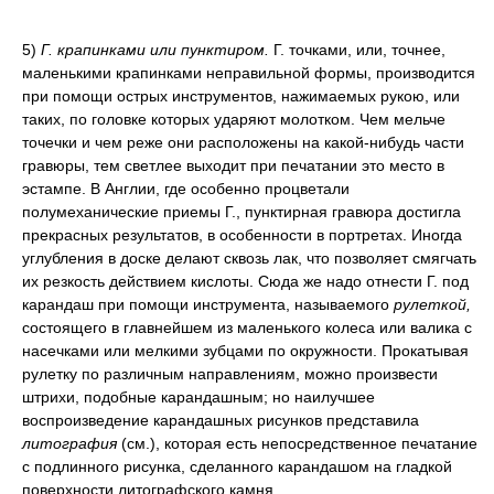
5)
Г. крапинками или пунктиром.
Г. точками, или, точнее,
маленькими крапинками неправильной формы, производится
при помощи острых инструментов, нажимаемых рукою, или
таких, по головке которых ударяют молотком. Чем мельче
точечки и чем реже они расположены на какой-нибудь части
гравюры, тем светлее выходит при печатании это место в
эстампе. В Англии, где особенно процветали
полумеханические приемы Г., пунктирная гравюра достигла
прекрасных результатов, в особенности в портретах. Иногда
углубления в доске делают сквозь лак, что позволяет смягчать
их резкость действием кислоты. Сюда же надо отнести Г. под
карандаш при помощи инструмента, называемого
рулеткой,
состоящего в главнейшем из маленького колеса или валика с
насечками или мелкими зубцами по окружности. Прокатывая
рулетку по различным направлениям, можно произвести
штрихи, подобные карандашным; но наилучшее
воспроизведение карандашных рисунков представила
литография
(см.), которая есть непосредственное печатание
с подлинного рисунка, сделанного карандашом на гладкой
поверхности литографского камня.