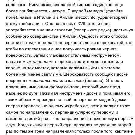
сплошные. Рисунок же, сделанный кистью в один тон, еще
более приближается к натуре. Г.
черной манерой
(manière
noire), назыв. в Италии и в Англии mezzotinto, удовлетворяет
этому требованию. Оно началось в XVII стол. и еще
употребляется в нашем столетии (теперь уже редко), достигнув
особенного совершенства в Англии. Сущность этого способа
состоит в том, что делают поверхность доски шероховатой, так,
чтобы по отпечатании с нее получилась ровная черная
поверхность. Затем сглаживают стальным инструментом,
называемым
планиром,
шероховатости только частью или
вполне на тех местах, которые должны выйти на эстампе
более или менее светлыми. Шероховатость сообщают доске
посредством
гранильника
или
качалки
(berceau). Это есть
пластинка, имеющая форму сектора, который имеет ряд
насечек по дуге. Нажимая инструмент к доске и покачивая его,
таким образом проходят по всей поверхности медной доски
сперва параллельно одному из ребер ее, потом делают то же
самое по направлению, перпендикулярному первому, и
наконец в третий раз — по направлению, наклонному к первым
двум. Когда окончен первый
тур,
проходят по доске во второй
раз по тем же трем направлениям; только после того, как такие