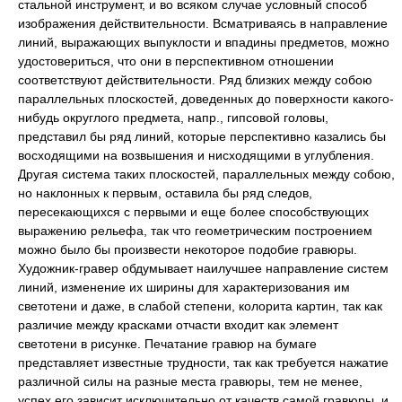
стальной инструмент, и во всяком случае условный способ
изображения действительности. Всматриваясь в направление
линий, выражающих выпуклости и впадины предметов, можно
удостовериться, что они в перспективном отношении
соответствуют действительности. Ряд близких между собою
параллельных плоскостей, доведенных до поверхности какого-
нибудь округлого предмета, напр., гипсовой головы,
представил бы ряд линий, которые перспективно казались бы
восходящими на возвышения и нисходящими в углубления.
Другая система таких плоскостей, параллельных между собою,
но наклонных к первым, оставила бы ряд следов,
пересекающихся с первыми и еще более способствующих
выражению рельефа, так что геометрическим построением
можно было бы произвести некоторое подобие гравюры.
Художник-гравер обдумывает наилучшее направление систем
линий, изменение их ширины для характеризования им
светотени и даже, в слабой степени, колорита картин, так как
различие между красками отчасти входит как элемент
светотени в рисунке. Печатание гравюр на бумаге
представляет известные трудности, так как требуется нажатие
различной силы на разные места гравюры, тем не менее,
успех его зависит исключительно от качеств самой гравюры, и