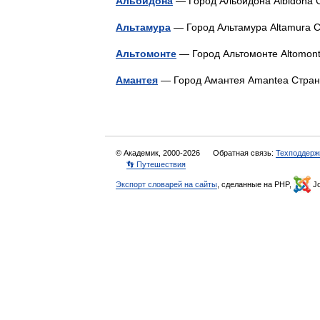
Альбидона
— Город Альбидона Albidona
Альтамура
— Город Альтамура Altamura
Альтомонте
— Город Альтомонте Altomo
Амантея
— Город Амантея Amantea Стр
© Академик, 2000-2026
Обратная связь:
Техподдерж
👣 Путешествия
Экспорт словарей на сайты
, сделанные на PHP,
Jo