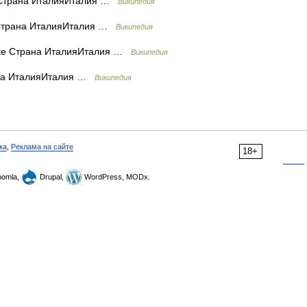
 Страна ИталияИталия …
Википедия
 Страна ИталияИталия …
Википедия
nte Страна ИталияИталия …
Википедия
ана ИталияИталия …
Википедия
ка
,
Реклама на сайте
18+
omla,
Drupal,
WordPress, MODx.