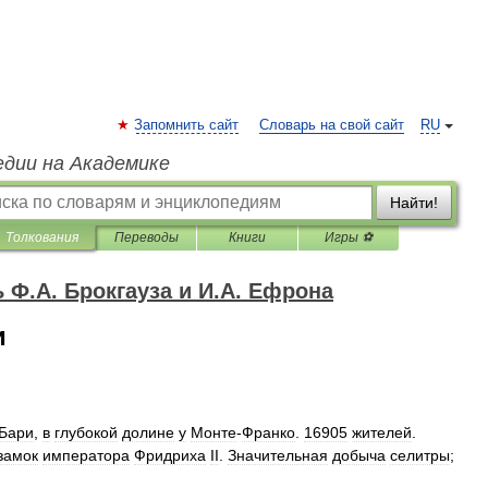
Запомнить сайт
Словарь на свой сайт
RU
едии на Академике
Найти!
Толкования
Переводы
Книги
Игры ⚽
Ф.А. Брокгауза и И.А. Ефрона
и
Бари
,
в
глубокой
долине
у
Монте
-
Франко
.
16905
жителей
.
замок
императора
Фридриха
II
.
Значительная
добыча
селитры
;