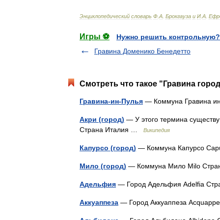
Энциклопедический
словарь
Ф
.
А
.
Брокгауза
и
И
.
А
.
Ефр
Игры ⚽
Нужно решить контрольную?
Гравина Доменико Бенедетто
Смотреть что такое "Гравина город
Гравина-ин-Пулья
— Коммуна Гравина ин
Акри (город)
— У этого термина существуют
Страна Италия …
Википедия
Капурсо (город)
— Коммуна Капурсо Cap
Мило (город)
— Коммуна Мило Milo Стр
Адельфия
— Город Адельфия Adelfia С
Аккуаппеза
— Город Аккуаппеза Acquapp