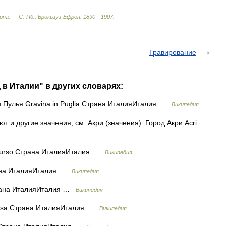
она
. —
С
.-
Пб
.
:
Брокгауз
-
Ефрон
.
1890
—
1907
.
Гравирование
 в Италии" в других словарях:
 Пулья Gravina in Puglia Страна ИталияИталия …
Википедия
 и другие значения, см. Акри (значения). Город Акри Acri
urso Страна ИталияИталия …
Википедия
ана ИталияИталия …
Википедия
трана ИталияИталия …
Википедия
esa Страна ИталияИталия …
Википедия