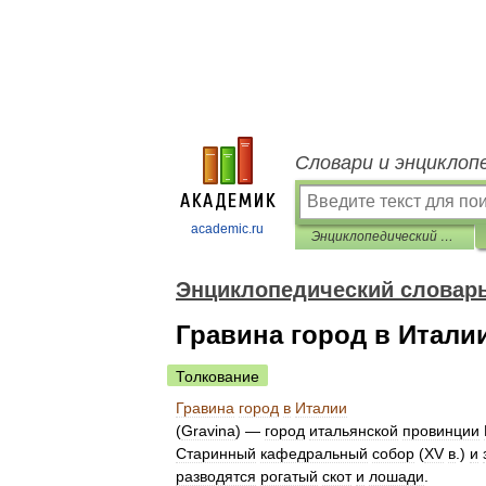
Словари и энциклоп
academic.ru
Энциклопедический словарь Ф.А. Брокгауза и И.А. Ефрона
Энциклопедический словарь 
Гравина город в Итали
Толкование
Гравина
город
в
Италии
(
Gravina
) —
город
итальянской
провинции
Старинный
кафедральный
собор
(
XV
в
.)
и
разводятся
рогатый
скот
и
лошади
.