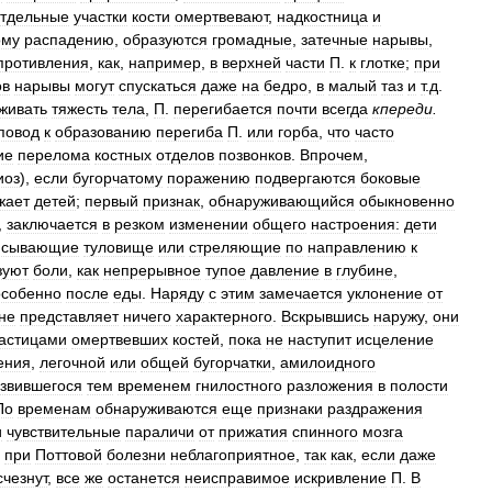
тдельные
участки
кости
омертвевают
,
надкостница
и
ому
распадению
,
образуются
громадные
,
затечные
нарывы
,
противления
,
как
,
например
,
в
верхней
части
П
.
к
глотке
;
при
ов
нарывы
могут
спускаться
даже
на
бедро
,
в
малый
таз
и
т
.
д
.
живать
тяжесть
тела
,
П
.
перегибается
почти
всегда
кпереди
.
повод
к
образованию
перегиба
П
.
или
горба
,
что
часто
ие
перелома
костных
отделов
позвонков
.
Впрочем
,
иоз
),
если
бугорчатому
поражению
подвергаются
боковые
жает
детей
;
первый
признак
,
обнаруживающийся
обыкновенно
,
заключается
в
резком
изменении
общего
настроения:
дети
ясывающие
туловище
или
стреляющие
по
направлению
к
зуют
боли
,
как
непрерывное
тупое
давление
в
глубине
,
особенно
после
еды
.
Наряду
с
этим
замечается
уклонение
от
не
представляет
ничего
характерного
.
Вскрывшись
наружу
,
они
астицами
омертвевших
костей
,
пока
не
наступит
исцеление
ения
,
легочной
или
общей
бугорчатки
,
амилоидного
звившегося
тем
временем
гнилостного
разложения
в
полости
По
временам
обнаруживаются
еще
признаки
раздражения
и
чувствительные
параличи
от
прижатия
спинного
мозга
при
Поттовой
болезни
неблагоприятное
,
так
как
,
если
даже
счезнут
,
все
же
останется
неисправимое
искривление
П
.
В