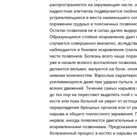
распространяется
на
окружающие
части
;
о
надкостная
клетчатка
подвергаются
гнойн
устремляющиеся
в
места
наименьшего
со
поражении
грудных
и
поясничных
позвонк
Остатки
позвонков
не
в
силах
далее
выдер
Образующееся
стойкое
искривление
дает
случается
совершенно
внезапно
,
вследств
наблюдается
и
боковое
искривление
(
скол
части
позвонков
.
Болезнь
всего
чаще
пора
уже
в
начале
всякого
воспаления
позвонка
делаются
вялыми
,
жалуются
на
боли
,
опо
нижним
конечностям
.
Взрослые
характери
усиливающееся
даже
при
ударах
пульса
,
всяких
движений
.
Течение
самых
нарывов
до
тех
пор
не
перестают
выделять
гной
с
ч
кости
или
пока
больной
не
умрет
от
истощ
перерождения
брюшных
органов
или
от
ра
нарыва
и
общего
гнилостного
заражения
.
нервов
;
иногда
появляются
двигательные
искривленными
позвонками
.
Предсказание
болезненный
процесс
в
костях
и
нарывы
и