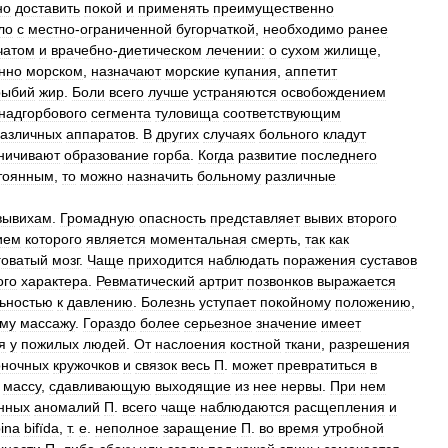
но
доставить
покой
и
применять
преимущественно
ло
с
местно
-
ограниченной
бугорчаткой
,
необходимо
ранее
чатом
и
врачебно
-
диетическом
лечении:
о
сухом
жилище
,
нно
морском
,
назначают
морские
купания
,
аппетит
рыбий
жир
.
Боли
всего
лучше
устраняются
освобождением
надгорбового
сегмента
туловища
соответствующим
азличных
аппаратов
.
В
других
случаях
больного
кладут
ничивают
образование
горба
.
Когда
развитие
последнего
тоянным
,
то
можно
назначить
больному
различные
вывихам
.
Громадную
опасность
представляет
вывих
второго
ием
которого
является
моментальная
смерть
,
так
как
говатый
мозг
.
Чаще
приходится
наблюдать
поражения
суставов
ого
характера
.
Ревматический
артрит
позвонков
выражается
льностью
к
давлению
.
Болезнь
уступает
покойному
положению
,
ому
массажу
.
Гораздо
более
серьезное
значение
имеет
я
у
пожилых
людей
.
От
наслоения
костной
ткани
,
разрешения
оночных
кружочков
и
связок
весь
П
.
может
превратиться
в
массу
,
сдавливающую
выходящие
из
нее
нервы
.
При
нем
нных
аномалий
П
.
всего
чаще
наблюдаются
расщепления
и
ina
bifïda
,
т
.
е
.
неполное
заращение
П
.
во
время
утробной