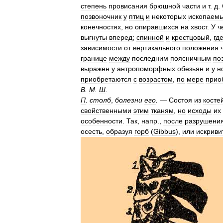
степень
провисания
брюшной
части
и
т
.
д
.
позвоночник
у
птиц
и
некоторых
ископаем
конечностях
,
но
опиравшихся
на
хвост
.
У
ч
выгнуты
вперед
;
спинной
и
крестцовый
,
гд
зависимости
от
вертикального
положения
границе
между
последним
поясничным
по
выражен
у
антропоморфных
обезьян
и
у
н
приобретаются
с
возрастом
,
по
мере
прио
В
.
М
.
Ш
.
П
.
столб
,
болезни
его
.
—
Состоя
из
косте
свойственными
этим
тканям
,
но
исходы
их
особенности
.
Так
,
напр
.,
после
разрушени
осесть
,
образуя
горб
(
Gibbus
),
или
искриви