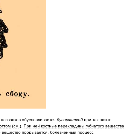
позвонков
обусловливается
бугорчаткой
при
так
назыв
.
оттом
(
см
.).
При
ней
костные
перекладины
губчатого
вещества
е
вещество
прорывается
,
болезненный
процесс