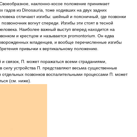
Своеобразное
,
наклонно
-
косое
положение
принимает
ых
гадов
из
Dinosauria
,
тоже
ходивших
на
двух
задних
еловека
отличают
изгибы:
шейный
и
поясничный
,
где
позвонки
е
позвоночник
вогнут
спереди
.
Изгибы
эти
стоят
в
тесной
человека
.
Наиболее
важный
выступ
вперед
находится
на
звонком
и
крестцом
и
называется
promontorium
.
Он
едва
оворожденных
младенцев
,
и
вообще
перечисленные
изгибы
бретения
привычки
к
вертикальному
положению
.
й
и
связок
,
П
.
может
поражаться
всеми
страданиями
,
в
силу
устройства
П
.
представляют
весьма
существенные
я
отдельных
позвонков
воспалительными
процессами
П
.
может
ться
(
см
.
ниже
).