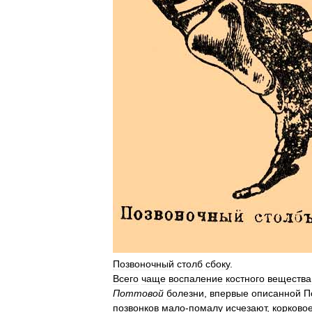
Позвоночный
столб
сбоку
.
Всего
чаще
воспаление
костного
вещества
Поттовой
болезни
,
впервые
описанной
П
позвонков
мало
-
помалу
исчезают
,
корково