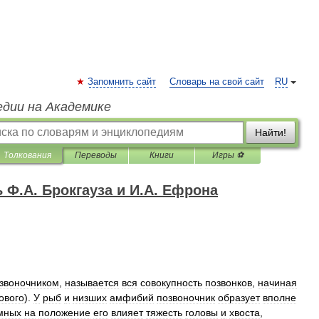
Запомнить сайт
Словарь на свой сайт
RU
едии на Академике
Найти!
Толкования
Переводы
Книги
Игры ⚽
Ф.А. Брокгауза и И.А. Ефрона
звоночником
,
называется
вся
совокупность
позвонков
,
начиная
ового
).
У
рыб
и
низших
амфибий
позвоночник
образует
вполне
мных
на
положение
его
влияет
тяжесть
головы
и
хвоста
,