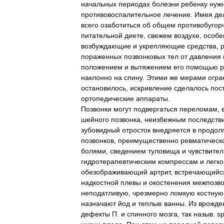
начальных
периодах
болезни
ребенку
нуж
противовоспалительное
лечение
.
Имея
де
всего
озаботиться
об
общем
противобугор
питательной
диете
,
свежем
воздухе
,
особе
возбуждающие
и
укрепляющие
средства
,
пораженных
позвонковых
тел
от
давления
положением
и
вытяжением
его
помощью
р
наклонно
на
спину
.
Этими
же
мерами
огра
остановилось
,
искривление
сделалось
пос
ортопедические
аппараты
.
Позвонки
могут
подвергаться
переломам
,
шейного
позвонка
,
неизбежным
последств
зубовидный
отросток
внедряется
в
продол
позвонков
,
преимущественно
ревматическ
болями
,
сведением
туловища
и
чувствите
гидротерапевтическим
компрессам
и
легк
обезображивающий
артрит
,
встречающийс
надкостной
плевы
и
окостенения
межпозв
неподатливую
,
чрезмерно
ломкую
костную
назначают
йод
и
теплые
ванны
.
Из
врожде
дефекты
П
.
и
спинного
мозга
,
так
назыв
.
sp