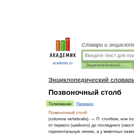
Словари и энциклоп
academic.ru
Энциклопедический словарь Ф.А. Брокгауза и И.А. Ефрона
Энциклопедический словарь 
Позвоночный столб
Толкование
Перевод
Позвоночный
столб
(
columna
vertebralis
). —
П
.
столбом
,
или
по
от
первого
(
шейного
)
до
последнего
(
хвост
горизонтальную
линию
,
а
у
животных
назе