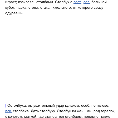
играет, взвиваясь столбами. Столбух а
вост.
,
сев.
большой
кубок, чарка, стопа, стакан хмельного, от которого сразу
одуреешь.
|
Остолбуха, оглушительный удар кулаком, особ. по голове,
пск.
столбеха. Дать столбуху. Столбушки жен., мн. род горелок,
с кочетом, маткой, где становятся столбцом, попарно, также