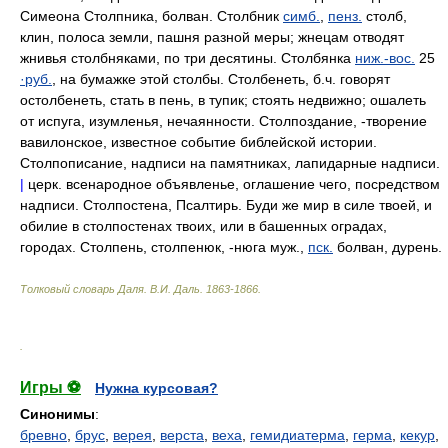
Симеона Столпника, болван. Столбник
симб.
,
пенз.
столб,
клин, полоса земли, пашня разной меры; жнецам отводят
жнивья столбняками, по три десятины. Столбянка
ниж.-вос.
25
·руб.
, на бумажке этой столбы. Столбенеть, б.ч. говорят
остолбенеть, стать в пень, в тупик; стоять недвижно; ошалеть
от испуга, изумленья, нечаянности. Столпоздание, -творение
вавилонское, известное событие библейской истории.
Столпописание, надписи на памятниках, лапидарные надписи.
|
церк. всенародное объявленье, оглашение чего, посредством
надписи. Столпостена, Псалтирь. Буди же мир в силе твоей, и
обилие в столпостенах твоих, или в башенных оградах,
городах. Столпень, столпенюк, -нюга муж.,
пск.
болван, дурень.
Толковый словарь Даля
.
В.И. Даль.
1863-1866
.
.
Игры ⚽
Нужна курсовая?
Синонимы
:
бревно
,
брус
,
верея
,
верста
,
веха
,
гемидиатерма
,
герма
,
кекур
,