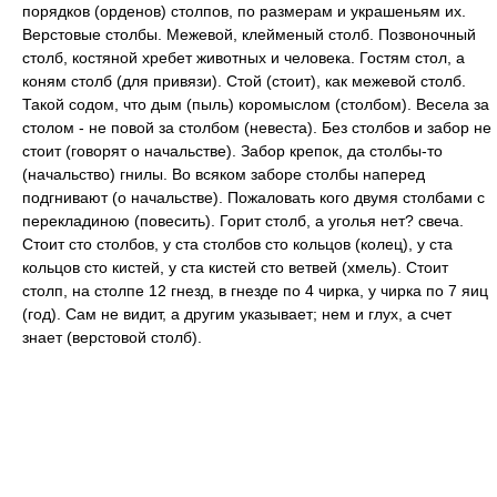
порядков (орденов) столпов, по размерам и украшеньям их.
Верстовые столбы. Межевой, клейменый столб. Позвоночный
столб, костяной хребет животных и человека. Гостям стол, а
коням столб (для привязи). Стой (стоит), как межевой столб.
Такой содом, что дым (пыль) коромыслом (столбом). Весела за
столом - не повой за столбом (невеста). Без столбов и забор не
стоит (говорят о начальстве). Забор крепок, да столбы-то
(начальство) гнилы. Во всяком заборе столбы наперед
подгнивают (о начальстве). Пожаловать кого двумя столбами с
перекладиною (повесить). Горит столб, а уголья нет? свеча.
Стоит сто столбов, у ста столбов сто кольцов (колец), у ста
кольцов сто кистей, у ста кистей сто ветвей (хмель). Стоит
столп, на столпе 12 гнезд, в гнезде по 4 чирка, у чирка по 7 яиц
(год). Сам не видит, а другим указывает; нем и глух, а счет
знает (верстовой столб).