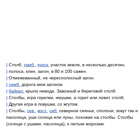
|
Столб,
тамб.
,
курск.
участок земли, в несколько десятин;
|
полоса, клин, загон, в 80 и 100 сажен.
|
Отмежеванный, не чересполосный загон.
|
симб.
дорога меж загонов.
|
байкал.
крыло невода. Завозный и береговой столб.
|
Столбы, игра горелки, имушки, а горит или ловит, столб.
|
Другая игра в ловушки, со жгутом.
|
Столбы,
сев.
,
вост.
,
сиб.
северное сиянье, сполохи; зовут так и
пасолнца, уши солнца или луны, похожие на столбы. Столбы
(солнце с ушами, пасолнца), к лютым морозам.