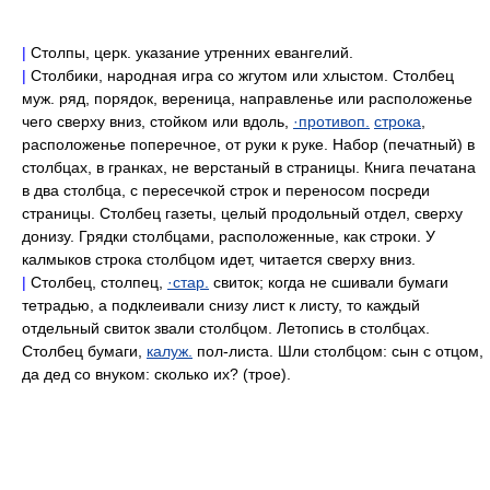
|
Столпы, церк. указание утренних евангелий.
|
Столбики, народная игра со жгутом или хлыстом. Столбец
муж. ряд, порядок, вереница, направленье или расположенье
чего сверху вниз, стойком или вдоль,
·противоп.
строка
,
расположенье поперечное, от руки к руке. Набор (печатный) в
столбцах, в гранках, не верстаный в страницы. Книга печатана
в два столбца, с пересечкой строк и переносом посреди
страницы. Столбец газеты, целый продольный отдел, сверху
донизу. Грядки столбцами, расположенные, как строки. У
калмыков строка столбцом идет, читается сверху вниз.
|
Столбец, столпец,
·стар.
свиток; когда не сшивали бумаги
тетрадью, а подклеивали снизу лист к листу, то каждый
отдельный свиток звали столбцом. Летопись в столбцах.
Столбец бумаги,
калуж.
пол-листа. Шли столбцом: сын с отцом,
да дед со внуком: сколько их? (трое).