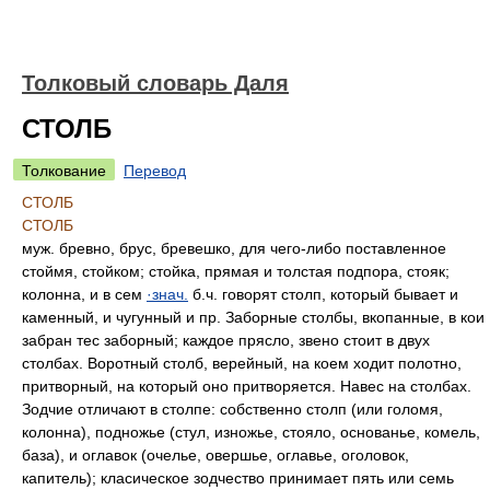
Толковый словарь Даля
СТОЛБ
Толкование
Перевод
СТОЛБ
СТОЛБ
муж. бревно, брус, бревешко, для чего-либо поставленное
стоймя, стойком; стойка, прямая и толстая подпора, стояк;
колонна, и в сем
·знач.
б.ч. говорят столп, который бывает и
каменный, и чугунный и пр. Заборные столбы, вкопанные, в кои
забран тес заборный; каждое прясло, звено стоит в двух
столбах. Воротный столб, верейный, на коем ходит полотно,
притворный, на который оно притворяется. Навес на столбах.
Зодчие отличают в столпе: собственно столп (или голомя,
колонна), подножье (стул, изножье, стояло, основанье, комель,
база), и оглавок (очелье, овершье, оглавье, оголовок,
капитель); класическое зодчество принимает пять или семь