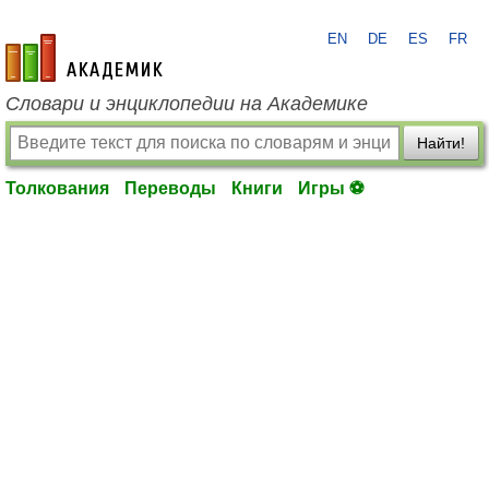
EN
DE
ES
FR
academic.ru
Словари и энциклопедии на Академике
Найти!
Толкования
Переводы
Книги
Игры ⚽