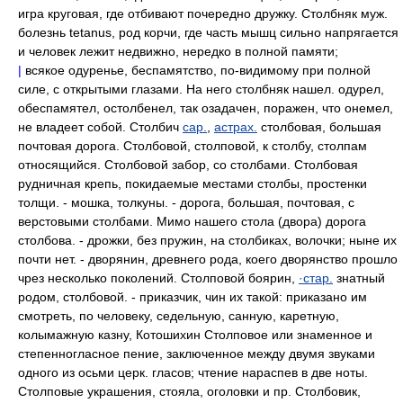
игра круговая, где отбивают почередно дружку. Столбняк муж.
болезнь tetanus, род корчи, где часть мышц сильно напрягается
и человек лежит недвижно, нередко в полной памяти;
|
всякое одуренье, беспамятство, по-видимому при полной
силе, с открытыми глазами. На него столбняк нашел. одурел,
обеспамятел, остолбенел, так озадачен, поражен, что онемел,
не владеет собой. Столбич
сар.
,
астрах.
столбовая, большая
почтовая дорога. Столбовой, столповой, к столбу, столпам
относящийся. Столбовой забор, со столбами. Столбовая
рудничная крепь, покидаемые местами столбы, простенки
толщи. - мошка, толкуны. - дорога, большая, почтовая, с
верстовыми столбами. Мимо нашего стола (двора) дорога
столбова. - дрожки, без пружин, на столбиках, волочки; ныне их
почти нет. - дворянин, древнего рода, коего дворянство прошло
чрез несколько поколений. Столповой боярин,
·стар.
знатный
родом, столбовой. - приказчик, чин их такой: приказано им
смотреть, по человеку, седельную, санную, каретную,
колымажную казну, Котошихин Столповое или знаменное и
степенногласное пение, заключенное между двумя звуками
одного из осьми церк. гласов; чтение нараспев в две ноты.
Столповые украшения, стояла, оголовки и пр. Столбовик,