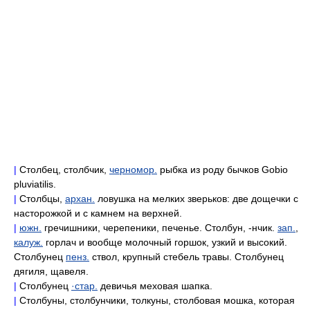
|
Столбец, столбчик,
черномор.
рыбка из роду бычков Gobio
pluviatilis.
|
Столбцы,
архан.
ловушка на мелких зверьков: две дощечки с
насторожкой и с камнем на верхней.
|
южн.
гречишники, черепеники, печенье. Столбун, -нчик.
зап.
,
калуж.
горлач и вообще молочный горшок, узкий и высокий.
Столбунец
пенз.
ствол, крупный стебель травы. Столбунец
дягиля, щавеля.
|
Столбунец
·стар.
девичья меховая шапка.
|
Столбуны, столбунчики, толкуны, столбовая мошка, которая