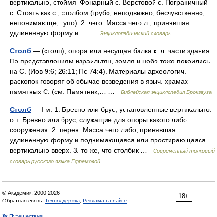
вертикально, стоймя. Фонарный с. Верстовой с. Пограничный
с. Стоять как с., столбом (грубо; неподвижно, бесчувственно,
непонимающе, тупо). 2. чего. Масса чего л., принявшая
удлинённую форму и… …
Энциклопедический словарь
Столб
— (столп), опора или несущая балка к. л. части здания.
По представлениям израильтян, земля и небо тоже покоились
на С. (Иов 9:6; 26:11; Пс 74:4). Материалы археологич.
раскопок говорят об обычае возведения в языч. храмах
памятных С. (см. Памятник,… …
Библейская энциклопедия Брокгауза
Столб
— I м. 1. Бревно или брус, установленные вертикально.
отт. Бревно или брус, служащие для опоры какого либо
сооружения. 2. перен. Масса чего либо, принявшая
удлиненную форму и поднимающаяся или простирающаяся
вертикально вверх. 3. то же, что столбик …
Современный толковый
словарь русского языка Ефремовой
© Академик, 2000-2026
18+
Обратная связь:
Техподдержка
,
Реклама на сайте
👣 Путешествия