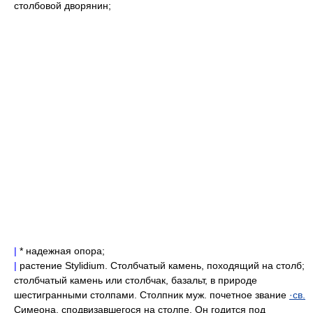
столбовой дворянин;
|
* надежная опора;
|
растение Stylidium. Столбчатый камень, походящий на столб;
столбчатый камень или столбчак, базальт, в природе
шестигранными столпами. Столпник муж. почетное звание
·св.
Симеона, сподвизавшегося на столпе. Он годится под