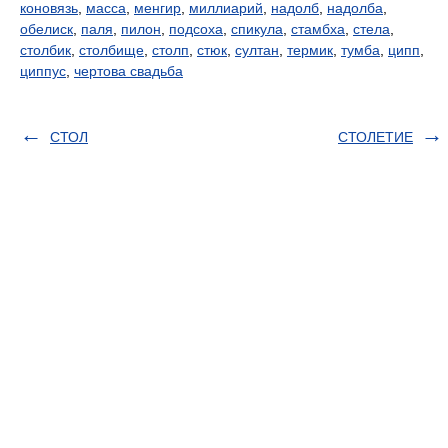
коновязь
,
масса
,
менгир
,
миллиарий
,
надолб
,
надолба
,
обелиск
,
паля
,
пилон
,
подсоха
,
спикула
,
стамбха
,
стела
,
столбик
,
столбище
,
столп
,
стюк
,
султан
,
термик
,
тумба
,
ципп
,
циппус
,
чертова свадьба
СТОЛ
СТОЛЕТИЕ