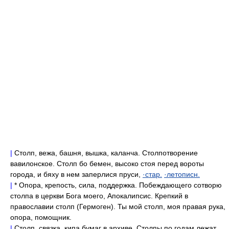
|
Столп, вежа, башня, вышка, каланча. Столпотворение
вавилонское. Столп бо бемен, высоко стоя перед вороты
города, и бяху в нем заперлися пруси,
·стар.
·летописн.
|
* Опора, крепость, сила, поддержка. Побеждающего сотворю
столпа в церкви Бога моего, Апокалипсис. Крепкий в
православии столп (Гермоген). Ты мой столп, моя правая рука,
опора, помощник.
|
Столп, связка, кипа бумаг в архиве. Столпы по годам лежат,