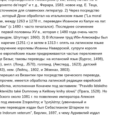
governo
de
'
regni
"
и
т
.
д
.,
Ферара
,
1583
;
новое
изд
.
Е
.
Теца
,
сточником
для
славянских
литератур
.
2
)
Через
посредство
),
который
Дони
обработал
на
итальянском
языке
("
La
moral
ше
,
между
1263
и
1278
гг
.,
переведен
Иоанном
из
Капуи
на
лат
.
itae
" (
с
1480
г
.
часто
печатался
).
Последнее
сочинение
и
первой
половины
XV
в
.,
которая
с
1480
года
очень
часто
ландом
,
Штутгарт
,
1860
).
3
)
В
Испании
труд
Ибн
-
Алмокафы
был
наречие
(
1251
г
.)
и
затем
в
1313
г
.
опять
на
латинском
языке
оручению
королевы
Иоанны
Наваррской
,
супруги
короля
ие
европейские
языки
придерживаются
частью
переложения
де
Безье
;
таковы
переводы:
на
испанский
язык
(
Бургос
,
1498
),
6
),
англ
. (
Лонд
.,
J570
),
голланд
. (
Амстерд
.,
1623
),
датский
43
),
нем
. (
Лейпц
.,
1802
,
и
Эйзенах
,
3803
).
перешел
из
Византии
при
посредстве
греческого
перевода
,
впрочем
,
имеется
обработка
латинской
редакции
еврейской
аботка
,
исполненная
Коначем
под
заглавием:
"
Pravidlo
lidského
kteréžto
také
Dumnowy
a
Kelilowy
knihy
slowú
" (
Прага
,
1528
).
Но
бского
около
1081
г
.
по
повелению
императора
Алексея
под
именем
Στεφανίτης
и
'
Ιχνηλάτης
(
увенчанный
и
ким
переводом
издан
был
Себастианом
Штарком
по
e
Indorum
veterum
",
Берлин
,
1697
,
к
чему
Ауривилий
издал