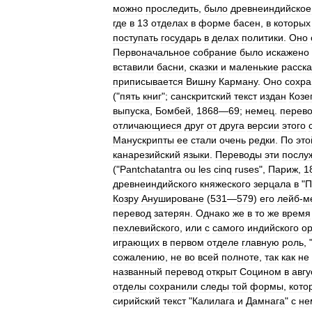
можно
проследить
,
было
древнеиндийское
где
в
13
отделах
в
форме
басен
,
в
которых
поступать
государь
в
делах
политики
.
Оно
Первоначальное
собрание
было
искажено
вставили
басни
,
сказки
и
маленькие
расск
приписывается
Вишну
Карману
.
Оно
сохра
("
пять
книг
";
санскритский
текст
издан
Козе
выпуска
,
Бомбей
,
1868
—
69
;
немец
.
перев
отличающиеся
друг
от
друга
версии
этого
Манускрипты
ее
стали
очень
редки
.
По
это
канарезийский
языки
.
Переводы
эти
послу
("
Pantchatantra
ou
les
cinq
ruses
",
Париж
,
1
древнеиндийского
княжеского
зерцала
в
"
П
Козру
Анушироване
(
531
—
579
)
его
лейб
-
м
перевод
затерян
.
Однако
же
в
то
же
время
пехлевийского
,
или
с
самого
индийского
о
играющих
в
первом
отделе
главную
роль
, 
сожалению
,
не
во
всей
полноте
,
так
как
не
названный
перевод
открыт
Социном
в
авгу
отделы
сохранили
следы
той
формы
,
кото
сирийский
текст
"
Калилага
и
Дамнага
"
с
не