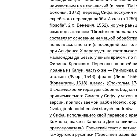
неизвестным
на
итальянский
(
п
.
загл
. "
Del
Болонья
,
1872
);
перевод
Сифа
послужил
и
еврейского
перевода
рабби
-
Иоэля
(
в
1250
filosofia
",
2
т
.,
Венеция
,
1552
),
но
уже
рань
язык
под
заглавием
"
Directorium
humanae
v
составляет
основание
немецкой
обработк
появлялась
в
печати
(
в
последний
раз
Гол
при
Альфонсе
X
переведен
на
кастильское
Раймондом
де
Безье
,
ученым
врачом
,
по
п
Филиппа
Красивого
.
Переводы
на
новейш
Иоанна
из
Капуи
,
частью
же
—
Раймонда
итальян
. (
Флор
.,
1548
),
франц
. (
Лион
,
155
(
Копенгаген
,
1618
),
шведск
. (
Стокгольм
,
17
В
славянские
литературы
сборник
Бидпая
приписываемого
Симеону
Сифу
;
у
чехов
,
версии
,
приписываемой
рабби
Иоэлю
,
обр
života
,
jinak
podobenstwi
starych
mudreůw
...
у
Сифа
,
исполнившего
свой
перевод
с
ара
Комнена
,
шакалы
Калила
и
Димна
явились
преследователь
).
Греческий
текст
с
латинс
гамбургской
рукописи
("
Specimen
Sapientia