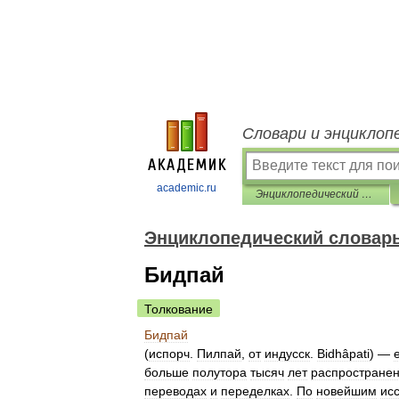
Словари и энциклоп
academic.ru
Энциклопедический словарь Ф.А. Брокгауза и И.А. Ефрона
Энциклопедический словарь 
Бидпай
Толкование
Бидпай
(
испорч
.
Пилпай
,
от
индусск
.
Bidhâpati
) —
больше
полутора
тысяч
лет
распростране
переводах
и
переделках
.
По
новейшим
ис