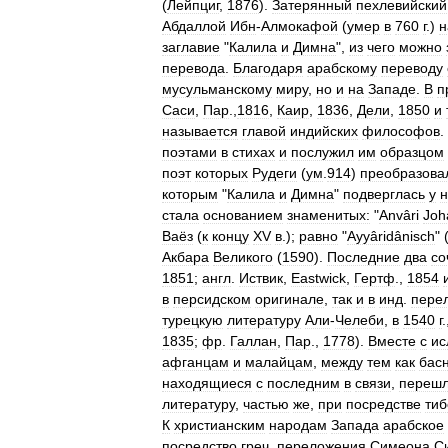
(
Лейпциг
,
1876
).
Затерянный
пехлевийский
Абдаллой
Ибн
-
Алмокафой
(
умер
в
760
г
.)
н
заглавие
"
Калила
и
Димна
",
из
чего
можно
перевода
.
Благодаря
арабскому
переводу
мусульманскому
миру
,
но
и
на
Западе
.
В
п
Саси
,
Пар
.,
1816
,
Каир
,
1836
,
Дели
,
1850
и
называется
главой
индийских
философов
.
поэтами
в
стихах
и
послужил
им
образцом
поэт
которых
Рудеги
(
ум
.
914
)
преобразова
которым
"
Калила
и
Димна
"
подверглась
у
н
стала
основанием
знаменитых:
"
Anvâri
Joha
Ваёз
(
к
концу
XV
в
.);
равно
"
Ayyâridânisch
" 
Акбара
Великого
(
1590
).
Последние
два
со
1851
;
англ
.
Иствик
,
Eastwick
,
Гертф
.,
1854
в
персидском
оригинале
,
так
и
в
инд
.
пере
турецкую
литературу
Али
-
Челеби
,
в
1540
г
.
1835
;
фр
.
Галлан
,
Пар
.,
1778
).
Вместе
с
ис
афганцам
и
малайцам
,
между
тем
как
бас
находящиеся
с
последним
в
связи
,
переш
литературу
,
частью
же
,
при
посредстве
тиб
К
христианским
народам
Запада
арабское
посредство
греч
.
переложения
Симеона
С