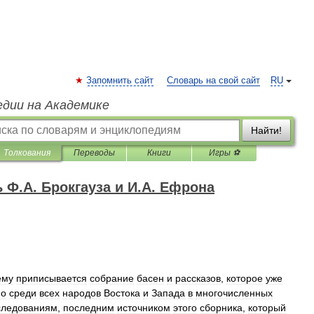
Запомнить сайт
Словарь на свой сайт
RU
едии на Академике
Найти!
Толкования
Переводы
Книги
Игры ⚽
Ф.А. Брокгауза и И.А. Ефрона
ему
приписывается
собрание
басен
и
рассказов
,
которое
уже
но
среди
всех
народов
Востока
и
Запада
в
многочисленных
следованиям
,
последним
источником
этого
сборника
,
который