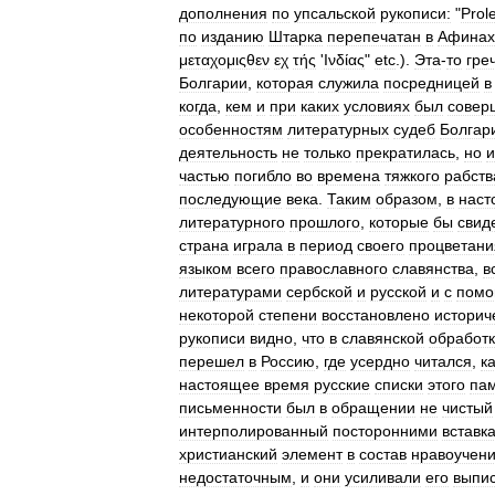
дополнения
по
упсальской
рукописи:
"
Prol
по
изданию
Штарка
перепечатан
в
Афинах
μεταχομιςθεν
εχ
τής
'
Ινδίας
"
etc
.).
Эта
-
то
гре
Болгарии
,
которая
служила
посредницей
в
когда
,
кем
и
при
каких
условиях
был
совер
особенностям
литературных
судеб
Болгар
деятельность
не
только
прекратилась
,
но
и
частью
погибло
во
времена
тяжкого
рабств
последующие
века
.
Таким
образом
,
в
наст
литературного
прошлого
,
которые
бы
свид
страна
играла
в
период
своего
процветани
языком
всего
православного
славянства
,
в
литературами
сербской
и
русской
и
с
пом
некоторой
степени
восстановлено
историч
рукописи
видно
,
что
в
славянской
обработ
перешел
в
Россию
,
где
усердно
читался
,
к
настоящее
время
русские
списки
этого
па
письменности
был
в
обращении
не
чистый
интерполированный
посторонними
вставк
христианский
элемент
в
состав
нравоучен
недостаточным
,
и
они
усиливали
его
выпи