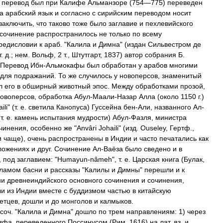
перевод
был
при
Калифе
Альманзоре
(
754
—
775
)
переведен
а
арабский
язык
и
согласно
с
сирийским
переводом
носит
заключить
,
что
таково
тоже
было
заглавие
и
пехлевийского
сочинение
распространилось
не
только
по
всему
редисловии
к
араб
. "
Калила
и
Димна
" (
издан
Сильвестром
де
т
.
д
.;
нем
.
Вольф
,
2
т
.,
Штутгарт
,
1837
)
автор
собрания
Б
.
Перевод
Ибн
-
Альмокафы
был
обработан
у
арабов
многими
для
подражаний
.
То
же
случилось
у
новоперсов
,
знаменитый
л
его
в
обширный
животный
эпос
.
Между
обработками
прозой
,
овоперсов
,
обработка
Абул
-
Маали
-
Назар
Алла
(
около
1150
г
.)
ili
" (
т
.
е
.
светила
Канопуса
)
Гуссейна
бен
-
Али
,
названного
Ал
-
(
т
.
е
.
камень
испытания
мудрости
)
Абул
-
Фазля
,
министра
чинения
,
особенно
же
"
Anvâri
Johaili
" (
изд
.
Ouseley
,
Гертф
.,
и
чаще
),
очень
распространены
в
Индии
и
часто
печатались
как
ложениях
и
друг
.
Сочинение
Ал
-
Ваёза
было
сведено
и
в
,
под
заглавием:
"
Humayun
-
nâmeh
",
т
.
е
.
Царская
книга
(
Булак
,
ламом
басни
и
рассказы
"
Калилы
и
Димны
"
перешли
и
к
ни
древнеиндийского
основного
сочинения
и
сочинения
,
ли
из
Индии
вместе
с
буддизмом
частью
в
китайскую
етцев
,
дошли
и
до
монголов
и
калмыков
.
соч
. "
Калила
и
Димна
"
дошло
по
трем
направлениям:
1
)
через
ифа
,
переведенного
Поссинусом
(
Рим
,
1616
)
на
лат
.
яз
.
и