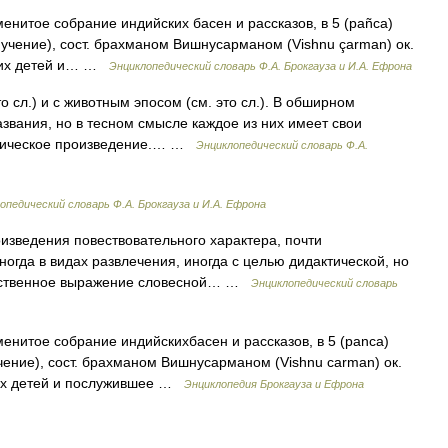
менитое собрание индийских басен и рассказов, в 5 (pañca)
е, учение), сост. брахманом Вишнусарманом (Vishnu çarman) ок.
рских детей и… …
Энциклопедический словарь Ф.А. Брокгауза и И.А. Ефрона
 сл.) и с животным эпосом (см. это сл.). В обширном
звания, но в тесном смысле каждое из них имеет свои
актическое произведение.… …
Энциклопедический словарь Ф.А.
опедический словарь Ф.А. Брокгауза и И.А. Ефрона
оизведения повествовательного характера, почти
огда в видах развлечения, иногда с целью дидактической, но
стественное выражение словесной… …
Энциклопедический словарь
менитое собрание индийскихбасен и рассказов, в 5 (раnса)
учение), сост. брахманом Вишнусарманом (Vishnu carman) ок.
ских детей и послужившее …
Энциклопедия Брокгауза и Ефрона