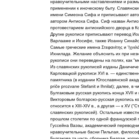
нравоучительными
наставлениями
и
разм
применении
к
иноческому
быту
.
Славянски
имени
Симеона
Сифа
и
приписывают
авто
автором
Антиоха
Сифа
.
Сиф
назван
Антио
протовестарием
антиохийского
дворца
в
К
Другие
рукописи
приписывают
перевод
Ио
Варлааме
и
Иосифе
,
также
Иоанну
Синайс
Самые
греческие
имена
Στεφανίτης
и
'
Ιχνιλ
Ихнилада
.
Желание
объяснить
их
при
нез
рукописи
они
переведены
на
полях
,
как
"
м
Из
славянских
рукописей
изданы
Даничич
Карловацкой
рукописи
XVI
в
. —
единствен
памятника
(
в
издании
Югославянской
акад
priče
prozvane
Stefanit
и
Ihnilat
);
далее
,
в
ч
Булгаковым
русская
рукопись
конца
XVII
и
Викторовым
болгарско
-
русская
рукопись
к
относится
к
XIII
-
XIV
в
.,
а
другая
—
к
XV
("
С
славянских
рукописей
).
Остальные
извест
прошлом
столетии
по
одной
французской
Гуссейна
Ваэзы
,
академический
переводчи
нравоучительные
басни
Пильпая
,
филосо
Булгакова
та
часть
сборника
Бидпая
,
кото