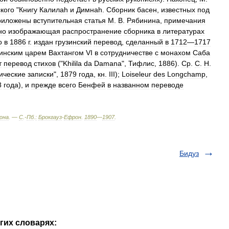
кого
"
Книгу
Калилаh
и
Димнаh
.
Сборник
басен
,
известных
под
риложены
вступительная
статья
М
.
В
.
Рябинина
,
примечания
но
изображающая
распространение
сборника
в
литературах
о
в
1886
г
.
издан
грузинский
перевод
,
сделанный
в
1712
—
1717
зинским
царем
Вахтангом
VI
в
сотрудничестве
с
монахом
Саба
т
перевод
стихов
("
Khilila
da
Damana
",
Тифлис
,
1886
).
Ср
.
С
.
H
.
ические
записки
",
1879
года
,
кн
.
III
);
Loiseleur
des
Longchamp
,
8
года
),
и
прежде
всего
Бенфей
в
названном
переводе
она
. —
С
.-
Пб
.
:
Брокгауз
-
Ефрон
.
1890
—
1907
.
Бидуз
гих словарях: