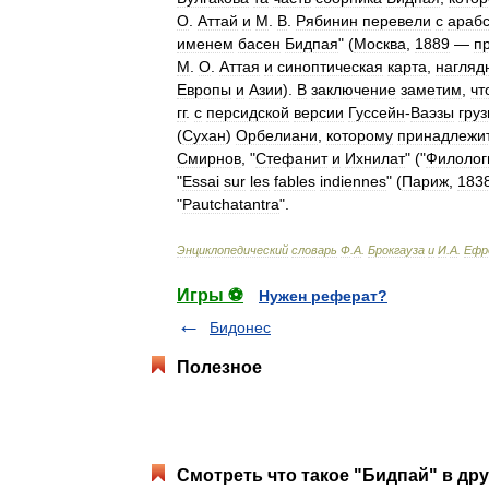
О
.
Аттай
и
М
.
В
.
Рябинин
перевели
с
арабс
именем
басен
Бидпая
" (
Москва
,
1889
—
п
М
.
О
.
Аттая
и
синоптическая
карта
,
нагляд
Европы
и
Азии
).
В
заключение
заметим
,
чт
гг
.
с
персидской
версии
Гуссейн
-
Ваэзы
гру
(
Сухан
)
Орбелиани
,
которому
принадлежи
Смирнов
, "
Стефанит
и
Ихнилат
" ("
Филолог
"
Essai
sur
les
fables
indiennes
" (
Париж
,
183
"
Pautchatantra
".
Энциклопедический
словарь
Ф
.
А
.
Брокгауза
и
И
.
А
.
Ефр
Игры ⚽
Нужен реферат?
Бидонес
Полезное
Смотреть что такое "Бидпай" в дру