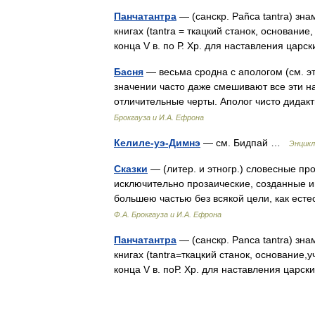
Панчатантра
— (санскр. Pañca tantra) зна
книгах (tantra = ткацкий станок, основани
конца V в. по Р. Хр. для наставления ца
Басня
— весьма сродна с апологом (см. это
значении часто даже смешивают все эти на
отличительные черты. Аполог чисто дид
Брокгауза и И.А. Ефрона
Келиле-уэ-Димнэ
— см. Бидпай …
Энцикл
Сказки
— (литер. и этногр.) словесные пр
исключительно прозаические, созданные ин
большею частью без всякой цели, как е
Ф.А. Брокгауза и И.А. Ефрона
Панчатантра
— (санскр. Panca tantra) зна
книгах (tantra=ткацкий станок, основание,
конца V в. поР. Хр. для наставления цар