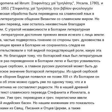
egomena
ad
librum:
Στεφανίτηςχ
χαί
'
Ιχνηλάτης
",
Упсала
,
1780
),
и
1851
("
Στεφανίτης
χαί
'
Ιχνηλάτης
ήτοι
βιβλίον
φνςιολογιχόν
ческая
обработка
была
переведена
на
славянский
язык
в
литературном
общении
Византии
со
славянским
миром
.
Но
шен
перевод
,
нам
осталось
неизвестным
благодаря
ии
.
С
утратой
независимости
в
Болгарии
литературная
литературное
достояние
прежних
веков
исчезло
с
лица
земли:
а
,
частью
подверглось
гонению
со
стороны
греч
.
духовенства
в
оящее
время
в
Болгарии
не
сохранилось
следов
ее
етельствовали
о
той
видной
посредствующей
роли
,
какую
эта
я
.
Но
благодаря
тому
,
что
болгарский
язык
был
литературным
се
раз
переведенное
в
Болгарии
легко
и
быстро
усваивалось
ощью
сербских
,
а
главное
русских
рукописей
может
быть
до
еское
значение
болгарской
литературы
.
Из
одной
сербской
ке
сборник
Бидпая
появился
не
позже
XIII
ст
.
Из
Болгарии
он
ак
об
этом
можно
судить
уже
по
одному
тому
,
что
и
в
мятника
не
составляют
редкости
.
Но
в
нашей
древней
текст
славянского
перевода
Стефанита
и
Ихнилата
,
а
ами
.
Уже
греч
.
переводчик
и
греч
.
переписчики
ввели
ий
индийских
басен
.
Но
нашим
книжникам
это
показалось
сками
из
Свящ
.
Писания
и
Отцев
Церкви
,
а
также