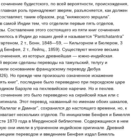
сочинение
будистского
,
по
всей
вероятности
,
происхождения
,
главная
роль
принадлежит
зверям
,
разъясняется
,
как
должен
составляет
,
таким
образом
,
род
"
княжеского
зерцала
".
в
самой
Индии
тем
,
что
отделили
первые
пять
отделов
,
азы
.
Составление
этого
состоящего
из
пяти
книг
сочинения
нилось
в
Индии
до
наших
дней
и
называется
"
Pantchatantra
"
гартеном
,
2
т
.,
Бонн
,
1848
—
59
, —
Кильгорном
и
Бюлером
,
3
од
Бенфея
,
2
т
.,
Лейпц
.,
1859
).
Существуют
многие
весьма
сочинения
,
из
которых
древнейшая
—
южно
-
индийская
.
й
версии
сделаны
переводы
на
тамульский
,
телугу
и
жили
основанием
французскому
переводу
Дюбуа
826
).
Но
прежде
чем
произошло
означенное
искажение
ять
книг
",
последнее
было
переведено
при
персидском
царе
едиком
Барзуле
на
пехлевийское
наречие
.
Но
и
пехлев
.
сочинение
это
было
переведено
на
сирийский
язык
или
с
ригинала
.
Этот
перевод
,
названный
по
именам
обоих
шакалов
,
"
Калилаг
и
Дамнаг
",
сохранился
до
настоящего
времени
,
но
,
к
хватает
нескольких
отделов
.
По
инициативе
Бенфея
и
Бикелля
сте
1870
года
в
Мердинской
библиотеке
.
Содержащиеся
в
нем
рую
они
имели
в
утраченном
индийском
оригинале
.
Древний
мецким
переводом
и
введением
Бенфея
издал
Бикелль