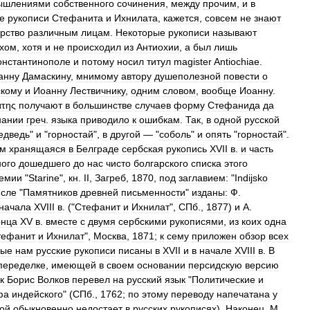
ышлениями
собственного
сочинения
,
между
прочим
,
и
в
е
рукописи
Стефанита
и
Ихнилата
,
кажется
,
совсем
не
знают
рство
различным
лицам
.
Некоторые
рукописи
называют
хом
,
хотя
и
не
происходил
из
Антиохии
,
а
был
лишь
онстантинополе
и
потому
носил
титул
magister
Antiochiae
.
анну
Дамаскину
,
мнимому
автору
душеполезной
повести
о
кому
и
Иоанну
Лествичнику
,
одним
словом
,
вообще
Иоанну
.
άτης
получают
в
большинстве
случаев
форму
Стефанида
да
нании
греч
.
языка
приводило
к
ошибкам
.
Так
,
в
одной
русской
едведь
"
и
"
горностай
",
в
другой
— "
соболь
"
и
опять
"
горностай
".
ем
хранящаяся
в
Белграде
сербская
рукопись
XVII
в
.
и
часть
ного
дошедшего
до
нас
чисто
болгарского
списка
этого
емии
"
Starine
",
кн
.
II
,
Загреб
,
1870
,
под
заглавием:
"
Indijsko
исле
"
Памятников
древней
письменности
"
изданы:
Ф
.
начала
XVIII
в
. ("
Стефанит
и
Ихнилат
",
СПб
.,
1877
)
и
А
.
онца
XV
в
.
вместе
с
двумя
сербскими
рукописями
,
из
коих
одна
тефанит
и
Ихнилат
",
Москва
,
1871
;
к
сему
приложен
обзор
всех
ные
нам
русские
рукописи
писаны
в
XVII
и
в
начале
XVIII
в
.
В
переделке
,
имеющей
в
своем
основании
персидскую
версию
к
Борис
Волков
перевел
на
русский
язык
"
Политические
и
фа
индейского
" (
СПб
.,
1762
;
по
этому
переводу
напечатана
у
рой
обыкновенно
недостает
в
русских
рукописях
).
Наконец
,
М
.