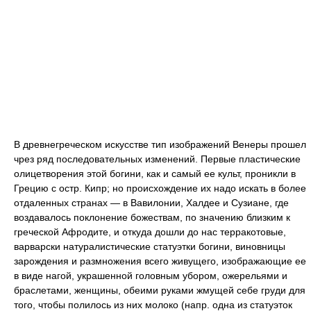
В древнегреческом искусстве тип изображений Венеры прошел
чрез ряд последовательных изменений. Первые пластические
олицетворения этой богини, как и самый ее культ, проникли в
Грецию с остр. Кипр; но происхождение их надо искать в более
отдаленных странах — в Вавилонии, Халдее и Сузиане, где
воздавалось поклонение божествам, по значению близким к
греческой Афродите, и откуда дошли до нас терракотовые,
варварски натуралистические статуэтки богини, виновницы
зарождения и размножения всего живущего, изображающие ее
в виде нагой, украшенной головным убором, ожерельями и
браслетами, женщины, обеими руками жмущей себе груди для
того, чтобы полилось из них молоко (напр. одна из статуэток