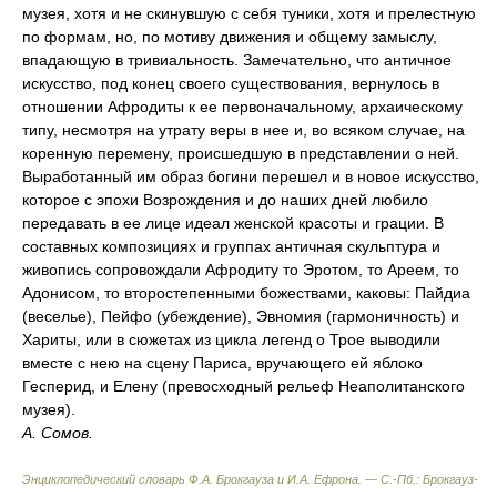
музея, хотя и не скинувшую с себя туники, хотя и прелестную
по формам, но, по мотиву движения и общему замыслу,
впадающую в тривиальность. Замечательно, что античное
искусство, под конец своего существования, вернулось в
отношении Афродиты к ее первоначальному, архаическому
типу, несмотря на утрату веры в нее и, во всяком случае, на
коренную перемену, происшедшую в представлении о ней.
Выработанный им образ богини перешел и в новое искусство,
которое с эпохи Возрождения и до наших дней любило
передавать в ее лице идеал женской красоты и грации. В
составных композициях и группах античная скульптура и
живопись сопровождали Афродиту то Эротом, то Ареем, то
Адонисом, то второстепенными божествами, каковы: Пайдиа
(веселье), Пейфо (убеждение), Эвномия (гармоничность) и
Хариты, или в сюжетах из цикла легенд о Трое выводили
вместе с нею на сцену Париса, вручающего ей яблоко
Гесперид, и Елену (превосходный рельеф Неаполитанского
музея).
А. Сомов.
Энциклопедический словарь Ф.А. Брокгауза и И.А. Ефрона. — С.-Пб.: Брокгауз-