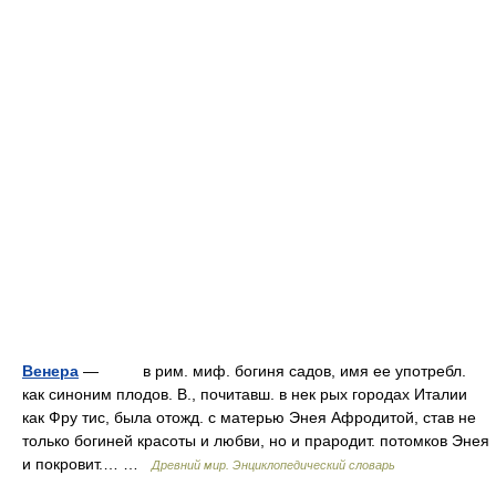
Венера
— в рим. миф. богиня садов, имя ее употребл.
как синоним плодов. В., почитавш. в нек рых городах Италии
как Фру тис, была отожд. с матерью Энея Афродитой, став не
только богиней красоты и любви, но и прародит. потомков Энея
и покровит.… …
Древний мир. Энциклопедический словарь