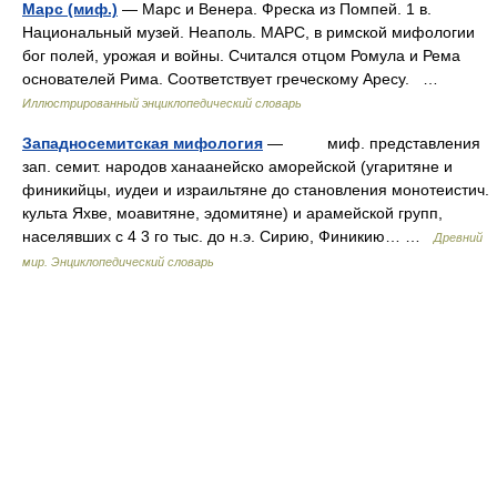
Марс (миф.)
— Марс и Венера. Фреска из Помпей. 1 в.
Национальный музей. Неаполь. МАРС, в римской мифологии
бог полей, урожая и войны. Считался отцом Ромула и Рема
основателей Рима. Соответствует греческому Аресу. …
Иллюстрированный энциклопедический словарь
Западносемитская мифология
— миф. представления
зап. семит. народов ханаанейско аморейской (угаритяне и
финикийцы, иудеи и израильтяне до становления монотеистич.
культа Яхве, моавитяне, эдомитяне) и арамейской групп,
населявших с 4 3 го тыс. до н.э. Сирию, Финикию… …
Древний
мир. Энциклопедический словарь