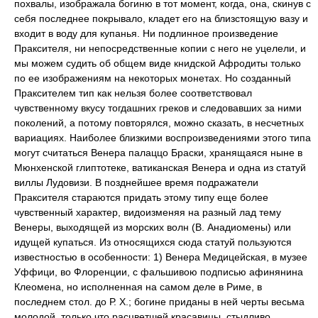
похвалы, изображала богиню в тот момент, когда, она, скинув с
себя последнее покрывало, кладет его на близстоящую вазу и
входит в воду для купанья. Ни подлинное произведение
Праксителя, ни непосредственные копии с него не уцелели, и
мы можем судить об общем виде книдской Афродиты только
по ее изображениям на некоторых монетах. Но созданный
Праксителем тип как нельзя более соответствовал
чувственному вкусу тогдашних греков и следовавших за ними
поколений, а потому повторялся, можно сказать, в несчетных
вариациях. Наиболее близкими воспроизведениями этого типа
могут считаться Венера палаццо Браски, хранящаяся ныне в
Мюнхенской глиптотеке, ватиканская Венера и одна из статуй
виллы Лудовизи. В позднейшее время подражатели
Праксителя стараются придать этому типу еще более
чувственный характер, видоизменяя на разный лад тему
Венеры, выходящей из морских волн (В. Анадиомены) или
идущей купаться. Из относящихся сюда статуй пользуются
известностью в особенности: 1) Венера Медицейская, в музее
Уффици, во Флоренции, с фальшивою подписью афинянина
Клеомена, но исполненная на самом деле в Риме, в
последнем стол. до Р. X.; богине приданы в ней черты весьма
молодой, только что расцветшей красавицы, стыдливо