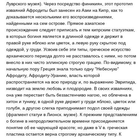
Луврского музея). Через посредство финикиян, этот прототип
изваяний Афродиты был занесен из Азии на Кипр, как то
доказывается несколькими его воспроизведениями,
найденными на сем острове. Прямое азиатское
происхождение следует приписать и тем кипрским статуэткам,
в которых богиня является в длинной одежде и держит в
правой руке яблоко или цветок, а левую руку скрытою под
одеждой, у груди. Усвоив себе эти типы, греческое искусство
архаического периода долго не расставалось с ними, но потом
внесло в них чисто эллинскую строгую грацию. По-видимому, в
начальную пору Греция знала только одну "Небесную"
Афродиту, Афродиту-Уранию, власть которой
распространяется на всю природу и, по выражению Эврипида,
низводит на землю любовь и плодородие. В своих изваяниях,
она уже перестает быть беззастенчиво нагою, но облечена в
хитон и тунику, в одной руке держит у груди яблоко, цветок или
голубя, а другою слегка приподнимает подол своей одежды
(фрагмент статуи в Лионск. музее). К прежним представлениям
о богине в непродолжительном времени присоединяется
понятие об ее чарующей красоте; но даже в V в. греческая
пластика остается верна строгому архаическому типу. К