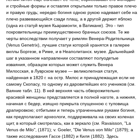
и стройные формы и оставляя открытыми только правое плечо
и правую грудь; нередко богиня одною рукою надевает себе на
плечо развевающийся сзади плащ, а в другой держит яблоко
(одна из статуй музея Кьарамонти, в Ватикане). Это - тип
покровительницы преимущественно брачных союзов. Те же
черты впоследствии получает у римлян Венера-Родительница
(Venus Genetrix), лучшие статуи которой хранятся в галерее
виллы Боргезе, в Риме, и в Неаполитанск. музее. Дальнейший
шаг в указанном направлении составляют полуодетые
изваяния, образцом которых может служить Венера
Милосская, в Луврском музее — великолепная статуя,
найденная в 1820 г. на остр. Милос и принадлежащая если не
самому Скопасу, то одному из даровитейших его учеников (см.
Ваяние табл. 11). В ней верхняя часть обворожительно
красивой женщины представляется в полной наготе, а нижняя,
начиная с бедер, изящно прикрыта спущенною с туловища
драпировкою; отбитыми и теперь утраченными руками богиня,
как предполагают археологи, поддерживала на своих коленах
щит, в который смотрелась, как в зеркало (см. Ravaisson, "La
Venus de Milo", (1871); v. Goeler, "Die Venus von Milo" (1879); a
также исследования Гассе (1882) и Киля (1882). Здесь