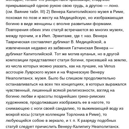
прикрывающей одною рукою свою грудь, а другою — лоно.
(см. Ваяние табл. III) 2) Венера Капитолийского музея в Риме,
похожая по позе и жесту на Медицейскую, но изображающая
богиню в виде женщины с вполне развитыми формами.
Повторения обеих этих статуй встречаются во многих музеях,
между прочим, и в Имп. Эрмитаже, где т. наз. Венера
Таврическая составляет дубликат В. Медицейской, а
извлеченная недавно из забвения Гатчинская Венера —
дубликат Капитолийской. Тот же мотив купанья, но в другой
композиции представляют статуи богини, присевшей на землю,
из числа которых можно указать, как на лучшие, на Venus
accroupie Луврского музея и на Фарнезскую Венеру
Неаполитанск. музея. Было бы слишком продолжительно
останавливаться на всех тех концепциях, в которых выражался
чувственный, лишенный всякой религиозности, взгляд на
богиню любви и красоты позднейших греко-римских
художников, продолжавших изображать ее в наготе, то
снимающею с ноги своей сандалию, то выжимающей воду из
мокрой косы (статуя коллекции Торлониа в Риме), то
любующийся собою в зеркало, и т. п. К разряду подобных
статуй следует причислить Венеру-Калипигу Неаполитанск.