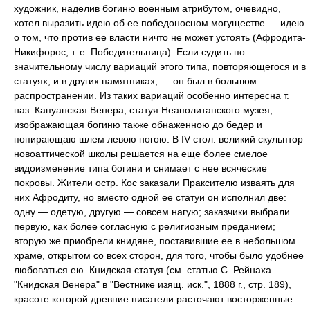
художник, наделив богиню военным атрибутом, очевидно,
хотел выразить идею об ее победоносном могуществе — идею
о том, что против ее власти ничто не может устоять (Афродита-
Никифорос, т. е. Победительница). Если судить по
значительному числу вариаций этого типа, повторяющегося и в
статуях, и в других памятниках, — он был в большом
распространении. Из таких вариаций особенно интересна т.
наз. Капуанская Венера, статуя Неаполитанского музея,
изображающая богиню также обнаженною до бедер и
попирающаю шлем левою ногою. В IV стол. великий скульптор
новоаттической школы решается на еще более смелое
видоизменение типа богини и снимает с нее всяческие
покровы. Жители остр. Кос заказали Праксителю изваять для
них Афродиту, но вместо одной ее статуи он исполнил две:
одну — одетую, другую — совсем нагую; заказчики выбрали
первую, как более согласную с религиозным преданием;
вторую же приобрели книдяне, поставившие ее в небольшом
храме, открытом со всех сторон, для того, чтобы было удобнее
любоваться ею. Книдская статуя (см. статью С. Рейнаха
"Книдская Венера" в "Вестнике изящ. иск.", 1888 г., стр. 189),
красоте которой древние писатели расточают восторженные