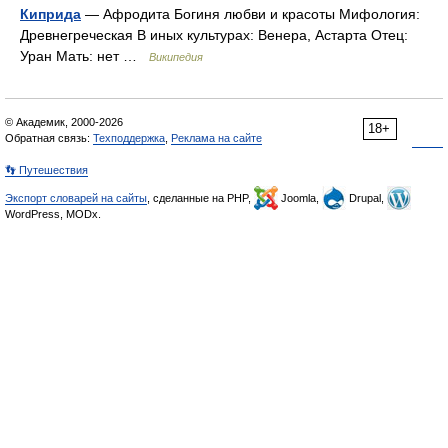
Киприда
— Афродита Богиня любви и красоты Мифология:
Древнегреческая В иных культурах: Венера, Астарта Отец:
Уран Мать: нет …
Википедия
© Академик, 2000-2026
18+
Обратная связь:
Техподдержка
,
Реклама на сайте
👣 Путешествия
Экспорт словарей на сайты
, сделанные на PHP,
Joomla,
Drupal,
WordPress, MODx.