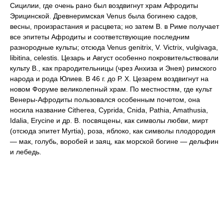
Сицилии, где очень рано был воздвигнут храм Афродиты
Эрицинской. Древнеримская Venus была богинею садов,
весны, произрастания и расцвета; но затем В. в Риме получает
все эпитеты Афродиты и соответствующие последним
разнородные культы; отсюда Venus genitrix, V. Victrix, vulgivaga,
libitina, celestis. Цезарь и Август особенно покровительствовали
культу В., как прародительницы (чрез Анхиза и Энея) римского
народа и рода Юлиев. В 46 г. до Р. X. Цезарем воздвигнут на
новом Форуме великолепный храм. По местностям, где культ
Венеры-Афродиты пользовался особенным почетом, она
носила название Citherea, Cyprida, Cnida, Pathia, Amathusia,
Idalia, Erycine и др. В. посвящены, как символы любви, мирт
(отсюда эпитет Myrtia), роза, яблоко, как символы плодородия
— мак, голубь, воробей и заяц, как морской богине — дельфин
и лебедь.