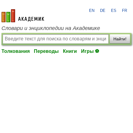
EN
DE
ES
FR
academic.ru
Словари и энциклопедии на Академике
Найти!
Толкования
Переводы
Книги
Игры ⚽