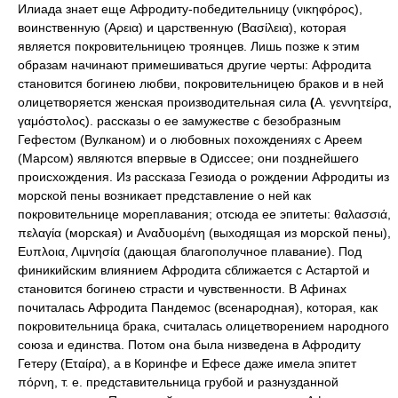
Илиада знает еще Афродиту-победительницу (νικηφόρος),
воинственную (Αρεια) и царственную (Βασίλεια), которая
является покровительницею троянцев. Лишь позже к этим
образам начинают примешиваться другие черты: Афродита
становится богинею любви, покровительницею браков и в ней
олицетворяется женская производительная сила
(
Α. γεννητείρα,
γαμόστολος). рассказы о ее замужестве с безобразным
Гефестом (Вулканом) и о любовных похождениях с Ареем
(Марсом) являются впервые в Одиссее; они позднейшего
происхождения. Из рассказа Гезиода о рождении Афродиты из
морской пены возникает представление о ней как
покровительнице мореплавания; отсюда ее эпитеты: θαλασσιά,
πελαγία (морская) и Αναδυoμένη (выходящая из морской пены),
Ευπλοια, Λιμνησία (дающая благополучное плавание). Под
финикийским влиянием Афродита сближается с Астартой и
становится богинею страсти и чувственности. В Афинах
почиталась Афродита Пандемос (всенародная), которая, как
покровительница брака, считалась олицетворением народного
союза и единства. Потом она была низведена в Афродиту
Гетеру (Εταίρα), а в Коринфе и Ефесе даже имела эпитет
πόρνη, т. е. представительница грубой и разнузданной