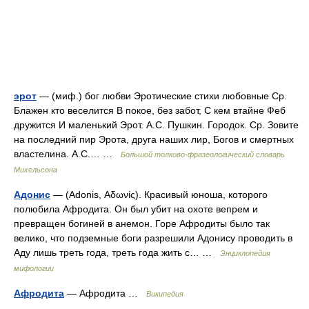
эрот
— (миф.) бог любви Эротические стихи любовные Ср.
Блажен кто веселится В покое, без забот, С кем втайне Феб
дружится И маленький Эрот. А.С. Пушкин. Городок. Ср. Зовите
на последний пир Эрота, друга наших лир, Богов и смертных
властелина. А.С.… …
Большой толково-фразеологический словарь
Михельсона
Адонис
— (Adonis, Αδωνίς). Красивый юноша, которого
полюбила Афродита. Он был убит на охоте вепрем и
превращен богиней в анемон. Горе Афродиты было так
велико, что подземные боги разрешили Адонису проводить в
Аду лишь треть года, треть года жить с… …
Энциклопедия
мифологии
Афродита
— Афродита …
Википедия