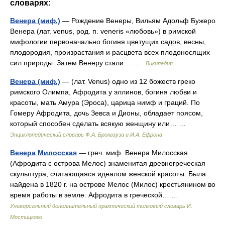
словарях:
Венера (миф.)
— Рождение Венеры, Вильям Адольф Бужеро
Венера (лат. venus, род. п. veneris «любовь») в римской
мифологии первоначально богиня цветущих садов, весны,
плодородия, произрастания и расцвета всех плодоносящих
сил природы. Затем Венеру стали… …
Википедия
Венера (миф.)
— (лат. Venus) одно из 12 божеств греко
римского Олимпа, Афродита у эллинов, богиня любви и
красоты, мать Амура (Эроса), царица нимф и граций. По
Гомеру Афродита, дочь Зевса и Дионы, обладает поясом,
который способен сделать всякую женщину или… …
Энциклопедический словарь Ф.А. Брокгауза и И.А. Ефрона
Венера Милосская
— греч. миф. Венера Милосская
(Афродита с острова Мелос) знаменитая древнегреческая
скульптура, считающаяся идеалом женской красоты. Была
найдена в 1820 г. на острове Мелос (Милос) крестьянином во
время работы в земле. Афродита в греческой… …
Универсальный дополнительный практический толковый словарь И.
Мостицкого