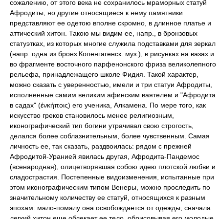
сожалению, от этого века не сохранилось мраморных статуй
Афродиты, но другие относящиеся к нему памятники
представляют ее одетою вполне скромно, в длинное платье и
аттический хитон. Такою мы видим ее, напр., в бронзовых
статуэтках, из которых многие служила подставками для зеркал
(напр. одна из бронз Копенгагенск. муз.), в рисунках на вазах и
во фрагменте восточного парфенонского фриза великолепного
рельефа, принадлежащего школе Фидия. Такой характер,
можно сказать с уверенностью, имели и три статуи Афродиты,
исполненные самим великим афинским ваятелем и "Афродита
в садах" (ένκήποις) его ученика, Алкамена. По мере того, как
искусство греков становилось менее религиозным,
иконографический тип богини утрачивал свою строгость,
делался более соблазнительным, более чувственным. Самая
личность ее, так сказать, раздвоилась: рядом с прежней
Афродитой-Уранией явилась другая, Афродита-Пандемос
(всенародная), олицетворявшая собою идею плотской любви и
сладострастия. Постепенные видоизменения, испытанные при
этом иконографическим типом Венеры, можно проследить по
значительному количеству ее статуй, относящихся к разным
эпохам: мало-помалу она освобождается от одежды; сначала
легкий хитон еще облекает ее тело, обрисовывая его молодые