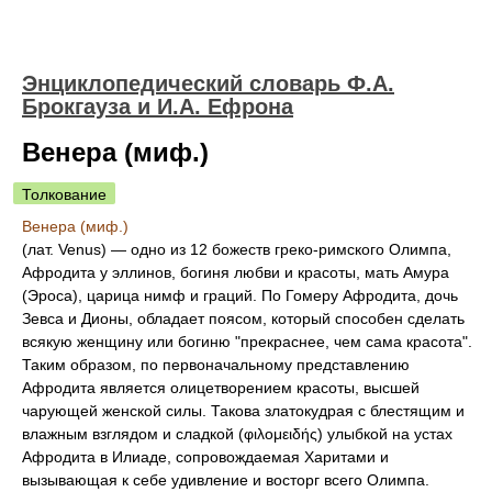
Энциклопедический словарь Ф.А.
Брокгауза и И.А. Ефрона
Венера (миф.)
Толкование
Венера (миф.)
(лат. Venus) — одно из 12 божеств греко-римского Олимпа,
Афродита у эллинов, богиня любви и красоты, мать Амура
(Эроса), царица нимф и граций. По Гомеру Афродита, дочь
Зевса и Дионы, обладает поясом, который способен сделать
всякую женщину или богиню "прекраснее, чем сама красота".
Таким образом, по первоначальному представлению
Афродита является олицетворением красоты, высшей
чарующей женской силы. Такова златокудрая с блестящим и
влажным взглядом и сладкой (φιλομειδής) улыбкой на устах
Афродита в Илиаде, сопровождаемая Харитами и
вызывающая к себе удивление и восторг всего Олимпа.