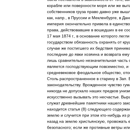
корабле
или
поверхности
моря
или
же
выт
собственников
груза
право
давно
уже
выш
как
,
напр
.,
в
Пруссии
и
Мекленбурге
,
в
Дан
империя
окончательно
привела
в
единство
права
,
действовавшие
в
вошедших
в
ее
со
17
мая
1874
г
.,
в
основание
которого
легли
государством
обязанность
охранять
от
кру
случае
же
постигшего
их
бедствия
приним
последние
до
явки
хозяина
и
возврата
ему
лишь
сравнительно
незначительная
часть
является
господствующим
повсеместно
,
и
средневековое
феодальное
общество
,
от
Столь
распространенное
в
старину
в
Зап
.
законодательству
.
Врожденное
чувство
гум
никогда
не
допускало
наших
предков
унизи
искусственно
вызывать
это
несчастье
.
Выр
служат
древнейшие
памятники
нашего
зак
находится
статья
(
8
)
следующего
содержа
землю
и
случится
при
этом
кто
-
нибудь
из
р
назад
на
землю
христьянскую
,
провожать
безопасного
;
если
же
противные
ветры
ил