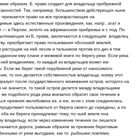
аким
образом
,
Б
.
право
создает
для
владельца
прибрежной
занностей
.
Так
,
например
,
большинством
действующих
ныне
м
признается
право
на
все
произрастающее
на
димые
здесь
естественные
произведения
,
как
,
напр
.,
агат
и
г
—
в
Персии
,
золото
на
африканском
прибрежье
и
т
.
под
.
По
вытекающие
из
Б
.
права
,
заключаются
в
следующем:
владелец
тву
,
приобретает
право
пользования
обсохшей
землей
,
и
растущим
на
ней
лесом
и
тальником
против
его
дач
в
том
ыданном
ему
плане
и
межевой
книге
по
берегу
реки
.
Если
река
ней
владениями
,
то
каждый
из
владельцев
может
ею
ы
.
Если
же
берег
такой
порубежной
реки
от
наносимого
ние
,
то
оно
делается
собственностью
владельца
,
коему
этот
бразует
после
государственного
межевания
остров
,
которого
на
ч
не
значится
,
то
такой
остров
делится
между
владельцами
а
же
подобного
рода
река
внезапно
обратит
свое
течение
в
ься
прежняя
желобовина
ее
,
и
ею
,
если
с
этим
соединялись
продолжает
пользоваться
от
берега
своего
до
середины
;
а
по
оба
ее
берега
принадлежат
тому
,
по
чьей
земле
она
му
владельцу
,
если
через
изменение
течения
он
лишился
начается
дорога
;
равным
образом
за
прежним
береговым
бенными
от
реки
выгодами
,
как
то:
рыбными
ловлями
,