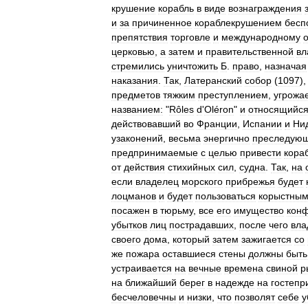
крушение
корабль
в
виде
вознаграждения
и
за
причиненное
кораблекрушением
бесп
препятствия
торговле
и
международному
церковью
,
а
затем
и
правительственной
вл
стремились
уничтожить
Б
.
право
,
назначая
наказания
.
Так
,
Латеранский
собор
(
1097
)
предметов
тяжким
преступлением
,
угрожа
названием:
"
Rôles
d
'
Oléron
"
и
относящийс
действовавший
во
Франции
,
Испании
и
Ни
узаконений
,
весьма
энергично
преследую
предпринимаемые
с
целью
привести
кора
от
действия
стихийных
сил
,
судна
.
Так
,
на
если
владелец
морского
прибрежья
будет
лоцманов
и
будет
пользоваться
корыстны
посажен
в
тюрьму
,
все
его
имущество
конф
убытков
лиц
пострадавших
,
после
чего
вла
своего
дома
,
который
затем
зажигается
со
же
пожара
оставшиеся
стены
должны
быть
устраивается
на
вечные
времена
свиной
р
на
ближайший
берег
в
надежде
на
гостепр
бесчеловечны
и
низки
,
что
позволят
себе
у