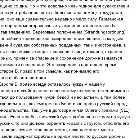
ащено
со
дна
.
Но
и
это
довольно
невыгодное
для
судохозяев
и
ло
из
употребления
,
хотя
в
большинстве
немецк
.
государств
,
ии
,
оно
еще
сравнительно
недавно
имело
силу
.
Германская
и
порядок
многоразличные
узаконения
относительно
Б
.
став
владениях
.
Береговым
положением
(
Strandungsordnung
)
новейшие
юридические
воззрения
,
признающие
за
каждым
шений
суда
как
собственных
подданных
,
так
и
иностранцев
,
в
ать
всевозможные
меры
к
спасению
лиц
и
товаров
,
охраняя
оных
,
причем
за
спасение
и
сохранение
должна
взиматься
стоимости
спасенного
.
Это
воззрение
в
настоящее
время
старое
Б
.
право
в
том
смысле
,
как
понимало
его
ошло
в
область
истории
.
Европе
Б
.
право
всегда
оставалось
чуждым
нашему
анности
и
свойственное
славянскому
племени
гостеприимство
ться
до
пользования
чужой
бедой
и
несчастьем
,
а
тем
более
ажением
того
,
как
смотрел
на
Береговое
право
русский
народ
,
онодательства
.
Так
,
уже
в
договоре
князя
Олега
с
греками
(
911
)
ния:
"
Если
корабль
греческий
будет
выброшен
ветром
на
чужую
усских
,
то
они
должны
охранять
корабль
с
грузом
,
отослать
его
его
через
всякое
страшное
место
,
пока
достигнет
места
и
мели
задержат
корабль
на
одном
месте
,
то
русские
должны