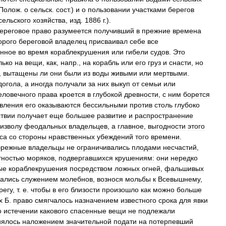
Полож
.
о
сельск
.
сост
.)
и
о
пользовании
участками
берегов
сельского
хозяйства
,
изд
.
1886
г
.).
ереговое
право
разумеется
получивший
в
прежние
времена
орого
береговой
владелец
присваивал
себе
все
енное
во
время
кораблекрушения
или
гибели
судов
.
Это
лько
на
вещи
,
как
,
напр
.,
на
корабль
или
его
груз
и
снасти
,
но
,
вытащены
ли
они
были
из
воды
живыми
или
мертвыми
.
догола
,
а
иногда
получали
за
них
выкуп
от
семьи
или
еловечного
права
кроется
в
глубокой
древности
,
с
ним
борется
вления
его
оказываются
бессильными
против
столь
глубоко
твии
получает
еще
большее
развитие
и
распространение
изволу
феодальных
владельцев
,
а
главное
,
выгодности
этого
са
со
стороны
нравственных
убеждений
того
времени
.
брежные
владельцы
не
ограничивались
плодами
несчастий
,
тностью
моряков
,
подвергавшихся
крушениям:
они
нередко
ые
кораблекрушения
посредством
ложных
огней
,
фальшивых
вались
служением
молебнов
,
вознося
мольбы
к
Всевышнему
,
регу
,
т
.
е
.
чтобы
в
его
близости
произошло
как
можно
больше
х
Б
.
право
смягчалось
назначением
известного
срока
для
явки
о
истечении
какового
спасенные
вещи
не
подлежали
нялось
наложением
значительной
подати
на
потерпевший