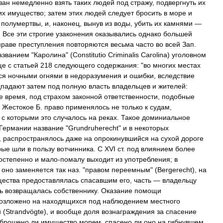
зан
немедленно
взять
таких
людей
под
стражу
,
подвергнуть
их
их
имущество
;
затем
этих
людей
следует
бросить
в
море
и
полумертвы
,
и
,
наконец
,
вынув
из
воды
,
убить
их
камнями
—
.
Все
эти
строгие
узаконения
оказывались
однако
большей
праве
преступления
повторяются
весьма
часто
во
всей
Зап
.
азванием
"
Каролина
" (
Constitutio
Criminalis
Carolina
)
уголовном
ще
с
статьей
218
следующего
содержания:
"
во
многих
местах
ся
ночными
огнями
в
недоразумения
и
ошибки
,
вследствие
дпадают
затем
под
полную
власть
владельцев
и
жителей:
е
время
,
под
страхом
законной
ответственности
,
подобные
.
Жестокое
Б
.
право
применялось
не
только
к
судам
,
,
с
которыми
это
случалось
на
реках
.
Такое
доминиальное
Германии
название
"
Grundruherecht
"
и
в
некоторых
,
распространялось
даже
на
опрокинувшийся
на
сухой
дороге
рые
шли
в
пользу
вотчинника
.
С
XVI
ст
.
под
влиянием
более
остепенно
и
мало
-
помалу
выходит
из
употребления
;
в
,
оно
заменяется
так
наз
. "
правом
переемным
" (
Bergerecht
),
на
ества
предоставлялась
спасавшим
его
,
часть
—
владельцу
ь
возвращалась
собственнику
.
Оказание
помощи
озложено
на
находящихся
под
наблюдением
местного
й
(
Strandvögte
),
и
вообще
доля
вознаграждения
за
спасение
брошено
ли
имущество
морем
,
спасено
ли
оно
на
гибнувшем