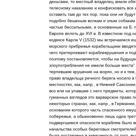
деньгами
,
то
местный
владелец
земли
обя
телесному
наказанию
и
конфисковать
все
оставить
там
до
тех
пор
,
пока
они
не
будут
подобно
бешеным
волкам
и
злым
собакам
частью
бессильными
,
и
основанные
на
Б
.
Европе
вплоть
до
XVI
в
.
В
известном
под
н
кодексе
Карла
V
(
1532
)
мы
встречаемся
е
морского
прибрежья
корабельщики
вводят
чего
претерпевают
кораблекрушения
и
по
поэтому
постановляется
,
чтобы
на
будуще
злоупотребления
не
имели
больше
места
"
терпевшим
крушение
на
морях
,
но
и
к
тем
право
владельца
речного
берега
носило
в
местностях
,
как
,
напр
.,
в
Нижней
Саксонии
воз
или
на
упавшие
с
него
предметы
,
кото
гуманных
взглядов
это
варварское
право
п
некоторых
странах
,
как
,
напр
.,
в
Германии
основании
которого
часть
спасенного
имущ
побережья
,
а
обыкновенно
лишь
одна
трет
подвергшимся
опасности
кораблям
было
в
начальства
особых
береговых
смотрителе
была
поставлена
в
зависимость
от
того
,
вы