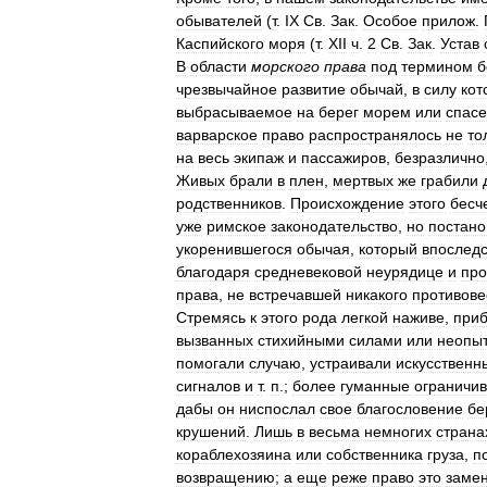
обывателей
(
т
.
IX
Св
.
Зак
.
Особое
прилож
.
Каспийского
моря
(
т
.
XII
ч
.
2
Св
.
Зак
.
Устав
В
области
морского
права
под
термином
б
чрезвычайное
развитие
обычай
,
в
силу
кот
выбрасываемое
на
берег
морем
или
спас
варварское
право
распространялось
не
то
на
весь
экипаж
и
пассажиров
,
безразлично
Живых
брали
в
плен
,
мертвых
же
грабили
родственников
.
Происхождение
этого
бесч
уже
римское
законодательство
,
но
постано
укоренившегося
обычая
,
который
впоследс
благодаря
средневековой
неурядице
и
про
права
,
не
встречавшей
никакого
противове
Стремясь
к
этого
рода
легкой
наживе
,
при
вызванных
стихийными
силами
или
неопы
помогали
случаю
,
устраивали
искусственн
сигналов
и
т
.
п
.;
более
гуманные
ограничи
дабы
он
ниспослал
свое
благословение
бе
крушений
.
Лишь
в
весьма
немногих
страна
кораблехозяина
или
собственника
груза
,
п
возвращению
;
а
еще
реже
право
это
заме