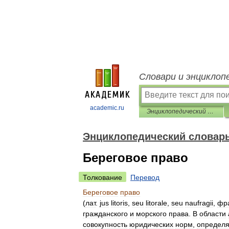
Словари и энциклоп
academic.ru
Энциклопедический словарь Ф.А. Брокгауза и И.А. Ефрона
Энциклопедический словарь 
Береговое право
Толкование
Перевод
Береговое
право
(
лат
.
jus
litoris
,
seu
litorale
,
seu
naufragii
,
фр
гражданского
и
морского
права
.
В
области
совокупность
юридических
норм
,
определ