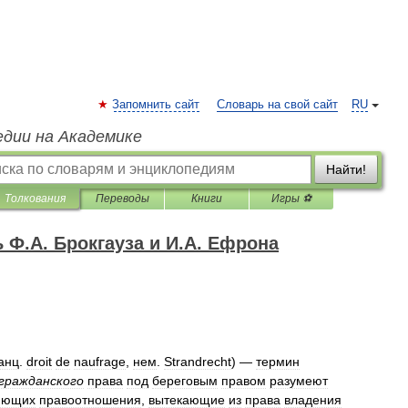
Запомнить сайт
Словарь на свой сайт
RU
едии на Академике
Найти!
Толкования
Переводы
Книги
Игры ⚽
Ф.А. Брокгауза и И.А. Ефрона
анц
.
droit
de
naufrage
,
нем
.
Strandrecht
) —
термин
гражданского
права
под
береговым
правом
разумеют
яющих
правоотношения
,
вытекающие
из
права
владения