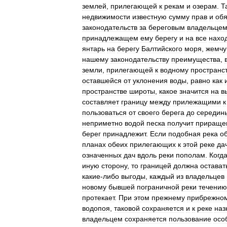
землей
,
прилегающей
к
рекам
и
озерам
.
Т
недвижимости
известную
сумму
прав
и
обя
законодательств
за
береговым
владельце
принадлежащем
ему
берегу
и
на
все
нахо
янтарь
на
берегу
Балтийского
моря
,
жемчу
нашему
законодательству
преимущества
,
земли
,
прилегающей
к
водному
пространс
оставшейся
от
уклонения
воды
,
равно
как
пространстве
широты
,
какое
значится
на
в
составляет
границу
между
прилежащими
к
пользоваться
от
своего
берега
до
середин
неприметно
водой
песка
получит
прираще
берег
принадлежит
.
Если
подобная
река
о
планах
обеих
прилегающих
к
этой
реке
да
означенных
дач
вдоль
реки
пополам
.
Когд
иную
сторону
,
то
границей
должна
остават
какие
-
либо
выгоды
,
каждый
из
владельцев
новому
бывшей
пограничной
реки
течению
протекает
.
При
этом
прежнему
прибрежно
водопоя
,
таковой
сохраняется
и
к
реке
наз
владельцем
сохраняется
пользование
осо