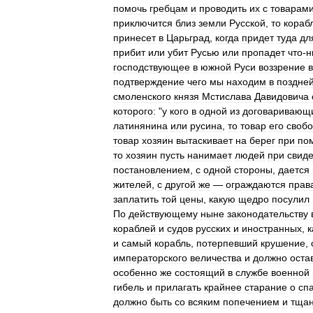
помочь
гребцам
и
проводить
их
с
товарам
приключится
близ
земли
Русской
,
то
кораб
принесет
в
Царьград
,
когда
придет
туда
дл
прибит
или
убит
Русью
или
пропадет
что
-
н
господствующее
в
южной
Руси
воззрение
в
подтверждение
чего
мы
находим
в
поздне
смоленского
князя
Мстислава
Давидовича
которого:
"
у
кого
в
одной
из
договаривающ
латинянина
или
русина
,
то
товар
его
своб
товар
хозяин
вытаскивает
на
берег
при
по
то
хозяин
пусть
нанимает
людей
при
свид
постановлением
,
с
одной
стороны
,
дается
жителей
,
с
другой
же
—
ограждаются
прав
заплатить
той
цены
,
какую
щедро
посулил
По
действующему
ныне
законодательству
кораблей
и
судов
русских
и
иностранных
,
к
и
самый
корабль
,
потерпевший
крушение
,
императорского
величества
и
должно
оста
особенно
же
состоящий
в
службе
военной
гибель
и
прилагать
крайнее
старание
о
сп
должно
быть
со
всяким
попечением
и
тща