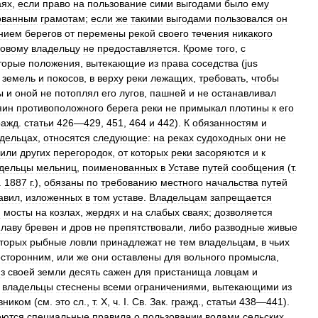
аях
,
если
право
на
пользование
сими
выгодами
было
ему
ованным
грамотам
;
если
же
такими
выгодами
пользовался
он
нием
берегов
от
перемены
рекой
своего
течения
никакого
говому
владельцу
не
предоставляется
.
Кроме
того
,
с
торые
положения
,
вытекающие
из
права
соседства
(
jus
земель
и
покосов
,
в
верху
реки
лежащих
,
требовать
,
чтобы
ы
и
оной
не
потоплял
его
лугов
,
пашней
и
не
останавливал
яин
противоположного
берега
реки
не
примыкал
плотины
к
его
ражд
.
статьи
426
—
429
,
451
,
464
и
442
).
К
обязанностям
и
дельцах
,
относятся
следующие:
на
реках
судоходных
они
не
или
других
перегородок
,
от
которых
реки
засоряются
и
к
дельцы
мельниц
,
поименованных
в
Уставе
путей
сообщения
(
т
.
.
1887
г
.),
обязаны
по
требованию
местного
начальства
путей
авил
,
изложенных
в
том
уставе
.
Владельцам
запрещается
и
мосты
на
козлах
,
жердях
и
на
слабых
сваях
;
дозволяется
плаву
бревен
и
дров
не
препятствовали
,
либо
разводные
живые
оторых
рыбные
ловли
принадлежат
не
тем
владельцам
,
в
чьих
осторонним
,
или
же
они
оставлены
для
вольного
промысла
,
з
своей
земли
десять
сажен
для
пристанища
ловцам
и
владельцы
стеснены
всеми
ограничениями
,
вытекающими
из
вником
(
см
.
это
сл
.,
т
.
X
,
ч
.
I
.
Св
.
Зак
.
гражд
.,
статьи
438
—
441
).
еются
специальные
правила
о
пользовании
водами
сельских