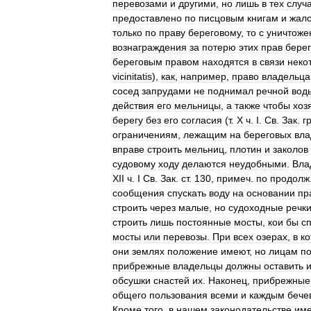
перевозами
и
другими
,
но
лишь
в
тех
случ
предоставлено
по
писцовым
книгам
и
жал
только
по
праву
береговому
,
то
с
уничтоже
вознаграждения
за
потерю
этих
прав
бере
береговым
правом
находятся
в
связи
неко
vicinitatis
),
как
,
например
,
право
владельца
сосед
запрудами
не
поднимал
речной
вод
действия
его
мельницы
,
а
также
чтобы
хоз
берегу
без
его
согласия
(
т
.
Х
ч
.
I
.
Св
.
Зак
.
г
ограничениям
,
лежащим
на
береговых
вла
вправе
строить
мельниц
,
плотин
и
заколов
судовому
ходу
делаются
неудобными
.
Вла
XII
ч
.
I
Св
.
Зак
.
ст
.
130
,
примеч
.
по
продолж
сообщения
спускать
воду
на
основании
пр
строить
через
малые
,
но
судоходные
речк
строить
лишь
постоянные
мосты
,
кои
бы
с
мосты
или
перевозы
.
При
всех
озерах
,
в
к
они
землях
положение
имеют
,
но
лицам
п
прибрежные
владельцы
должны
оставить
и
обсушки
снастей
их
.
Наконец
,
прибрежные
общего
пользования
всеми
и
каждым
бече
Кроме
того
,
в
нашем
законодательстве
им