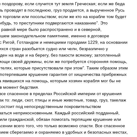
и
поздорову
,
если
случится
тут
земля
Греческая
;
если
же
беда
ль
проводят
в
последнюю
,
груз
продается
,
а
вырученное
Русь
я
торговли
или
посольством
;
если
же
кто
на
корабле
том
будет
ибудь
,
то
преступники
подвергаются
наказанию
".
Это
равной
мере
было
распространено
и
в
северной
,
йшем
законодательном
памятнике
,
именно
в
договоре
с
Ригой
,
Готландом
и
немецкими
городами
1229
,
на
основании
ихся
стран
разобьется
судно
или
челн
,
безразлично
у
оден
на
воде
и
на
берегу
,
без
пакости
всякому
;
затопленный
мощи
своей
дружины
,
если
же
потребуется
сторонняя
помощь
,
етелях
,
которые
присутствовали
при
этом
".
Таким
образом
этим
потерпевшим
крушение
гарантия
от
хищничества
прибрежных
а
явившихся
на
помощь
,
которым
хозяин
корабля
мог
бы
не
в
момент
бедствия
.
все
спасенное
в
пределах
Российской
империи
от
крушения
ак
то:
люди
,
скот
,
птицы
и
иные
животные
,
товар
,
груз
,
такелаж
состоит
под
непосредственным
покровительством
ваться
неприкосновенным
.
Каждый
российский
подданный
,
или
гражданской
,
обязан
помогать
терпящим
крушение
или
асении
всего
того
,
что
только
возможно
спасти
.
Все
спасенное
нием
сберегаемо
и
охраняемо
в
удобных
и
безопасных
местах
,