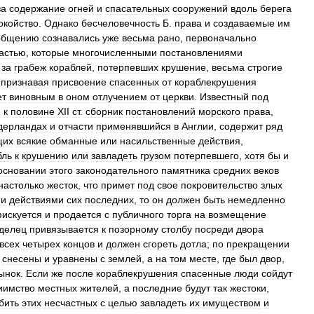
за
содержание
огней
и
спасательных
сооружений
вдоль
берега
окойство
.
Однако
бесчеловечность
Б
.
права
и
создаваемые
им
общению
сознавались
уже
весьма
рано
,
первоначально
астью
,
которые
многочисленными
постановлениями
за
грабеж
кораблей
,
потерпевших
крушение
,
весьма
строгие
,
признавая
присвоение
спасенных
от
кораблекрушения
ет
виновным
в
оном
отлучением
от
церкви
.
Известный
под
я
к
половине
XII
ст
.
сборник
постановлений
морского
права
,
дерландах
и
отчасти
применявшийся
в
Англии
,
содержит
ряд
щих
всякие
обманные
или
насильственные
действия
,
бль
к
крушению
или
завладеть
грузом
потерпевшего
,
хотя
бы
и
основании
этого
законодательного
памятника
средних
веков
настолько
жесток
,
что
примет
под
свое
покровительство
злых
ми
действиями
сих
последних
,
то
он
должен
быть
немедленно
искуется
и
продается
с
публичного
торга
на
возмещение
делец
привязывается
к
позорному
столбу
посреди
двора
всех
четырех
концов
и
должен
сгореть
дотла
;
по
прекращении
снесены
и
уравнены
с
землей
,
а
на
том
месте
,
где
был
двор
,
ынок
.
Если
же
после
кораблекрушения
спасенные
люди
сойдут
иимство
местных
жителей
,
а
последние
будут
так
жестоки
,
бить
этих
несчастных
с
целью
завладеть
их
имуществом
и