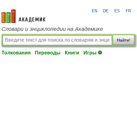
EN
DE
ES
FR
academic.ru
Словари и энциклопедии на Академике
Найти!
Толкования
Переводы
Книги
Игры ⚽