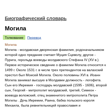
Биографический словарь
Могила
Толкование
Перевод
Могила
Могила - молдавская дворянская фамилия, родоначальником
которой одно предание считает Муция Сцеволу, другое -
Пурига, герольда воеводы молдавского Стефана IV (XV в.).
Первое историческое сведение о фамилии Могила относится к
1499 г. Около 1531 г. в числе трех претендентов на валахский
престол был Моисей Могила. Около половины XVI в. Иоанн
Могила занимал высшую в Молдавии должность - логофета.
Сын его Иеремия - господарь молдавский (1595 - 1606), второй
сын, Георгий - митрополит молдавский, третий, Симеон -
воевода воложский, отец знаменитого митрополита Петра
Могилы . Дочь Иеремии, Раина, бабка польского короля
Михаила, была ревнительницей православия и