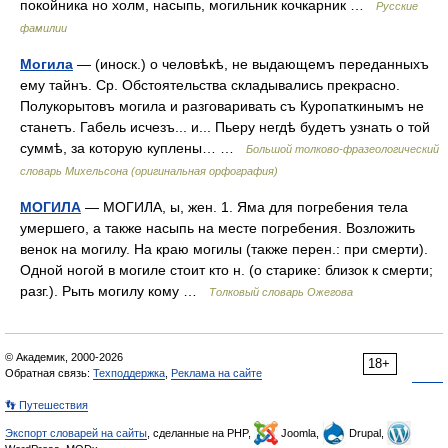
покойника но холм, насыпь, могильник кочкарник …
Русские
фамилии
Могила
— (иноск.) о человѣкѣ, не выдающемъ переданныхъ
ему тайнъ. Ср. Обстоятельства складывались прекрасно.
Полукорытовъ могила и разговаривать съ Куропаткинымъ не
станетъ. Габель исчезъ... и... Пьеру негдѣ будетъ узнать о той
суммѣ, за которую куплены… …
Большой толково-фразеологический
словарь Михельсона (оригинальная орфография)
МОГИЛА
— МОГИЛА, ы, жен. 1. Яма для погребения тела
умершего, а также насыпь на месте погребения. Возложить
венок на могилу. На краю могилы (также перен.: при смерти).
Одной ногой в могиле стоит кто н. (о старике: близок к смерти;
разг.). Рыть могилу кому …
Толковый словарь Ожегова
© Академик, 2000-2026
18+
Обратная связь:
Техподдержка
,
Реклама на сайте
👣 Путешествия
Экспорт словарей на сайты
, сделанные на PHP,
Joomla,
Drupal,