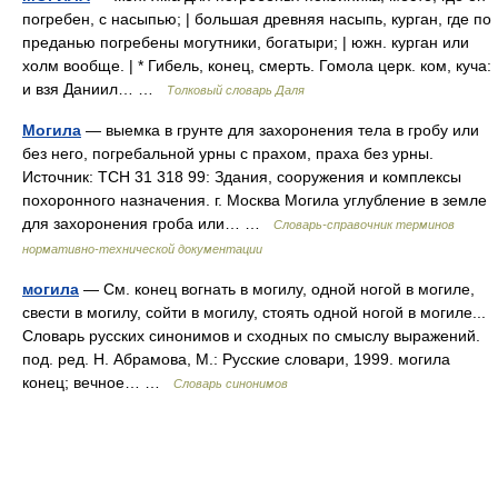
погребен, с насыпью; | большая древняя насыпь, курган, где по
преданью погребены могутники, богатыри; | южн. курган или
холм вообще. | * Гибель, конец, смерть. Гомола церк. ком, куча:
и взя Даниил… …
Толковый словарь Даля
Могила
— выемка в грунте для захоронения тела в гробу или
без него, погребальной урны с прахом, праха без урны.
Источник: ТСН 31 318 99: Здания, сооружения и комплексы
похоронного назначения. г. Москва Могила углубление в земле
для захоронения гроба или… …
Словарь-справочник терминов
нормативно-технической документации
могила
— См. конец вогнать в могилу, одной ногой в могиле,
свести в могилу, сойти в могилу, стоять одной ногой в могиле...
Словарь русских синонимов и сходных по смыслу выражений.
под. ред. Н. Абрамова, М.: Русские словари, 1999. могила
конец; вечное… …
Словарь синонимов