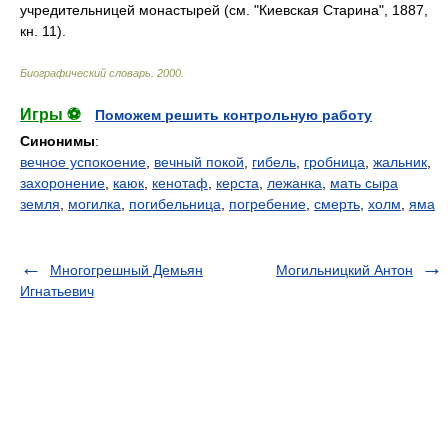
учредительницей монастырей (см. "Киевская Старина", 1887,
кн. 11).
Биографический словарь
.
2000
.
Игры ⚽
Поможем решить контрольную работу
Синонимы
:
вечное успокоение
,
вечный покой
,
гибель
,
гробница
,
жальник
,
захоронение
,
каюк
,
кенотаф
,
керста
,
лежанка
,
мать сыра
земля
,
могилка
,
погибельница
,
погребение
,
смерть
,
холм
,
яма
Многогрешный Демьян
Могильницкий Антон
Игнатьевич