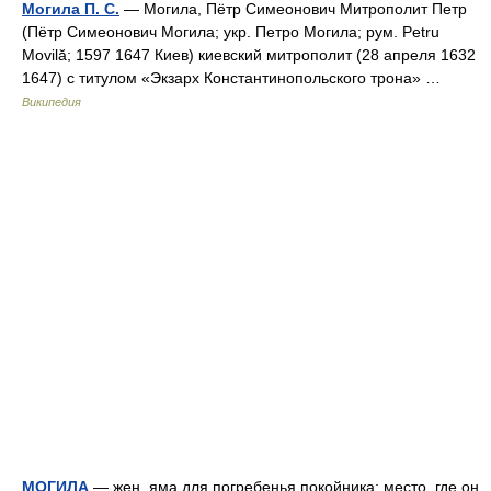
Могила П. С.
— Могила, Пётр Симеонович Митрополит Петр
(Пётр Симеонович Могила; укр. Петро Могила; рум. Petru
Movilă; 1597 1647 Киев) киевский митрополит (28 апреля 1632
1647) с титулом «Экзарх Константинопольского трона» …
Википедия
МОГИЛА
— жен. яма для погребенья покойника; место, где он