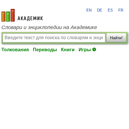
EN
DE
ES
FR
academic.ru
Словари и энциклопедии на Академике
Найти!
Толкования
Переводы
Книги
Игры ⚽