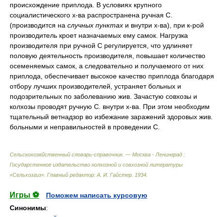
происхождение приплода. В условиях крупного
социалистического х-ва распространена ручная С.
(производится на
случных пунктах
и внутри х-ва), при к-рой
производитель кроет назначаемых ему самок. Нагрузка
производителя при ручной С регулируется, что удлиняет
половую деятельность производителя, повышает количество
осеменяемых самок, а следовательно и получаемого от них
приплода, обеспечивает высокое качество приплода благодаря
отбору лучших производителей, устраняет больных и
подозрительных по заболеванию жив. Зачастую совхозы и
колхозы проводят ручную С. внутри х-ва. При этом необходим
тщательный ветнадзор во избежание заражений здоровых жив.
больными и неправильностей в проведении С.
Сельскохозяйственный словарь-справочник. — Москва - Ленинград :
Государстенное издательство колхозной и совхозной литературы
«Сельхозгиз»
.
Главный редактор: А. И. Гайстер
.
1934
.
Игры ⚽
Поможем написать курсовую
Синонимы
: