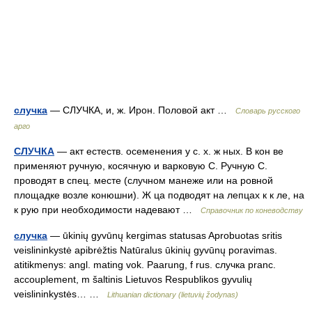
случка
— СЛУЧКА, и, ж. Ирон. Половой акт …
Словарь русского
арго
СЛУЧКА
— акт естеств. осеменения у с. х. ж ных. В кон ве
применяют ручную, косячную и варковую С. Ручную С.
проводят в спец. месте (случном манеже или на ровной
площадке возле конюшни). Ж ца подводят на лепцах к к ле, на
к рую при необходимости надевают …
Справочник по коневодству
случка
— ūkinių gyvūnų kergimas statusas Aprobuotas sritis
veislininkystė apibrėžtis Natūralus ūkinių gyvūnų poravimas.
atitikmenys: angl. mating vok. Paarung, f rus. случка pranc.
accouplement, m šaltinis Lietuvos Respublikos gyvulių
veislininkystės… …
Lithuanian dictionary (lietuvių žodynas)