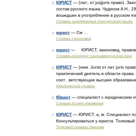
ЮРИСТ
— (лат., от jusjjuris право). 
2
состав русского языка. Чудинов А.Н.,
вошедших в употребление в русском яз
Словарь иностранных слов русского языка
юрист
— См …
3
Словарь синонимов
юрист
— ЮРИСТ, законовед, правовед,
4
Словарь-тезаурус синонимов русской речи
ЮРИСТ
— (нем. Jurist от лат. juris п
5
практический деятель в области права
соот . ветствующее высшее образован
Юридический словарь
Юрист
— специалист с юридическим об
6
Словарь бизнес-терминов
ЮРИСТ
— ЮРИСТ, а, м. Специалист по
7
Консультироваться у юриста. Толковый
Толковый словарь Ожегова