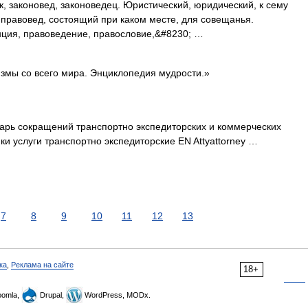
к, законовед, законоведец. Юристический, юридический, к сему
 правовед, состоящий при каком месте, для совещанья.
ция, правоведение, правословие,&#8230; …
змы со всего мира. Энциклопедия мудрости.»
варь сокращений транспортно экспедиторских и коммерческих
и услуги транспортно экспедиторские EN Attyattorney …
7
8
9
10
11
12
13
ка
,
Реклама на сайте
18+
omla,
Drupal,
WordPress, MODx.