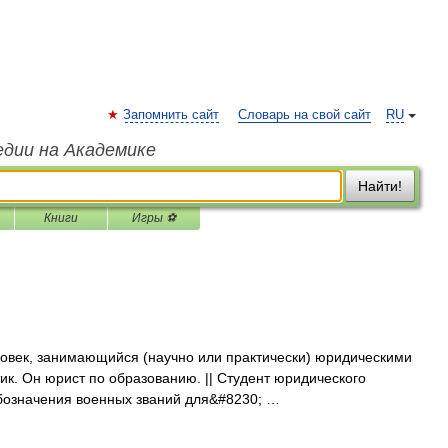
Запомнить сайт
Словарь на свой сайт
RU
едии на Академике
Найти!
Книги
Игры ⚽
овек, занимающийся (научно или практически) юридическими
ик. Он юрист по образованию. || Студент юридического
в обозначения военных званий для&#8230; …