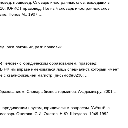
Законовед, правовед. Словарь иностранных слов, вошедших в
 1910. ЮРИСТ правовед. Полный словарь иностранных слов,
ыке. Попов М., 1907 …
 разг. законник, разг. правовик …
раво) человек с юридическим образованием, правовед;
. В РФ им вправе именоваться лишь специалист, который имеет
ие с квалификацией магистр (письмо&#8230; …
разованием. Словарь бизнес терминов. Академик.ру. 2001 …
 юридическим наукам, юридическим вопросам. Учёный ю.
 словарь Ожегова. С.И. Ожегов, Н.Ю. Шведова. 1949 1992 …