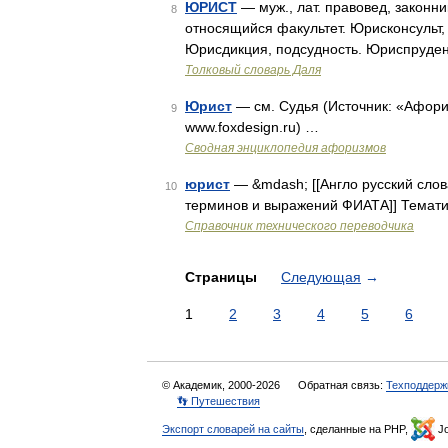
ЮРИСТ
— муж., лат. правовед, законни
8
относящийся факультет. Юрисконсульт,
Юрисдикция, подсудность. Юриспруден
Толковый словарь Даля
Юрист
— см. Судья (Источник: «Афори
9
www.foxdesign.ru) …
Сводная энциклопедия афоризмов
юрист
— &mdash; [[Англо русский сло
10
терминов и выражений ФИАТА]] Тематик
Справочник технического переводчика
Страницы
Следующая
→
1
2
3
4
5
6
© Академик, 2000-2026
Обратная связь:
Техподдерж
👣 Путешествия
Экспорт словарей на сайты
, сделанные на PHP,
Jo