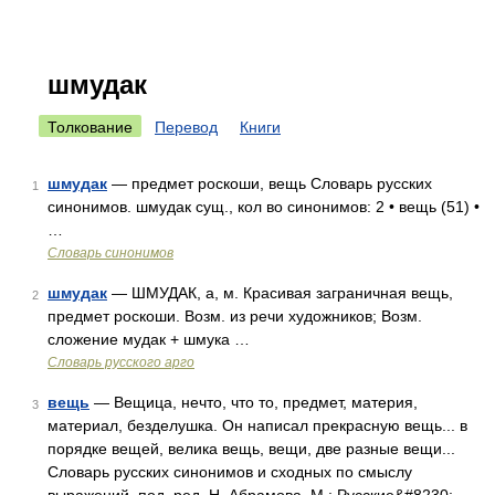
шмудак
Толкование
Перевод
Книги
шмудак
— предмет роскоши, вещь Словарь русских
1
синонимов. шмудак сущ., кол во синонимов: 2 • вещь (51) •
…
Словарь синонимов
шмудак
— ШМУДАК, а, м. Красивая заграничная вещь,
2
предмет роскоши. Возм. из речи художников; Возм.
сложение мудак + шмука …
Словарь русского арго
вещь
— Вещица, нечто, что то, предмет, материя,
3
материал, безделушка. Он написал прекрасную вещь... в
порядке вещей, велика вещь, вещи, две разные вещи...
Словарь русских синонимов и сходных по смыслу