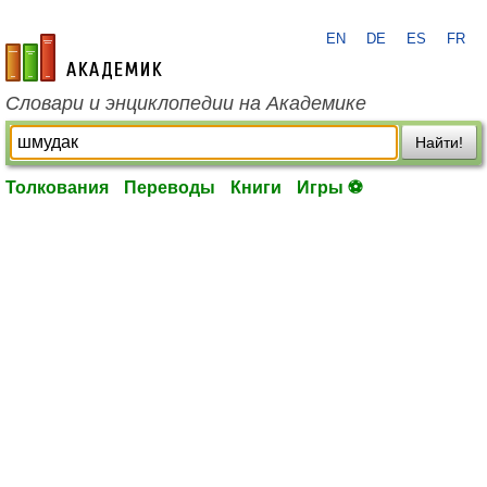
EN
DE
ES
FR
academic.ru
Словари и энциклопедии на Академике
Найти!
Толкования
Переводы
Книги
Игры ⚽