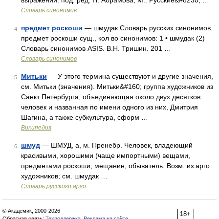
выражений. под. ред. Н. Абрамова, М.: Русские&#8230; …
Словарь синонимов
предмет роскоши
— шмудак Словарь русских синонимов.
4
предмет роскоши сущ., кол во синонимов: 1 • шмудак (2)
Словарь синонимов ASIS. В.Н. Тришин. 201 …
Словарь синонимов
Митьки
— У этого термина существуют и другие значения,
5
см. Митьки (значения). Митьки&#160; группа художников из
Санкт Петербурга, объединяющая около двух десятков
человек и названная по имени одного из них, Дмитрия
Шагина, а также субкультура, сформ …
Википедия
шмуд
— ШМУД, а, м. Пренебр. Человек, владеющий
6
красивыми, хорошими (чаще импортными) вещами,
предметами роскоши; мещанин, обыватель. Возм. из арго
художников; см. шмудак …
Словарь русского арго
© Академик, 2000-2026
18+
Обратная связь:
Техподдержка
,
Реклама на сайте