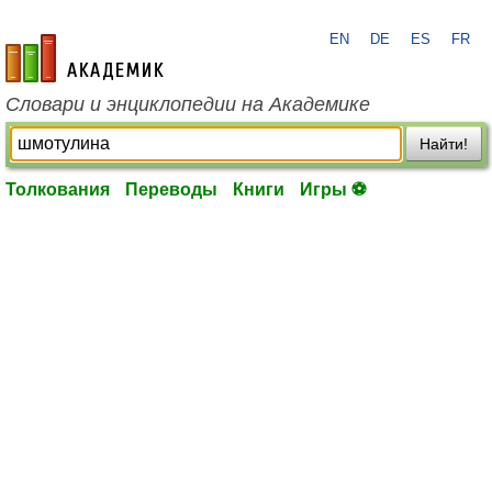
EN
DE
ES
FR
academic.ru
Словари и энциклопедии на Академике
Найти!
Толкования
Переводы
Книги
Игры ⚽