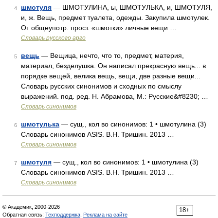
шмотуля
— ШМОТУЛИНА, ы, ШМОТУЛЬКА, и, ШМОТУЛЯ,
4
и, ж. Вещь, предмет туалета, одежды. Закупила шмотулек.
От общеупотр. прост. «шмотки» личные вещи …
Словарь русского арго
вещь
— Вещица, нечто, что то, предмет, материя,
5
материал, безделушка. Он написал прекрасную вещь... в
порядке вещей, велика вещь, вещи, две разные вещи...
Словарь русских синонимов и сходных по смыслу
выражений. под. ред. Н. Абрамова, М.: Русские&#8230; …
Словарь синонимов
шмотулька
— сущ., кол во синонимов: 1 • шмотулина (3)
6
Словарь синонимов ASIS. В.Н. Тришин. 2013 …
Словарь синонимов
шмотуля
— сущ., кол во синонимов: 1 • шмотулина (3)
7
Словарь синонимов ASIS. В.Н. Тришин. 2013 …
Словарь синонимов
© Академик, 2000-2026
18+
Обратная связь:
Техподдержка
,
Реклама на сайте