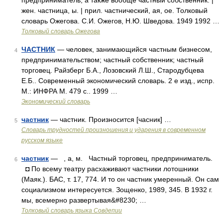
предприниматель, а также вообще частный собственник. |
жен. частница, ы. | прил. частнический, ая, ое. Толковый
словарь Ожегова. С.И. Ожегов, Н.Ю. Шведова. 1949 1992 …
Толковый словарь Ожегова
ЧАСТНИК
— человек, занимающийся частным бизнесом,
4
предпринимательством; частный собственник; частный
торговец. Райзберг Б.А., Лозовский Л.Ш., Стародубцева
Е.Б.. Современный экономический словарь. 2 е изд., испр.
М.: ИНФРА М. 479 с.. 1999 …
Экономический словарь
частник
— частник. Произносится [часник] …
5
Словарь трудностей произношения и ударения в современном
русском языке
частник
— , а, м. Частный торговец, предприниматель.
6
◘ По всему театру расхаживают частники лотошники
(Маяк.). БАС, т. 17, 774. И то он частник умеренный. Он сам
социализмом интересуется. Зощенко, 1989, 345. В 1932 г.
мы, всемерно развертывая&#8230; …
Толковый словарь языка Совдепии