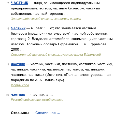
ЧАСТНИК
— лицо, занимающееся индивидуальным
7
предпринимательством, частным бизнесом, частный
собственник; частный торговец …
Энциклопедический словарь экономики и права
Частник
— м. разг. 1. Тот, кто занимается частным
8
бизнесом (предпринимательством); частной собственник,
торговец. 2. Владелец автомобиля, занимающийся частным
извозом. Толковый словарь Ефремовой. Т. Ф. Ефремова.
2000 …
Современный толковый словарь русского языка Ефремовой
частник
— частник, частники, частника, частников, частнику,
9
частникам, частника, частников, частником, частниками,
частнике, частниках (Источник: «Полная акцентуированная
парадигма по А. А. Зализняку») …
Формы слов
частник
— ч астник, а …
10
Русский орфографический словарь
Страницы
Следующая
→