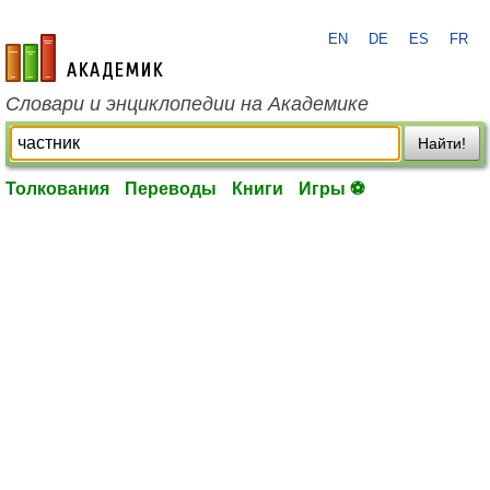
EN
DE
ES
FR
academic.ru
Словари и энциклопедии на Академике
Найти!
Толкования
Переводы
Книги
Игры ⚽