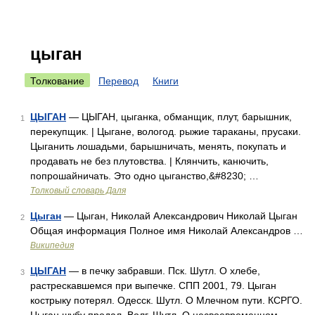
цыган
Толкование
Перевод
Книги
ЦЫГАН
— ЦЫГАН, цыганка, обманщик, плут, барышник,
1
перекупщик. | Цыгане, вологод. рыжие тараканы, прусаки.
Цыганить лошадьми, барышничать, менять, покупать и
продавать не без плутовства. | Клянчить, канючить,
попрошайничать. Это одно цыганство,&#8230; …
Толковый словарь Даля
Цыган
— Цыган, Николай Александрович Николай Цыган
2
Общая информация Полное имя Николай Александров …
Википедия
ЦЫГАН
— в печку забравши. Пск. Шутл. О хлебе,
3
растрескавшемся при выпечке. СПП 2001, 79. Цыган
кострыку потерял. Одесск. Шутл. О Млечном пути. КСРГО.