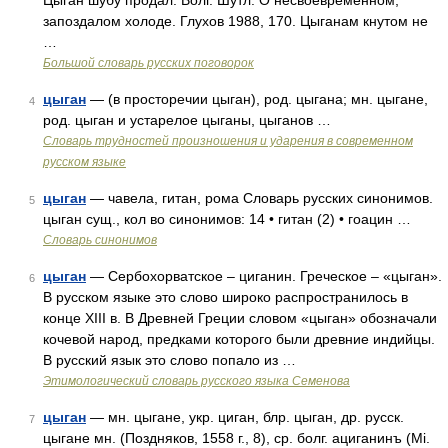
Цыган шубу продал. Волг. Шутл. О несвоевременном,
запоздалом холоде. Глухов 1988, 170. Цыганам кнутом не
…
Большой словарь русских поговорок
цыган
— (в просторечии цыган), род. цыгана; мн. цыгане,
4
род. цыган и устарелое цыганы, цыганов …
Словарь трудностей произношения и ударения в современном
русском языке
цыган
— чавела, гитан, рома Словарь русских синонимов.
5
цыган сущ., кол во синонимов: 14 • гитан (2) • гоацин …
Словарь синонимов
цыган
— Сербохорватское – циганин. Греческое – «цыган».
6
В русском языке это слово широко распространилось в
конце XIII в. В Древней Греции словом «цыган» обозначали
кочевой народ, предками которого были древние индийцы.
В русский язык это слово попало из …
Этимологический словарь русского языка Семенова
цыган
— мн. цыгане, укр. циган, блр. цыган, др. русск.
7
цыгане мн. (Поздняков, 1558 г., 8), ср. болг. ациганинъ (Мi.