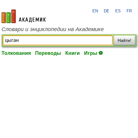
EN
DE
ES
FR
academic.ru
Словари и энциклопедии на Академике
Найти!
Толкования
Переводы
Книги
Игры ⚽