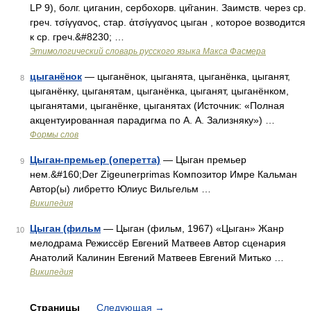
LР 9), болг. циганин, сербохорв. ци̏ганин. Заимств. через ср.
греч. τσίγγανος, стар. ἀτσίγγανος цыган , которое возводится
к ср. греч.&#8230; …
Этимологический словарь русского языка Макса Фасмера
цыганёнок
— цыганёнок, цыганята, цыганёнка, цыганят,
8
цыганёнку, цыганятам, цыганёнка, цыганят, цыганёнком,
цыганятами, цыганёнке, цыганятах (Источник: «Полная
акцентуированная парадигма по А. А. Зализняку») …
Формы слов
Цыган-премьер (оперетта)
— Цыган премьер
9
нем.&#160;Der Zigeunerprimas Композитор Имре Кальман
Автор(ы) либретто Юлиус Вильгельм …
Википедия
Цыган (фильм
— Цыган (фильм, 1967) «Цыган» Жанр
10
мелодрама Режиссёр Евгений Матвеев Автор сценария
Анатолий Калинин Евгений Матвеев Евгений Митько …
Википедия
Страницы
Следующая
→