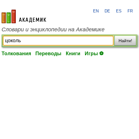
EN
DE
ES
FR
academic.ru
Словари и энциклопедии на Академике
Найти!
Толкования
Переводы
Книги
Игры ⚽