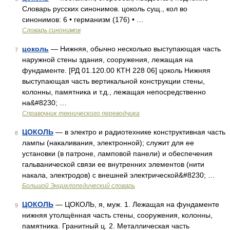
Словарь русских синонимов. цоколь сущ., кол во
синонимов: 6 • германизм (176) • …
Словарь синонимов
цоколь
— Нижняя, обычно несколько выступающая часть
7
наружной стены здания, сооружения, лежащая на
фундаменте. [РД 01.120.00 КТН 228 06] цоколь Нижняя
выступающая часть вертикальной конструкции стены,
колонны, памятника и т.д., лежащая непосредственно
на&#8230; …
Справочник технического переводчика
ЦОКОЛЬ
— в электро и радиотехнике конструктивная часть
8
лампы (накаливания, электронной); служит для ее
установки (в патроне, ламповой панели) и обеспечения
гальванической связи ее внутренних элементов (нити
накала, электродов) с внешней электрической&#8230; …
Большой Энциклопедический словарь
ЦОКОЛЬ
— ЦОКОЛЬ, я, муж. 1. Лежащая на фундаменте
9
нижняя утолщённая часть стены, сооружения, колонны,
памятника. Гранитный ц. 2. Металлическая часть