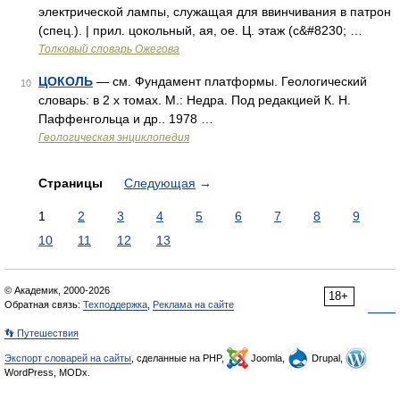
электрической лампы, служащая для ввинчивания в патрон
(спец.). | прил. цокольный, ая, ое. Ц. этаж (с&#8230; …
Толковый словарь Ожегова
ЦОКОЛЬ
— см. Фундамент платформы. Геологический
10
словарь: в 2 х томах. М.: Недра. Под редакцией К. Н.
Паффенгольца и др.. 1978 …
Геологическая энциклопедия
Страницы
Следующая
→
1
2
3
4
5
6
7
8
9
10
11
12
13
© Академик, 2000-2026
18+
Обратная связь:
Техподдержка
,
Реклама на сайте
👣 Путешествия
Экспорт словарей на сайты
, сделанные на PHP,
Joomla,
Drupal,
WordPress, MODx.