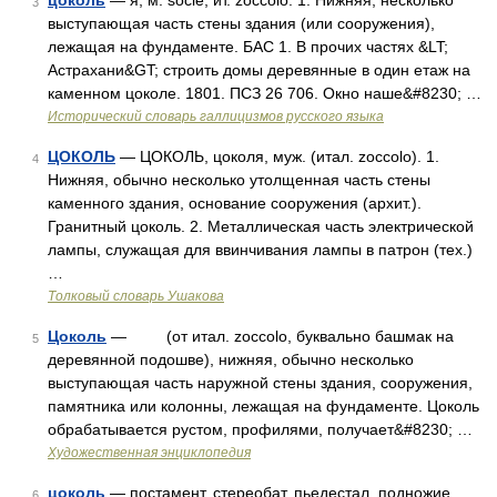
цоколь
— я, м. socle, ит. zoccolo. 1. Нижняя, несколько
3
выступающая часть стены здания (или сооружения),
лежащая на фундаменте. БАС 1. В прочих частях &LT;
Астрахани&GT; строить домы деревянные в один етаж на
каменном цоколе. 1801. ПСЗ 26 706. Окно наше&#8230; …
Исторический словарь галлицизмов русского языка
ЦОКОЛЬ
— ЦОКОЛЬ, цоколя, муж. (итал. zoccolo). 1.
4
Нижняя, обычно несколько утолщенная часть стены
каменного здания, основание сооружения (архит.).
Гранитный цоколь. 2. Металлическая часть электрической
лампы, служащая для ввинчивания лампы в патрон (тех.)
…
Толковый словарь Ушакова
Цоколь
— (от итал. zoccolo, буквально башмак на
5
деревянной подошве), нижняя, обычно несколько
выступающая часть наружной стены здания, сооружения,
памятника или колонны, лежащая на фундаменте. Цоколь
обрабатывается рустом, профилями, получает&#8230; …
Художественная энциклопедия
цоколь
— постамент, стереобат, пьедестал, подножие
6