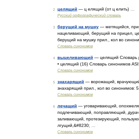
целящий
— ц елящий (от ц елить) …
2
Русский орфографический словарь
берущий на мушку
— метящийся, при
3
нацеливающий, берущий на прицел, ц
берущий на мушку прил., кол во синон
Словарь синонимов
выцеливающий
— целящий Словарь р
4
• целящий (16) Словарь синонимов ASI
Словарь синонимов
знахарящий
— ворожащий, врачующий,
5
знахарящий прил., кол во синонимов: 5
Словарь синонимов
лечащий
— уговаривающий, опохмеля
6
подлечивающий, поправляющий, дурач
заливающий, протезирующий, пользую
лгущий,&#8230; …
Словарь синонимов