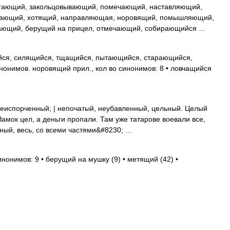
гающий, закольцовывающий, помечающий, наставляющий,
вающий, хотящий, направляющая, норовящий, помышляющий,
ающий, берущий на прицел, отмечающий, собирающийся …
ся, силящийся, тщащийся, пытающийся, старающийся,
онимов. норовящий прил., кол во синонимов: 8 • ловчащийся
испорченный; | непочатый, неубавленный, цельный. Целый
Замок цел, а деньги пропали. Там уже татарове воевали все,
олный, весь, со всеми частями&#8230; …
инонимов: 9 • берущий на мушку (9) • метящий (42) •