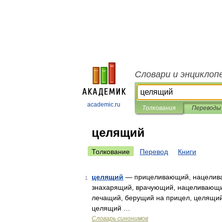
Словари и энциклоп
academic.ru
Толкования
Переводы
целящий
Толкование
Перевод
Книги
целящий
— прицеливающий, нацелив
1
знахарящий, врачующий, нацеливающи
лечащий, берущий на прицел, целящий
целящий …
Словарь синонимов