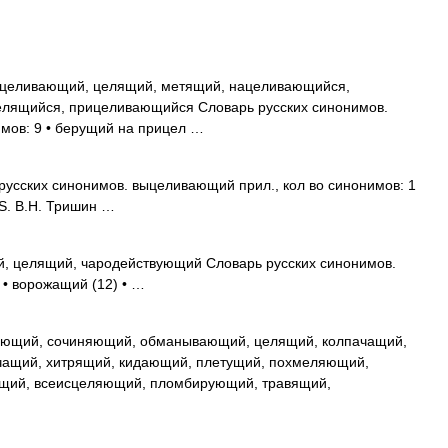
целивающий, целящий, метящий, нацеливающийся,
елящийся, прицеливающийся Словарь русских синонимов.
имов: 9 • берущий на прицел …
усских синонимов. выцеливающий прил., кол во синонимов: 1
S. В.Н. Тришин …
 целящий, чародействующий Словарь русских синонимов.
 • ворожащий (12) • …
ющий, сочиняющий, обманывающий, целящий, колпачащий,
ащий, хитрящий, кидающий, плетущий, похмеляющий,
щий, всеисцеляющий, пломбирующий, травящий,