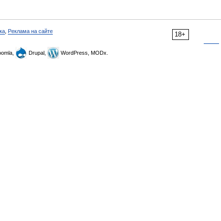
ка
,
Реклама на сайте
18+
omla,
Drupal,
WordPress, MODx.