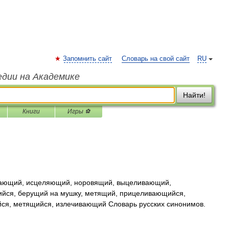
Запомнить сайт
Словарь на свой сайт
RU
едии на Академике
Найти!
Книги
Игры ⚽
ающий, исцеляющий, норовящий, выцеливающий,
йся, берущий на мушку, метящий, прицеливающийся,
ся, метящийся, излечивающий Словарь русских синонимов.