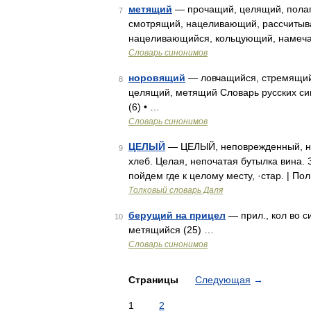
метящий
— прочащий, целящий, пола
7
смотрящий, нацеливающий, рассчиты
нацеливающийся, кольцующий, намеч
Словарь синонимов
норовящий
— ловчащийся, стремящий
8
целящий, метящий Словарь русских син
(6) • …
Словарь синонимов
ЦЕЛЫЙ
— ЦЕЛЫЙ, неповрежденный, не
9
хлеб. Целая, непочатая бутылка вина. 
пойдем где к целому месту, ·стар. | П
Толковый словарь Даля
берущий на прицел
— прил., кол во с
10
метящийся (25) …
Словарь синонимов
Страницы
Следующая
→
1
2