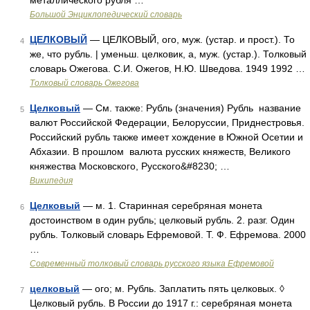
металлического рубля …
Большой Энциклопедический словарь
ЦЕЛКОВЫЙ
— ЦЕЛКОВЫЙ, ого, муж. (устар. и прост.). То
4
же, что рубль. | уменьш. целковик, а, муж. (устар.). Толковый
словарь Ожегова. С.И. Ожегов, Н.Ю. Шведова. 1949 1992 …
Толковый словарь Ожегова
Целковый
— См. также: Рубль (значения) Рубль название
5
валют Российской Федерации, Белоруссии, Приднестровья.
Российский рубль также имеет хождение в Южной Осетии и
Абхазии. В прошлом валюта русских княжеств, Великого
княжества Московского, Русского&#8230; …
Википедия
Целковый
— м. 1. Старинная серебряная монета
6
достоинством в один рубль; целковый рубль. 2. разг. Один
рубль. Толковый словарь Ефремовой. Т. Ф. Ефремова. 2000
…
Современный толковый словарь русского языка Ефремовой
целковый
— ого; м. Рубль. Заплатить пять целковых. ◊
7
Целковый рубль. В России до 1917 г.: серебряная монета