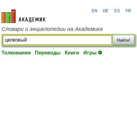
EN
DE
ES
FR
academic.ru
Словари и энциклопедии на Академике
Найти!
Толкования
Переводы
Книги
Игры ⚽