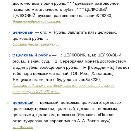
достоинством в один рубль. * * * целковый разговорное
название металлического рубля. * * * ЦЕЛКОВЫЙ
ЦЕЛКОВЫЙ, русское разговорное название&#8230; …
Энциклопедический словарь
целковый
— ого; м. Рубль. Заплатить пять целковых.
8
целковый рубль …
Словарь многих выражений
◘ целковый рубль
— ; ЦЕЛКОВИК, а, м; ЦЕЛКО/ВЫЙ,
9
ого, м., в знач. сущ. 1. Серебряная монета достоинством
в один рубль; вообще один рубль. ► [Городничий:] Так вот
тебе пара целковиков на чай. ГОГ. Рев.; [Хлестаков:]
Ямщикам скажи, что я буду давать по&#8230; …
Словарь забытых и трудных слов из произведений русской
литературы ХVIII-ХIХ веков
целковый
— целковый, целковые, целкового, целковых,
10
целковому, целковым, целковый, целковые, целковым,
целковыми, целковом, целковых (Источник: «Полная
акцентуированная парадигма по А. А. Зализняку») …
Формы слов