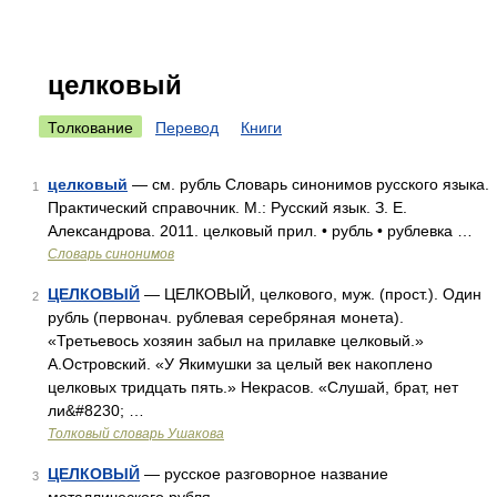
целковый
Толкование
Перевод
Книги
целковый
— см. рубль Словарь синонимов русского языка.
1
Практический справочник. М.: Русский язык. З. Е.
Александрова. 2011. целковый прил. • рубль • рублевка …
Словарь синонимов
ЦЕЛКОВЫЙ
— ЦЕЛКОВЫЙ, целкового, муж. (прост.). Один
2
рубль (первонач. рублевая серебряная монета).
«Третьевось хозяин забыл на прилавке целковый.»
А.Островский. «У Якимушки за целый век накоплено
целковых тридцать пять.» Некрасов. «Слушай, брат, нет
ли&#8230; …
Толковый словарь Ушакова
ЦЕЛКОВЫЙ
— русское разговорное название
3