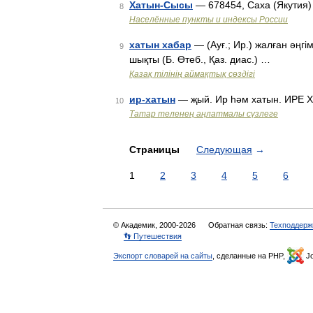
Хатын-Сысы
— 678454, Саха (Якутия)
8
Населённые пункты и индексы России
хатын хабар
— (Ауғ.; Ир.) жалған әңгім
9
шықты (Б. Өтеб., Қаз. диас.) …
Қазақ тілінің аймақтық сөздігі
ир-хатын
— җый. Ир һәм хатын. ИРЕ 
10
Татар теленең аңлатмалы сүзлеге
Страницы
Следующая
→
1
2
3
4
5
6
© Академик, 2000-2026
Обратная связь:
Техподдерж
👣 Путешествия
Экспорт словарей на сайты
, сделанные на PHP,
Jo