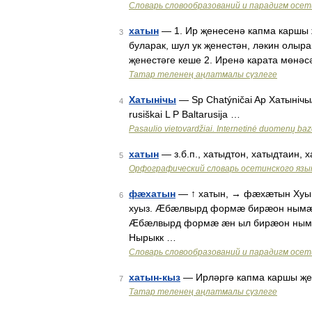
Словарь словообразований и парадигм осет
хатын
— 1. Ир җенесенә капма каршы 
3
буларак, шул ук җенестән, ләкин олыра
җенестәге кеше 2. Иренә карата мөнәс
Татар теленең аңлатмалы сүзлеге
Хатынічы
— Sp Chatýničai Ap Хатынічы/K
4
rusiškai L P Baltarusija …
Pasaulio vietovardžiai. Internetinė duomenų ba
хатын
— з.б.п., хатыдтон, хатыдтаин,
5
Орфографический словарь осетинского язы
фæхатын
— ↑ хатын, → фæхæтын Хуы
6
хуыз. Æбæлвырд формæ бирæон ным
Æбæлвырд формæ æн ыл бирæон нымæ
Нырыкк …
Словарь словообразований и парадигм осет
хатын-кыз
— Ирләргә капма каршы җе
7
Татар теленең аңлатмалы сүзлеге