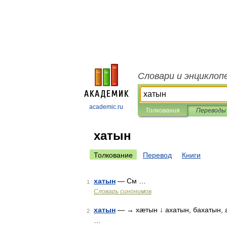
Словари и энциклоп
academic.ru
Толкования
Переводы
хатын
Толкование
Перевод
Книги
хатын
— См …
1
Словарь синонимов
хатын
— → хæтын ↓ ахатын, бахатын,
2
…