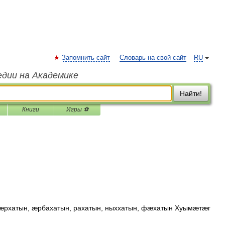
Запомнить сайт
Словарь на свой сайт
RU
едии на Академике
Найти!
Книги
Игры ⚽
 æрхатын, æрбахатын, рахатын, ныххатын, фæхатын Хуымæтæг