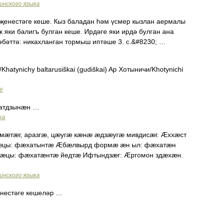
инского языка
җенестәге кеше. Кыз баладан һәм үсмер кызлан аермалы
к яки балигъ булган кеше. Ирдәге яки ирдә булган ана
әбәттә: никахланган тормыш иптәше 3. с.&#8230; …
hatynichy baltarusiškai (gudiškai) Ap Хотыничи/Khotynichi
zė
 хатдзынæн …
ка
мæтæг, аразгæ, цæугæ кæнæ æдзæугæ мивдисæг. Æххæст
æцы: фæхатынтæ Æбæлвырд формæ æн ыл: фæхатæн
цы: фæхатæнтæ йедтæ Ифтындзæг: Æргомон здæхæн.
инского языка
нестәге кешеләр …