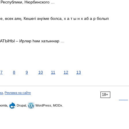
 Республики, Нюрбинского …
е, өсек аяң. Кешегі әңгіме болса, х а т ы н х аб а р болып
ХАТЫНЫ – Ирләр һәм хатыннар …
7
8
9
10
11
12
13
ка
,
Реклама на сайте
18+
omla,
Drupal,
WordPress, MODx.