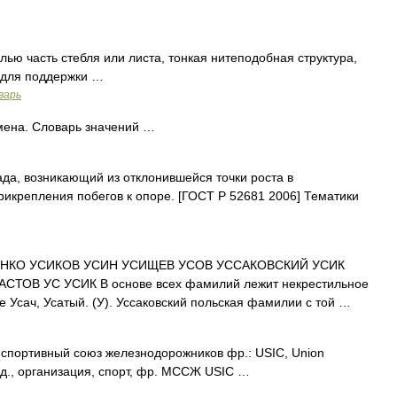
ю часть стебля или листа, тонкая нитеподобная структура,
 для поддержки …
варь
мена. Словарь значений …
а, возникающий из отклонившейся точки роста в
икрепления побегов к опоре. [ГОСТ Р 52681 2006] Тематики
НКО УСИКОВ УСИН УСИЩЕВ УСОВ УССАКОВСКИЙ УСИК
ТОВ УС УСИК В основе всех фамилий лежит некрестильное
 Усач, Усатый. (У). Уссаковский польская фамилии с той …
ортивный союз железнодорожников фр.: USIC, Union
ж. д., организация, спорт, фр. МССЖ USIC …