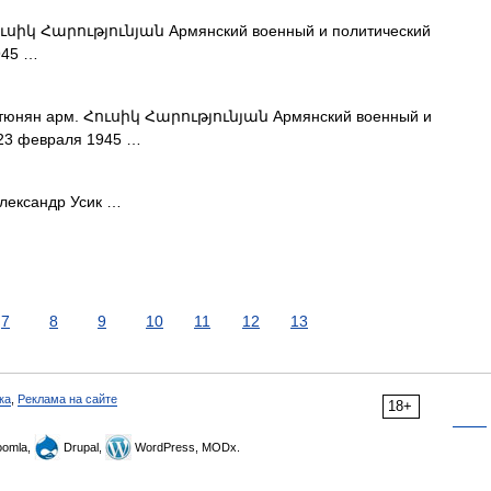
ւսիկ Հարությունյան Армянский военный и политический
945 …
тюнян арм. Հուսիկ Հարությունյան Армянский военный и
 23 февраля 1945 …
ександр Усик …
7
8
9
10
11
12
13
ка
,
Реклама на сайте
18+
omla,
Drupal,
WordPress, MODx.