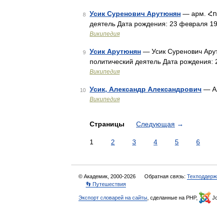
Усик Суренович Арутюнян
— арм. Հո
8
деятель Дата рождения: 23 февраля 1
Википедия
Усик Арутюнян
— Усик Суренович Ару
9
политический деятель Дата рождения:
Википедия
Усик, Александр Александрович
— Ал
10
Википедия
Страницы
Следующая
→
1
2
3
4
5
6
© Академик, 2000-2026
Обратная связь:
Техподдерж
👣 Путешествия
Экспорт словарей на сайты
, сделанные на PHP,
Jo