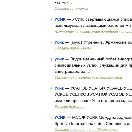
• сяжок …
Словарь синонимов
УСИК
— УСИК, свертывающаяся спираль
3
используемая лазающими растениями
Научно-технический энциклопедический сло
Усик
— (муж.) Утренний . Армянские и
4
Словарь личных имен
усик
— Видоизмененный побег виноград
5
симподиальных узлах, служащий для пр
виноградарство …
Справочник технического переводчика
Усик
— УСАНОВ УСАТЫХ УСАЧЕВ УСЕ
6
УСКОВ УСЕНКОВ УСАТЮК УСАТОВ УСАС
имя или прозвище Ус и его производные
Русские фамилии
УСИК
— МССЖ УСИК Международный сп
7
Sportive Internationale des Cheminots 
Словарь сокращений и аббревиатур