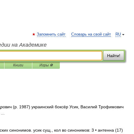
Запомнить сайт
Словарь на свой сайт
RU
едии на Академике
Найти!
Книги
Игры ⚽
рович (р. 1987) украинский боксёр Усик, Василий Трофимович
т …
ких синонимов. усик сущ., кол во синонимов: 3 • антенна (17)