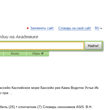
Запомнить сайт
Словарь на свой сайт
RU
едии на Академике
Найти!
Книги
Игры ⚽
ссейн Каспийское море Бассейн рек Кама Водоток Устье Ик
о пра …
бель (25) • хлопчатник (7) Словарь синонимов ASIS. В.Н.