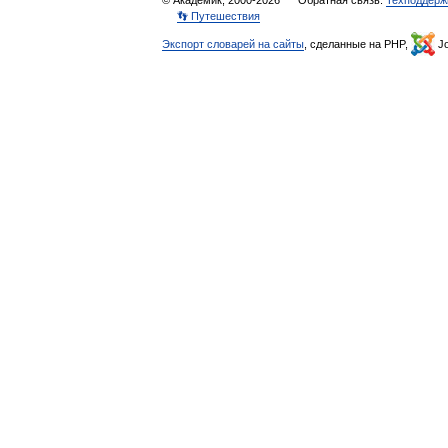
© Академик, 2000-2026
Обратная связь:
Техподдерж
👣 Путешествия
Экспорт словарей на сайты
, сделанные на PHP,
Jo