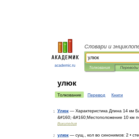
Словари и энциклоп
academic.ru
Толкования
Переводы
улюк
Толкование
Перевод
Книги
Улюк
— Характеристика Длина 14 км Ба
1
&#160;·&#160;Местоположение 10 км п
Википедия
улюк
— сущ., кол во синонимов: 2 • сте
2