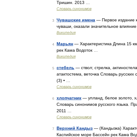
Тришин. 2013 …
Словарь синонимов
Чувашские имена
— Первое издание к
3
чуваши, оказали значительное влияние 
Википедия
Марьян
— Характеристика Длина 15 км
4
рек Кама Водоток …
Википедия
стебель
— ствол; стрелка, актиностела,
5
атактостема, веточка Словарь русских 
(3) • …
Словарь синонимов
хлопчатник
— упланд, белое золото, х
6
Словарь синонимов русского языка. Пра
2011 …
Словарь синонимов
Верхний Кандыз
— (Кандызка) Характ
7
Каспийское море Бассейн рек Кама Во