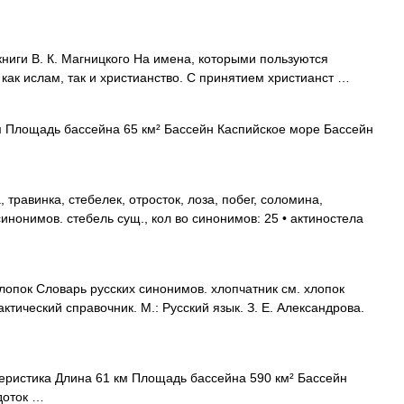
ниги В. К. Магницкого На имена, которыми пользуются
как ислам, так и христианство. С принятием христианст …
 Площадь бассейна 65 км² Бассейн Каспийское море Бассейн
 травинка, стебелек, отросток, лоза, побег, соломина,
синонимов. стебель сущ., кол во синонимов: 25 • актиностела
лопок Словарь русских синонимов. хлопчатник см. хлопок
ктический справочник. М.: Русский язык. З. Е. Александрова.
еристика Длина 61 км Площадь бассейна 590 км² Бассейн
доток …