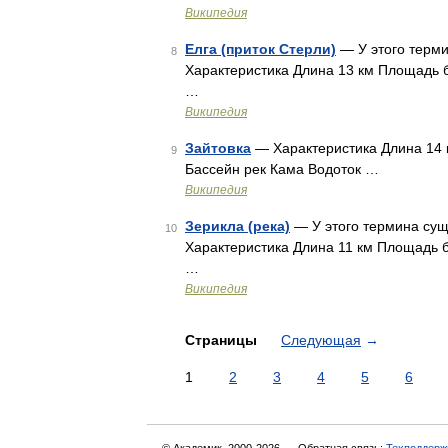
Википедия
Елга (приток Стерли)
— У этого терми
8
Характеристика Длина 13 км Площадь б
…
Википедия
Зайтовка
— Характеристика Длина 14 
9
Бассейн рек Кама Водоток …
Википедия
Зерикла (река)
— У этого термина суще
10
Характеристика Длина 11 км Площадь б
…
Википедия
Страницы
Следующая
→
1
2
3
4
5
6