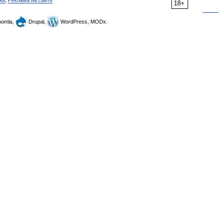
ка
,
Реклама на сайте
18+
omla,
Drupal,
WordPress, MODx.