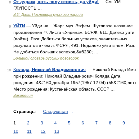
От дурака, хоть полу отрежь, да уйди!
— См. УМ
8
ГЛУПОСТЬ …
В.И. Даль. Пословицы русского народа
УЙТИ
— Уйди на... Жарг. муз. Эвфем. Шутливое название
9
произведения Ф. Листа «Ундина». БСРЖ, 611. Далеко уйти
(пойти). Разг. Добиться больших успехов, значительных
результатов в чём л. ФСРЯ, 491. Недалеко уйти в чем. Разг.
Не добиться больших успехов,&#8230; …
Большой словарь русских поговорок
Коляда, Николай Владимирович
— Николай Коляда Имя
10
при рождении: Николай Владимирович Коляда Дата
рождения: 4&#160;декабря 1957(1957 12 04) (55&#160;лет)
Место рождения: Кустанайская область, СССР …
Википедия
Страницы
Следующая
→
1
2
3
4
5
6
7
8
9
10
11
12
13