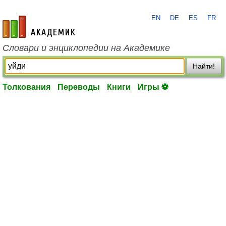
EN
DE
ES
FR
academic.ru
Словари и энциклопедии на Академике
Найти!
Толкования
Переводы
Книги
Игры ⚽