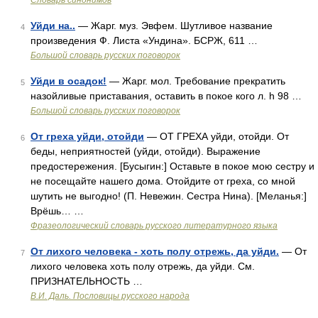
Словарь синонимов
Уйди на..
— Жарг. муз. Эвфем. Шутливое название
4
произведения Ф. Листа «Ундина». БСРЖ, 611 …
Большой словарь русских поговорок
Уйди в осадок!
— Жарг. мол. Требование прекратить
5
назойливые приставания, оставить в покое кого л. h 98 …
Большой словарь русских поговорок
От греха уйди, отойди
— ОТ ГРЕХА уйди, отойди. От
6
беды, неприятностей (уйди, отойди). Выражение
предостережения. [Бусыгин:] Оставьте в покое мою сестру и
не посещайте нашего дома. Отойдите от греха, со мной
шутить не выгодно! (П. Невежин. Сестра Нина). [Меланья:]
Врёшь… …
Фразеологический словарь русского литературного языка
От лихого человека - хоть полу отрежь, да уйди.
— От
7
лихого человека хоть полу отрежь, да уйди. См.
ПРИЗНАТЕЛЬНОСТЬ …
В.И. Даль. Пословицы русского народа