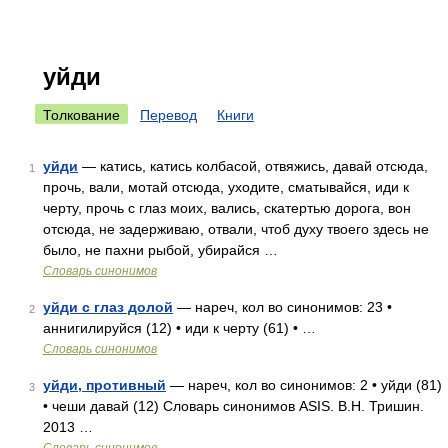
уйди
Толкование
Перевод
Книги
уйди
— катись, катись колбасой, отвяжись, давай отсюда,
1
прочь, вали, мотай отсюда, уходите, сматывайся, иди к
черту, прочь с глаз моих, вались, скатертью дорога, вон
отсюда, не задерживаю, отвали, чтоб духу твоего здесь не
было, не пахни рыбой, убирайся …
Словарь синонимов
уйди с глаз долой
— нареч, кол во синонимов: 23 •
2
аннигилируйся (12) • иди к черту (61) • …
Словарь синонимов
уйди, противный
— нареч, кол во синонимов: 2 • уйди (81)
3
• чеши давай (12) Словарь синонимов ASIS. В.Н. Тришин.
2013 …