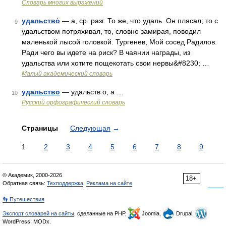
Словарь многих выражений
удальство́
— а, ср. разг. То же, что удаль. Он плясал; то с
9
удальством потряхивал, то, словно замирая, поводил
маленькой лысой головкой. Тургенев, Мой сосед Радилов.
Ради чего вы идете на риск? В чаянии награды, из
удальства или хотите пощекотать свои нервы&#8230; …
Малый академический словарь
удальство
— удальств о, а …
10
Русский орфографический словарь
Страницы
Следующая
→
1
2
3
4
5
6
7
8
9
© Академик, 2000-2026
18+
Обратная связь:
Техподдержка
,
Реклама на сайте
👣 Путешествия
Экспорт словарей на сайты
, сделанные на PHP,
Joomla,
Drupal,
WordPress, MODx.