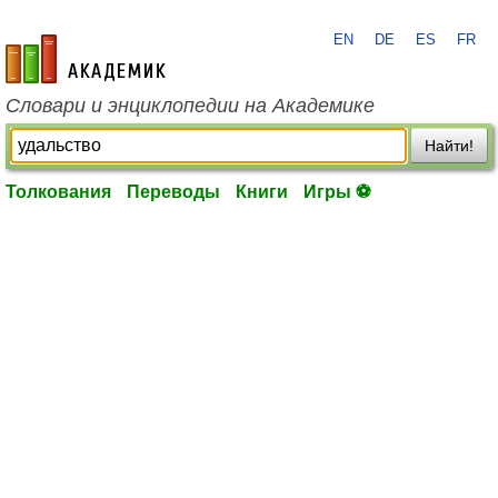
EN
DE
ES
FR
academic.ru
Словари и энциклопедии на Академике
Найти!
Толкования
Переводы
Книги
Игры ⚽