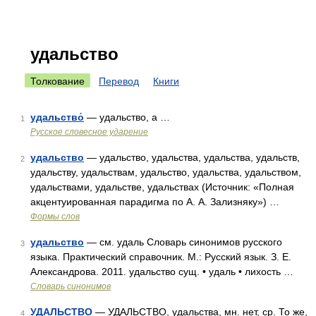
удальство
Толкование
Перевод
Книги
удальство́
— удальство, а …
1
Русское словесное ударение
удальство
— удальство, удальства, удальства, удальств,
2
удальству, удальствам, удальство, удальства, удальством,
удальствами, удальстве, удальствах (Источник: «Полная
акцентуированная парадигма по А. А. Зализняку») …
Формы слов
удальство
— см. удаль Словарь синонимов русского
3
языка. Практический справочник. М.: Русский язык. З. Е.
Александрова. 2011. удальство сущ. • удаль • лихость …
Словарь синонимов
УДАЛЬСТВО
— УДАЛЬСТВО, удальства, мн. нет, ср. То же,
4