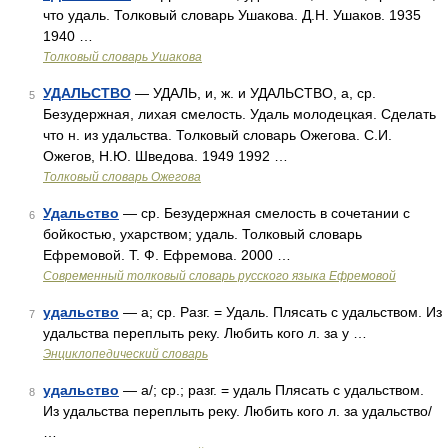
что удаль. Толковый словарь Ушакова. Д.Н. Ушаков. 1935
1940 …
Толковый словарь Ушакова
УДАЛЬСТВО
— УДАЛЬ, и, ж. и УДАЛЬСТВО, а, ср.
5
Безудержная, лихая смелость. Удаль молодецкая. Сделать
что н. из удальства. Толковый словарь Ожегова. С.И.
Ожегов, Н.Ю. Шведова. 1949 1992 …
Толковый словарь Ожегова
Удальство
— ср. Безудержная смелость в сочетании с
6
бойкостью, ухарством; удаль. Толковый словарь
Ефремовой. Т. Ф. Ефремова. 2000 …
Современный толковый словарь русского языка Ефремовой
удальство
— а; ср. Разг. = Удаль. Плясать с удальством. Из
7
удальства переплыть реку. Любить кого л. за у …
Энциклопедический словарь
удальство
— а/; ср.; разг. = удаль Плясать с удальством.
8
Из удальства переплыть реку. Любить кого л. за удальство/
…