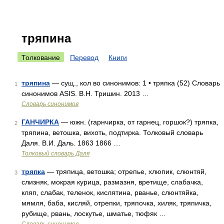
тряпина
Толкование
Перевод
Книги
тряпина
— сущ., кол во синонимов: 1 • тряпка (52) Словарь
1
синонимов ASIS. В.Н. Тришин. 2013 …
Словарь синонимов
ГАНЧИРКА
— южн. (гарнчирка, от гарнец, горшок?) тряпка,
2
тряпина, ветошка, вихоть, подтирка. Толковый словарь
Даля. В.И. Даль. 1863 1866 …
Толковый словарь Даля
тряпка
— тряпица, ветошка; отрепье, хлюпик, слюнтяй,
3
слизняк, мокрая курица, размазня, вретище, слабачка,
кляп, слабак, теленок, кислятина, рванье, слюнтяйка,
мямля, баба, кисляй, отрепки, тряпочка, хиляк, тряпичка,
рубище, рвань, лоскутье, шматье, тюфяк …