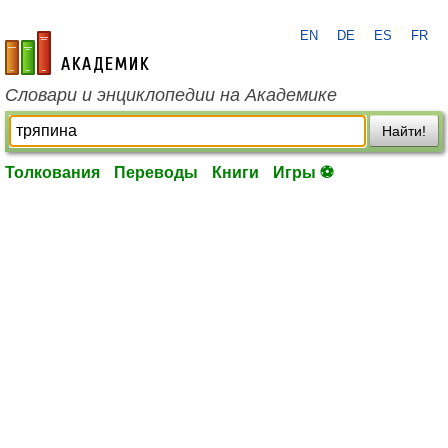
EN
DE
ES
FR
academic.ru
Словари и энциклопедии на Академике
Найти!
Толкования
Переводы
Книги
Игры ⚽