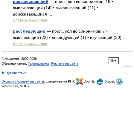
раскапывающий
— прил., кол во синонимов: 18 •
8
выискивающий (14) • выкапывающий (21) •
доискивающийся …
Словарь синонимов
расследующий
— прил., кол во синонимов: 7 •
9
выясняющий (22) • доследующий (1) • изучающий (30) …
Словарь синонимов
© Академик, 2000-2026
18+
Обратная связь:
Техподдержка
,
Реклама на сайте
👣 Путешествия
Экспорт словарей на сайты
, сделанные на PHP,
Joomla,
Drupal,
WordPress, MODx.