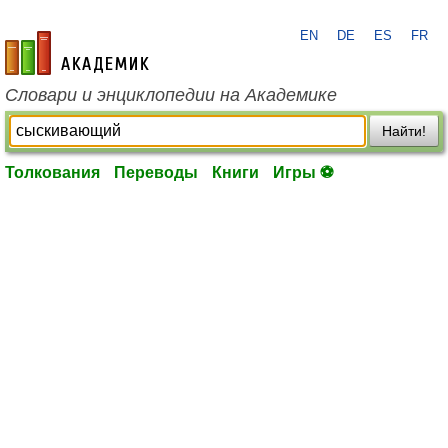
EN
DE
ES
FR
academic.ru
Словари и энциклопедии на Академике
Найти!
Толкования
Переводы
Книги
Игры ⚽