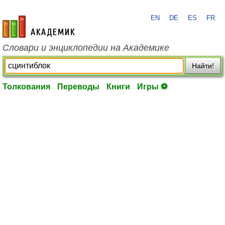
EN
DE
ES
FR
academic.ru
Словари и энциклопедии на Академике
Найти!
Толкования
Переводы
Книги
Игры ⚽