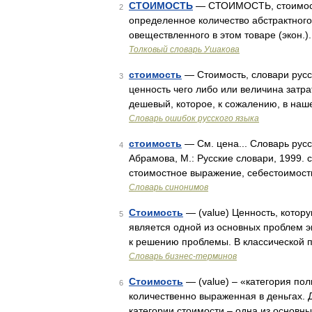
СТОИМОСТЬ
— СТОИМОСТЬ, стоимости,
2
определенное количество абстрактного 
овеществленного в этом товаре (экон.
Толковый словарь Ушакова
стоимость
— Стоимость, словари русск
3
ценность чего либо или величина затра
дешевый, которое, к сожалению, в наш
Словарь ошибок русского языка
стоимость
— См. цена... Словарь русс
4
Абрамова, М.: Русские словари, 1999. 
стоимостное выражение, себестоимость,
Словарь синонимов
Стоимость
— (value) Ценность, котор
5
является одной из основных проблем э
к решению проблемы. В классической п
Словарь бизнес-терминов
Стоимость
— (value) – «категория по
6
количественно выраженная в деньгах.
категории стоимости – одна из основн