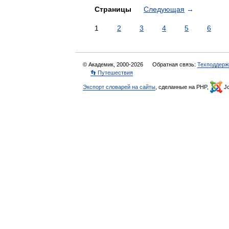
Страницы
Следующая
→
1
2
3
4
5
6
© Академик, 2000-2026
Обратная связь:
Техподдерж
👣 Путешествия
Экспорт словарей на сайты
, сделанные на PHP,
Jo