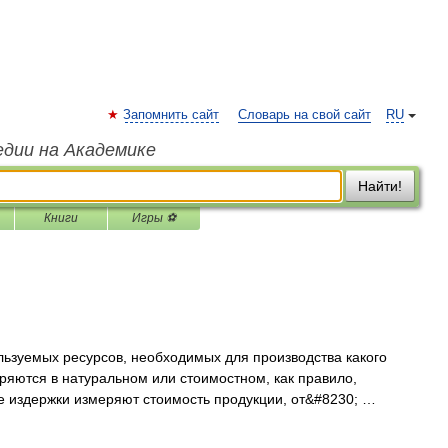
Запомнить сайт
Словарь на свой сайт
RU
едии на Академике
Найти!
Книги
Игры ⚽
льзуемых ресурсов, необходимых для производства какого
еряются в натуральном или стоимостном, как правило,
е издержки измеряют стоимость продукции, от&#8230; …