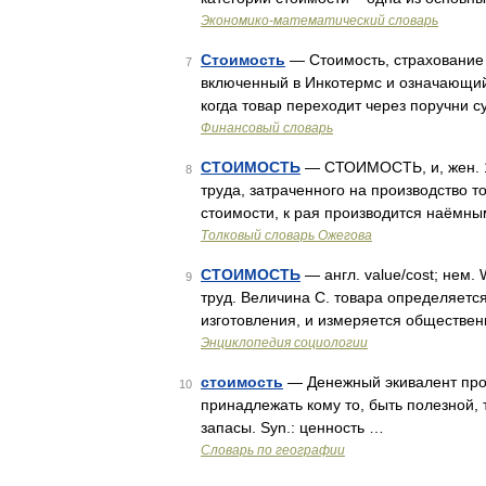
Экономико-математический словарь
Стоимость
— Стоимость, страхование 
7
включенный в Инкотермс и означающий,
когда товар переходит через поручни с
Финансовый словарь
СТОИМОСТЬ
— СТОИМОСТЬ, и, жен. 1
8
труда, затраченного на производство т
стоимости, к рая производится наёмн
Толковый словарь Ожегова
СТОИМОСТЬ
— англ. value/cost; нем
9
труд. Величина С. товара определяетс
изготовления, и измеряется обществе
Энциклопедия социологии
стоимость
— Денежный экивалент про
10
принадлежать кому то, быть полезной, 
запасы. Syn.: ценность …
Словарь по географии