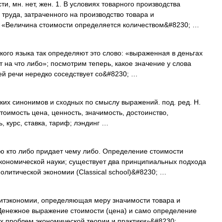
 мн. нет, жен. 1. В условиях товарного производства
труда, затраченного на производство товара и
). «Величина стоимости определяется количеством&#8230; …
ого языка так определяют это слово: «выраженная в деньгах
т на что либо»; посмотрим теперь, какое значение у слова
ей речи нередко соседствует со&#8230; …
ких синонимов и сходных по смыслу выражений. под. ред. Н.
стоимость цена, ценность, значимость, достоинство,
 курс, ставка, тариф; лэндинг …
ую кто либо придает чему либо. Определение стоимости
кономической науки; существует два принципиальных подхода
олитической экономии (Classical school)&#8230; …
литэкономии, определяющая меру значимости товара и
 Денежное выражение стоимости (цена) и само определение
ых проблем экономической теории и практики»&#8230; …