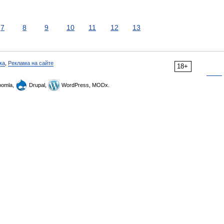
7
8
9
10
11
12
13
ка
,
Реклама на сайте
18+
omla,
Drupal,
WordPress, MODx.