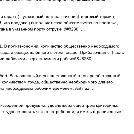
и фрахт (...указанный порт назначения) торговый термин,
 что продавец выполняет свое обязательство по поставке,
удна в указанном порту отгрузки.&#8230; …
. В политэкономии: количество общественно необходимого
овара и овеществлённого в этом товаре. Прибавочная с. (часть
ыми рабочими сверх стоимости рабочей&#8230; …
. Wert. Воплощенный и овеществленный в товаре абстрактный
я количеством труда, общественно необходимого для его
нно необходимым рабочим временем. Antinaz …
изведенной продукции, удовлетворающей трем критериям:
т.е. удовлетворять чьи то потребности, и иметь ограниченные