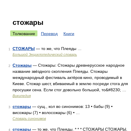
стожары
Толкование
Перевод
Книги
СТОЖАРЫ
— то же, что Плеяды …
1
Большой Энциклопедический словарь
Стожары
— Стожары: Стожары древнерусское народное
2
название звёздного скопления Плеяды. Стожары
международный фестиваль актёров кино, проводимый в
Киеве. Стожар шест, вбиваемый в землю посреди стога для
просушки сена. Если стог довольно большой, то&#8230; …
Википедия
стожары
— сущ., кол во синонимов: 13 • бабы (9) •
3
висожары (7) • волосожары (6) • …
Словарь синонимов
стожары
— то же, что Плеяды. * * * СТОЖАРЫ СТОЖАРЫ,
4