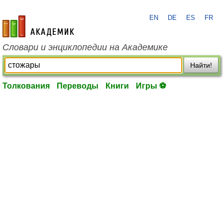
EN
DE
ES
FR
academic.ru
Словари и энциклопедии на Академике
Найти!
Толкования
Переводы
Книги
Игры ⚽