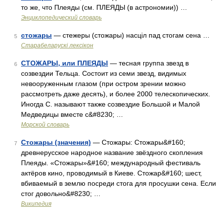
то же, что Плеяды (см. ПЛЕЯДЫ (в астрономии)) …
Энциклопедический словарь
стожары
— стежеры (стожары) насціл пад стогам сена …
5
Старабеларускі лексікон
СТОЖАРЫ, или ПЛЕЯДЫ
— тесная группа звезд в
6
созвездии Тельца. Состоит из семи звезд, видимых
невооруженным глазом (при остром зрении можно
рассмотреть даже десять), и более 2000 телескопических.
Иногда С. называют также созвездие Большой и Малой
Медведицы вместе с&#8230; …
Морской словарь
Стожары (значения)
— Стожары: Стожары&#160;
7
древнерусское народное название звёздного скопления
Плеяды. «Стожары»&#160; международный фестиваль
актёров кино, проводимый в Киеве. Стожар&#160; шест,
вбиваемый в землю посреди стога для просушки сена. Если
стог довольно&#8230; …
Википедия