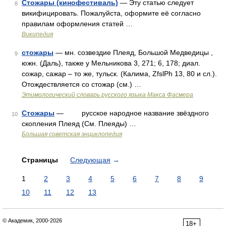
Стожары (кинофестиваль)
— Эту статью следует
8
викифицировать. Пожалуйста, оформите её согласно
правилам оформления статей …
Википедия
стожары
— мн. созвездие Плеяд, Большой Медведицы ,
9
южн. (Даль), также у Мельникова 3, 271; 6, 178; диал.
сожар, сажар – то же, тульск. (Калима, ZfslPh 13, 80 и сл.).
Отождествляется со стожар (см.) …
Этимологический словарь русского языка Макса Фасмера
Стожары
— русское народное название звёздного
10
скопления Плеяд (См. Плеяды) …
Большая советская энциклопедия
Страницы
Следующая
→
1
2
3
4
5
6
7
8
9
10
11
12
13
© Академик, 2000-2026
18+