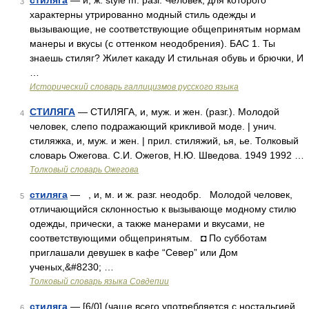
стиляга
— и, ж. style m. разг. Человек, для которого
3
характерны утрированно модный стиль одежды и
вызывающие, не соответствующие общепринятым нормам
манеры и вкусы (с оттенком неодобрения). БАС 1. Ты
знаешь стиляг? Жилет какаду И стильная обувь и брючки, И
…
Исторический словарь галлицизмов русского языка
СТИЛЯГА
— СТИЛЯГА, и, муж. и жен. (разг.). Молодой
4
человек, слепо подражающий крикливой моде. | унич.
стиляжка, и, муж. и жен. | прил. стиляжий, ья, ье. Толковый
словарь Ожегова. С.И. Ожегов, Н.Ю. Шведова. 1949 1992 …
Толковый словарь Ожегова
стиляга
— , и, м. и ж. разг. неодобр. Молодой человек,
5
отличающийся склонностью к вызывающе модному стилю
одежды, прически, а также манерами и вкусами, не
соответствующими общепринятым. ◘ По субботам
приглашали девушек в кафе “Север” или Дом
ученых,&#8230; …
Толковый словарь языка Совдепии
стиляга
— [6/0] (чаще всего употребляется с ностальгией,
6