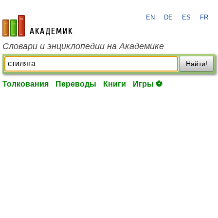
EN
DE
ES
FR
academic.ru
Словари и энциклопедии на Академике
Найти!
Толкования
Переводы
Книги
Игры ⚽