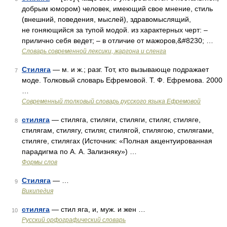
добрым юмором) человек, имеющий свое мнение, стиль
(внешний, поведения, мыслей), здравомыслящий,
не гоняющийся за тупой модой. из характерных черт: –
прилично себя ведет; – в отличие от мажоров,&#8230; …
Cловарь современной лексики, жаргона и сленга
Стиляга
— м. и ж.; разг. Тот, кто вызывающе подражает
7
моде. Толковый словарь Ефремовой. Т. Ф. Ефремова. 2000
…
Современный толковый словарь русского языка Ефремовой
стиляга
— стиляга, стиляги, стиляги, стиляг, стиляге,
8
стилягам, стилягу, стиляг, стилягой, стилягою, стилягами,
стиляге, стилягах (Источник: «Полная акцентуированная
парадигма по А. А. Зализняку») …
Формы слов
Стиляга
— …
9
Википедия
стиляга
— стил яга, и, муж. и жен …
10
Русский орфографический словарь