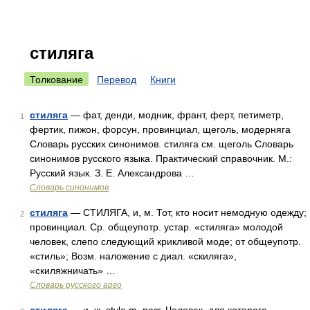
стиляга
Толкование
Перевод
Книги
стиляга
— фат, денди, модник, франт, ферт, петиметр,
1
фертик, пижон, форсун, провинциал, щеголь, модерняга
Словарь русских синонимов. стиляга см. щеголь Словарь
синонимов русского языка. Практический справочник. М.:
Русский язык. З. Е. Александрова …
Словарь синонимов
стиляга
— СТИЛЯГА, и, м. Тот, кто носит немодную одежду;
2
провинциал. Ср. общеупотр. устар. «стиляга» молодой
человек, слепо следующий крикливой моде; от общеупотр.
«стиль»; Возм. наложение с диал. «скиляга»,
«скиляжничать» …
Словарь русского арго