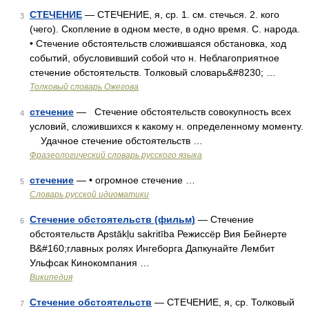
СТЕЧЕНИЕ
— СТЕЧЕНИЕ, я, ср. 1. см. стечься. 2. кого
3
(чего). Скопление в одном месте, в одно время. С. народа.
• Стечение обстоятельств сложившаяся обстановка, ход
событий, обусловивший собой что н. Неблагоприятное
стечение обстоятельств. Толковый словарь&#8230; …
Толковый словарь Ожегова
стечение
— Стечение обстоятельств совокупность всех
4
условий, сложившихся к какому н. определенному моменту.
Удачное стечение обстоятельств …
Фразеологический словарь русского языка
стечение
— • огромное стечение …
5
Словарь русской идиоматики
Стечение обстоятельств (фильм)
— Стечение
6
обстоятельств Apstākļu sakritība Режиссёр Вия Бейнерте
В&#160;главных ролях Ингеборга Дапкунайте Лембит
Ульфсак Кинокомпания …
Википедия
Стечение обстоятельств
— СТЕЧЕНИЕ, я, ср. Толковый
7