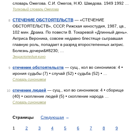
словарь Ожегова. С.И. Ожегов, Н.Ю. Шведова. 1949 1992 …
Толковый словарь Ожегова
СТЕЧЕНИЕ ОБСТОЯТЕЛЬСТВ
— «СТЕЧЕНИЕ
8
ОБСТОЯТЕЛЬСТВ», СССР, Рижская киностудия, 1987, цв.,
102 мин. Драма. По повести В. Токаревой «Длинный день».
Актриса Вероника, совсем недавно блестяще сыгравшая
главную роль, попадает в разряд второстепенных актрис.
Болезнь дочери&#8230; …
Энциклопедия кино
стечение обстоятельств
— сущ., кол во синонимов: 4 •
9
ирония судьбы (7) • случай (52) • судьба (52) • …
Словарь синонимов
стечение людей
— сущ., кол во синонимов: 4 • сборище
10
(40) • скопление людей (5) • скопление народа …
Словарь синонимов
Страницы
Следующая
→
1
2
3
4
5
6
7
8
9