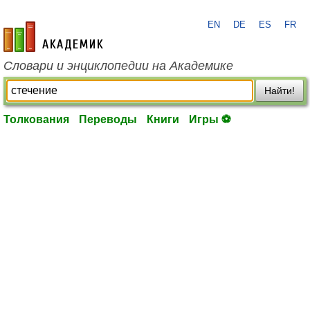
EN
DE
ES
FR
academic.ru
Словари и энциклопедии на Академике
Найти!
Толкования
Переводы
Книги
Игры ⚽