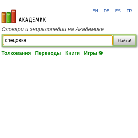
EN
DE
ES
FR
academic.ru
Словари и энциклопедии на Академике
Найти!
Толкования
Переводы
Книги
Игры ⚽