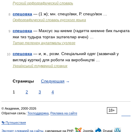
Русский орфографический словарь
спецовка
— (1 ж); мн. спецо/вки, Р. спецо/вок …
8
Орфографический словарь русского языка
спецовка
— Махсус эш киеме (гадәттә киемне бик пычрата
9
яки тиз тудыра торган эштәгеләр өчен) …
Татар теленең аңлатмалы сүзлеге
спецовка
— и, ж., розм. Спеціальний одяг (зазвичай у
10
вигляді куртки) для роботи на виробництві …
Український тлумачний словник
Страницы
Следующая
→
1
2
3
4
© Академик, 2000-2026
18+
Обратная связь:
Техподдержка
,
Реклама на сайте
👣 Путешествия
Экспорт словарей на сайты
, сделанные на PHP,
Joomla,
Drupal,