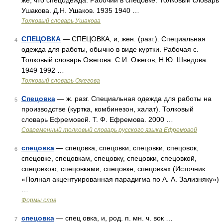
же, что спецодежда. Рабочий в спецовке. Толковый словарь
Ушакова. Д.Н. Ушаков. 1935 1940 …
Толковый словарь Ушакова
СПЕЦОВКА
— СПЕЦОВКА, и, жен. (разг.). Специальная
4
одежда для работы, обычно в виде куртки. Рабочая с.
Толковый словарь Ожегова. С.И. Ожегов, Н.Ю. Шведова.
1949 1992 …
Толковый словарь Ожегова
Спецовка
— ж. разг. Специальная одежда для работы на
5
производстве (куртка, комбинезон, халат). Толковый
словарь Ефремовой. Т. Ф. Ефремова. 2000 …
Современный толковый словарь русского языка Ефремовой
спецовка
— спецовка, спецовки, спецовки, спецовок,
6
спецовке, спецовкам, спецовку, спецовки, спецовкой,
спецовкою, спецовками, спецовке, спецовках (Источник:
«Полная акцентуированная парадигма по А. А. Зализняку»)
…
Формы слов
спецовка
— спец овка, и, род. п. мн. ч. вок …
7