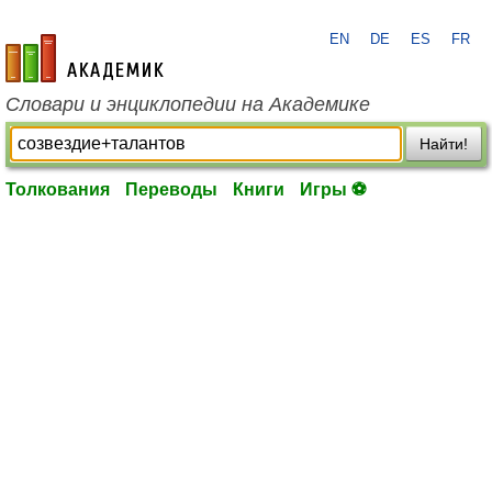
EN
DE
ES
FR
academic.ru
Словари и энциклопедии на Академике
Найти!
Толкования
Переводы
Книги
Игры ⚽