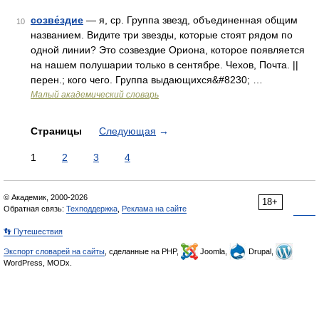
созве́здие
— я, ср. Группа звезд, объединенная общим
10
названием. Видите три звезды, которые стоят рядом по
одной линии? Это созвездие Ориона, которое появляется
на нашем полушарии только в сентябре. Чехов, Почта. ||
перен.; кого чего. Группа выдающихся&#8230; …
Малый академический словарь
Страницы
Следующая
→
1
2
3
4
© Академик, 2000-2026
18+
Обратная связь:
Техподдержка
,
Реклама на сайте
👣 Путешествия
Экспорт словарей на сайты
, сделанные на PHP,
Joomla,
Drupal,
WordPress, MODx.