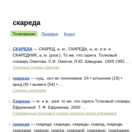
скареда
Толкование
Перевод
Книги
СКАРЕДА
— СКАРЕД, а, м., СКАРЕДА, ы, м. и ж. и
1
СКАРЕДНИК, а, м. (разг.). То же, что скряга. Толковый
словарь Ожегова. С.И. Ожегов, Н.Ю. Шведова. 1949 1992 …
Толковый словарь Ожегова
скареда
— сущ., кол во синонимов: 24 • алтынник (19) •
2
аред (9) • выжига (54) • …
Словарь синонимов
Скареда
— м. и ж.; разг. то же, что скряга Толковый словарь
3
Ефремовой. Т. Ф. Ефремова. 2000 …
Современный толковый словарь русского языка Ефремовой
скареда
— скареда, скареды, скареды, скаред, скареде,
4
скаредам, скареду, скаред, скаредой, скаредою, скаредами,