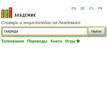
EN
DE
ES
FR
academic.ru
Словари и энциклопедии на Академике
Найти!
Толкования
Переводы
Книги
Игры ⚽