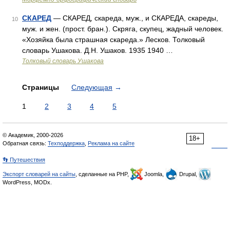
СКАРЕД
— СКАРЕД, скареда, муж., и СКАРЕДА, скареды,
10
муж. и жен. (прост. бран.). Скряга, скупец, жадный человек.
«Хозяйка была страшная скареда.» Лесков. Толковый
словарь Ушакова. Д.Н. Ушаков. 1935 1940 …
Толковый словарь Ушакова
Страницы
Следующая
→
1
2
3
4
5
© Академик, 2000-2026
18+
Обратная связь:
Техподдержка
,
Реклама на сайте
👣 Путешествия
Экспорт словарей на сайты
, сделанные на PHP,
Joomla,
Drupal,
WordPress, MODx.