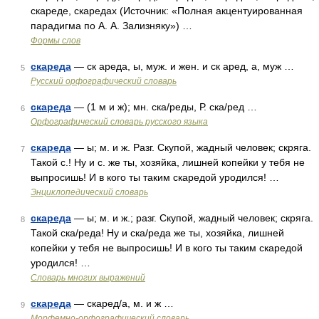
скареде, скаредах (Источник: «Полная акцентуированная
парадигма по А. А. Зализняку») …
Формы слов
скареда
— ск ареда, ы, муж. и жен. и ск аред, а, муж …
5
Русский орфографический словарь
скареда
— (1 м и ж); мн. ска/реды, Р. ска/ред …
6
Орфографический словарь русского языка
скареда
— ы; м. и ж. Разг. Скупой, жадный человек; скряга.
7
Такой с.! Ну и с. же ты, хозяйка, лишней копейки у тебя не
выпросишь! И в кого ты таким скаредой уродился! …
Энциклопедический словарь
скареда
— ы; м. и ж.; разг. Скупой, жадный человек; скряга.
8
Такой ска/реда! Ну и ска/реда же ты, хозяйка, лишней
копейки у тебя не выпросишь! И в кого ты таким скаредой
уродился! …
Словарь многих выражений
скареда
— скаред/а, м. и ж …
9
Морфемно-орфографический словарь